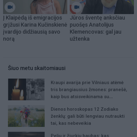
Į Klaipėdą iš emigracijos
Jūros šventę anksčiau
grįžusi Karina Kučinskienė
puošęs Anatolijus
įvardijo didžiausią savo
Klemencovas: gal jau
norą
užtenka
Šiuo metu skaitomiausi
Kraupi avarija prie Vilniaus atėmė
tris brangiausius žmones: pranešė,
kaip bus atsisveikinama su
mergaite, jos mama ir močiute
Dienos horoskopas 12 Zodiako
ženklų: gali būti lengviau nutraukti
tai, kas nebeveikia
Pelių ir žiurkių baubas: kas