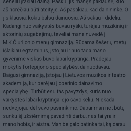
seneliu įrašiau dainą. Paskui jis manęs paklausė, kuo
aš norėčiau būti ateityje. Aš pasakiau, kad dainininke. O
jis klausia: kokiu balsu dainuosiu. Aš sakau - dideliu.
Kadangi nuo vaikystės buvau ryški, turėjau muzikinių ir
aktorinių sugebėjimų, tėveliai mane nuvedė į
M.K.Čiurlionio menų gimnaziją. Būdama šešerių metų
išlaikiau egzaminus, įstojau ir nuo tada mano
gyvenime viskas buvo labai kryptinga. Pradėjau
mokytis fortepijono specialybės, dainuodavau.
Baigusi gimnaziją, įstojau į Lietuvos muzikos ir teatro
akademiją, kur perėjau į operinio dainavimo
specialybę. Turbūt esu tas pavyzdys, kuris nuo
vaikystės labai kryptingai ėjo savo keliu. Niekada
nedvejojau dėl savo pasirinkimo. Dabar man net būtų
sunku šį užsiėmimą pavadinti darbu, nes tai yra ir
mano hobis, ir aistra. Man be galo patinka tai, ką darau.