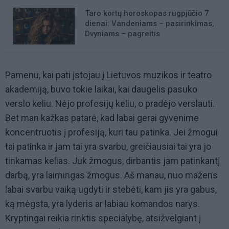
Taro kortų horoskopas rugpjūčio 7
dienai: Vandeniams – pasirinkimas,
Dvyniams – pagreitis
Pamenu, kai pati įstojau į Lietuvos muzikos ir teatro
akademiją, buvo tokie laikai, kai daugelis pasuko
verslo keliu. Nėjo profesijų keliu, o pradėjo verslauti.
Bet man kažkas patarė, kad labai gerai gyvenime
koncentruotis į profesiją, kuri tau patinka. Jei žmogui
tai patinka ir jam tai yra svarbu, greičiausiai tai yra jo
tinkamas kelias. Juk žmogus, dirbantis jam patinkantį
darbą, yra laimingas žmogus. Aš manau, nuo mažens
labai svarbu vaiką ugdyti ir stebėti, kam jis yra gabus,
ką mėgsta, yra lyderis ar labiau komandos narys.
Kryptingai reikia rinktis specialybę, atsižvelgiant į