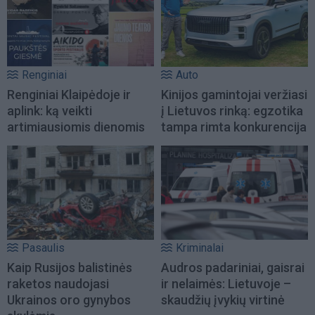
Renginiai
Auto
Renginiai Klaipėdoje ir
Kinijos gamintojai veržiasi
aplink: ką veikti
į Lietuvos rinką: egzotika
artimiausiomis dienomis
tampa rimta konkurencija
Pasaulis
Kriminalai
Kaip Rusijos balistinės
Audros padariniai, gaisrai
raketos naudojasi
ir nelaimės: Lietuvoje –
Ukrainos oro gynybos
skaudžių įvykių virtinė