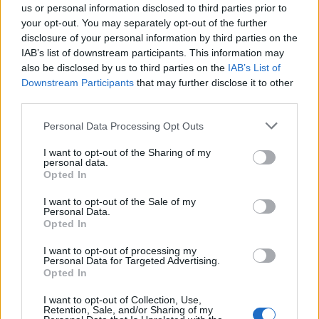
us or personal information disclosed to third parties prior to
your opt-out. You may separately opt-out of the further
disclosure of your personal information by third parties on the
Komentaras
IAB’s list of downstream participants. This information may
also be disclosed by us to third parties on the
IAB’s List of
Downstream Participants
that may further disclose it to other
third parties.
Personal Data Processing Opt Outs
I want to opt-out of the Sharing of my
personal data.
Opted In
This site is protected by
I want to opt-out of the Sale of my
Sutinku su
taisyklėmis
Personal Data.
reCAPTCHA and the Google
Opted In
Privacy Policy
and
Terms of
Service
apply.
I want to opt-out of processing my
Personal Data for Targeted Advertising.
Opted In
I want to opt-out of Collection, Use,
Retention, Sale, and/or Sharing of my