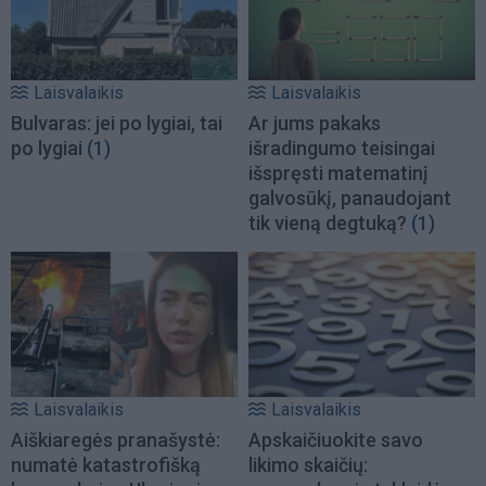
Laisvalaikis
Laisvalaikis
Bulvaras: jei po lygiai, tai
Ar jums pakaks
po lygiai
(1)
išradingumo teisingai
išspręsti matematinį
galvosūkį, panaudojant
tik vieną degtuką?
(1)
Laisvalaikis
Laisvalaikis
Aiškiaregės pranašystė:
Apskaičiuokite savo
numatė katastrofišką
likimo skaičių: