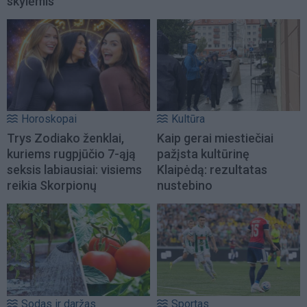
skylėmis
Horoskopai
Kultūra
Trys Zodiako ženklai,
Kaip gerai miestiečiai
kuriems rugpjūčio 7-ąją
pažįsta kultūrinę
seksis labiausiai: visiems
Klaipėdą: rezultatas
reikia Skorpionų
nustebino
Sodas ir daržas
Sportas