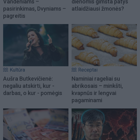
Vandeniams –
dienomis gimsta patys
pasirinkimas, Dvyniams –
atlaidžiausi žmonės?
pagreitis
Kultūra
Receptai
Aušra Butkevičienė:
Naminiai rageliai su
negaliu atskirti, kur -
abrikosais – minkšti,
darbas, o kur - pomėgis
kvapnūs ir lengvai
pagaminami