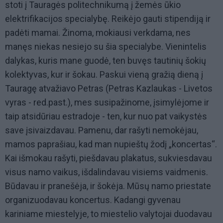
stoti į Tauragės politechnikumą į žemės ūkio
elektrifikacijos specialybę. Reikėjo gauti stipendiją ir
padėti mamai. Žinoma, mokiausi verkdama, nes
manęs niekas nesiejo su šia specialybe. Vienintelis
dalykas, kuris mane guodė, ten buvęs tautinių šokių
kolektyvas, kur ir šokau. Paskui vieną gražią dieną į
Tauragę atvažiavo Petras (Petras Kazlaukas - Livetos
vyras - red.past.), mes susipažinome, įsimylėjome ir
taip atsidūriau estradoje - ten, kur nuo pat vaikystės
save įsivaizdavau. Pamenu, dar rašyti nemokėjau,
mamos paprašiau, kad man nupieštų žodį „koncertas“.
Kai išmokau rašyti, piešdavau plakatus, sukviesdavau
visus namo vaikus, išdalindavau visiems vaidmenis.
Būdavau ir pranešėja, ir šokėja. Mūsų namo priestate
organizuodavau koncertus. Kadangi gyvenau
kariniame miestelyje, to miestelio valytojai duodavau