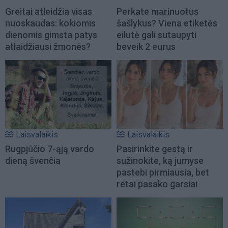
Greitai atleidžia visas
Perkate marinuotus
nuoskaudas: kokiomis
šašlykus? Viena etiketės
dienomis gimsta patys
eilutė gali sutaupyti
atlaidžiausi žmonės?
beveik 2 eurus
Laisvalaikis
Laisvalaikis
Rugpjūčio 7-ąją vardo
Pasirinkite gestą ir
dieną švenčia
sužinokite, ką jumyse
pastebi pirmiausia, bet
retai pasako garsiai