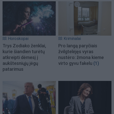
Horoskopai
Kriminalai
Trys Zodiako ženklai,
Pro langą paryčiais
kurie šiandien turėtų
žvilgtelėjęs vyras
atkreipti dėmesį į
nustėro: žmona kieme
aukštesniųjų jėgų
virto gyvu fakelu
(1)
patarimus