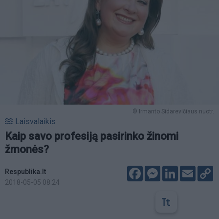
© Irmanto Sidarevičiaus nuotr.
Laisvalaikis
Kaip savo profesiją pasirinko žinomi
žmonės?
Facebook
Messenger
LinkedIn
Email
C
Respublika.lt
L
2018-05-05 08:24