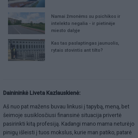
Namai žmonėms su psichikos ir
intelekto negalia - ir pietinėje
miesto dalyje
Kas tas paslaptingas jaunuolis,
rytais stovintis ant tilto?
Dainininkė Liveta Kazlauskienė:
Aš nuo pat mažens buvau linkusi į tapybą, meną, bet
šeimoje susiklosčiusi finansinė situacija privertė
pasirinkti kitą profesiją. Kadangi mano mama neturėjo
pinigų išleisti į tuos mokslus, kurie man patiko, patarė