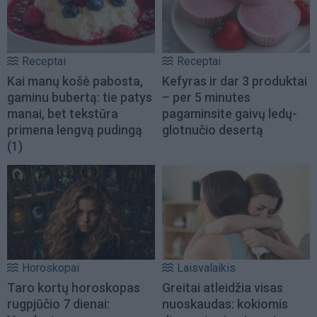
Receptai
Receptai
Kai manų košė pabosta,
Kefyras ir dar 3 produktai
gaminu bubertą: tie patys
– per 5 minutes
manai, bet tekstūra
pagaminsite gaivų ledų-
primena lengvą pudingą
glotnučio desertą
(1)
Horoskopai
Laisvalaikis
Taro kortų horoskopas
Greitai atleidžia visas
rugpjūčio 7 dienai:
nuoskaudas: kokiomis