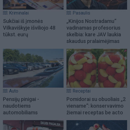
Kriminalai
Pasaulis
Sukčiai iš įmonės
„Kinijos Nostradamu“
Vilkaviškyje išviliojo 48
vadinamas profesorius
tūkst. eurų
skelbia: kare JAV laukia
skaudus pralaimėjimas
Auto
Receptai
Pensijų pinigai -
Pomidorai su obuoliais „2
naudotiems
viename“: konservavimo
automobiliams
žiemai receptas be acto