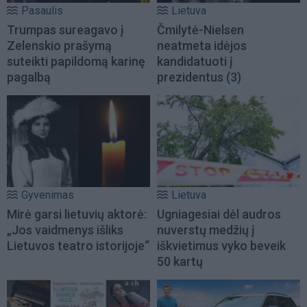
Pasaulis
Lietuva
Trumpas sureagavo į
Čmilytė-Nielsen
Zelenskio prašymą
neatmeta idėjos
suteikti papildomą karinę
kandidatuoti į
pagalbą
prezidentus
(3)
Gyvenimas
Lietuva
Mirė garsi lietuvių aktorė:
Ugniagesiai dėl audros
„Jos vaidmenys išliks
nuverstų medžių į
Lietuvos teatro istorijoje“
iškvietimus vyko beveik
50 kartų