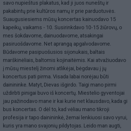
savo nupieštus plakatus, kad ji juos nuneštų ir
pakabintų prie kultūros namų ir prie parduotuvės.
Suaugusiesiems mūsų koncertas kainuodavo 15
kapeikų, vaikams - 10. Susirinkdavo 10-15 žiūrovų, o
mes šokdavome, dainuodavome, atsakingai
pasiruošdavome. Net aprangą apgalvodavome.
Būdavome pasipuošusios sijonukais, baltais
marškinėliais, baltomis kojinaitėmis. Kai atvažiuodavo
į mūsų miestelį žinomi atlikėjai, bėgdavau į jų
koncertus pati pirma. Visada labai norėjau būti
dainininke. Matyt, Dievas išgirdo. Taigi mano pirmi
uždirbti pinigai buvo iš koncertų. Miestelio gyventojai
jau pažinodavo mane ir kai kurie net klausdavo, kada gi
bus koncertas. O dėl to, kad vėliau mano tikroji
profesija ir tapo dainininkė, žemai lenkiuosi savo vyrui,
kuris yra mano svajonių pildytojas. Leido man augti,