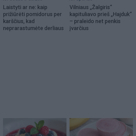
Laistyti ar ne: kaip
Vilniaus „Žalgiris“
prižiūrėti pomidorus per
kapituliavo prieš „Hajduk“
karščius, kad
– praleido net penkis
neprarastumėte derliaus
įvarčius