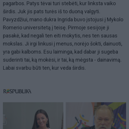
pagarbos. Patys tėvai turi stebėti, kur linksta vaiko
širdis. Juk jis pats turės iš to duoną valgyti.
Pavyzdžiui, mano dukra Ingrida buvo įstojusi į Mykolo
Romerio universitetą į teisę. Pirmoje sesijoje ji
pasakė, kad negali ten eiti mokytis, nes ten sausas
mokslas. Ji irgi linkusi į menus, norėjo šokti, dainuoti,
yra gabi kalboms. Esu laiminga, kad dabar ji sugeba
suderinti tai, ką mokėsi, ir tai, ką mėgsta - dainavimą.
Labai svarbu būti ten, kur veda širdis.