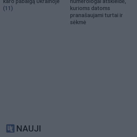
karo pabaigą Ukrainoje
numerologai atskleidė,
(11)
kurioms datoms
pranašaujami turtai ir
sėkmė
NAUJI