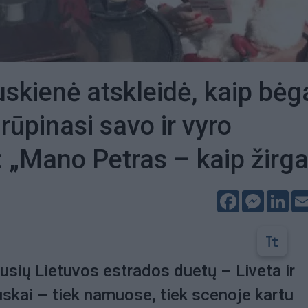
uskienė atskleidė, kaip bėg
ūpinasi savo ir vyro
: „Mano Petras – kaip žirg
Facebook
Messeng
Lin
usių Lietuvos estrados duetų – Liveta ir
skai – tiek namuose, tiek scenoje kartu