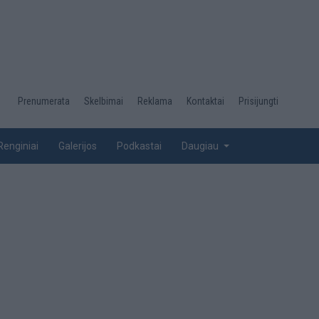
Desktop
Prenumerata
Skelbimai
Reklama
Kontaktai
Prisijungti
menu
top
Renginiai
Galerijos
Podkastai
Daugiau