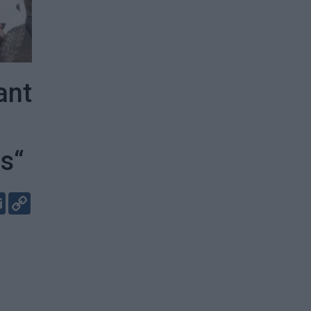
ant
as“
er
kedIn
Email
Copy
Link