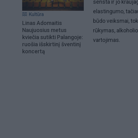
sensta ir jo krauj
elastingumo, tači
Kultūra
būdo veiksmai, tok
Linas Adomaitis
Naujuosius metus
rūkymas, alkoholi
kviečia sutikti Palangoje:
vartojimas.
ruošia išskirtinį šventinį
koncertą