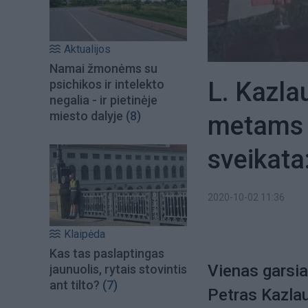
Aktualijos
Namai žmonėms su
L. Kazla
psichikos ir intelekto
negalia - ir pietinėje
miesto dalyje
(8)
metams r
sveikata
2020-10-02 11:36
Klaipėda
Kas tas paslaptingas
Vienas garsia
jaunuolis, rytais stovintis
ant tilto?
(7)
Petras Kazlau