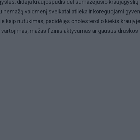
agyslės, didėja kraujospūdis dėl sumažėjusio kraujagyslių
au nemažą vaidmenį sveikatai atlieka ir koreguojami gyve
ie kaip nutukimas, padidėjęs cholesterolio kiekis kraujyje
o vartojimas, mažas fizinis aktyvumas ar gausus druskos