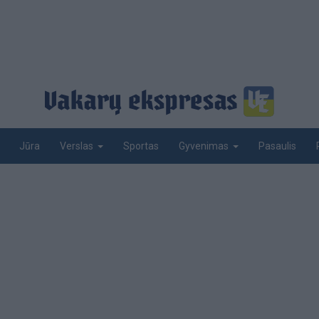
Jūra
Sportas
Pasaulis
Verslas
Gyvenimas