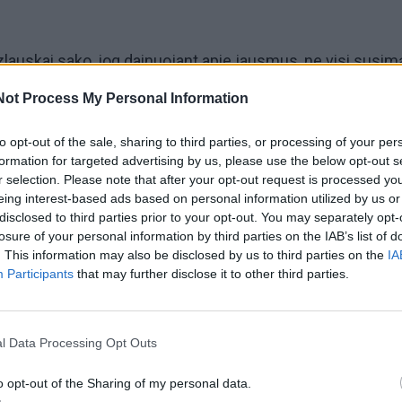
azlauskai sako, jog dainuojant apie jausmus, ne visi susim
ybiškai svarbi yra širdis. Lietuvoje širdies ir kraujagyslių l
Not Process My Personal Information
irties priežasčių. Visuomet žvali ir gera nuotaika trykštan
to opt-out of the sale, sharing to third parties, or processing of your per
ė pasakoja, jog su amžiumi vis labiau ima jausti nuovargį i
formation for targeted advertising by us, please use the below opt-out s
atsirandančias hipertenzijos problemas.
r selection. Please note that after your opt-out request is processed y
eing interest-based ads based on personal information utilized by us or
disclosed to third parties prior to your opt-out. You may separately opt-
kamuoja šokinėjančio kraujospūdžio problema. Nuo dideli
losure of your personal information by third parties on the IAB’s list of
o nemigos, nuo to, kad mes nepailsime laiku, kartais pajau
. This information may also be disclosed by us to third parties on the
IA
Participants
that may further disclose it to other third parties.
usmą. Būna atsikeliu nuo galvos skausmo ir kuomet
spaudimą, pamatau, jog jis pakilęs“, - atvirauja Liveta.
l Data Processing Opt Outs
imtadienį atšventęs Petras Kazlauskas tikina, jog rūpintis
ra per vėlu. Jis drąsiai žiemą neria į eketę, grūdinasi
o opt-out of the Sharing of my personal data.