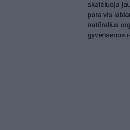
skaičiuoja ja
pora vis labia
natūralius or
gyvensenos r