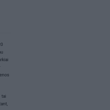
20
au
rkiai
r
senos
 tai
ant,