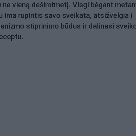
u ne vieną dešimtmetį. Visgi bėgant meta
u ima rūpintis savo sveikata, atsižvelgia į
ganizmo stiprinimo būdus ir dalinasi sveik
eceptu.