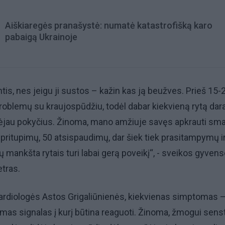
Aiškiaregės pranašystė: numatė katastrofišką karo
pabaigą Ukrainoje
intis, nes jeigu ji sustos – kažin kas ją beužves. Prieš 15-
problemų su kraujospūdžiu, todėl dabar kiekvieną rytą dar
ėjau pokyčius. Žinoma, mano amžiuje savęs apkrauti sma
0 pritupimų, 50 atsispaudimų, dar šiek tiek prasitampymų i
ių mankšta rytais turi labai gerą poveikį“, - sveikos gyven
etras.
ardiologės Astos Grigaliūnienės, kiekvienas simptomas –
as signalas į kurį būtina reaguoti. Žinoma, žmogui senst