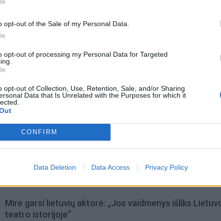
In
dais ir atsakingai puoselėja su metais neblėstančią ener
o opt-out of the Sale of my Personal Data.
In
to opt-out of processing my Personal Data for Targeted
ing.
In
o opt-out of Collection, Use, Retention, Sale, and/or Sharing
ersonal Data that Is Unrelated with the Purposes for which it
lected.
Out
CONFIRM
Data Deletion
Data Access
Privacy Policy
omiausi
Mirė garsi lietuvių aktorė: „Jos vaidmenys išliks Lietuv
teatro istorijoje“