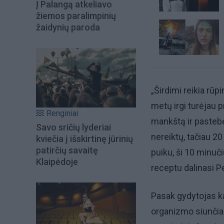
Į Palangą atkeliavo
žiemos paralimpinių
žaidynių paroda
„Širdimi reikia rūp
metų irgi turėjau 
Renginiai
mankštą ir pasteb
Savo sričių lyderiai
nereiktų, tačiau 2
kviečia į išskirtinę jūrinių
patirčių savaitę
puiku, ši 10 minuč
Klaipėdoje
receptu dalinasi P
Pasak gydytojas k
organizmo siunčiam