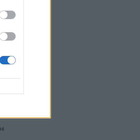
giją.
os