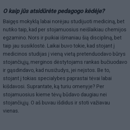
O kaip jūs atsidūrėte pedagogo kėdėje?
Baigęs mokyklą labai norėjau studijuoti mediciną, bet
nutiko taip, kad per stojamuosius neišlaikiau chemijos
egzamino. Nors ir puikiai išmaniau šią discipliną, bet
taip jau susiklostė. Laikai buvo tokie, kad stojant į
medicinos studijas į vieną vietą pretenduodavo būrys
stojančiųjų, merginos dėstytojams rankas bučiuodavo
ir gąsdindavo, kad nusižudys, jei neįstos. Be to,
stojant į tokias specialybes paprastai tėvai labai
kišdavosi. Suprantate, ką turiu omenyje? Per
stojamuosius kieme tėvų būdavo daugiau nei
stojančiųjų. O aš buvau išdidus ir stoti važiavau
vienas.