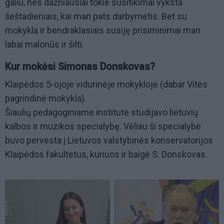
galiu, nes dažniausiai tokie susitikimai vyksta
šeštadieniais, kai man pats darbymetis. Bet su
mokykla ir bendraklasiais susiję prisiminimai man
labai malonūs ir šilti.
Kur mokėsi Simonas Donskovas?
Klaipėdos 5-ojoje vidurinėje mokykloje (dabar Vitės
pagrindinė mokykla).
Šiaulių pedagoginiame institute studijavo lietuvių
kalbos ir muzikos specialybę. Vėliau ši specialybė
buvo pervesta į Lietuvos valstybinės konservatorijos
Klaipėdos fakultetus, kuriuos ir baigė S. Donskovas.