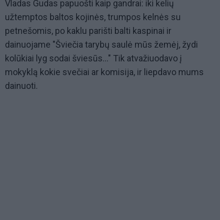
Vladas Gudas papuošti kaip gandrai: iki kelių
užtemptos baltos kojinės, trumpos kelnės su
petnešomis, po kaklu parišti balti kaspinai ir
dainuojame "Šviečia tarybų saulė mūs žemėj, žydi
kolūkiai lyg sodai šviesūs..." Tik atvažiuodavo į
mokyklą kokie svečiai ar komisija, ir liepdavo mums
dainuoti.