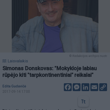
© Redakcijos archyvo nuotr.
Laisvalaikis
Simonas Donskovas: "Mokykloje labiau
rūpėjo kiti "tarpkontinentiniai" reikalai"
Facebook
Messenger
LinkedIn
Email
C
Edita Gudavičė
L
2017-09-14 17:00