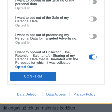
I want to opt-out of the Sharing of my
personal data.
Opted In
I want to opt-out of the Sale of my
Personal Data.
Opted In
I want to opt-out of processing my
Personal Data for Targeted Advertising.
Opted In
I want to opt-out of Collection, Use,
Retention, Sale, and/or Sharing of my
Personal Data that Is Unrelated with the
Purposes for which it was collected.
Žinau, kad ir jums pačiam yra tekę dirbti
Opted Out
mokytoju. Klaipėdos meras Vytautas
CONFIRM
Grubliauskas minėjo, kad ir jį mokėte.
Dieve mano, kaip man malonu buvo skaityti
nuoširdžius mero prisiminimus apie tuos laikus. Net
Data Deletion
Data Access
Privacy Policy
vaikams į Airiją siunčiau paskaityti. Esu labai jam
dėkingas už tokius malonius žodžius.