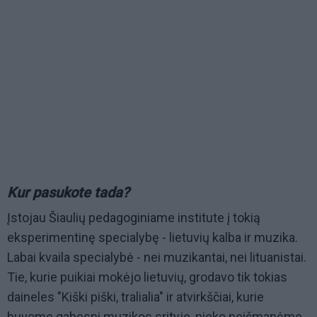
Kur pasukote tada?
Įstojau Šiaulių pedagoginiame institute į tokią
eksperimentinę specialybę - lietuvių kalba ir muzika.
Labai kvaila specialybė - nei muzikantai, nei lituanistai.
Tie, kurie puikiai mokėjo lietuvių, grodavo tik tokias
daineles "Kiški piški, tralialia" ir atvirkščiai, kurie
buvome gabesni muzikos srityje, nieko neišmanėme