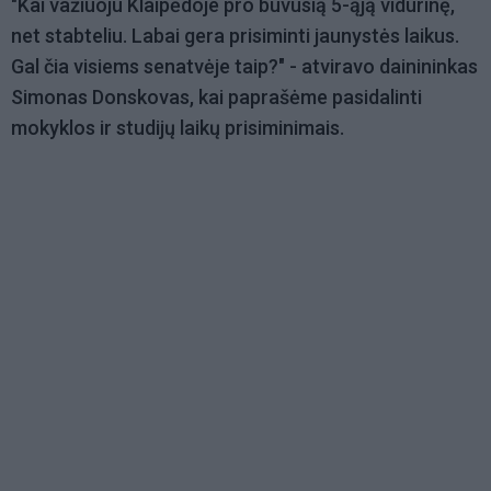
"Kai važiuoju Klaipėdoje pro buvusią 5-ąją vidurinę,
net stabteliu. Labai gera prisiminti jaunystės laikus.
Gal čia visiems senatvėje taip?" - atviravo dainininkas
Simonas Donskovas, kai paprašėme pasidalinti
mokyklos ir studijų laikų prisiminimais.