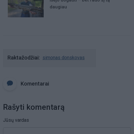
Išėjo uogauti – bet rado šį tą
daugiau
Raktažodžiai
simonas donskovas
Komentarai
Rašyti komentarą
Jūsų vardas