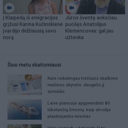
Į Klaipėdą iš emigracijos
Jūros šventę anksčiau
grįžusi Karina Kučinskienė
puošęs Anatolijus
įvardijo didžiausią savo
Klemencovas: gal jau
norą
užtenka
Šiuo metu skaitomiausi
Kam reikalingas trečiasis skalbimo
mašinos skyrelis: daugelis jį
sumaišo
Laive planuoja apgyvendinti 80
tūkstančių žmonių: kaip atrodys
plaukiojantis miestas