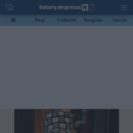
Pereiti
į
pagrindinį
Mobile
Nauji
Podkastai
Renginiai
Vaizdai
turinį
menu
bottom