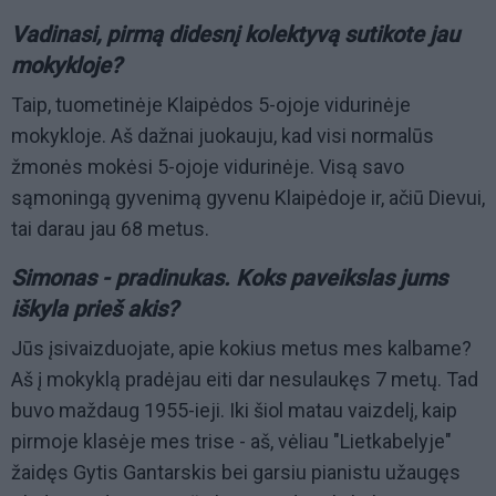
Vadinasi, pirmą didesnį kolektyvą sutikote jau
mokykloje?
Taip, tuometinėje Klaipėdos 5-ojoje vidurinėje
mokykloje. Aš dažnai juokauju, kad visi normalūs
žmonės mokėsi 5-ojoje vidurinėje. Visą savo
sąmoningą gyvenimą gyvenu Klaipėdoje ir, ačiū Dievui,
tai darau jau 68 metus.
Simonas - pradinukas. Koks paveikslas jums
iškyla prieš akis?
Jūs įsivaizduojate, apie kokius metus mes kalbame?
Aš į mokyklą pradėjau eiti dar nesulaukęs 7 metų. Tad
buvo maždaug 1955-ieji. Iki šiol matau vaizdelį, kaip
pirmoje klasėje mes trise - aš, vėliau "Lietkabelyje"
žaidęs Gytis Gantarskis bei garsiu pianistu užaugęs