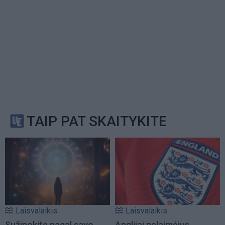
TAIP PAT SKAITYKITE
Laisvalaikis
Laisvalaikis
Sužinokite pagal savo
Anglijai nelaimėjus