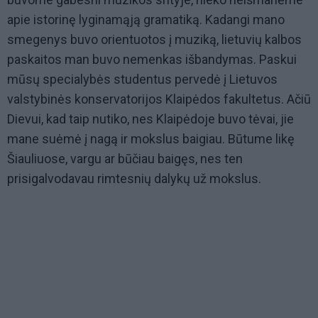
apie istorinę lyginamąją gramatiką. Kadangi mano
smegenys buvo orientuotos į muziką, lietuvių kalbos
paskaitos man buvo nemenkas išbandymas. Paskui
mūsų specialybės studentus pervedė į Lietuvos
valstybinės konservatorijos Klaipėdos fakultetus. Ačiū
Dievui, kad taip nutiko, nes Klaipėdoje buvo tėvai, jie
mane suėmė į nagą ir mokslus baigiau. Būtume likę
Šiauliuose, vargu ar būčiau baigęs, nes ten
prisigalvodavau rimtesnių dalykų už mokslus.