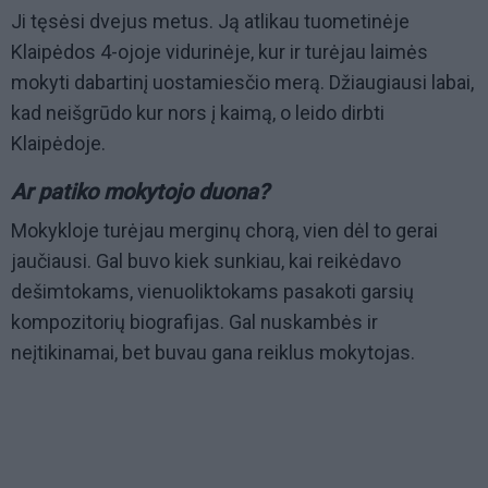
Ji tęsėsi dvejus metus. Ją atlikau tuometinėje
Klaipėdos 4-ojoje vidurinėje, kur ir turėjau laimės
mokyti dabartinį uostamiesčio merą. Džiaugiausi labai,
kad neišgrūdo kur nors į kaimą, o leido dirbti
Klaipėdoje.
Ar patiko mokytojo duona?
Mokykloje turėjau merginų chorą, vien dėl to gerai
jaučiausi. Gal buvo kiek sunkiau, kai reikėdavo
dešimtokams, vienuoliktokams pasakoti garsių
kompozitorių biografijas. Gal nuskambės ir
neįtikinamai, bet buvau gana reiklus mokytojas.