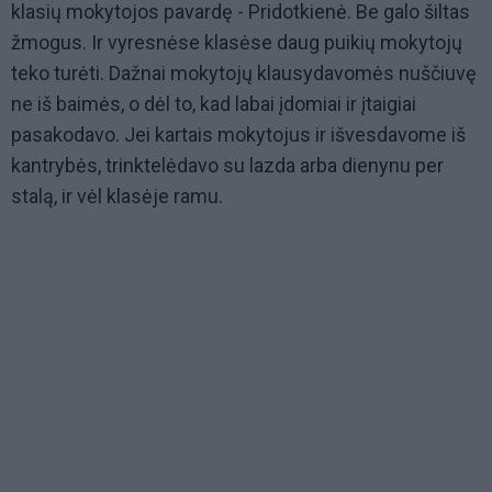
klasių mokytojos pavardę - Pridotkienė. Be galo šiltas
žmogus. Ir vyresnėse klasėse daug puikių mokytojų
teko turėti. Dažnai mokytojų klausydavomės nuščiuvę
ne iš baimės, o dėl to, kad labai įdomiai ir įtaigiai
pasakodavo. Jei kartais mokytojus ir išvesdavome iš
kantrybės, trinktelėdavo su lazda arba dienynu per
stalą, ir vėl klasėje ramu.