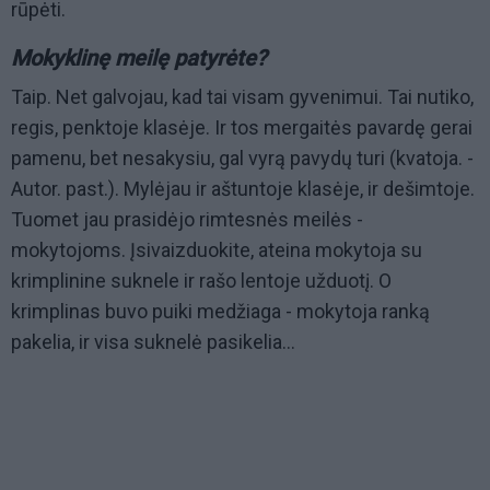
rūpėti.
Mokyklinę meilę patyrėte?
Taip. Net galvojau, kad tai visam gyvenimui. Tai nutiko,
regis, penktoje klasėje. Ir tos mergaitės pavardę gerai
pamenu, bet nesakysiu, gal vyrą pavydų turi (kvatoja. -
Autor. past.). Mylėjau ir aštuntoje klasėje, ir dešimtoje.
Tuomet jau prasidėjo rimtesnės meilės -
mokytojoms. Įsivaizduokite, ateina mokytoja su
krimplinine suknele ir rašo lentoje užduotį. O
krimplinas buvo puiki medžiaga - mokytoja ranką
pakelia, ir visa suknelė pasikelia...