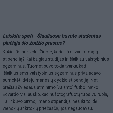
Leiskite spėti - Šiauliuose buvote studentas
plačiąja šio žodžio prasme?
Kokia jūs nuovoki. Žinote, kada aš gavau pirmąją
stipendiją? Kai baigiau studijas ir išlaikiau valstybinius
egzaminus. Tuomet buvo tokia tvarka, kad
išlaikiusiems valstybinius egzaminus privalėdavo
sumokėti dviejų mėnesių dydžio stipendiją. Net
prašiau šviesaus atminimo "Atlanto" futbolininko
Edvardo Maliausko, kad nufotografuotų tuos 70 rublių.
Tai ir buvo pirmoji mano stipendija, nes iki tol dėl
vienokių ar kitokių priežasčių jos negaudavau.