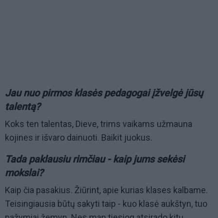
Jau nuo pirmos klasės pedagogai įžvelgė jūsų
talentą?
Koks ten talentas, Dieve, trims vaikams užmauna
kojines ir išvaro dainuoti. Baikit juokus.
Tada paklausiu rimčiau - kaip jums sekėsi
mokslai?
Kaip čia pasakius. Žiūrint, apie kurias klases kalbame.
Teisingiausia būtų sakyti taip - kuo klasė aukštyn, tuo
pažymiai žemyn. Nes man tiesiog atsirado kitų