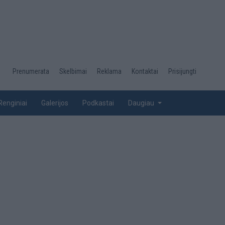
Desktop
Prenumerata
Skelbimai
Reklama
Kontaktai
Prisijungti
menu
top
Renginiai
Galerijos
Podkastai
Daugiau