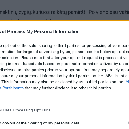
 naktinių žygių, kuriuos reikėtų pamiršti. Po vieno esu važ
 po miestą, nes nepatekau į namus.
Not Process My Personal Information
is, kai dirbai barmenu naktiniuos klubuose?
to opt-out of the sale, sharing to third parties, or processing of your per
formation for targeted advertising by us, please use the below opt-out s
i, nereikėdavo įdėti pastangų. Palikdavo savo telefoną.
r selection. Please note that after your opt-out request is processed y
igsiu darbą. Po to atsikeldavome kur nors Kalnų parke ant
eing interest-based ads based on personal information utilized by us or
disclosed to third parties prior to your opt-out. You may separately opt-
losure of your personal information by third parties on the IAB’s list of
. This information may also be disclosed by us to third parties on the
IA
ia moteryse?
Participants
that may further disclose it to other third parties.
, bus banalu. Iš tikrųjų – viskas: ir akys, ir krūtinė, ir šyps
l Data Processing Opt Outs
o opt-out of the Sharing of my personal data.