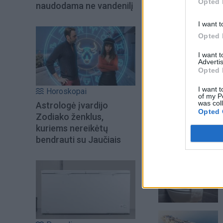
Opted 
naudodama ne vandenilį
I want t
Opted 
I want 
Advertis
Opted 
I want t
Horoskopai
of my P
was col
Astrologė įvardijo
Opted 
Zodiako ženklus,
kuriems nereikėtų
bendrauti su Jaučiais
Šiuo metu skait