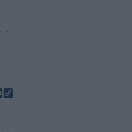
 nuotr.
er
kedIn
Email
Copy
Link