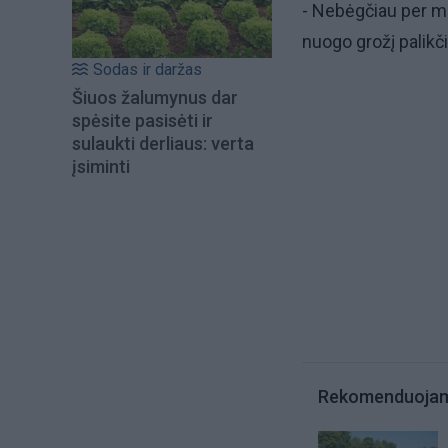
- Nebėgčiau per mi
nuogo grožį palikči
Sodas ir daržas
Šiuos žalumynus dar
spėsite pasisėti ir
sulaukti derliaus: verta
įsiminti
Rekomenduoja