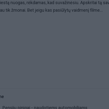
estą nuogas, rėkdamas, kad suvažinėsiu. Apskritai tą sa
au tik žmonai. Bet jeigu kas pasiūlytų vaidmenį filme...
me
Pensijų pinigai - naudotiems automobiliams