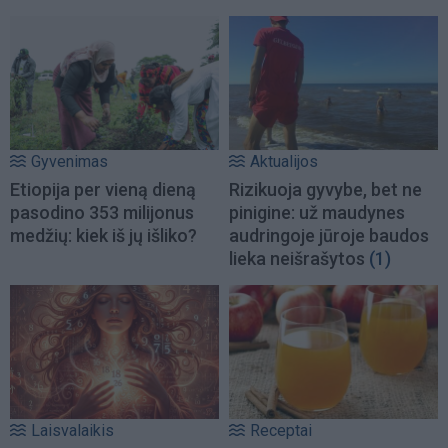
Gyvenimas
Aktualijos
Etiopija per vieną dieną
Rizikuoja gyvybe, bet ne
pasodino 353 milijonus
pinigine: už maudynes
medžių: kiek iš jų išliko?
audringoje jūroje baudos
lieka neišrašytos
(1)
Laisvalaikis
Receptai