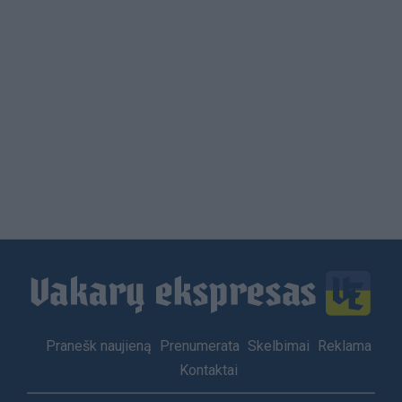
Load
More
Footer
Pranešk naujieną
Prenumerata
Skelbimai
Reklama
menu
Kontaktai