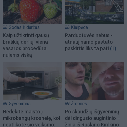
Sodas ir daržas
Klaipėda
Kaip užtikrinti gausų
Parduotuvės nebus -
braškių derlių: viena
atnaujinamo pastato
vasaros procedūra
paskirtis liks ta pati
(1)
nulems viską
Gyvenimas
Žmonės
Nedėkite maisto į
Po skaudžių išgyvenimų
mikrobangų krosnelę, kol
dėl dingusio augintinio –
neatlikote šio veiksmo:
žinia iš Ruslano Kirilkino