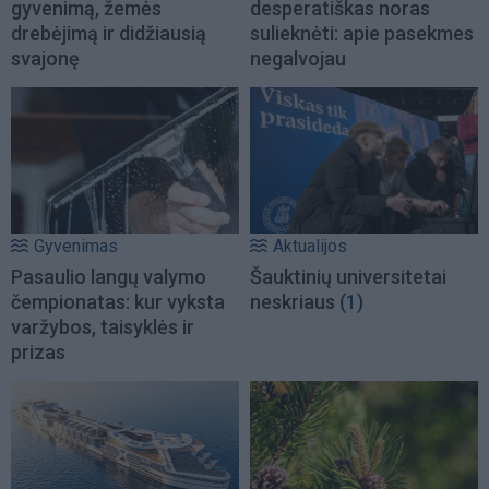
gyvenimą, žemės
desperatiškas noras
drebėjimą ir didžiausią
sulieknėti: apie pasekmes
svajonę
negalvojau
Gyvenimas
Aktualijos
Pasaulio langų valymo
Šauktinių universitetai
čempionatas: kur vyksta
neskriaus
(1)
varžybos, taisyklės ir
prizas