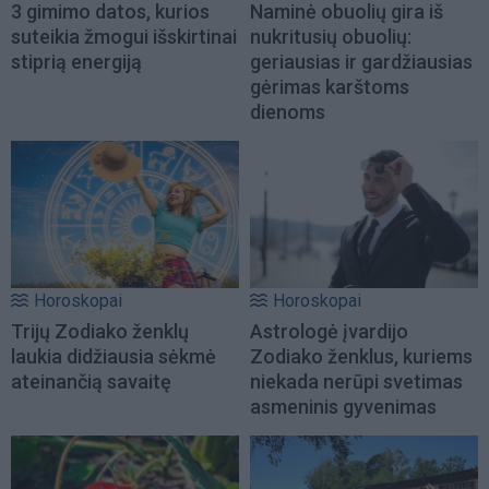
3 gimimo datos, kurios
Naminė obuolių gira iš
suteikia žmogui išskirtinai
nukritusių obuolių:
stiprią energiją
geriausias ir gardžiausias
gėrimas karštoms
dienoms
Horoskopai
Horoskopai
Trijų Zodiako ženklų
Astrologė įvardijo
laukia didžiausia sėkmė
Zodiako ženklus, kuriems
ateinančią savaitę
niekada nerūpi svetimas
asmeninis gyvenimas