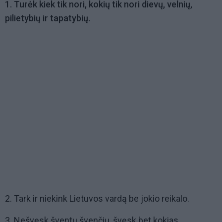
1. Tur
ėk kiek tik nori, kokių tik nori dievų, velnių,
pilietybių ir tapatybių.
2. Tark ir niekink Lietuvos vardą be jokio reikalo.
3. Nešvęsk šventų švenčių, švęsk bet kokias