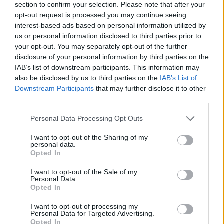
section to confirm your selection. Please note that after your
opt-out request is processed you may continue seeing
interest-based ads based on personal information utilized by
us or personal information disclosed to third parties prior to
Nuomonės
Nuomonės
your opt-out. You may separately opt-out of the further
Karybos ekspertai
Aukso Orda amžių
disclosure of your personal information by third parties on the
Aurimas Navys ir
glūdumoje ir šiandienoje
IAB’s list of downstream participants. This information may
Mindaugas Sėjūnas: Kada
also be disclosed by us to third parties on the
IAB’s List of
baigsis karas
(1)
Downstream Participants
that may further disclose it to other
third parties.
Personal Data Processing Opt Outs
I want to opt-out of the Sharing of my
personal data.
Opted In
I want to opt-out of the Sale of my
Personal Data.
Opted In
I want to opt-out of processing my
Personal Data for Targeted Advertising.
Opted In