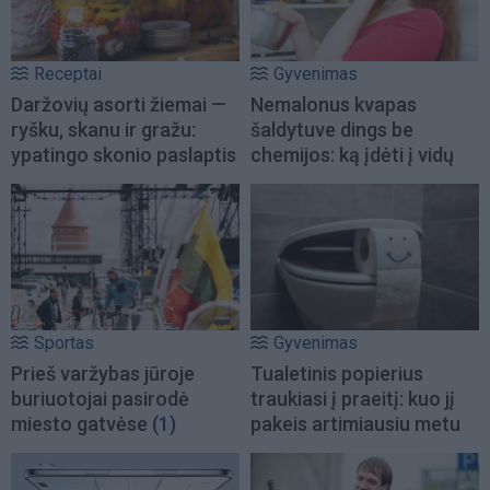
Receptai
Gyvenimas
Daržovių asorti žiemai —
Nemalonus kvapas
ryšku, skanu ir gražu:
šaldytuve dings be
ypatingo skonio paslaptis
chemijos: ką įdėti į vidų
Sportas
Gyvenimas
Prieš varžybas jūroje
Tualetinis popierius
buriuotojai pasirodė
traukiasi į praeitį: kuo jį
miesto gatvėse
(1)
pakeis artimiausiu metu