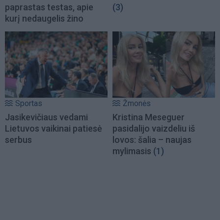
paprastas testas, apie
(3)
kurį nedaugelis žino
Sportas
Žmonės
Jasikevičiaus vedami
Kristina Meseguer
Lietuvos vaikinai patiesė
pasidalijo vaizdeliu iš
serbus
lovos: šalia – naujas
mylimasis
(1)