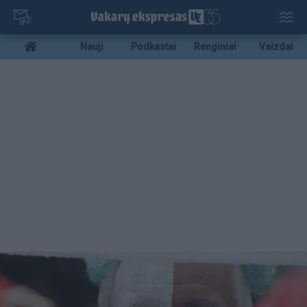
Pereiti
į
pagrindinį
Mobile
Nauji
Podkastai
Renginiai
Vaizdai
turinį
menu
bottom