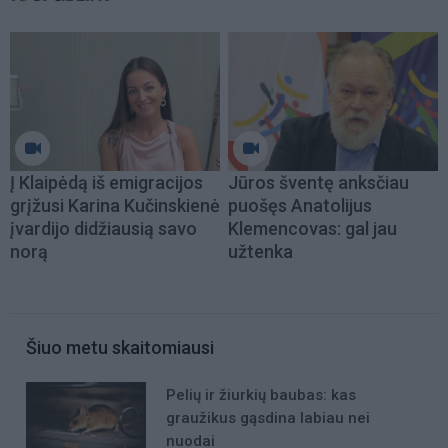
Į Klaipėdą iš emigracijos
Jūros šventę anksčiau
grįžusi Karina Kučinskienė
puošęs Anatolijus
įvardijo didžiausią savo
Klemencovas: gal jau
norą
užtenka
Šiuo metu skaitomiausi
Pelių ir žiurkių baubas: kas
graužikus gąsdina labiau nei
nuodai