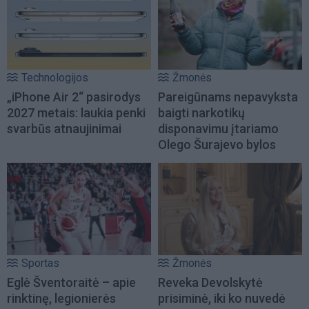
Technologijos
Žmonės
„iPhone Air 2“ pasirodys
Pareigūnams nepavyksta
2027 metais: laukia penki
baigti narkotikų
svarbūs atnaujinimai
disponavimu įtariamo
Olego Šurajevo bylos
Sportas
Žmonės
Eglė Šventoraitė – apie
Reveka Devolskytė
rinktinę, legionierės
prisiminė, iki ko nuvedė