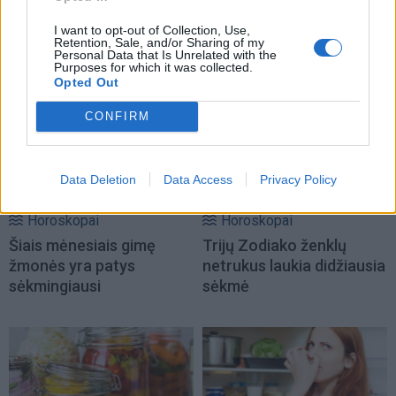
I want to opt-out of Collection, Use,
Retention, Sale, and/or Sharing of my
Personal Data that Is Unrelated with the
NAUJI
Purposes for which it was collected.
Opted Out
CONFIRM
Data Deletion
Data Access
Privacy Policy
Horoskopai
Horoskopai
Šiais mėnesiais gimę
Trijų Zodiako ženklų
žmonės yra patys
netrukus laukia didžiausia
sėkmingiausi
sėkmė