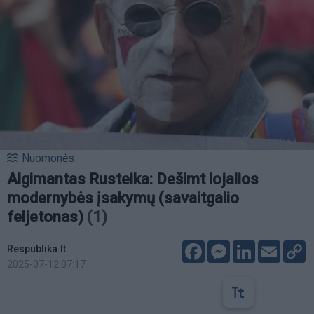
Nuomonės
Algimantas Rusteika: Dešimt lojalios
modernybės įsakymų (savaitgalio
feljetonas)
(1)
Facebook
Messenger
LinkedIn
Email
C
Respublika.lt
L
2025-07-12 07:17