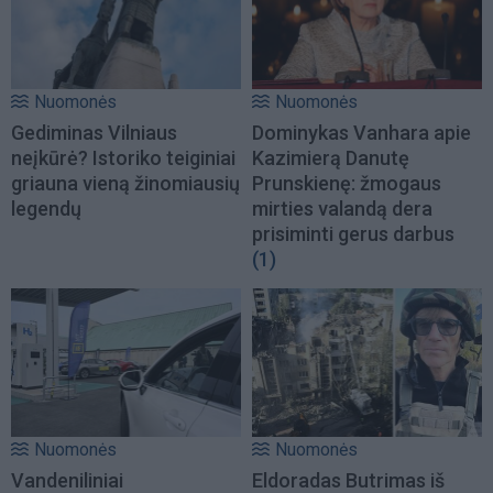
Nuomonės
Nuomonės
Gediminas Vilniaus
Dominykas Vanhara apie
neįkūrė? Istoriko teiginiai
Kazimierą Danutę
griauna vieną žinomiausių
Prunskienę: žmogaus
legendų
mirties valandą dera
prisiminti gerus darbus
(1)
Nuomonės
Nuomonės
Vandeniliniai
Eldoradas Butrimas iš