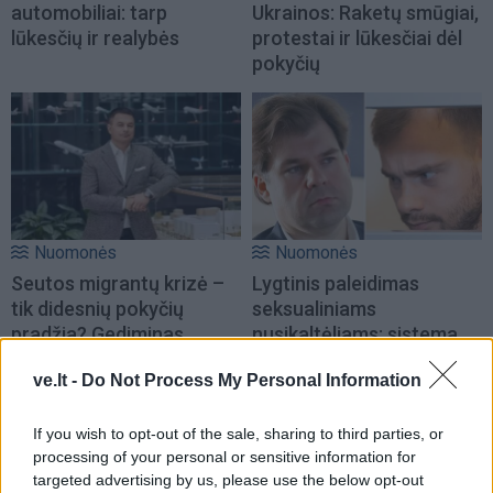
automobiliai: tarp
Ukrainos: Raketų smūgiai,
lūkesčių ir realybės
protestai ir lūkesčiai dėl
pokyčių
Nuomonės
Nuomonės
Seutos migrantų krizė –
Lygtinis paleidimas
tik didesnių pokyčių
seksualiniams
pradžia? Gediminas
nusikaltėliams: sistema
Žiemelis įvardijo
randa argumentų, aukos
ve.lt -
Do Not Process My Personal Information
demografinę priežastį
– neapsaugotos
(3)
If you wish to opt-out of the sale, sharing to third parties, or
processing of your personal or sensitive information for
targeted advertising by us, please use the below opt-out