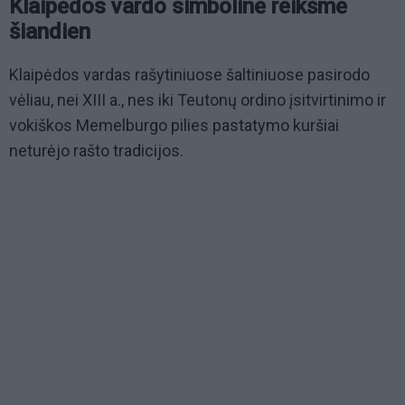
Klaipėdos vardo simbolinė reikšmė
šiandien
Klaipėdos vardas rašytiniuose šaltiniuose pasirodo
vėliau, nei XIII a., nes iki Teutonų ordino įsitvirtinimo ir
vokiškos Memelburgo pilies pastatymo kuršiai
neturėjo rašto tradicijos.