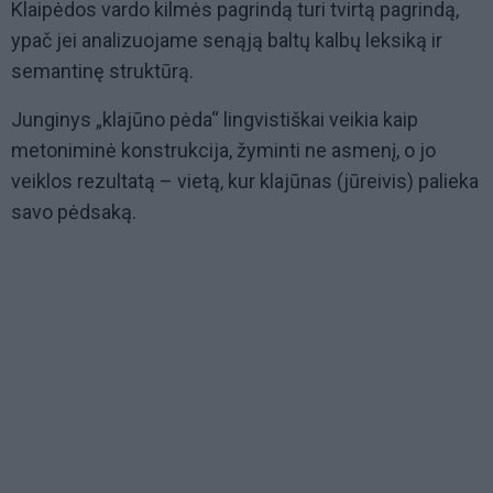
Klaipėdos vardo kilmės pagrindą turi tvirtą pagrindą,
ypač jei analizuojame senąją baltų kalbų leksiką ir
semantinę struktūrą.
Junginys „klajūno pėda“ lingvistiškai veikia kaip
metoniminė konstrukcija, žyminti ne asmenį, o jo
veiklos rezultatą – vietą, kur klajūnas (jūreivis) palieka
savo pėdsaką.