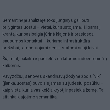
Semantinėje analizėje toks junginys gali būti
prilygintas uostui – vietai, kur sustojama, išlipama į
krantą, kur pasibaigia jūrinė klajonė ir prasideda
sausumos kontaktai – kuriama infrastruktūra
prekybai, remontuojami seni ir statomi nauji laivai.
Šią mintį palaiko ir paralelės su kitomis indoeuropiečių
kalbomis.
Pavyzdžiui, senovės skandinavų žodyne žodis "vik"
(įlanka, uostas) buvo siejamas su judesiu, posūkiu –
kaip vieta, kur laivas keičia kryptį ir pasiekia žemę. Tai
atitinka klajojimo semantiką.