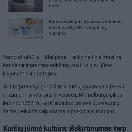
praeitį: kuo jį pakeis artimiausiu
metu
Kam reikalingas trečiasis skalbimo
mašinos skyrelis: daugelis jį
sumaišo
Vardo struktūra – Klai-pėda – siūlo ne tik simbolinę,
bet dabar ir praktinę reikšmę, susijusią su jūros
klajonėmis ir sustojimu.
Ši interpretacija grindžiama kuršių gyvensena IX–XIII
amžiuje – laikotarpiu iki vokiečių Memelburgo pilies
įkūrimo 1252 m., kai Klaipėdos vietovė buvo kuršių
žemė, veikianti kaip uostas ir prekybinis mazgas.
Kuršių jūrinė kultūra: išskirtinumas tarp