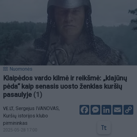
Nuomonės
Klaipėdos vardo kilmė ir reikšmė: „klajūnų
pėda“ kaip senasis uosto ženklas kuršių
pasaulyje
(1)
Facebook
Messenger
LinkedIn
Email
C
,
Sergejus IVANOVAS,
VE.LT
L
Kuršių istorijos klubo
pirmininkas
2025-05-28 17:00