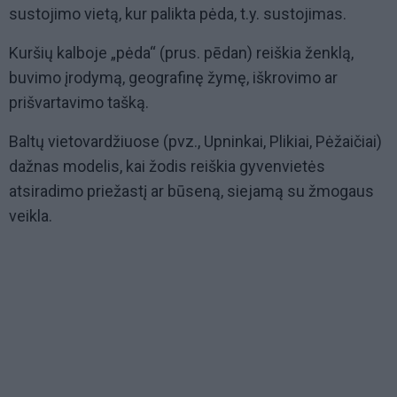
sustojimo vietą, kur palikta pėda, t.y. sustojimas.
Kuršių kalboje „pėda“ (prus. pēdan) reiškia ženklą,
buvimo įrodymą, geografinę žymę, iškrovimo ar
prišvartavimo tašką.
Baltų vietovardžiuose (pvz., Upninkai, Plikiai, Pėžaičiai)
dažnas modelis, kai žodis reiškia gyvenvietės
atsiradimo priežastį ar būseną, siejamą su žmogaus
veikla.