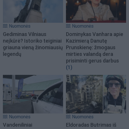
Nuomonės
Nuomonės
Gediminas Vilniaus
Dominykas Vanhara apie
neįkūrė? Istoriko teiginiai
Kazimierą Danutę
griauna vieną žinomiausių
Prunskienę: žmogaus
legendų
mirties valandą dera
prisiminti gerus darbus
(1)
Nuomonės
Nuomonės
Vandeniliniai
Eldoradas Butrimas iš