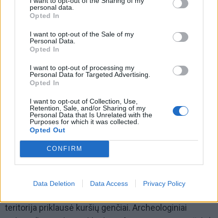
I want to opt-out of the Sharing of my
personal data.
vieta, kur „klajūnai“ – jūrininkai, pirkliai, žvejai –
Opted In
išlipdavo į krantą ir palikdavo pėdsaką – kurdavo
I want to opt-out of the Sale of my
stovyklą ar prekybos punktą.
Personal Data.
Opted In
I want to opt-out of processing my
Personal Data for Targeted Advertising.
Opted In
I want to opt-out of Collection, Use,
Retention, Sale, and/or Sharing of my
Personal Data that Is Unrelated with the
Purposes for which it was collected.
Opted Out
CONFIRM
Istoriniai ir archeologiniai įrodymai
Data Deletion
Data Access
Privacy Policy
Iki vokiečių įsiveržimo XIII a. viduryje, Klaipėdos
teritorija priklausė kuršių genčiai. Archeologiniai