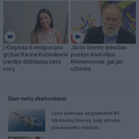
Į Klaipėdą iš emigracijos
Jūros šventę anksčiau
grįžusi Karina Kučinskienė
puošęs Anatolijus
įvardijo didžiausią savo
Klemencovas: gal jau
norą
užtenka
Šiuo metu skaitomiausi
Laive planuoja apgyvendinti 80
tūkstančių žmonių: kaip atrodys
plaukiojantis miestas