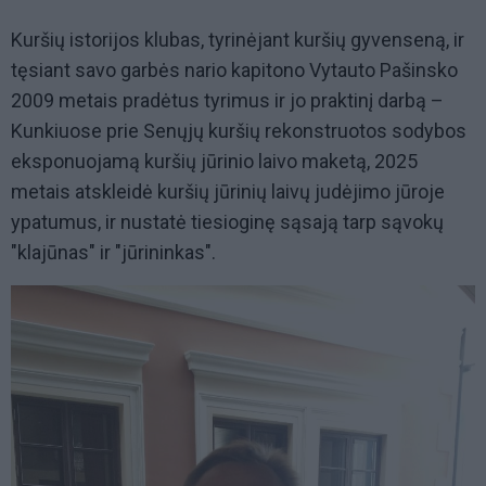
Kuršių istorijos klubas, tyrinėjant kuršių gyvenseną, ir
tęsiant savo garbės nario kapitono Vytauto Pašinsko
2009 metais pradėtus tyrimus ir jo praktinį darbą –
Kunkiuose prie Senųjų kuršių rekonstruotos sodybos
eksponuojamą kuršių jūrinio laivo maketą, 2025
metais atskleidė kuršių jūrinių laivų judėjimo jūroje
ypatumus, ir nustatė tiesioginę sąsają tarp sąvokų
"klajūnas" ir "jūrininkas".