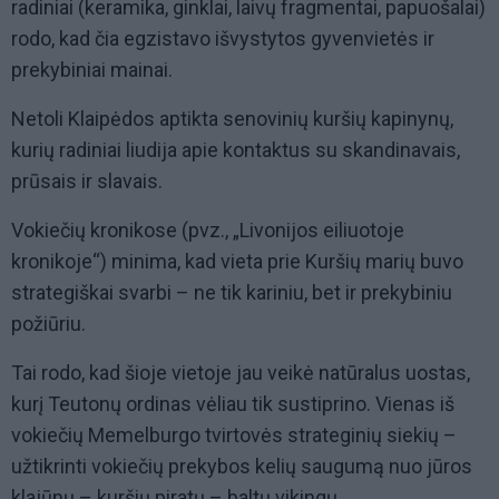
radiniai (keramika, ginklai, laivų fragmentai, papuošalai)
rodo, kad čia egzistavo išvystytos gyvenvietės ir
prekybiniai mainai.
Netoli Klaipėdos aptikta senovinių kuršių kapinynų,
kurių radiniai liudija apie kontaktus su skandinavais,
prūsais ir slavais.
Vokiečių kronikose (pvz., „Livonijos eiliuotoje
kronikoje“) minima, kad vieta prie Kuršių marių buvo
strategiškai svarbi – ne tik kariniu, bet ir prekybiniu
požiūriu.
Tai rodo, kad šioje vietoje jau veikė natūralus uostas,
kurį Teutonų ordinas vėliau tik sustiprino. Vienas iš
vokiečių Memelburgo tvirtovės strateginių siekių –
užtikrinti vokiečių prekybos kelių saugumą nuo jūros
klajūnų – kuršių piratų – baltų vikingų.