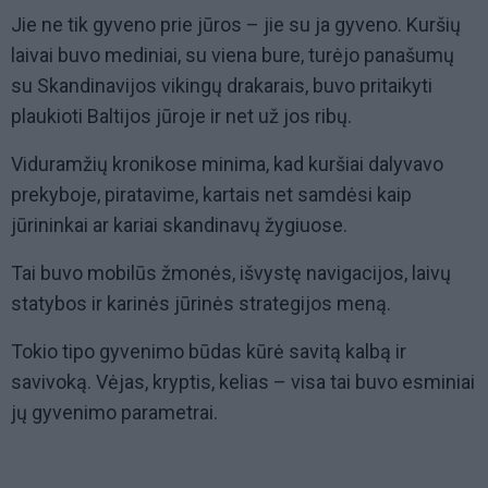
Jie ne tik gyveno prie jūros – jie su ja gyveno. Kuršių
laivai buvo mediniai, su viena bure, turėjo panašumų
su Skandinavijos vikingų drakarais, buvo pritaikyti
plaukioti Baltijos jūroje ir net už jos ribų.
Viduramžių kronikose minima, kad kuršiai dalyvavo
prekyboje, piratavime, kartais net samdėsi kaip
jūrininkai ar kariai skandinavų žygiuose.
Tai buvo mobilūs žmonės, išvystę navigacijos, laivų
statybos ir karinės jūrinės strategijos meną.
Tokio tipo gyvenimo būdas kūrė savitą kalbą ir
savivoką. Vėjas, kryptis, kelias – visa tai buvo esminiai
jų gyvenimo parametrai.