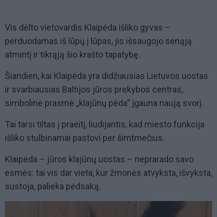
Vis dėlto vietovardis Klaipėda išliko gyvas –
perduodamas iš lūpų į lūpas, jis išsaugojo senąją
atmintį ir tikrąją šio krašto tapatybę.
Šiandien, kai Klaipėda yra didžiausias Lietuvos uostas
ir svarbiausias Baltijos jūros prekybos centras,
simbolinė prasmė „klajūnų pėda“ įgauna naują svorį.
Tai tarsi tiltas į praeitį, liudijantis, kad miesto funkcija
išliko stulbinamai pastovi per šimtmečius.
Klaipėda – jūros klajūnų uostas – neprarado savo
esmės: tai vis dar vieta, kur žmonės atvyksta, išvyksta,
sustoja, palieka pėdsaką.