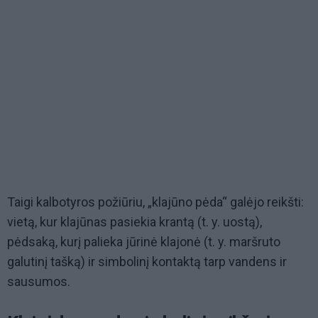
Taigi kalbotyros požiūriu, „klajūno pėda“ galėjo reikšti:
vietą, kur klajūnas pasiekia krantą (t. y. uostą),
pėdsaką, kurį palieka jūrinė klajonė (t. y. maršruto
galutinį tašką) ir simbolinį kontaktą tarp vandens ir
sausumos.