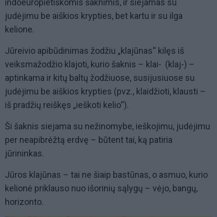
indoeuropietiškomis šaknimis, ir siejamas su
judėjimu be aiškios krypties, bet kartu ir su ilga
kelione.
Jūreivio apibūdinimas žodžiu „klajūnas“ kilęs iš
veiksmažodžio klajoti, kurio šaknis – klai- (klaj-) –
aptinkama ir kitų baltų žodžiuose, susijusiuose su
judėjimu be aiškios krypties (pvz., klaidžioti, klausti –
iš pradžių reiškęs „ieškoti kelio“).
Ši šaknis siejama su nežinomybe, ieškojimu, judėjimu
per neapibrėžtą erdvę – būtent tai, ką patiria
jūrininkas.
Jūros klajūnas – tai ne šiaip bastūnas, o asmuo, kurio
kelionė priklauso nuo išorinių sąlygų – vėjo, bangų,
horizonto.