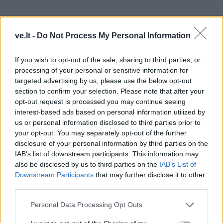
ve.lt -
Do Not Process My Personal Information
If you wish to opt-out of the sale, sharing to third parties, or
Kuršių pasaulėjautoje, kur gyvenimas daugiausia vyko
processing of your personal or sensitive information for
judant, uostas ar sustojimo vieta buvo nepaprastai
targeted advertising by us, please use the below opt-out
section to confirm your selection. Please note that after your
svarbi.
opt-out request is processed you may continue seeing
interest-based ads based on personal information utilized by
Tai buvo vieta, kur laivas sustodavo, įgula ilsėdavosi,
us or personal information disclosed to third parties prior to
prekiaudavo, remontuodavo laivus ar laukdavo
your opt-out. You may separately opt-out of the further
palankaus vėjo. Todėl simbolinis junginys "klajūnų
disclosure of your personal information by third parties on the
IAB’s list of downstream participants. This information may
pėda" gali reikšti būtent uostą – sustojimo vietą jūros
also be disclosed by us to third parties on the
IAB’s List of
klajūnams.
Downstream Participants
that may further disclose it to other
third parties.
Šiuo požiūriu, Klaipėda – tai ne atsitiktinis vardas, o
Personal Data Processing Opt Outs
labai tiksli kultūrinė ir geografinė etiketė, nurodanti šio
regiono funkciją dar iki vokiečių atėjimo. Tai buvo