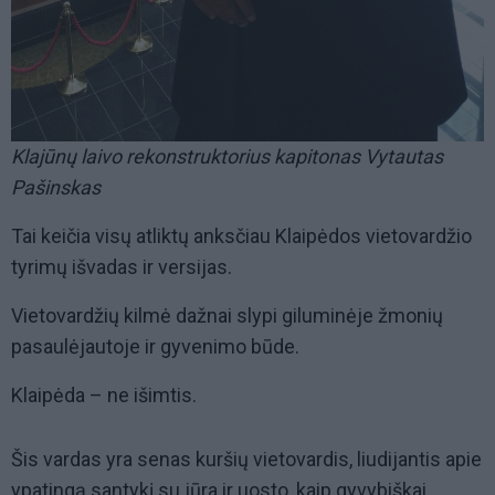
Klajūnų laivo rekonstruktorius kapitonas Vytautas
Pašinskas
Tai keičia visų atliktų anksčiau Klaipėdos vietovardžio
tyrimų išvadas ir versijas.
Vietovardžių kilmė dažnai slypi giluminėje žmonių
pasaulėjautoje ir gyvenimo būde.
Klaipėda – ne išimtis.
Šis vardas yra senas kuršių vietovardis, liudijantis apie
ypatingą santykį su jūra ir uosto, kaip gyvybiškai