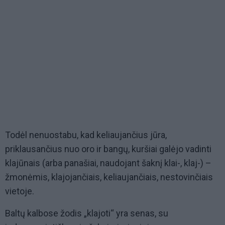
Todėl nenuostabu, kad keliaujančius jūra,
priklausančius nuo oro ir bangų, kuršiai galėjo vadinti
klajūnais (arba panašiai, naudojant šaknį klai-, klaj-) –
žmonėmis, klajojančiais, keliaujančiais, nestovinčiais
vietoje.
Baltų kalbose žodis „klajoti“ yra senas, su