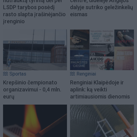
nutrauktą tyrimą dėl per
centre, didelėje Anglijos
LSDP tarybos posėdį
dalyje sutriko geležinkelių
rasto slapta įrašinėjančio
eismas
įrenginio
Sportas
Renginiai
Krepšinio čempionato
Renginiai Klaipėdoje ir
organizavimui - 0,4 mln.
aplink: ką veikti
eurų
artimiausiomis dienomis