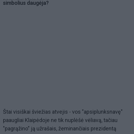
simbolius daugėja?
Štai visiškai šviežias atvejis - vos "apsiplunksnavę"
paaugliai Klaipėdoje ne tik nuplėšė vėliavą, tačiau
"pagrąžino" ją užrašais, žeminančiais prezidentą