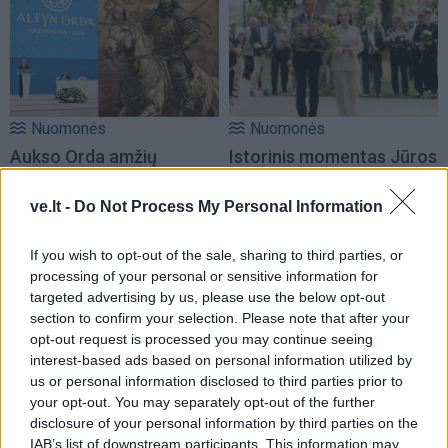
Nuomonės
Nuomonės
Aukso Orda amžių
Istorinis momentas Jūros
glūdumoje ir šiandienoje
šventėje: Klaipėdos
meras Arvydas Vaitkus
ve.lt -
Do Not Process My Personal Information
padėkojo visiems,
prisidėjusiems prie
If you wish to opt-out of the sale, sharing to third parties, or
renginio
processing of your personal or sensitive information for
targeted advertising by us, please use the below opt-out
section to confirm your selection. Please note that after your
opt-out request is processed you may continue seeing
interest-based ads based on personal information utilized by
us or personal information disclosed to third parties prior to
your opt-out. You may separately opt-out of the further
disclosure of your personal information by third parties on the
IAB’s list of downstream participants. This information may