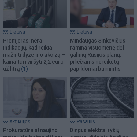
Lietuva
Lietuva
Premjeras: nėra
Mindaugas Sinkevičius
indikacijų, kad reikia
ramina visuomenę dėl
mažinti dyzelino akcizą –
galimų Rusijos planų:
kaina turi viršyti 2,2 euro
piliečiams nereikėtų
už litrą
(1)
papildomai baimintis
Aktualijos
Pasaulis
Prokuratūra atnaujino
Dingus elektrai ryšių