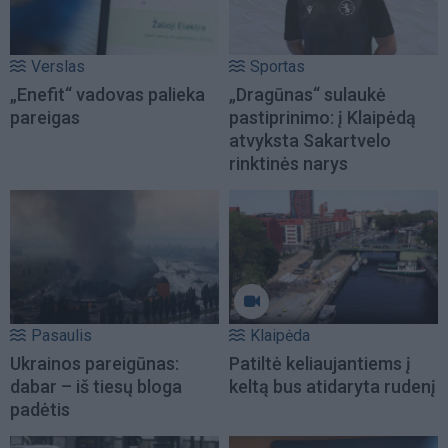
Verslas
Sportas
„Enefit“ vadovas palieka
„Dragūnas“ sulaukė
pareigas
pastiprinimo: į Klaipėdą
atvyksta Sakartvelo
rinktinės narys
Pasaulis
Klaipėda
Ukrainos pareigūnas:
Patiltė keliaujantiems į
dabar – iš tiesų bloga
keltą bus atidaryta rudenį
padėtis