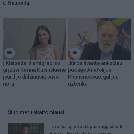
G.Nausėdą.
Į Klaipėdą iš emigracijos
Jūros šventę anksčiau
grįžusi Karina Kučinskienė
puošęs Anatolijus
įvardijo didžiausią savo
Klemencovas: gal jau
norą
užtenka
Šiuo metu skaitomiausi
Taro kortų horoskopas rugpjūčio 6
dienai: Svarstyklėms – sėkmė,