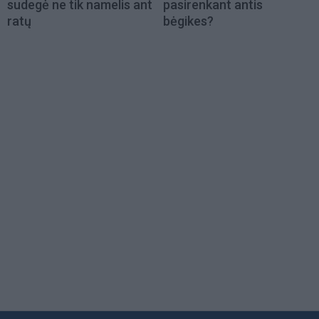
sudegė ne tik namelis ant
pasirenkant antis
ratų
bėgikes?
Load
More