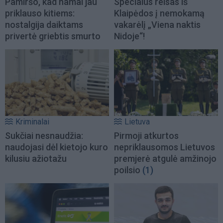
Pamiršo, kad namai jau
Specialus reisas iš
priklauso kitiems:
Klaipėdos į nemokamą
nostalgija daiktams
vakarėlį „Viena naktis
privertė griebtis smurto
Nidoje“!
Kriminalai
Lietuva
Sukčiai nesnaudžia:
Pirmoji atkurtos
naudojasi dėl kietojo kuro
nepriklausomos Lietuvos
kilusiu ažiotažu
premjerė atgulė amžinojo
poilsio
(1)