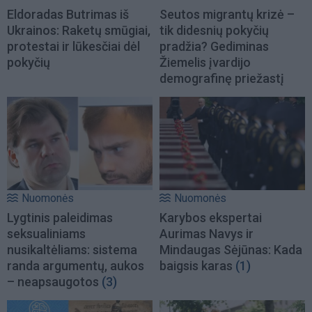
Eldoradas Butrimas iš
Seutos migrantų krizė –
Ukrainos: Raketų smūgiai,
tik didesnių pokyčių
protestai ir lūkesčiai dėl
pradžia? Gediminas
pokyčių
Žiemelis įvardijo
demografinę priežastį
Nuomonės
Nuomonės
Lygtinis paleidimas
Karybos ekspertai
seksualiniams
Aurimas Navys ir
nusikaltėliams: sistema
Mindaugas Sėjūnas: Kada
randa argumentų, aukos
baigsis karas
(1)
– neapsaugotos
(3)