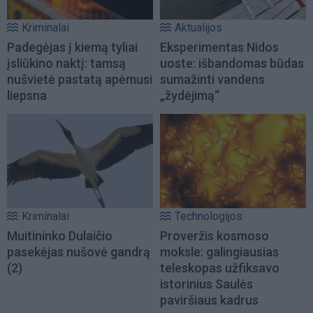
Kriminalai
Aktualijos
Padegėjas į kiemą tyliai
Eksperimentas Nidos
įsliūkino naktį: tamsą
uoste: išbandomas būdas
nušvietė pastatą apėmusi
sumažinti vandens
liepsna
„žydėjimą“
Kriminalai
Technologijos
Muitininko Dulaičio
Proveržis kosmoso
pasekėjas nušovė gandrą
moksle: galingiausias
(2)
teleskopas užfiksavo
istorinius Saulės
paviršiaus kadrus