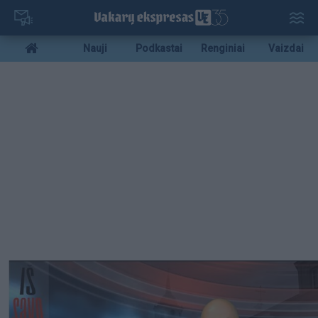
Pereiti
į
pagrindinį
Mobile
Nauji
Podkastai
Renginiai
Vaizdai
turinį
menu
bottom