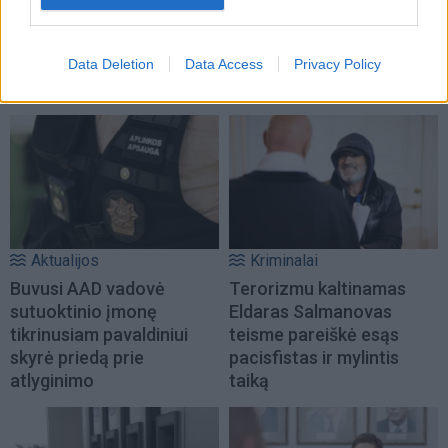
surišo elektros
atsisveikinama su
prailgintuvu
(1)
mergaite, jos mama ir
Data Deletion
Data Access
Privacy Policy
močiute
Aktualijos
Kriminalai
Buvusi AAD vadovė
Terorizmu kaltinamas
sutuoktinio įmonę
Eldaras Salmanovas
tikrinusiam pavaldiniui
teisme pareiškė esąs
skyrė priedą prie
pacisfistas ir mylintis
atlyginimo
taiką