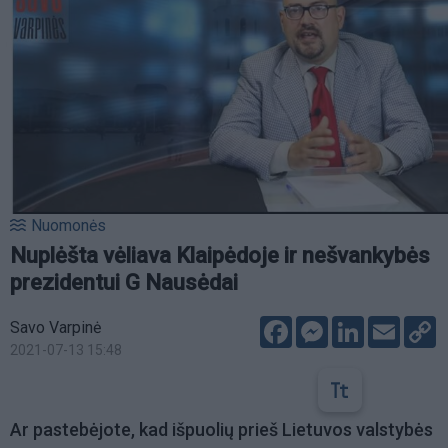
Nuomonės
Nuplėšta vėliava Klaipėdoje ir nešvankybės
prezidentui G Nausėdai
Facebook
Messenger
LinkedIn
Email
C
Savo Varpinė
L
2021-07-13 15:48
Ar pastebėjote, kad išpuolių prieš Lietuvos valstybės