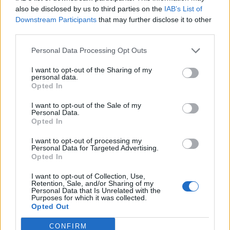
also be disclosed by us to third parties on the
IAB’s List of
Downstream Participants
that may further disclose it to other
third parties.
Personal Data Processing Opt Outs
I want to opt-out of the Sharing of my
personal data.
NAUJI
Opted In
I want to opt-out of the Sale of my
Personal Data.
Opted In
I want to opt-out of processing my
Personal Data for Targeted Advertising.
Opted In
I want to opt-out of Collection, Use,
Kriminalai
Kriminalai
Retention, Sale, and/or Sharing of my
Personal Data that Is Unrelated with the
Keistas smurtinis
Kraupi avarija prie
Purposes for which it was collected.
incidentas miesto centre:
Vilniaus atėmė tris
Opted Out
sutramdytą agresyvų
brangiausius žmones:
CONFIRM
mušeiką baro lankytojai
pranešė, kaip bus