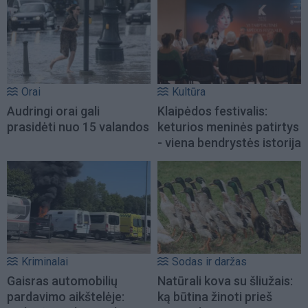
Orai
Kultūra
Audringi orai gali
Klaipėdos festivalis:
prasidėti nuo 15 valandos
keturios meninės patirtys
- viena bendrystės istorija
Kriminalai
Sodas ir daržas
Gaisras automobilių
Natūrali kova su šliužais:
pardavimo aikštelėje:
ką būtina žinoti prieš