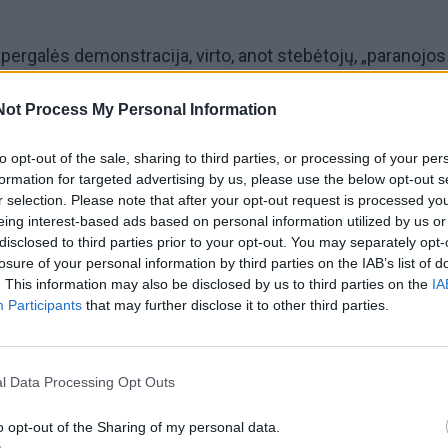
i pergalės demonstracija, virto, anot stebėtojų, „paranojos 
nuoginančiu gilią Rusijos lyderio bei visos valstybės
Not Process My Personal Information
to opt-out of the sale, sharing to third parties, or processing of your per
eturintis saugumo priemonių arsenalas
formation for targeted advertising by us, please use the below opt-out s
r selection. Please note that after your opt-out request is processed y
eing interest-based ads based on personal information utilized by us or
 šio renginio akcentų – precedento neturintis saugumo
disclosed to third parties prior to your opt-out. You may separately opt-
losure of your personal information by third parties on the IAB’s list of
s, labiau primenantis paniką nei kontrolę.
. This information may also be disclosed by us to third parties on the
IA
Participants
that may further disclose it to other third parties.
žiniasklaidai, priverstinis laikrodžių bei elektronikos pri
, sėdinčių šalia Vladimiro Putino, rodo panišką baimę dėl
atakų.
l Data Processing Opt Outs
o opt-out of the Sharing of my personal data.