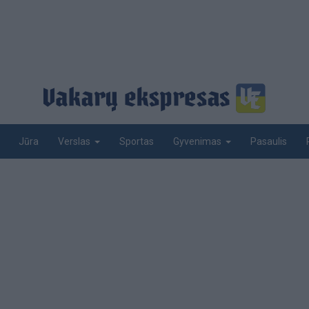
Jūra
Sportas
Pasaulis
Verslas
Gyvenimas