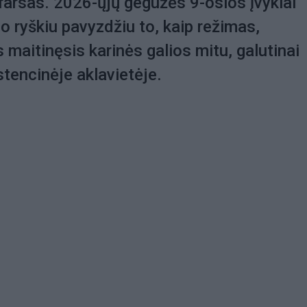
s farsas. 2026-ųjų gegužės 9-osios įvykiai
 ryškiu pavyzdžiu to, kaip režimas,
maitinęsis karinės galios mitu, galutinai
stencinėje aklavietėje.