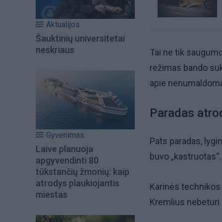
Aktualijos
Šauktinių universitetai
neskriaus
Tai ne tik saugumo
režimas bando suku
apie nenumaldomai
Paradas atrod
Gyvenimas
Pats paradas, lygin
Laive planuoja
buvo „kastruotas“
apgyvendinti 80
tūkstančių žmonių: kaip
atrodys plaukiojantis
Karinės technikos t
miestas
Kremlius nebeturi k