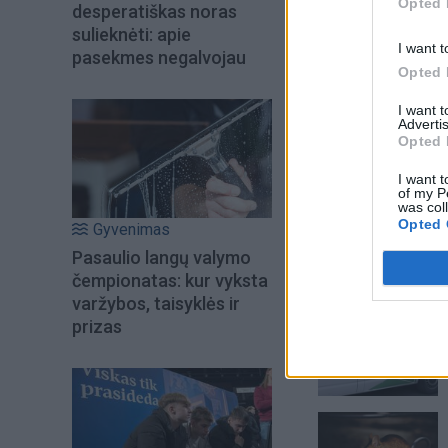
Opted 
desperatiškas noras
sulieknėti: apie
I want t
pasekmes negalvojau
Opted 
I want 
Advertis
Opted 
I want t
of my P
was col
Opted 
Gyvenimas
Pasaulio langų valymo
čempionatas: kur vyksta
Šiuo metu skait
varžybos, taisyklės ir
prizas