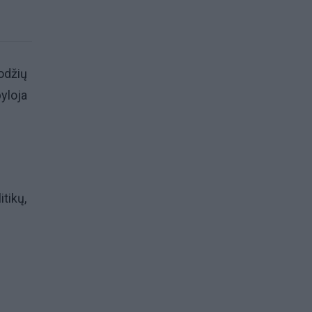
rodžių
yloja
itikų,