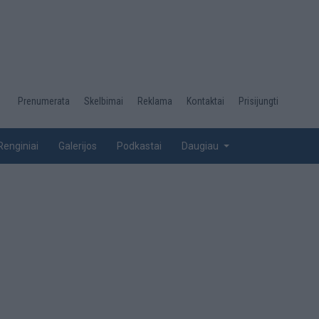
Desktop
Prenumerata
Skelbimai
Reklama
Kontaktai
Prisijungti
menu
top
Renginiai
Galerijos
Podkastai
Daugiau