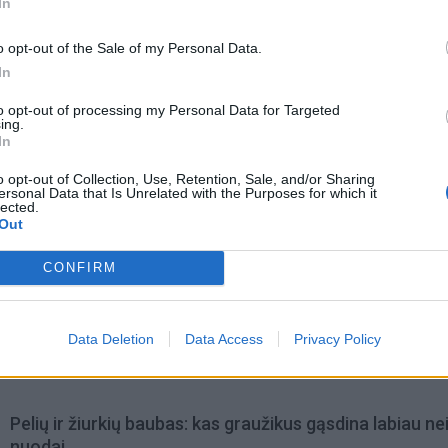
In
o opt-out of the Sale of my Personal Data.
In
to opt-out of processing my Personal Data for Targeted
ing.
In
o opt-out of Collection, Use, Retention, Sale, and/or Sharing
ersonal Data that Is Unrelated with the Purposes for which it
lected.
Out
CONFIRM
omiausi
Negrįžo iš Jūros šventės: artimieji laukė dvi savaites
Data Deletion
Data Access
Privacy Policy
Pelių ir žiurkių baubas: kas graužikus gąsdina labiau ne
nuodai