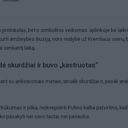
 protokolas, bet ir simbolinis veiksmas: aplinkoje be laik
rti amžinybės iliuziją, nors realybė už Kremliaus sienų b
 senkantį laiką.
ė skurdžiai ir buvo „kastruotas“
ant su ankstesniais metais, atrodė skurdžiai ir, pasak anal
.
rūkumas ir pilka, neįkvepianti Putino kalba patvirtino, kad
o pasakyti nei savo tautai, nei pasauliui.