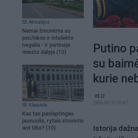
Aktualijos
Namai žmonėms su
psichikos ir intelekto
Putino p
negalia - ir pietinėje
miesto dalyje
(10)
su baimė
kurie neb
VE.LT
2026-05-10 10:47
Klaipėda
Kas tas paslaptingas
jaunuolis, rytais stovintis
Istorija dažna
ant tilto?
(10)