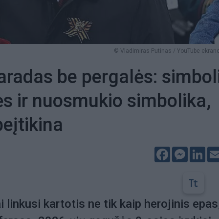
© Vladimiras Putinas / YouTube ekrano
aradas be pergalės: simbol
s ir nuosmukio simbolika,
eįtikina
Facebook
Messeng
Lin
i linkusi kartotis ne tik kaip herojinis epas