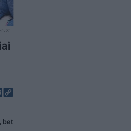
 nuotr.
iai
er
kedIn
Email
Copy
Link
, bet