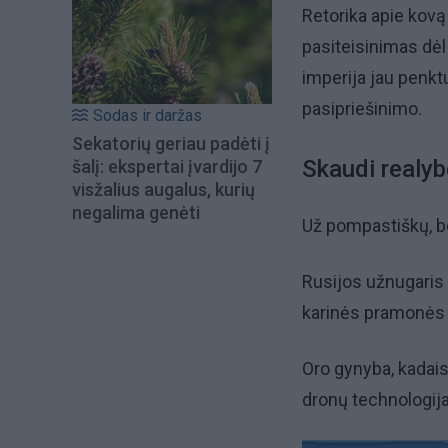
Retorika apie kovą
pasiteisinimas dėl
imperija jau penk
pasipriešinimo.
Sodas ir daržas
Sekatorių geriau padėti į
Skaudi realyb
šalį: ekspertai įvardijo 7
visžalius augalus, kurių
negalima genėti
Už pompastiškų, be
Rusijos užnugaris 
karinės pramonės 
Oro gynyba, kadais
dronų technologij