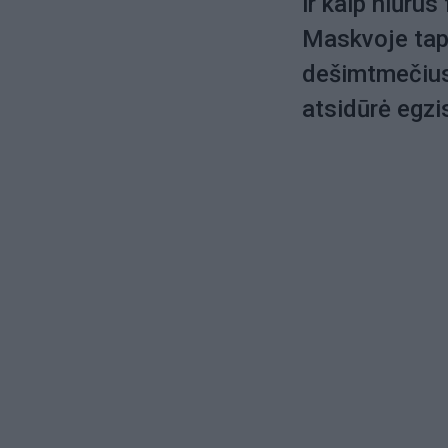
ir kaip niūru
Maskvoje tapo
dešimtmečius 
atsidūrė egzi