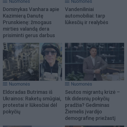
Nuomonės
Nuomonės
Dominykas Vanhara apie
Vandeniliniai
Kazimierą Danutę
automobiliai: tarp
Prunskienę: žmogaus
lūkesčių ir realybės
mirties valandą dera
prisiminti gerus darbus
Nuomonės
Nuomonės
Eldoradas Butrimas iš
Seutos migrantų krizė –
Ukrainos: Raketų smūgiai,
tik didesnių pokyčių
protestai ir lūkesčiai dėl
pradžia? Gediminas
pokyčių
Žiemelis įvardijo
demografinę priežastį