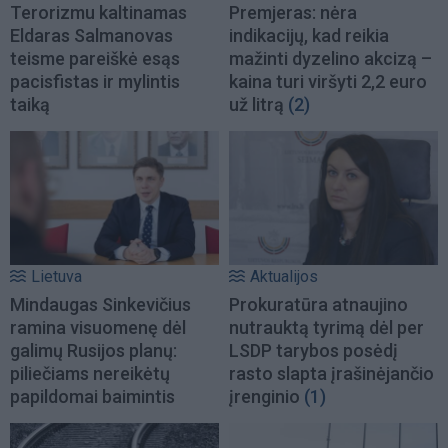
Terorizmu kaltinamas
Premjeras: nėra
Eldaras Salmanovas
indikacijų, kad reikia
teisme pareiškė esąs
mažinti dyzelino akcizą –
pacisfistas ir mylintis
kaina turi viršyti 2,2 euro
taiką
už litrą
(2)
Lietuva
Aktualijos
Mindaugas Sinkevičius
Prokuratūra atnaujino
ramina visuomenę dėl
nutrauktą tyrimą dėl per
galimų Rusijos planų:
LSDP tarybos posėdį
piliečiams nereikėtų
rasto slapta įrašinėjančio
papildomai baimintis
įrenginio
(1)