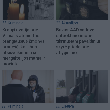
Kriminalai
Aktualijos
Kraupi avarija prie
Buvusi AAD vadovė
Vilniaus atėmė tris
sutuoktinio įmonę
brangiausius žmones:
tikrinusiam pavaldiniui
pranešė, kaip bus
skyrė priedą prie
atsisveikinama su
atlyginimo
mergaite, jos mama ir
močiute
Kriminalai
Lietuva