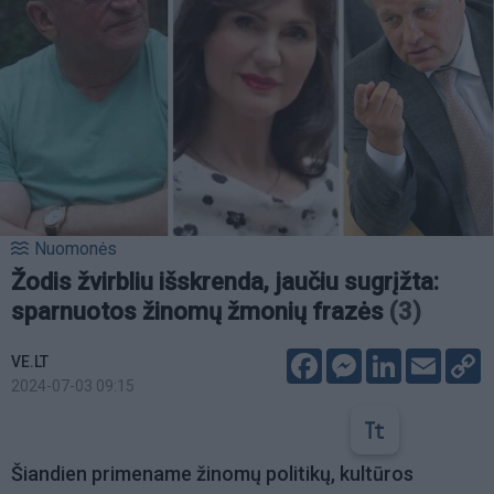
Nuomonės
Žodis žvirbliu išskrenda, jaučiu sugrįžta:
sparnuotos žinomų žmonių frazės
(3)
Facebook
Messenger
LinkedIn
Email
C
VE.LT
L
2024-07-03 09:15
Šiandien primename žinomų politikų, kultūros