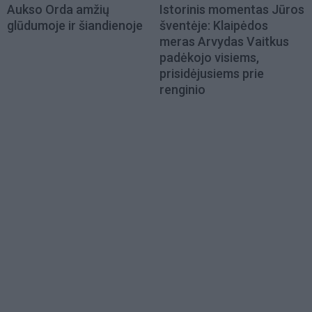
Aukso Orda amžių
Istorinis momentas Jūros
glūdumoje ir šiandienoje
šventėje: Klaipėdos
meras Arvydas Vaitkus
padėkojo visiems,
prisidėjusiems prie
renginio