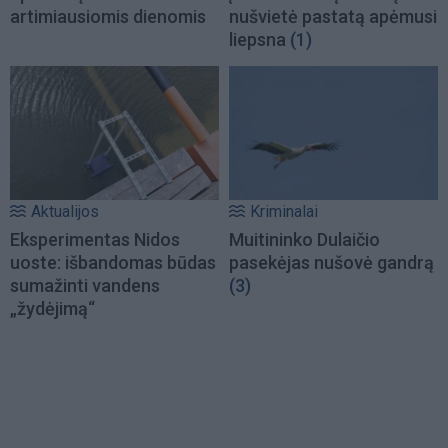
artimiausiomis dienomis
nušvietė pastatą apėmusi
liepsna
(1)
Aktualijos
Kriminalai
Eksperimentas Nidos
Muitininko Dulaičio
uoste: išbandomas būdas
pasekėjas nušovė gandrą
sumažinti vandens
(3)
„žydėjimą“