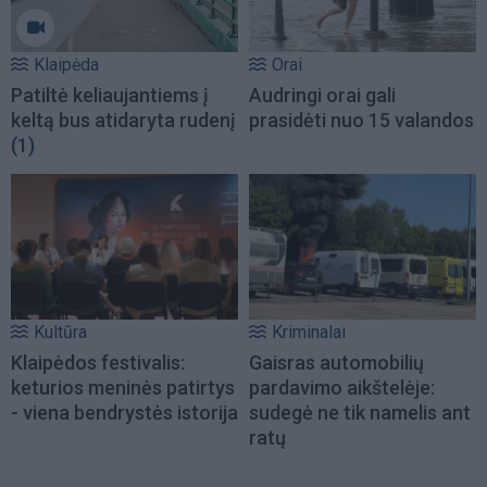
Klaipėda
Orai
Patiltė keliaujantiems į
Audringi orai gali
keltą bus atidaryta rudenį
prasidėti nuo 15 valandos
(1)
Kultūra
Kriminalai
Klaipėdos festivalis:
Gaisras automobilių
keturios meninės patirtys
pardavimo aikštelėje:
- viena bendrystės istorija
sudegė ne tik namelis ant
ratų