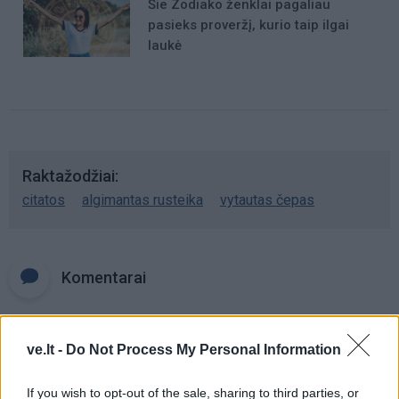
Šie Zodiako ženklai pagaliau
pasieks proveržį, kurio taip ilgai
laukė
Raktažodžiai
citatos
algimantas rusteika
vytautas čepas
Komentarai
Rašyti komentarą
ve.lt -
Do Not Process My Personal Information
Jūsų vardas
If you wish to opt-out of the sale, sharing to third parties, or