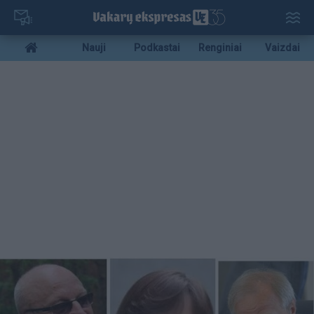
Pereiti
į
pagrindinį
Mobile
Nauji
Podkastai
Renginiai
Vaizdai
turinį
menu
bottom