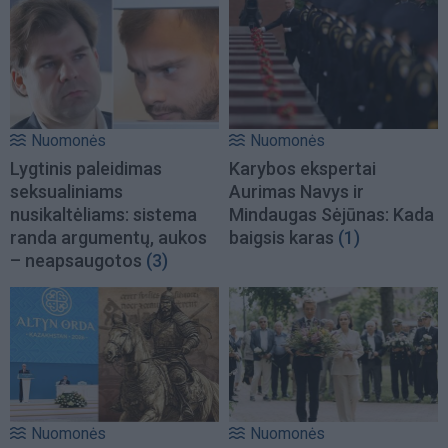
Nuomonės
Nuomonės
Lygtinis paleidimas
Karybos ekspertai
seksualiniams
Aurimas Navys ir
nusikaltėliams: sistema
Mindaugas Sėjūnas: Kada
randa argumentų, aukos
baigsis karas
(1)
– neapsaugotos
(3)
Nuomonės
Nuomonės