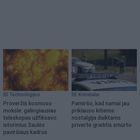
Technologijos
Kriminalai
Proveržis kosmoso
Pamiršo, kad namai jau
moksle: galingiausias
priklauso kitiems:
teleskopas užfiksavo
nostalgija daiktams
istorinius Saulės
privertė griebtis smurto
paviršiaus kadrus