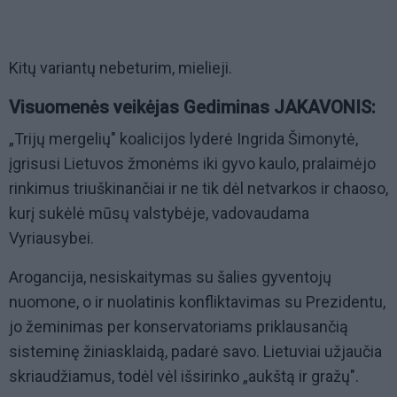
Kitų variantų nebeturim, mielieji.
Visuomenės veikėjas Gediminas JAKAVONIS:
„Trijų mergelių" koalicijos lyderė Ingrida Šimonytė,
įgrisusi Lietuvos žmonėms iki gyvo kaulo, pralaimėjo
rinkimus triuškinančiai ir ne tik dėl netvarkos ir chaoso,
kurį sukėlė mūsų valstybėje, vadovaudama
Vyriausybei.
Arogancija, nesiskaitymas su šalies gyventojų
nuomone, o ir nuolatinis konfliktavimas su Prezidentu,
jo žeminimas per konservatoriams priklausančią
sisteminę žiniasklaidą, padarė savo. Lietuviai užjaučia
skriaudžiamus, todėl vėl išsirinko „aukštą ir gražų".