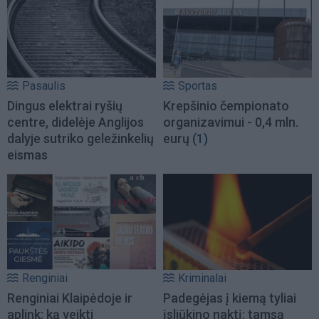
Pasaulis
Sportas
Dingus elektrai ryšių
Krepšinio čempionato
centre, didelėje Anglijos
organizavimui - 0,4 mln.
dalyje sutriko geležinkelių
eurų
(1)
eismas
Renginiai
Kriminalai
Renginiai Klaipėdoje ir
Padegėjas į kiemą tyliai
aplink: ką veikti
įsliūkino naktį: tamsą