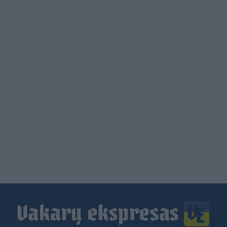
Load
More