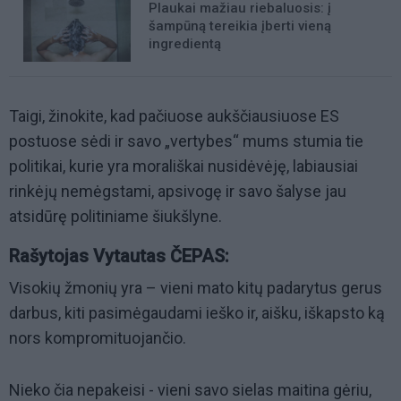
Plaukai mažiau riebaluosis: į
šampūną tereikia įberti vieną
ingredientą
Taigi, žinokite, kad pačiuose aukščiausiuose ES
postuose sėdi ir savo „vertybes“ mums stumia tie
politikai, kurie yra morališkai nusidėvėję, labiausiai
rinkėjų nemėgstami, apsivogę ir savo šalyse jau
atsidūrę politiniame šiukšlyne.
Rašytojas Vytautas ČEPAS:
Visokių žmonių yra – vieni mato kitų padarytus gerus
darbus, kiti pasimėgaudami ieško ir, aišku, iškapsto ką
nors kompromituojančio.
Nieko čia nepakeisi - vieni savo sielas maitina gėriu,