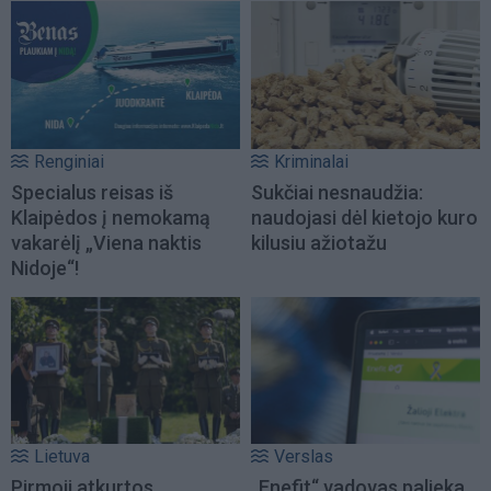
Renginiai
Kriminalai
Specialus reisas iš
Sukčiai nesnaudžia:
Klaipėdos į nemokamą
naudojasi dėl kietojo kuro
vakarėlį „Viena naktis
kilusiu ažiotažu
Nidoje“!
Lietuva
Verslas
Pirmoji atkurtos
„Enefit“ vadovas palieka