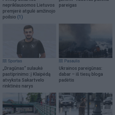
nepriklausomos Lietuvos
pareigas
premjerė atgulė amžinojo
poilsio
(1)
Sportas
Pasaulis
„Dragūnas“ sulaukė
Ukrainos pareigūnas:
pastiprinimo: į Klaipėdą
dabar – iš tiesų bloga
atvyksta Sakartvelo
padėtis
rinktinės narys