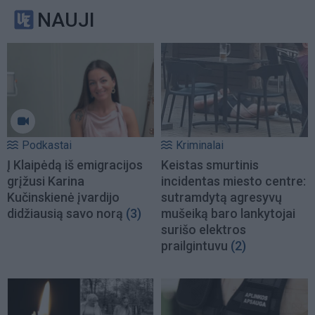
NAUJI
Podkastai
Kriminalai
Į Klaipėdą iš emigracijos
Keistas smurtinis
grįžusi Karina
incidentas miesto centre:
Kučinskienė įvardijo
sutramdytą agresyvų
didžiausią savo norą
(3)
mušeiką baro lankytojai
surišo elektros
prailgintuvu
(2)