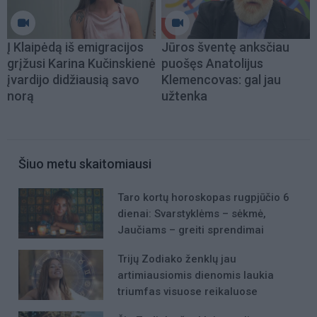
Į Klaipėdą iš emigracijos
Jūros šventę anksčiau
grįžusi Karina Kučinskienė
puošęs Anatolijus
įvardijo didžiausią savo
Klemencovas: gal jau
norą
užtenka
Šiuo metu skaitomiausi
Taro kortų horoskopas rugpjūčio 6
dienai: Svarstyklėms – sėkmė,
Jaučiams – greiti sprendimai
Trijų Zodiako ženklų jau
artimiausiomis dienomis laukia
triumfas visuose reikaluose