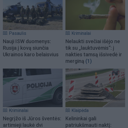
Pasaulis
Kriminalai
Nauji ISW duomenys:
Nelaukti svečiai išėjo ne
Rusija į kovą siunčia
tik su „lauktuvėmis“: į
Ukrainos karo belaisvius
nakties tamsą išsivedė ir
merginą
(1)
Kriminalai
Klaipėda
Negrįžo iš Jūros šventės:
Kelininkai gali
artimieji laukė dvi
patriukšmauti naktį: