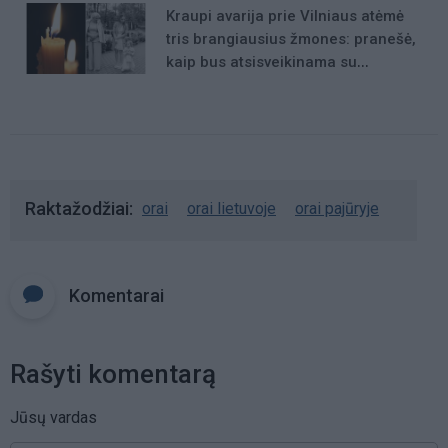
Kraupi avarija prie Vilniaus atėmė
tris brangiausius žmones: pranešė,
kaip bus atsisveikinama su
mergaite, jos mama ir močiute
Raktažodžiai
orai
orai lietuvoje
orai pajūryje
Komentarai
Rašyti komentarą
Jūsų vardas