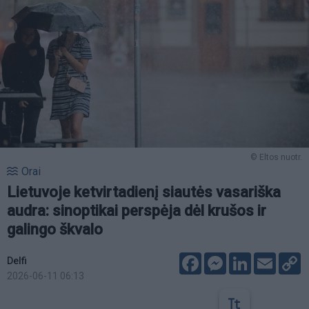
© Eltos nuotr.
Orai
Lietuvoje ketvirtadienį siautės vasariška
audra: sinoptikai perspėja dėl krušos ir
galingo škvalo
Facebook
Messenger
LinkedIn
Email
C
Delfi
L
2026-06-11 06:13