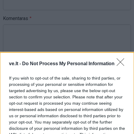
Komentaras
ve.lt -
Do Not Process My Personal Information
If you wish to opt-out of the sale, sharing to third parties, or
This site is protected by
processing of your personal or sensitive information for
Sutinku su
taisyklėmis
reCAPTCHA and the Google
targeted advertising by us, please use the below opt-out
Privacy Policy
and
Terms of
section to confirm your selection. Please note that after your
Service
apply.
opt-out request is processed you may continue seeing
interest-based ads based on personal information utilized by
us or personal information disclosed to third parties prior to
your opt-out. You may separately opt-out of the further
disclosure of your personal information by third parties on the