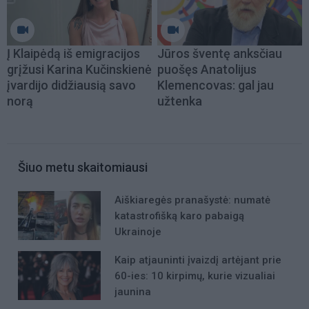
Į Klaipėdą iš emigracijos
Jūros šventę anksčiau
grįžusi Karina Kučinskienė
puošęs Anatolijus
įvardijo didžiausią savo
Klemencovas: gal jau
norą
užtenka
Šiuo metu skaitomiausi
Aiškiaregės pranašystė: numatė
katastrofišką karo pabaigą
Ukrainoje
Kaip atjauninti įvaizdį artėjant prie
60-ies: 10 kirpimų, kurie vizualiai
jaunina