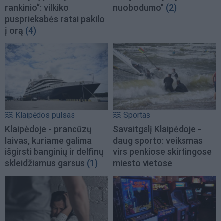
rankinio“: vilkiko
nuobodumo"
(2)
puspriekabės ratai pakilo
į orą
(4)
Klaipėdos pulsas
Sportas
Klaipėdoje - prancūzų
Savaitgalį Klaipėdoje -
laivas, kuriame galima
daug sporto: veiksmas
išgirsti banginių ir delfinų
virs penkiose skirtingose
skleidžiamus garsus
(1)
miesto vietose