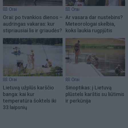
Orai
Orai
Orai: po tvankios dienos –
Ar vasara dar nustebins?
audringas vakaras: kur
Meteorologai skelbia,
stipriausiai lis ir griaudės?
koks laukia rugpjūtis
Orai
Orai
Lietuvą užplūs karščio
Sinoptikas: į Lietuvą
banga: kai kur
plūstels karštis su liūtimis
temperatūra šoktels iki
ir perkūnija
33 laipsnių