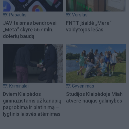
Pasaulis
Verslas
JAV teismas bendrovei
FNTT įšaldė „Mere“
„Meta“ skyrė 567 mln.
valdytojos lėšas
dolerių baudą
Kriminalai
Gyvenimas
Dviem Klaipėdos
Studijos Klaipėdoje Miah
gimnazistams už kanapių
atvėrė naujas galimybes
pagrobimą ir platinimą –
lygtinis laisvės atėmimas