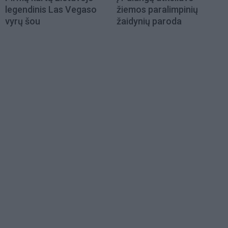
legendinis Las Vegaso
žiemos paralimpinių
vyrų šou
žaidynių paroda
Load
More