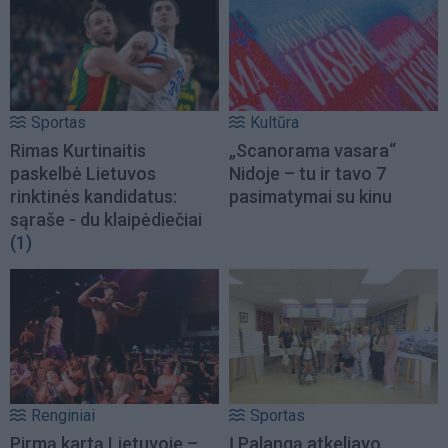
Sportas
Kultūra
Rimas Kurtinaitis
„Scanorama vasara“
paskelbė Lietuvos
Nidoje – tu ir tavo 7
rinktinės kandidatus:
pasimatymai su kinu
sąraše - du klaipėdiečiai
(1)
Renginiai
Sportas
Pirmą kartą Lietuvoje –
Į Palangą atkeliavo