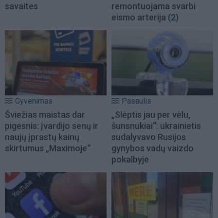
savaites
remontuojama svarbi
eismo arterija
(2)
Gyvenimas
Pasaulis
Šviežias maistas dar
„Slėptis jau per vėlu,
pigesnis: įvardijo senų ir
šunsnukiai“: ukrainietis
naujų įprastų kainų
sudalyvavo Rusijos
skirtumus „Maximoje“
gynybos vadų vaizdo
pokalbyje