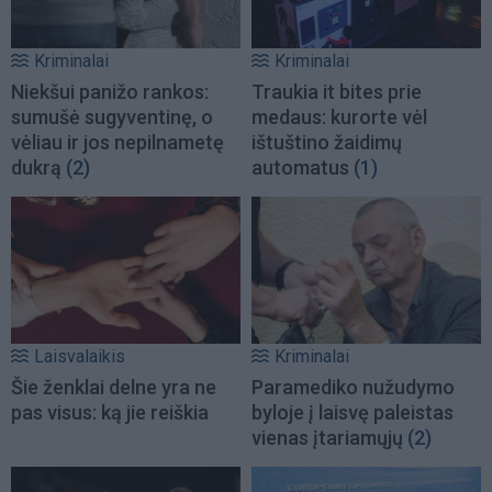
Kriminalai
Kriminalai
Niekšui panižo rankos:
Traukia it bites prie
sumušė sugyventinę, o
medaus: kurorte vėl
vėliau ir jos nepilnametę
ištuštino žaidimų
dukrą
(2)
automatus
(1)
Laisvalaikis
Kriminalai
Šie ženklai delne yra ne
Paramediko nužudymo
pas visus: ką jie reiškia
byloje į laisvę paleistas
vienas įtariamųjų
(2)