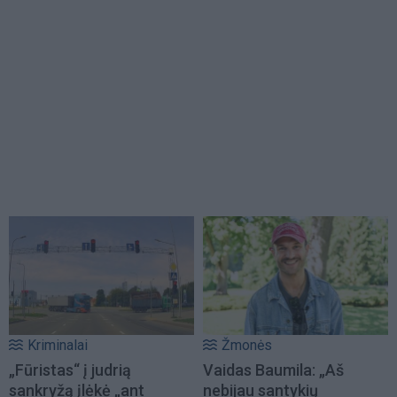
Kriminalai
Žmonės
„Fūristas“ į judrią
Vaidas Baumila: „Aš
sankryžą įlėkė „ant
nebijau santykių