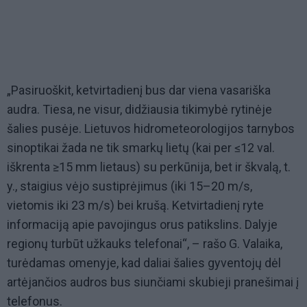
„Pasiruoškit, ketvirtadienį bus dar viena vasariška
audra. Tiesa, ne visur, didžiausia tikimybė rytinėje
šalies pusėje. Lietuvos hidrometeorologijos tarnybos
sinoptikai žada ne tik smarkų lietų (kai per ≤12 val.
iškrenta ≥15 mm lietaus) su perkūnija, bet ir škvalą, t.
y., staigius vėjo sustiprėjimus (iki 15–20 m/s,
vietomis iki 23 m/s) bei krušą. Ketvirtadienį ryte
informaciją apie pavojingus orus patikslins. Dalyje
regionų turbūt užkauks telefonai“, – rašo G. Valaika,
turėdamas omenyje, kad daliai šalies gyventojų dėl
artėjančios audros bus siunčiami skubieji pranešimai į
telefonus.