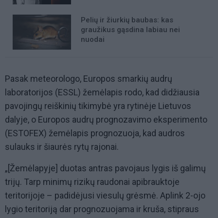
Pelių ir žiurkių baubas: kas
graužikus gąsdina labiau nei
nuodai
Pasak meteorologo, Europos smarkių audrų
laboratorijos (ESSL) žemėlapis rodo, kad didžiausia
pavojingų reiškinių tikimybė yra rytinėje Lietuvos
dalyje, o Europos audrų prognozavimo eksperimento
(ESTOFEX) žemėlapis prognozuoja, kad audros
sulauks ir šiaurės rytų rajonai.
„[Žemėlapyje] duotas antras pavojaus lygis iš galimų
trijų. Tarp minimų rizikų raudonai apibrauktoje
teritorijoje – padidėjusi viesulų grėsmė. Aplink 2-ojo
lygio teritoriją dar prognozuojama ir kruša, stipraus