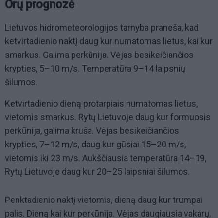
Orų prognozė
Lietuvos hidrometeorologijos tarnyba praneša, kad
ketvirtadienio naktį daug kur numatomas lietus, kai kur
smarkus. Galima perkūnija. Vėjas besikeičiančios
krypties, 5–10 m/s. Temperatūra 9–14 laipsnių
šilumos.
Ketvirtadienio dieną protarpiais numatomas lietus,
vietomis smarkus. Rytų Lietuvoje daug kur formuosis
perkūnija, galima kruša. Vėjas besikeičiančios
krypties, 7–12 m/s, daug kur gūsiai 15–20 m/s,
vietomis iki 23 m/s. Aukščiausia temperatūra 14–19,
Rytų Lietuvoje daug kur 20–25 laipsniai šilumos.
Penktadienio naktį vietomis, dieną daug kur trumpai
palis. Dieną kai kur perkūnija. Vėjas daugiausia vakarų,