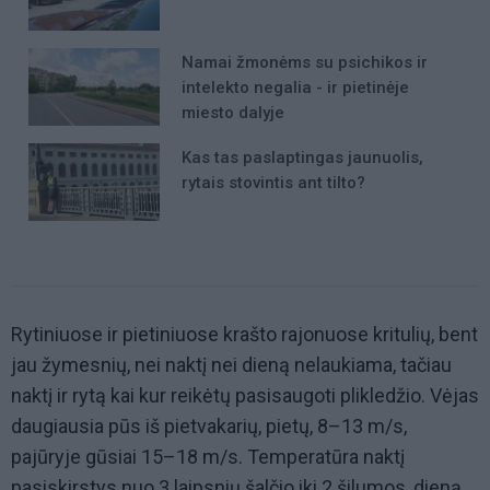
Namai žmonėms su psichikos ir
intelekto negalia - ir pietinėje
miesto dalyje
Kas tas paslaptingas jaunuolis,
rytais stovintis ant tilto?
Rytiniuose ir pietiniuose krašto rajonuose kritulių, bent
jau žymesnių, nei naktį nei dieną nelaukiama, tačiau
naktį ir rytą kai kur reikėtų pasisaugoti plikledžio. Vėjas
daugiausia pūs iš pietvakarių, pietų, 8–13 m/s,
pajūryje gūsiai 15–18 m/s. Temperatūra naktį
pasiskirstys nuo 3 laipsnių šalčio iki 2 šilumos, dieną