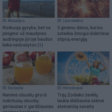
Aktualijos
Laisvalaikis
Rizikuoja gyvybe, bet ne
3 gimimo datos, kurios
pinigine: už maudynes
suteikia žmogui išskirtinai
audringoje jūroje baudos
stiprią energiją
lieka neišrašytos
(1)
Receptai
Horoskopai
Naminė obuolių gira iš
Trijų Zodiako ženklų
nukritusių obuolių:
laukia didžiausia sėkmė
geriausias ir gardžiausias
ateinančią savaitę