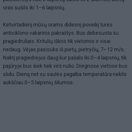
oras sušils iki 1–6 laipsnių.
Ketvirtadienį mūsų orams didesnį poveikį turės
anticiklono vakarinis pakraštys. Bus debesuota su
pragiedruliais. Kritulių iškris tik vietomis ir visai
nedaug. Vėjas pasisuks iš pietų, pietryčių, 7–12 m/s.
Naktį pragiedrėjus daug kur pašals iki 0–4 laipsnių, tik
pajūryje bus šiek tiek virš nulio. Drėgnose vietose bus
slidu. Dieną net su saulės pagalba temperatūra nekils
aukščiau 0–5 laipsnių šilumos.