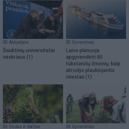
Aktualijos
Gyvenimas
Šauktinių universitetai
Laive planuoja
neskriaus
(1)
apgyvendinti 80
tūkstančių žmonių: kaip
atrodys plaukiojantis
miestas
(1)
Sodas ir daržas
Gyvenimas