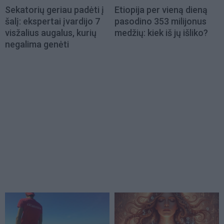
Sekatorių geriau padėti į
Etiopija per vieną dieną
šalį: ekspertai įvardijo 7
pasodino 353 milijonus
visžalius augalus, kurių
medžių: kiek iš jų išliko?
negalima genėti