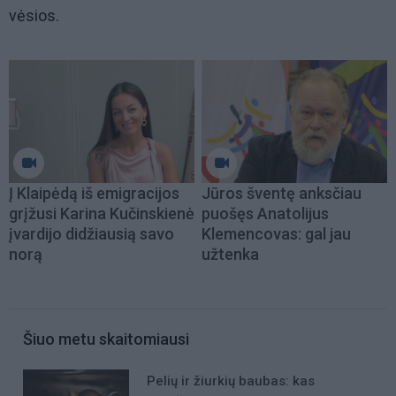
vėsios.
Į Klaipėdą iš emigracijos
Jūros šventę anksčiau
grįžusi Karina Kučinskienė
puošęs Anatolijus
įvardijo didžiausią savo
Klemencovas: gal jau
norą
užtenka
Šiuo metu skaitomiausi
Pelių ir žiurkių baubas: kas