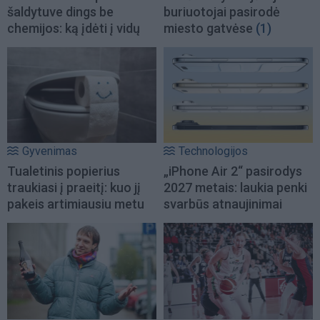
šaldytuve dings be
buriuotojai pasirodė
chemijos: ką įdėti į vidų
miesto gatvėse
(1)
Gyvenimas
Technologijos
Tualetinis popierius
„iPhone Air 2“ pasirodys
traukiasi į praeitį: kuo jį
2027 metais: laukia penki
pakeis artimiausiu metu
svarbūs atnaujinimai