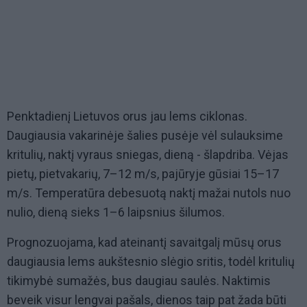
Penktadienį Lietuvos orus jau lems ciklonas.
Daugiausia vakarinėje šalies pusėje vėl sulauksime
kritulių, naktį vyraus sniegas, dieną - šlapdriba. Vėjas
pietų, pietvakarių, 7–12 m/s, pajūryje gūsiai 15–17
m/s. Temperatūra debesuotą naktį mažai nutols nuo
nulio, dieną sieks 1–6 laipsnius šilumos.
Prognozuojama, kad ateinantį savaitgalį mūsų orus
daugiausia lems aukštesnio slėgio sritis, todėl kritulių
tikimybė sumažės, bus daugiau saulės. Naktimis
beveik visur lengvai pašals, dienos taip pat žada būti