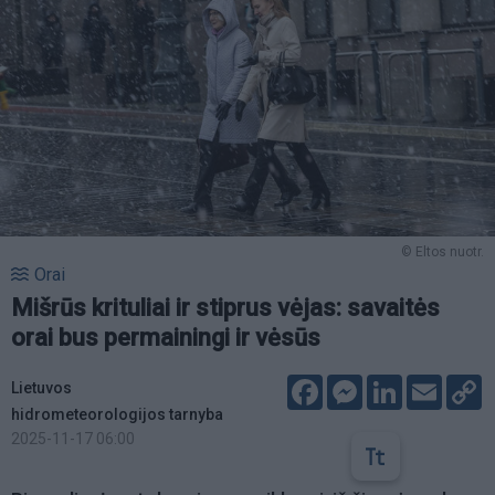
© Eltos nuotr.
Orai
Mišrūs krituliai ir stiprus vėjas: savaitės
orai bus permainingi ir vėsūs
Facebook
Messenger
LinkedIn
Email
C
Lietuvos
L
hidrometeorologijos tarnyba
2025-11-17 06:00