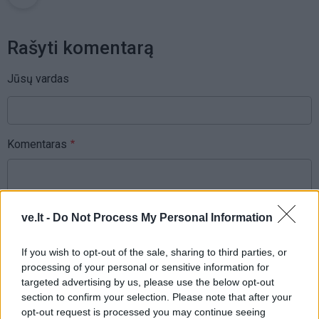
Rašyti komentarą
Jūsų vardas
Komentaras
ve.lt -
Do Not Process My Personal Information
If you wish to opt-out of the sale, sharing to third parties, or
processing of your personal or sensitive information for
targeted advertising by us, please use the below opt-out
This site is protected by
section to confirm your selection. Please note that after your
Sutinku su
taisyklėmis
reCAPTCHA and the Google
opt-out request is processed you may continue seeing