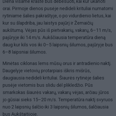
Diena visame krašte bus debesuoti, kai kur ūkanoti
orai. Pirmoje dienos pusėje nedideli krituliai numatomi
rytiniame šalies pakraštyje, o po vidurdienio lietus, kai
kur su šlapdriba, jau laistys pajūrį ir Žemaičių
aukštumą. Vėjas pūs iš pietvakarių, vakarų, 6–11 m/s,
pajūryje iki 14 m/s. Aukščiausia temperatūra dieną
daug kur kils vos iki 0–5 laipsnių šilumos, pajūryje bus
6–8 laipsniai šilumos.
Minėtas ciklonas lems mūsų orus ir antradienio naktį.
Daugelyje vietovių protarpiais iškris mišrūs,
daugiausia nedideli krituliai. Šiaurės rytinėje šalies
pusėje vietomis bus slidu dėl plikledžio. Pūs
smarkokas šiaurės vakarų, vakarų vėjas, arčiau jūros
jo gūsiai sieks 15–20 m/s. Temperatūra naktį svyruos
nuo 2 laipsnių šalčio iki 3 laipsnių šilumos, šalčiausia
bus Aukštaitijoje.