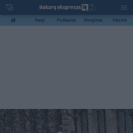
Pereiti
į
pagrindinį
Mobile
Nauji
Podkastai
Renginiai
Vaizdai
turinį
menu
bottom