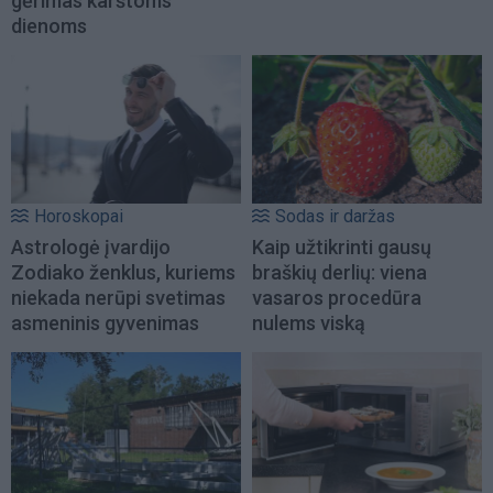
gėrimas karštoms
dienoms
Horoskopai
Sodas ir daržas
Astrologė įvardijo
Kaip užtikrinti gausų
Zodiako ženklus, kuriems
braškių derlių: viena
niekada nerūpi svetimas
vasaros procedūra
asmeninis gyvenimas
nulems viską