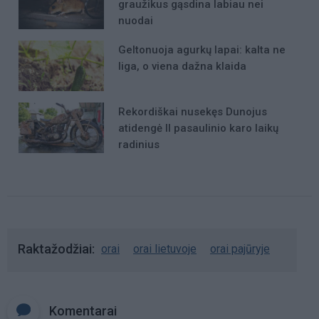
graužikus gąsdina labiau nei
nuodai
Geltonuoja agurkų lapai: kalta ne
liga, o viena dažna klaida
Rekordiškai nusekęs Dunojus
atidengė II pasaulinio karo laikų
radinius
Raktažodžiai
orai
orai lietuvoje
orai pajūryje
Komentarai