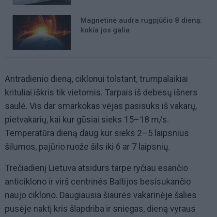
Magnetinė audra rugpjūčio 8 dieną:
kokia jos galia
Antradienio dieną, ciklonui tolstant, trumpalaikiai
krituliai iškris tik vietomis. Tarpais iš debesų išners
saulė. Vis dar smarkokas vėjas pasisuks iš vakarų,
pietvakarių, kai kur gūsiai sieks 15–18 m/s.
Temperatūra dieną daug kur sieks 2–5 laipsnius
šilumos, pajūrio ruože šils iki 6 ar 7 laipsnių.
Trečiadienį Lietuva atsidurs tarpe ryčiau esančio
anticiklono ir virš centrinės Baltijos besisukančio
naujo ciklono. Daugiausia šiaurės vakarinėje šalies
pusėje naktį kris šlapdriba ir sniegas, dieną vyraus