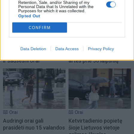
Retention, Sale, and/or Sharing of my
Personal Data that Is Unrelated with the
Purposes for which it was collected.
Opted Out
CONFIRM
Orai
Orai
Sinoptikė: savaitgalį
Orai: po audros – karščio
Data Deletion
Data Access
Privacy Policy
Lietuvoje vyraus gaivesni
banga: termometrai vėl
ir sausesni orai
artės prie 30 laipsnių
Orai
Orai
Audringi orai gali
Ketvirtadienio popietę
prasidėti nuo 15 valandos
šioje Lietuvos vietoje