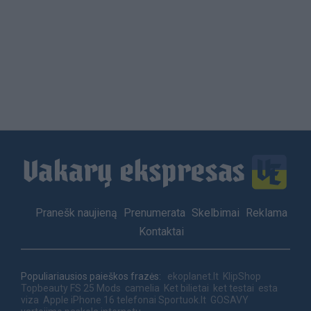
Load
More
Footer
Pranešk naujieną
Prenumerata
Skelbimai
Reklama
menu
Kontaktai
Populiariausios paieškos frazės:
ekoplanet.lt
KlipShop
Topbeauty
FS 25 Mods
camelia
Ket bilietai
ket testai
esta
viza
Apple iPhone 16 telefonai
Sportuok.lt
GOSAVY