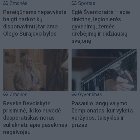
Žmonės
Sportas
Pareigūnams nepavyksta
Eglė Šventoraitė – apie
baigti narkotikų
rinktinę, legionierės
disponavimu įtariamo
gyvenimą, žemės
Olego Šurajevo bylos
drebėjimą ir didžiausią
svajonę
Žmonės
Gyvenimas
Reveka Devolskytė
Pasaulio langų valymo
prisiminė, iki ko nuvedė
čempionatas: kur vyksta
desperatiškas noras
varžybos, taisyklės ir
sulieknėti: apie pasekmes
prizas
negalvojau