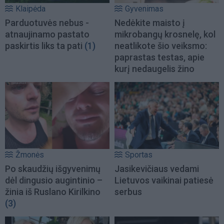
Klaipėda
Gyvenimas
Parduotuvės nebus -
Nedėkite maisto į
atnaujinamo pastato
mikrobangų krosnelę, kol
paskirtis liks ta pati
(1)
neatlikote šio veiksmo:
paprastas testas, apie
kurį nedaugelis žino
Žmonės
Sportas
Po skaudžių išgyvenimų
Jasikevičiaus vedami
dėl dingusio augintinio –
Lietuvos vaikinai patiesė
žinia iš Ruslano Kirilkino
serbus
(3)