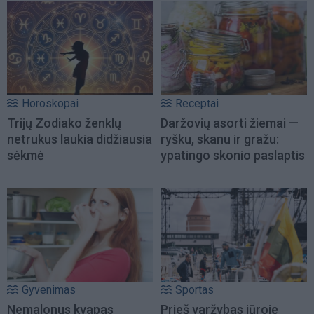
Horoskopai
Receptai
Trijų Zodiako ženklų
Daržovių asorti žiemai —
netrukus laukia didžiausia
ryšku, skanu ir gražu:
sėkmė
ypatingo skonio paslaptis
Gyvenimas
Sportas
Nemalonus kvapas
Prieš varžybas jūroje