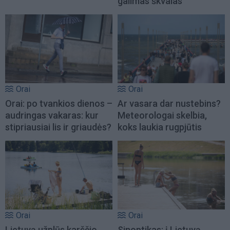
galimas škvalas
Orai
Orai
Orai: po tvankios dienos –
Ar vasara dar nustebins?
audringas vakaras: kur
Meteorologai skelbia,
stipriausiai lis ir griaudės?
koks laukia rugpjūtis
Orai
Orai
Lietuvą užplūs karščio
Sinoptikas: į Lietuvą