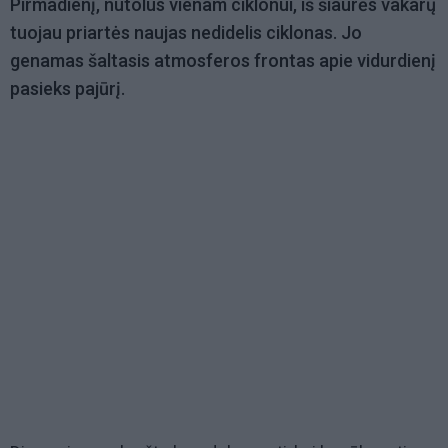
Pirmadienį, nutolus vienam ciklonui, iš šiaurės vakarų
tuojau priartės naujas nedidelis ciklonas. Jo
genamas šaltasis atmosferos frontas apie vidurdienį
pasieks pajūrį.