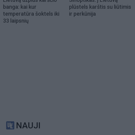
banga: kai kur
plūstels karštis su liūtimis
temperatūra šoktels iki
ir perkūnija
33 laipsnių
NAUJI