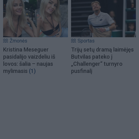
Žmonės
Sportas
Kristina Meseguer
Trijų setų dramą laimėjęs
pasidalijo vaizdeliu iš
Butvilas pateko į
lovos: šalia – naujas
„Challenger“ turnyro
mylimasis
(1)
pusfinalį