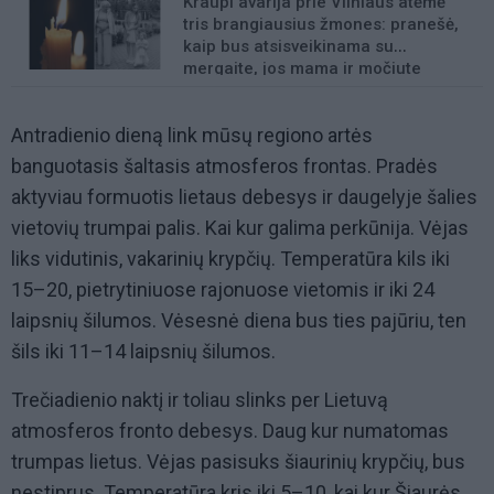
Kraupi avarija prie Vilniaus atėmė
tris brangiausius žmones: pranešė,
kaip bus atsisveikinama su
mergaite, jos mama ir močiute
Antradienio dieną link mūsų regiono artės
banguotasis šaltasis atmosferos frontas. Pradės
aktyviau formuotis lietaus debesys ir daugelyje šalies
vietovių trumpai palis. Kai kur galima perkūnija. Vėjas
liks vidutinis, vakarinių krypčių. Temperatūra kils iki
15–20, pietrytiniuose rajonuose vietomis ir iki 24
laipsnių šilumos. Vėsesnė diena bus ties pajūriu, ten
šils iki 11–14 laipsnių šilumos.
Trečiadienio naktį ir toliau slinks per Lietuvą
atmosferos fronto debesys. Daug kur numatomas
trumpas lietus. Vėjas pasisuks šiaurinių krypčių, bus
nestiprus. Temperatūra kris iki 5–10, kai kur Šiaurės