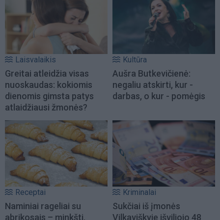
Laisvalaikis
Kultūra
Greitai atleidžia visas
Aušra Butkevičienė:
nuoskaudas: kokiomis
negaliu atskirti, kur -
dienomis gimsta patys
darbas, o kur - pomėgis
atlaidžiausi žmonės?
Receptai
Kriminalai
Naminiai rageliai su
Sukčiai iš įmonės
abrikosais – minkšti,
Vilkaviškyje išviliojo 48