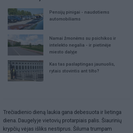
Pensijų pinigai - naudotiems
automobiliams
Namai žmonėms su psichikos ir
intelekto negalia - ir pietinėje
miesto dalyje
Kas tas paslaptingas jaunuolis,
rytais stovintis ant tilto?
Trečiadienio dieną laukia gana debesuota ir lietinga
diena. Daugelyje vietovių protarpiais palis. Šiaurinių
krypčių vėjas išliks nestiprus. Šiluma trumpam