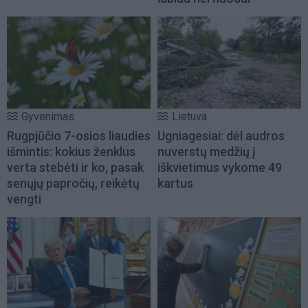
Gyvenimas
Lietuva
Rugpjūčio 7-osios liaudies
Ugniagesiai: dėl audros
išmintis: kokius ženklus
nuverstų medžių į
verta stebėti ir ko, pasak
iškvietimus vykome 49
senųjų papročių, reikėtų
kartus
vengti