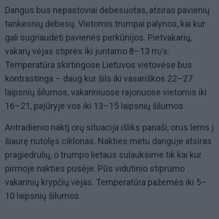
Dangus bus nepastoviai debesuotas, atsiras pavienių
tankesnių debesų. Vietomis trumpai palynos, kai kur
gali sugriaudėti pavienės perkūnijos. Pietvakarių,
vakarų vėjas stiprės iki juntamo 8–13 m/s.
Temperatūra skirtingose Lietuvos vietovėse bus
kontrastinga – daug kur šils iki vasariškos 22–27
laipsnių šilumos, vakariniuose rajonuose vietomis iki
16–21, pajūryje vos iki 13–15 laipsnių šilumos.
Antradienio naktį orų situacija išliks panaši, orus lems į
šiaurę nutolęs ciklonas. Nakties metu danguje atsiras
pragiedrulių, o trumpo lietaus sulauksime tik kai kur
pirmoje nakties pusėje. Pūs vidutinio stiprumo
vakarinių krypčių vėjas. Temperatūra pažemės iki 5–
10 laipsnių šilumos.