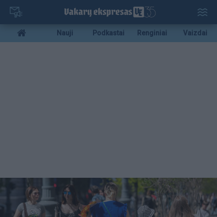
Pereiti
į
pagrindinį
Mobile
Nauji
Podkastai
Renginiai
Vaizdai
turinį
menu
bottom