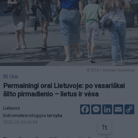
© ELTA / Orestas Gurevičius
Orai
Permainingi orai Lietuvoje: po vasariškai
šilto pirmadienio – lietus ir vėsa
Facebook
Messenger
LinkedIn
Email
C
Lietuvos
L
hidrometeorologijos tarnyba
2026-05-04 06:04