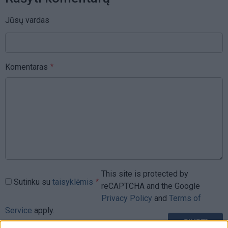
Jūsų vardas
Komentaras
This site is protected by
Sutinku su
taisyklėmis
reCAPTCHA and the Google
Privacy Policy
and
Terms of
Service
apply.