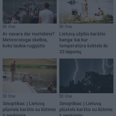
Orai
Orai
Ar vasara dar nustebins?
Lietuvą užplūs karščio
Meteorologai skelbia,
banga: kai kur
koks laukia rugpjūtis
temperatūra šoktels iki
33 laipsnių
Orai
Orai
Sinoptikas: į Lietuvą
Sinoptikas: į Lietuvą
plūstels karštis su liūtimis
plūstels karštis su liūtimis
ir perkūnija
ir perkūnija