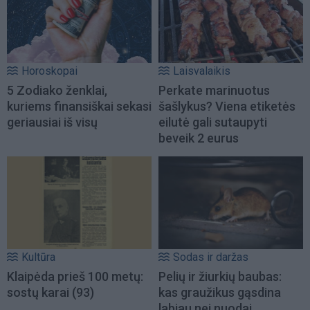
Horoskopai
Laisvalaikis
5 Zodiako ženklai,
Perkate marinuotus
kuriems finansiškai sekasi
šašlykus? Viena etiketės
geriausiai iš visų
eilutė gali sutaupyti
beveik 2 eurus
Kultūra
Sodas ir daržas
Klaipėda prieš 100 metų:
Pelių ir žiurkių baubas:
sostų karai (93)
kas graužikus gąsdina
labiau nei nuodai