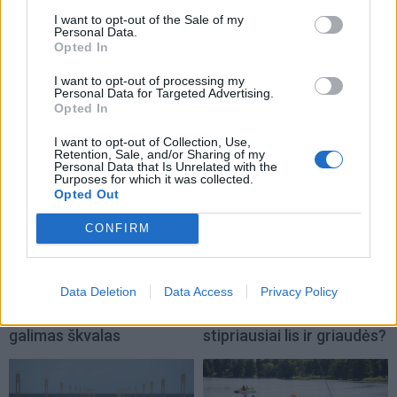
I want to opt-out of the Sale of my
Personal Data.
Opted In
Orai
Orai
Orai: po audros – karščio
Audringi orai gali
I want to opt-out of processing my
Personal Data for Targeted Advertising.
banga: termometrai vėl
prasidėti nuo 15 valandos
Opted In
artės prie 30 laipsnių
I want to opt-out of Collection, Use,
Retention, Sale, and/or Sharing of my
Personal Data that Is Unrelated with the
Purposes for which it was collected.
Opted Out
CONFIRM
Orai
Orai
Data Deletion
Data Access
Privacy Policy
Ketvirtadienio popietę
Orai: po tvankios dienos –
šioje Lietuvos vietoje
audringas vakaras: kur
galimas škvalas
stipriausiai lis ir griaudės?