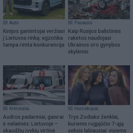
Auto
Pasaulis
Kinijos gamintojai veržiasi
Kaip Rusijos balistinės
į Lietuvos rinką: egzotika
raketos naudojasi
tampa rimta konkurencija
Ukrainos oro gynybos
skylėmis
Kriminalai
Horoskopai
Audros padariniai, gaisrai
Trys Zodiako ženklai,
ir nelaimės: Lietuvoje –
kuriems rugpjūčio 7-ąją
skaudžių įvykių virtinė
seksis labiausiai: visiems