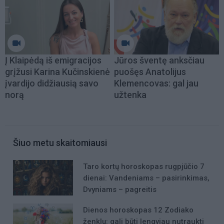
Į Klaipėdą iš emigracijos
Jūros šventę anksčiau
grįžusi Karina Kučinskienė
puošęs Anatolijus
įvardijo didžiausią savo
Klemencovas: gal jau
norą
užtenka
Šiuo metu skaitomiausi
Taro kortų horoskopas rugpjūčio 7
dienai: Vandeniams – pasirinkimas,
Dvyniams – pagreitis
Dienos horoskopas 12 Zodiako
ženklų: gali būti lengviau nutraukti