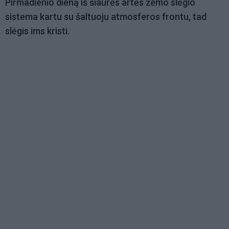
Pirmadienio dieną iš šiaurės artės žemo slėgio
sistema kartu su šaltuoju atmosferos frontu, tad
slėgis ims kristi.