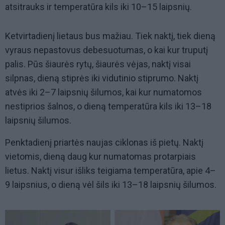
atsitrauks ir temperatūra kils iki 10–15 laipsnių.
Ketvirtadienį lietaus bus mažiau. Tiek naktį, tiek dieną
vyraus nepastovus debesuotumas, o kai kur truputį
palis. Pūs šiaurės rytų, šiaurės vėjas, naktį visai
silpnas, dieną stiprės iki vidutinio stiprumo. Naktį
atvės iki 2–7 laipsnių šilumos, kai kur numatomos
nestiprios šalnos, o dieną temperatūra kils iki 13–18
laipsnių šilumos.
Penktadienį priartės naujas ciklonas iš pietų. Naktį
vietomis, dieną daug kur numatomas protarpiais
lietus. Naktį visur išliks teigiama temperatūra, apie 4–
9 laipsnius, o dieną vėl šils iki 13–18 laipsnių šilumos.