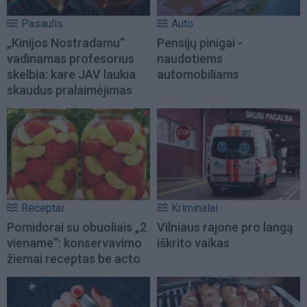
Pasaulis
Auto
„Kinijos Nostradamu“
Pensijų pinigai -
vadinamas profesorius
naudotiems
skelbia: kare JAV laukia
automobiliams
skaudus pralaimėjimas
Receptai
Kriminalai
Pomidorai su obuoliais „2
Vilniaus rajone pro langą
viename“: konservavimo
iškrito vaikas
žiemai receptas be acto