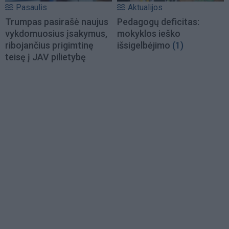
Pasaulis
Aktualijos
Trumpas pasirašė naujus
Pedagogų deficitas:
vykdomuosius įsakymus,
mokyklos ieško
ribojančius prigimtinę
išsigelbėjimo
(1)
teisę į JAV pilietybę
Load
More