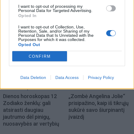
I want to opt-out of processing my
Personal Data for Targeted Advertising.
Opted In
I want to opt-out of Collection, Use,
Retention, Sale, and/or Sharing of my
NAUJI
Personal Data that Is Unrelated with the
Purposes for which it was collected.
Opted Out
CONFIRM
Data Deletion
Data Access
Privacy Policy
Horoskopai
Žmonės
Dienos horoskopas 12
„Zombė Angelina Jolie“
Zodiako ženklų: gali
prisipažino, kaip iš tikrųjų
atsirasti daugiau
sukūrė savo šiurpinantį
jautrumo dėl pinigų,
įvaizdį
nuosavybės ar vertybių