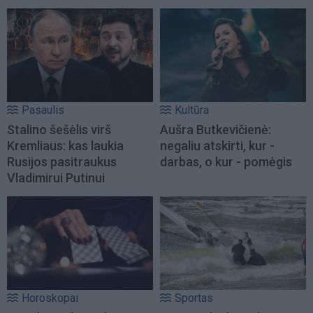
Pasaulis
Kultūra
Stalino šešėlis virš
Aušra Butkevičienė:
Kremliaus: kas laukia
negaliu atskirti, kur -
Rusijos pasitraukus
darbas, o kur - pomėgis
Vladimirui Putinui
Horoskopai
Sportas