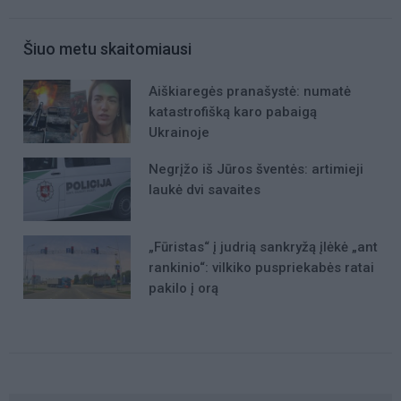
Šiuo metu skaitomiausi
Aiškiaregės pranašystė: numatė
katastrofišką karo pabaigą
Ukrainoje
Negrįžo iš Jūros šventės: artimieji
laukė dvi savaites
„Fūristas“ į judrią sankryžą įlėkė „ant
rankinio“: vilkiko puspriekabės ratai
pakilo į orą