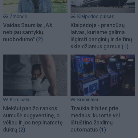
Žmonės
Klaipėdos pulsas
Vaidas Baumila: „Aš
Klaipėdoje - prancūzų
nebijau santykių
laivas, kuriame galima
nuobodumo"
(2)
išgirsti banginių ir delfinų
skleidžiamus garsus
(1)
Kriminalai
Kriminalai
Niekšui panižo rankos:
Traukia it bites prie
sumušė sugyventinę, o
medaus: kurorte vėl
vėliau ir jos nepilnametę
ištuštino žaidimų
dukrą
(2)
automatus
(1)