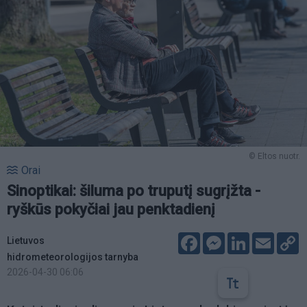
© Eltos nuotr.
Orai
Sinoptikai: šiluma po truputį sugrįžta -
ryškūs pokyčiai jau penktadienį
Facebook
Messenger
LinkedIn
Email
C
Lietuvos
L
hidrometeorologijos tarnyba
2026-04-30 06:06