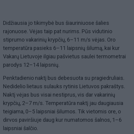
Didžiausia jo tikimybė bus šiauriniuose šalies
rajonuose. Vėjas taip pat nurims. Pūs vidutinio
stiprumo vakarinių krypčių, 6–11 m/s vėjas. Oro
temperatūra pasieks 6–11 laipsnių šilumą, kai kur
Vakarų Lietuvoje ilgiau pašvietus saulei termometrai
parodys 12–14 laipsnių.
Penktadienio naktį bus debesuota su pragiedruliais.
Nedidelio lietaus sulauks rytinis Lietuvos pakraštys.
Naktį vėjas bus visai nestiprus, vis dar vakarinių
krypčių, 2–7 m/s. Temperatūra naktį jau daugiausia
teigiama, 0–5 laipsniai šilumos. Tik vietomis ore, o
dirvos paviršiuje daug kur numatomos šalnos, 1–6
laipsniai šalčio.