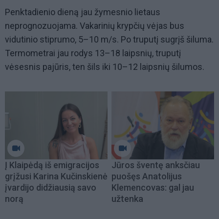
Penktadienio dieną jau žymesnio lietaus
neprognozuojama. Vakarinių krypčių vėjas bus
vidutinio stiprumo, 5–10 m/s. Po truputį sugrįš šiluma.
Termometrai jau rodys 13–18 laipsnių, truputį
vėsesnis pajūris, ten šils iki 10–12 laipsnių šilumos.
Į Klaipėdą iš emigracijos
Jūros šventę anksčiau
grįžusi Karina Kučinskienė
puošęs Anatolijus
įvardijo didžiausią savo
Klemencovas: gal jau
norą
užtenka