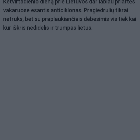
Ketvirtadienio dieną prie Lietuvos dar labiau priartės
vakaruose esantis anticiklonas. Pragiedrulių tikrai
netruks, bet su praplaukiančiais debesimis vis tiek kai
kur iškris nedidelis ir trumpas lietus.