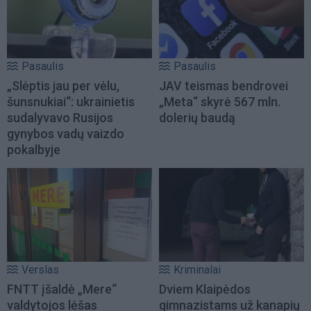
Pasaulis
Pasaulis
„Slėptis jau per vėlu,
JAV teismas bendrovei
šunsnukiai“: ukrainietis
„Meta“ skyrė 567 mln.
sudalyvavo Rusijos
dolerių baudą
gynybos vadų vaizdo
pokalbyje
Verslas
Kriminalai
FNTT įšaldė „Mere“
Dviem Klaipėdos
valdytojos lėšas
gimnazistams už kanapių