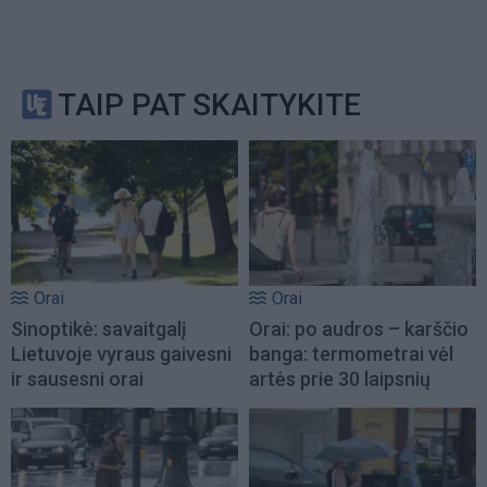
TAIP PAT SKAITYKITE
Orai
Orai
Sinoptikė: savaitgalį
Orai: po audros – karščio
Lietuvoje vyraus gaivesni
banga: termometrai vėl
ir sausesni orai
artės prie 30 laipsnių