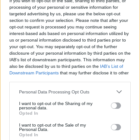
If you wish to opt-out of the sale, sharing to third parties, or
processing of your personal or sensitive information for
targeted advertising by us, please use the below opt-out
section to confirm your selection. Please note that after your
opt-out request is processed you may continue seeing
interest-based ads based on personal information utilized by
Orai
Orai
us or personal information disclosed to third parties prior to
Lietuvą užplūs karščio
Sinoptikas: į Lietuvą
your opt-out. You may separately opt-out of the further
banga: kai kur
plūstels karštis su liūtimis
disclosure of your personal information by third parties on the
temperatūra šoktels iki
ir perkūnija
IAB’s list of downstream participants. This information may
also be disclosed by us to third parties on the
IAB’s List of
33 laipsnių
Downstream Participants
that may further disclose it to other
third parties.
Personal Data Processing Opt Outs
I want to opt-out of the Sharing of my
personal data.
Opted In
I want to opt-out of the Sale of my
Personal Data.
Opted In