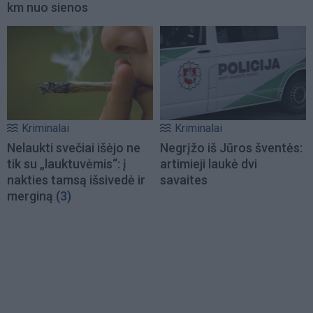
km nuo sienos
Kriminalai
Kriminalai
Nelaukti svečiai išėjo ne
Negrįžo iš Jūros šventės:
tik su „lauktuvėmis“: į
artimieji laukė dvi
nakties tamsą išsivedė ir
savaites
merginą
(3)