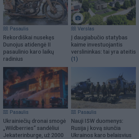
Pasaulis
Verslas
Rekordiškai nusekęs
Į daugiabučio statybas
Dunojus atidengė II
kaime investuojantis
pasaulinio karo laikų
verslininkas: tai yra ateitis
radinius
(1)
Pasaulis
Pasaulis
Ukrainiečių dronai smogė
Nauji ISW duomenys:
„Wildberries“ sandėliui
Rusija į kovą siunčia
Jekaterinburge, už 2000
Ukrainos karo belaisvius