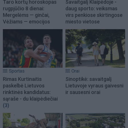
Taro kortų horoskopas
Savaitgalį Klaipėdoje -
rugpjūčio 8 dienai:
daug sporto: veiksmas
Mergelėms — ginčai,
virs penkiose skirtingose
Vėžiams — emocijos
miesto vietose
Sportas
Orai
Rimas Kurtinaitis
Sinoptikė: savaitgalį
paskelbė Lietuvos
Lietuvoje vyraus gaivesni
rinktinės kandidatus:
ir sausesni orai
sąraše - du klaipėdiečiai
(3)