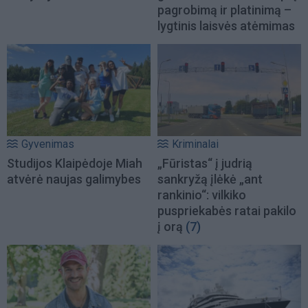
pagrobimą ir platinimą –
lygtinis laisvės atėmimas
Gyvenimas
Kriminalai
Studijos Klaipėdoje Miah
„Fūristas“ į judrią
atvėrė naujas galimybes
sankryžą įlėkė „ant
rankinio“: vilkiko
puspriekabės ratai pakilo
į orą
(7)