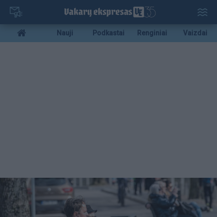
Pereiti
į
pagrindinį
Mobile
Nauji
Podkastai
Renginiai
Vaizdai
turinį
menu
bottom