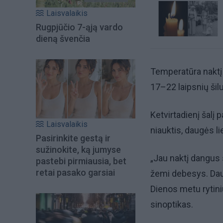
Laisvalaikis
Rugpjūčio 7-ąją vardo
dieną švenčia
Temperatūra naktį 
17–22 laipsnių ši
Ketvirtadienį šalį
Laisvalaikis
niauktis, daugės l
Pasirinkite gestą ir
sužinokite, ką jumyse
„Jau naktį dangus 
pastebi pirmiausia, bet
retai pasako garsiai
žemi debesys. Dau
Dienos metu rytiniu
sinoptikas.