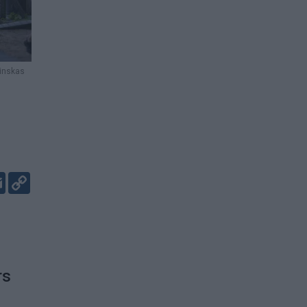
linskas
er
kedIn
Email
Copy
Link
rs