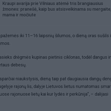
Kraupi avarija prie Vilniaus atėmė tris brangiausius
žmones: pranešė, kaip bus atsisveikinama su mergaite,
mama ir močiute
pažemės iki 11–16 laipsnių šilumos, o dieną oras sušils i
lumos.
 pasieks drėgmės kupinas pietinis ciklonas, todėl dangus 
ietaus debesų.
sparčiai niaukstysis, dieną taip pat daugiausia dangų den
gelyje rajonų lis, dalyje Lietuvos lietus numatomas smar
ose rajonuose lietų kai kur lydės ir perkūnija“, – dalijasi