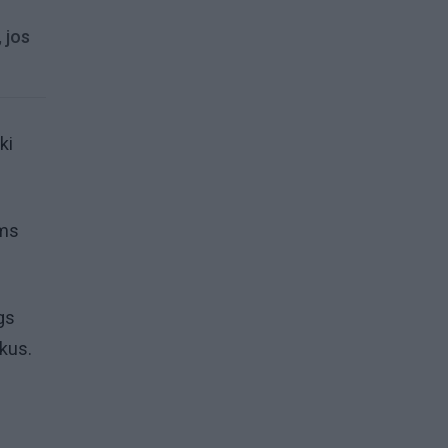
 jos
ki
ims
gs
kus.