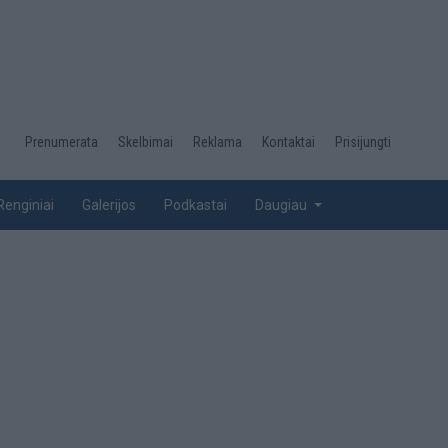
Desktop
Prenumerata
Skelbimai
Reklama
Kontaktai
Prisijungti
menu
top
Renginiai
Galerijos
Podkastai
Daugiau