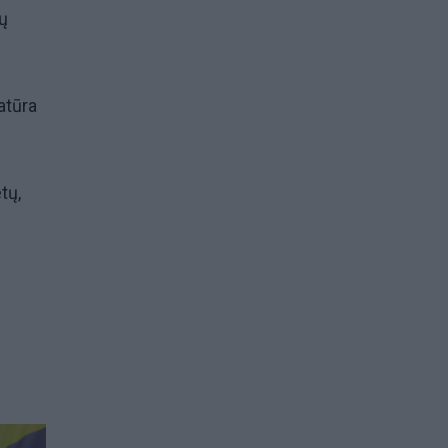
ų
atūra
tų,