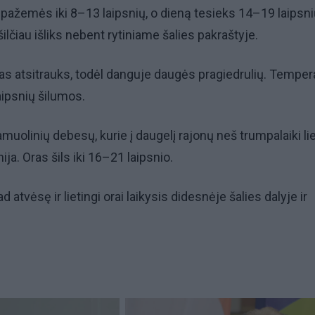
pažemės iki 8–13 laipsnių, o dieną tesieks 14–19 laipsni
šilčiau išliks nebent rytiniame šalies pakraštyje.
as atsitrauks, todėl danguje daugės pragiedrulių. Temper
aipsnių šilumos.
uolinių debesų, kurie į daugelį rajonų neš trumpalaiki lie
ja. Oras šils iki 16–21 laipsnio.
atvėsę ir lietingi orai laikysis didesnėje šalies dalyje ir