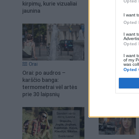
Opted 
kirpimų, kurie vizualiai
jaunina
I want t
Opted 
I want 
Advertis
Opted 
I want t
of my P
Orai
was col
Opted 
Orai: po audros –
karščio banga:
termometrai vėl artės
prie 30 laipsnių
Šiuo metu skait