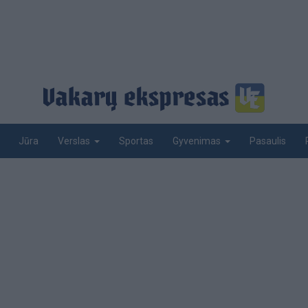
Jūra
Sportas
Pasaulis
Verslas
Gyvenimas