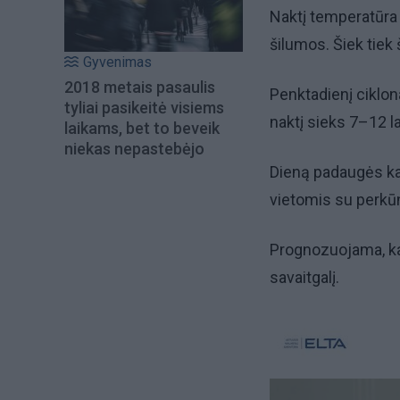
Naktį temperatūra 
šilumos. Šiek tiek 
Gyvenimas
2018 metais pasaulis
Penktadienį ciklon
tyliai pasikeitė visiems
naktį sieks 7–12 l
laikams, bet to beveik
niekas nepastebėjo
Dieną padaugės kam
vietomis su perkūni
Prognozuojama, kad 
savaitgalį.