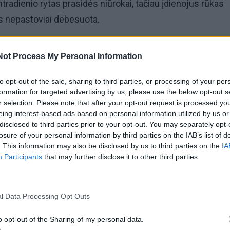
tradienio rytas prasidės niūrokai, tačiau įdienojus rūkas
us nepastoviai debesuota.
is bus sausa, o vėlyvą popietę vakariniuose šalies rajon
Not Process My Personal Information
umpalaikis lietus
to opt-out of the sale, sharing to third parties, or processing of your per
per šalį praslinks šaltasis atmosferos frontas, todėl ir vėl
formation for targeted advertising by us, please use the below opt-out s
r selection. Please note that after your opt-out request is processed y
palaikių kritulių.
eing interest-based ads based on personal information utilized by us or
disclosed to third parties prior to your opt-out. You may separately opt-
losure of your personal information by third parties on the IAB’s list of
gelyje šalies rajonų. Vėjas bus labiau juntamas, bet vis d
. This information may also be disclosed by us to third parties on the
IA
 Starkus.
Participants
that may further disclose it to other third parties.
 minėtasis atmosferos frontas greitai trauksis, tad šiek ti
l Data Processing Opt Outs
adžioje rytiniuose šalies rajonuose. Vėliau pragiedrulių šal
ų krypčių vėjas bus vidutinio stiprumo.
o opt-out of the Sharing of my personal data.