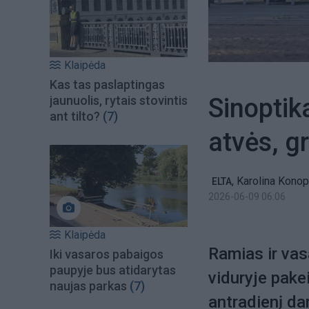
Klaipėda
Kas tas paslaptingas
Sinoptika
jaunuolis, rytais stovintis
ant tilto?
(7)
atvės, g
,
Karolina Kono
ELTA
2026-06-09 06:06
Klaipėda
Ramias ir vas
Iki vasaros pabaigos
paupyje bus atidarytas
viduryje pake
naujas parkas
(7)
antradienį dar