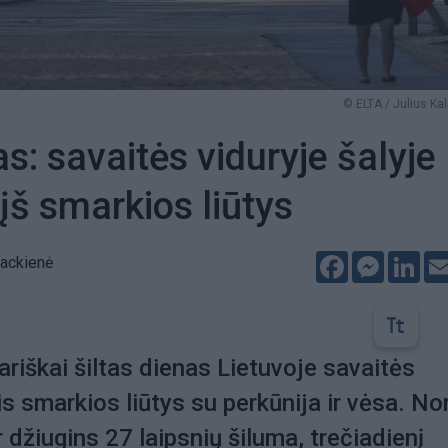
© ELTA / Julius Ka
s: savaitės viduryje šalyje
rįš smarkios liūtys
Facebook
Messeng
Lin
packienė
ariškai šiltas dienas Lietuvoje savaitės
is smarkios liūtys su perkūnija ir vėsa. No
 džiugins 27 laipsnių šiluma, trečiadienį