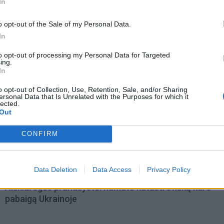
In
o opt-out of the Sale of my Personal Data.
In
to opt-out of processing my Personal Data for Targeted
ing.
In
o opt-out of Collection, Use, Retention, Sale, and/or Sharing
ersonal Data that Is Unrelated with the Purposes for which it
lected.
Out
CONFIRM
omiausi
Data Deletion
Data Access
Privacy Policy
Aiškiaregės pranašystė: numatė katastrofišką karo
pabaigą Ukrainoje