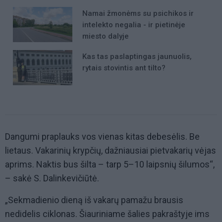
Namai žmonėms su psichikos ir
intelekto negalia - ir pietinėje
miesto dalyje
Kas tas paslaptingas jaunuolis,
rytais stovintis ant tilto?
Dangumi praplauks vos vienas kitas debesėlis. Be
lietaus. Vakarinių krypčių, dažniausiai pietvakarių vėjas
aprims. Naktis bus šilta – tarp 5–10 laipsnių šilumos“,
– sakė S. Dalinkevičiūtė.
„Sekmadienio dieną iš vakarų pamažu brausis
nedidelis ciklonas. Šiauriniame šalies pakraštyje ims