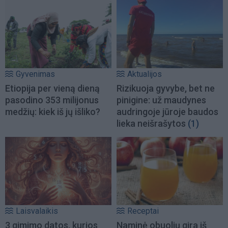
Gyvenimas
Aktualijos
Etiopija per vieną dieną
Rizikuoja gyvybe, bet ne
pasodino 353 milijonus
pinigine: už maudynes
medžių: kiek iš jų išliko?
audringoje jūroje baudos
lieka neišrašytos
(1)
Laisvalaikis
Receptai
3 gimimo datos, kurios
Naminė obuolių gira iš