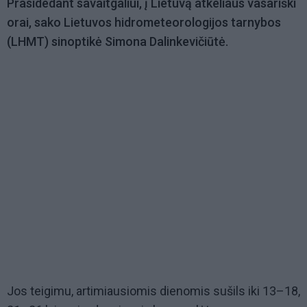
Prasidedant savaitgaliui, į Lietuvą atkeliaus vasariški
orai, sako Lietuvos hidrometeorologijos tarnybos
(LHMT) sinoptikė Simona Dalinkevičiūtė.
Jos teigimu, artimiausiomis dienomis sušils iki 13–18,