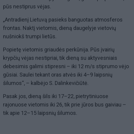
pūs nestiprus vėjas.
„Antradienį Lietuvą pasieks banguotas atmosferos
frontas. Naktį vietomis, dieną daugelyje vietovių
nušniokš trumpi lietūs.
Popietę vietomis griaudės perkūnija. Pūs įvairių
krypčių vėjas nestipriai, tik dieną su aktyvesniais
debesimis galimi stipresni – iki 12 m/s stiprumo vėjo
gūsiai. Saulei tekant oras atvės iki 4–9 laipsnių
šilumos“, – kalbėjo S. Dalinkevičiūtė.
Pasak jos, dieną šils iki 17–22, pietrytiniuose
rajonuose vietomis iki 26, tik prie jūros bus gaiviau –
tik apie 12–15 laipsnių šilumos.