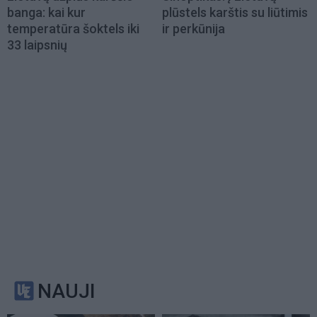
banga: kai kur
plūstels karštis su liūtimis
temperatūra šoktels iki
ir perkūnija
33 laipsnių
NAUJI