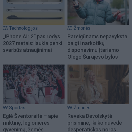
Technologijos
Žmonės
„iPhone Air 2“ pasirodys
Pareigūnams nepavyksta
2027 metais: laukia penki
baigti narkotikų
svarbūs atnaujinimai
disponavimu įtariamo
Olego Šurajevo bylos
Sportas
Žmonės
Eglė Šventoraitė – apie
Reveka Devolskytė
rinktinę, legionierės
prisiminė, iki ko nuvedė
gyvenimą, žemės
desperatiškas noras