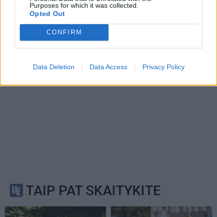
Privacy Policy
and
Terms of
Purposes for which it was collected.
Opted Out
Service
apply.
CONFIRM
Data Deletion
Data Access
Privacy Policy
TAIP PAT SKAITYKITE