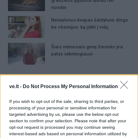
graužikus gąsdina labiau nei
nuodai
Nemalonus kvapas šaldytuve dings
be chemijos: ką įdėti į vidų
Šiais mėnesiais gimę žmonės yra
patys sėkmingiausi
ve.lt -
Do Not Process My Personal Information
If you wish to opt-out of the sale, sharing to third parties, or
Raktažodžiai
vasara
orai
processing of your personal or sensitive information for
targeted advertising by us, please use the below opt-out
section to confirm your selection. Please note that after your
opt-out request is processed you may continue seeing
Komentarai
interest-based ads based on personal information utilized by