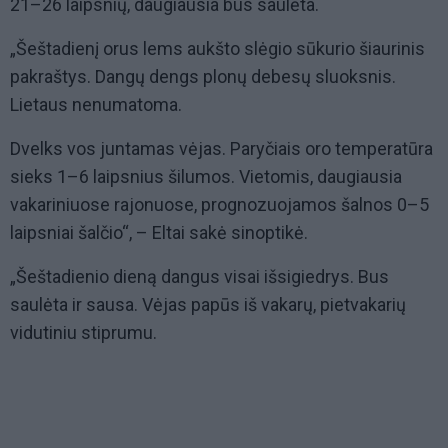
21–26 laipsnių, daugiausia bus saulėta.
„Šeštadienį orus lems aukšto slėgio sūkurio šiaurinis
pakraštys. Dangų dengs plonų debesų sluoksnis.
Lietaus nenumatoma.
Dvelks vos juntamas vėjas. Paryčiais oro temperatūra
sieks 1–6 laipsnius šilumos. Vietomis, daugiausia
vakariniuose rajonuose, prognozuojamos šalnos 0–5
laipsniai šalčio“, – Eltai sakė sinoptikė.
„Šeštadienio dieną dangus visai išsigiedrys. Bus
saulėta ir sausa. Vėjas papūs iš vakarų, pietvakarių
vidutiniu stiprumu.