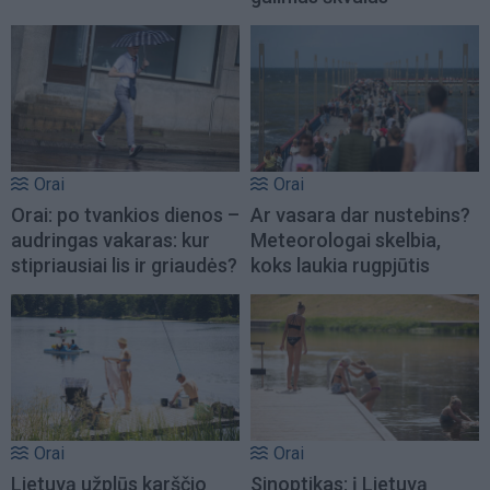
Orai
Orai
Orai: po tvankios dienos –
Ar vasara dar nustebins?
audringas vakaras: kur
Meteorologai skelbia,
stipriausiai lis ir griaudės?
koks laukia rugpjūtis
Orai
Orai
Lietuvą užplūs karščio
Sinoptikas: į Lietuvą