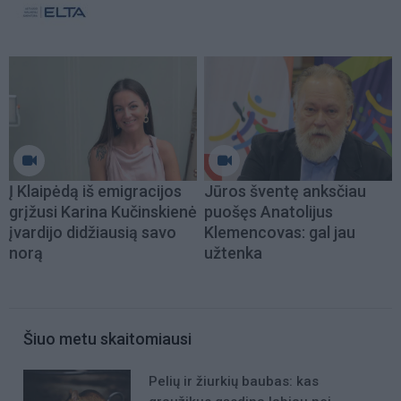
Į Klaipėdą iš emigracijos
Jūros šventę anksčiau
grįžusi Karina Kučinskienė
puošęs Anatolijus
įvardijo didžiausią savo
Klemencovas: gal jau
norą
užtenka
Šiuo metu skaitomiausi
Pelių ir žiurkių baubas: kas