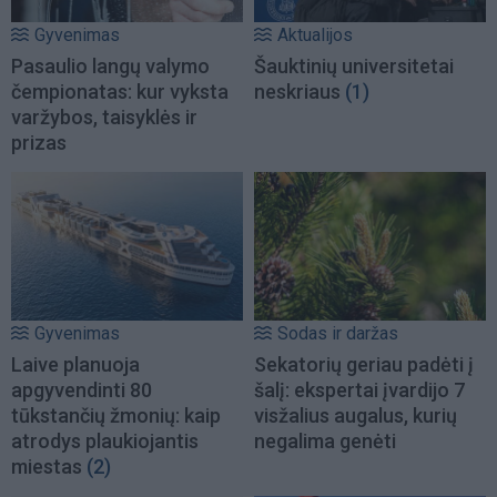
Gyvenimas
Aktualijos
Pasaulio langų valymo
Šauktinių universitetai
čempionatas: kur vyksta
neskriaus
(1)
varžybos, taisyklės ir
prizas
Gyvenimas
Sodas ir daržas
Laive planuoja
Sekatorių geriau padėti į
apgyvendinti 80
šalį: ekspertai įvardijo 7
tūkstančių žmonių: kaip
visžalius augalus, kurių
atrodys plaukiojantis
negalima genėti
miestas
(2)