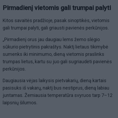
Pirmadienį vietomis gali trumpai palyti
Kitos savaitės pradžioje, pasak sinoptikės, vietomis
gali trumpai palyti, gali griausti pavienės perkūnijos.
„Pirmadienį orus jau daugiau lems žemo slėgio
sūkurio pietrytinis pakraštys. Naktį lietaus tikimybė
sumenks iki minimumo, dieną vietomis praslinks
trumpas lietus, kartu su juo gali sugriaudėti pavienės
perkūnijos.
Daugiausia vėjas laikysis pietvakarių, dieną kartais
pasisuks iš vakarų, naktį bus nestiprus, dieną labiau
juntamas. Žemiausia temperatūra svyruos tarp 7–12
laipsnių šilumos.