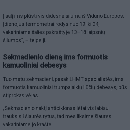
Į šalį ims plūsti vis didesnė šiluma iš Vidurio Europos.
Įdienojus termometrai rodys nuo 19 iki 24,
vakariniame šalies pakraštyje 13–18 laipsnių
šilumos“, – teigė ji.
Sekmadienio dieną ims formuotis
kamuoliniai debesys
Tuo metu sekmadienį, pasak LHMT specialistės, ims
formuotis kamuoliniai trumpalaikių liūčių debesys, pūs
stiprokas vėjas.
„Sekmadienio naktį anticiklonas lėtai vis labiau
trauksis į šiaurės rytus, tad mes liksime šiaurės
vakariniame jo krašte.