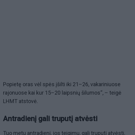
Popietę oras vėl spės įšilti iki 21–26, vakariniuose
rajonuose kai kur 15–20 laipsnių šilumos“, – teigė
LHMT atstovė.
Antradienį gali truputį atvėsti
Tuo metu antradienį, jos teigimu, gali truputį atvėsti,