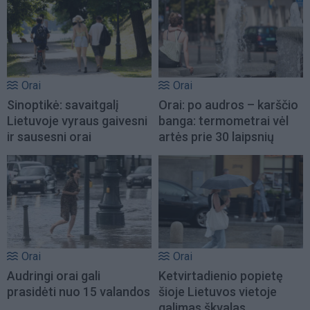
Orai
Orai
Sinoptikė: savaitgalį
Orai: po audros – karščio
Lietuvoje vyraus gaivesni
banga: termometrai vėl
ir sausesni orai
artės prie 30 laipsnių
Orai
Orai
Audringi orai gali
Ketvirtadienio popietę
prasidėti nuo 15 valandos
šioje Lietuvos vietoje
galimas škvalas