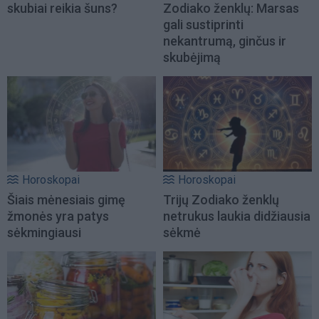
skubiai reikia šuns?
Zodiako ženklų: Marsas
gali sustiprinti
nekantrumą, ginčus ir
skubėjimą
Horoskopai
Horoskopai
Šiais mėnesiais gimę
Trijų Zodiako ženklų
žmonės yra patys
netrukus laukia didžiausia
sėkmingiausi
sėkmė