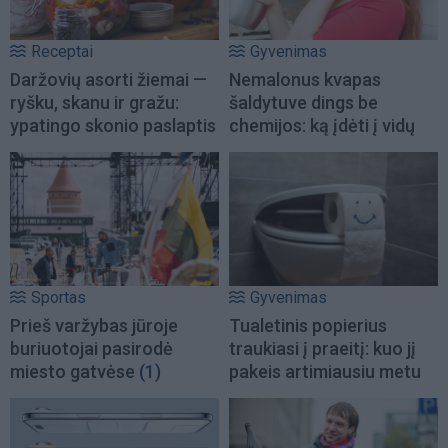
Receptai
Gyvenimas
Daržovių asorti žiemai —
Nemalonus kvapas
ryšku, skanu ir gražu:
šaldytuve dings be
ypatingo skonio paslaptis
chemijos: ką įdėti į vidų
Sportas
Gyvenimas
Prieš varžybas jūroje
Tualetinis popierius
buriuotojai pasirodė
traukiasi į praeitį: kuo jį
miesto gatvėse
(1)
pakeis artimiausiu metu