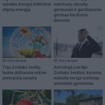
suteikia žmogui išskirtinai
nukritusių obuolių:
stiprią energiją
geriausias ir gardžiausias
gėrimas karštoms
dienoms
Horoskopai
Horoskopai
Trijų Zodiako ženklų
Astrologė įvardijo
laukia didžiausia sėkmė
Zodiako ženklus, kuriems
ateinančią savaitę
niekada nerūpi svetimas
asmeninis gyvenimas