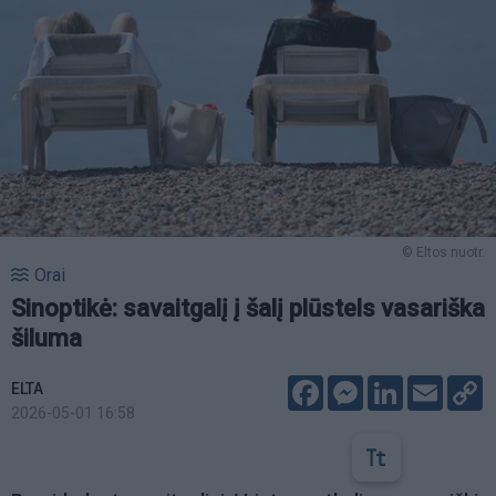
© Eltos nuotr.
Orai
Sinoptikė: savaitgalį į šalį plūstels vasariška
šiluma
Facebook
Messenger
LinkedIn
Email
C
ELTA
L
2026-05-01 16:58