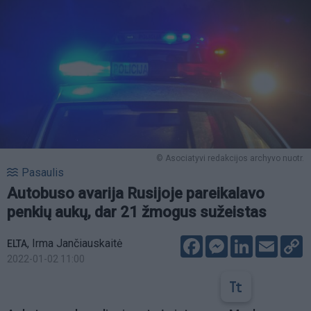
© Asociatyvi redakcijos archyvo nuotr.
Pasaulis
Autobuso avarija Rusijoje pareikalavo
penkių aukų, dar 21 žmogus sužeistas
Facebook
Messenger
LinkedIn
Email
C
,
Irma Jančiauskaitė
ELTA
L
2022-01-02 11:00