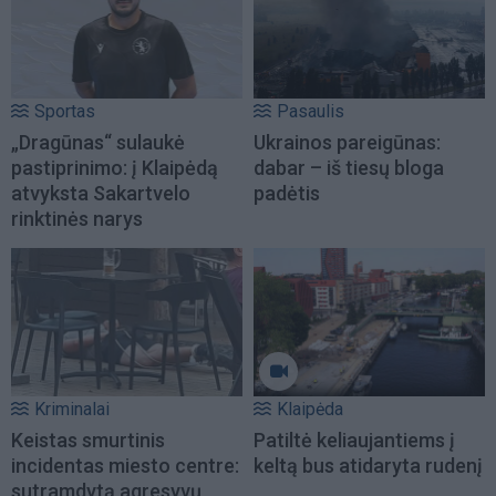
Sportas
Pasaulis
„Dragūnas“ sulaukė
Ukrainos pareigūnas:
pastiprinimo: į Klaipėdą
dabar – iš tiesų bloga
atvyksta Sakartvelo
padėtis
rinktinės narys
Kriminalai
Klaipėda
Keistas smurtinis
Patiltė keliaujantiems į
incidentas miesto centre:
keltą bus atidaryta rudenį
sutramdytą agresyvų