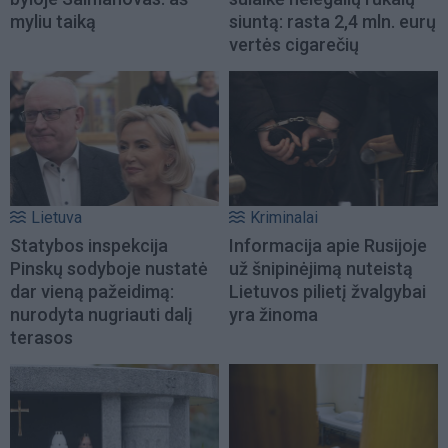
myliu taiką
siuntą: rasta 2,4 mln. eurų
vertės cigarečių
Lietuva
Kriminalai
Statybos inspekcija
Informacija apie Rusijoje
Pinskų sodyboje nustatė
už šnipinėjimą nuteistą
dar vieną pažeidimą:
Lietuvos pilietį žvalgybai
nurodyta nugriauti dalį
yra žinoma
terasos