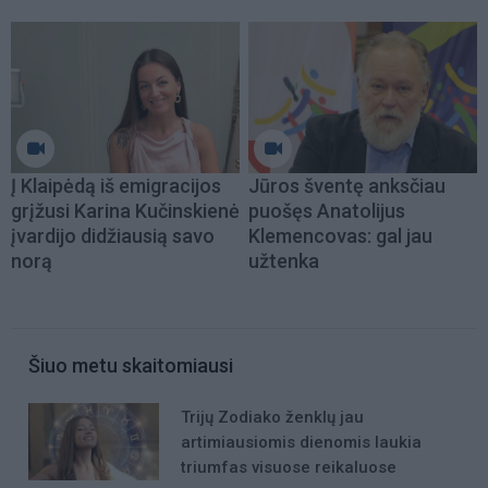
Į Klaipėdą iš emigracijos
Jūros šventę anksčiau
grįžusi Karina Kučinskienė
puošęs Anatolijus
įvardijo didžiausią savo
Klemencovas: gal jau
norą
užtenka
Šiuo metu skaitomiausi
Trijų Zodiako ženklų jau
artimiausiomis dienomis laukia
triumfas visuose reikaluose