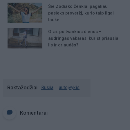
Šie Zodiako ženklai pagaliau
pasieks proveržį, kurio taip ilgai
laukė
Orai: po tvankios dienos –
audringas vakaras: kur stipriausiai
lis ir griaudės?
Raktažodžiai
Rusija
autoįvykis
Komentarai