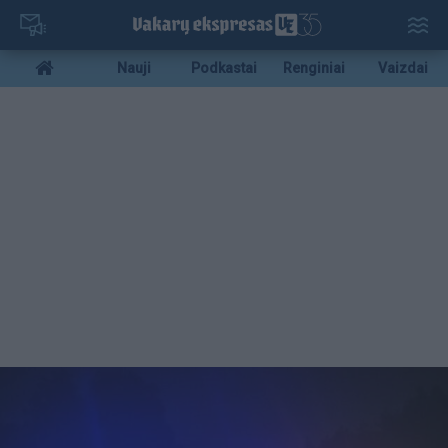
Pereiti
į
pagrindinį
Mobile
Nauji
Podkastai
Renginiai
Vaizdai
turinį
menu
bottom