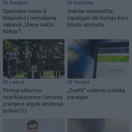
Renginiai
Kriminalai
Specialus reisas iš
Sukčiai nesnaudžia:
Klaipėdos į nemokamą
naudojasi dėl kietojo kuro
vakarėlį „Viena naktis
kilusiu ažiotažu
Nidoje“!
Lietuva
Verslas
Pirmoji atkurtos
„Enefit“ vadovas palieka
nepriklausomos Lietuvos
pareigas
premjerė atgulė amžinojo
poilsio
(1)