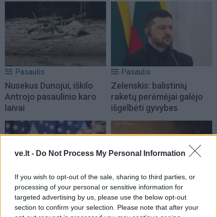
Pasaulis
Pasaulis
Nusekus Dunojui, iškilo
Zelenskis: balistinių
Antrojo pasaulinio karo
raketų perėmėjai galėjo
laivai
išgelbėti gyvybes
ve.lt -
Do Not Process My Personal Information
If you wish to opt-out of the sale, sharing to third parties, or
processing of your personal or sensitive information for
Pasaulis
Pasaulis
targeted advertising by us, please use the below opt-out
Kas gali priversti Donaldą
Tragiška naktis Kijevo
section to confirm your selection. Please note that after your
Trumpą smogti Rusijai:
srityje: masinis