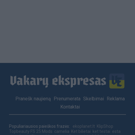
Load
More
Footer
Pranešk naujieną
Prenumerata
Skelbimai
Reklama
menu
Kontaktai
Populiariausios paieškos frazės:
ekoplanet.lt
KlipShop
Topbeauty
FS 25 Mods
camelia
Ket bilietai
ket testai
esta