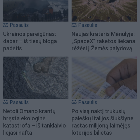
Pasaulis
Pasaulis
Ukrainos pareigūnas:
Naujas krateris Mėnulyje:
dabar – iš tiesų bloga
„SpaceX“ raketos liekana
padėtis
rėžėsi į Žemės palydovą
Pasaulis
Pasaulis
Netoli Omano krantų
Po visą naktį trukusių
bręsta ekologinė
paieškų Italijos šiukšlyne
katastrofa – iš tanklaivio
rastas milijoną laimėjęs
liejasi nafta
loterijos bilietas