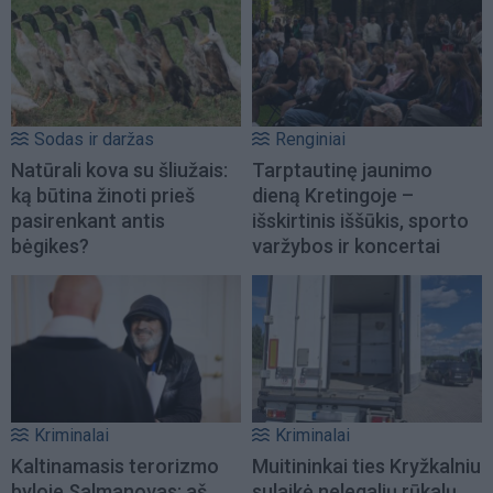
Sodas ir daržas
Renginiai
Natūrali kova su šliužais:
Tarptautinę jaunimo
ką būtina žinoti prieš
dieną Kretingoje –
pasirenkant antis
išskirtinis iššūkis, sporto
bėgikes?
varžybos ir koncertai
Kriminalai
Kriminalai
Kaltinamasis terorizmo
Muitininkai ties Kryžkalniu
byloje Salmanovas: aš
sulaikė nelegalių rūkalų