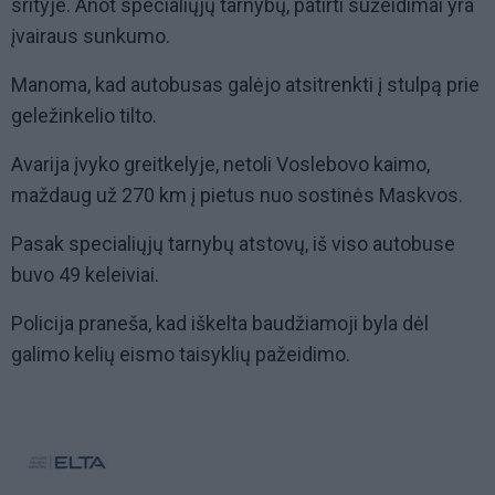
srityje. Anot specialiųjų tarnybų, patirti sužeidimai yra
įvairaus sunkumo.
Manoma, kad autobusas galėjo atsitrenkti į stulpą prie
geležinkelio tilto.
Avarija įvyko greitkelyje, netoli Voslebovo kaimo,
maždaug už 270 km į pietus nuo sostinės Maskvos.
Pasak specialiųjų tarnybų atstovų, iš viso autobuse
buvo 49 keleiviai.
Policija praneša, kad iškelta baudžiamoji byla dėl
galimo kelių eismo taisyklių pažeidimo.