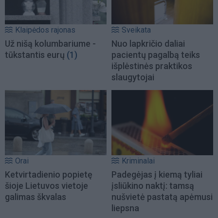
Klaipėdos rajonas
Sveikata
Už nišą kolumbariume -
Nuo lapkričio daliai
tūkstantis eurų
(1)
pacientų pagalbą teiks
išplėstinės praktikos
slaugytojai
Orai
Kriminalai
Ketvirtadienio popietę
Padegėjas į kiemą tyliai
šioje Lietuvos vietoje
įsliūkino naktį: tamsą
galimas škvalas
nušvietė pastatą apėmusi
liepsna