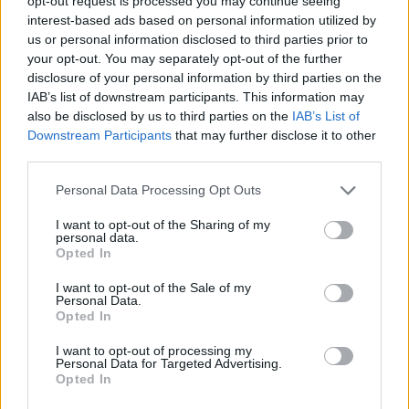
opt-out request is processed you may continue seeing
ekspertas atskleidė
apšaudymas nusinešė 14
interest-based ads based on personal information utilized by
netikėtą scenarijų
(2)
gyvybių, liepsnoja
us or personal information disclosed to third parties prior to
your opt-out. You may separately opt-out of the further
logistikos centrai
disclosure of your personal information by third parties on the
IAB’s list of downstream participants. This information may
also be disclosed by us to third parties on the
IAB’s List of
Downstream Participants
that may further disclose it to other
third parties.
Personal Data Processing Opt Outs
I want to opt-out of the Sharing of my
personal data.
Opted In
I want to opt-out of the Sale of my
Personal Data.
Opted In
I want to opt-out of processing my
Personal Data for Targeted Advertising.
NAUJI
Opted In