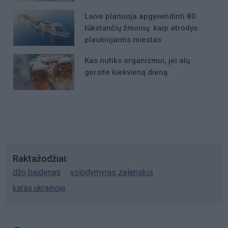
Laive planuoja apgyvendinti 80
tūkstančių žmonių: kaip atrodys
plaukiojantis miestas
Kas nutiks organizmui, jei alų
gersite kiekvieną dieną
Raktažodžiai
džo baidenas
volodymyras zelenskis
karas ukrainoje