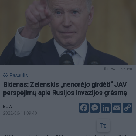
© EPA-ELTA nuotr.
Pasaulis
Bidenas: Zelenskis „nenorėjo girdėti“ JAV
perspėjimų apie Rusijos invazijos grėsmę
Facebook
Messenger
LinkedIn
Email
C
ELTA
L
2022-06-11 09:40