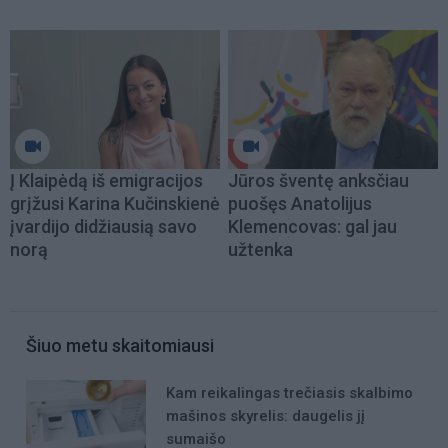
Į Klaipėdą iš emigracijos
Jūros šventę anksčiau
grįžusi Karina Kučinskienė
puošęs Anatolijus
įvardijo didžiausią savo
Klemencovas: gal jau
norą
užtenka
Šiuo metu skaitomiausi
Kam reikalingas trečiasis skalbimo
mašinos skyrelis: daugelis jį
sumaišo