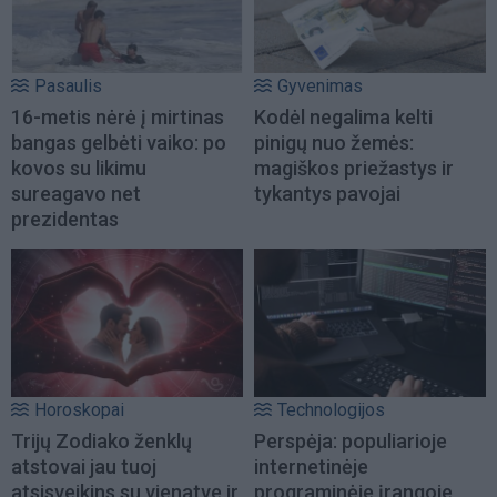
Pasaulis
Gyvenimas
16-metis nėrė į mirtinas
Kodėl negalima kelti
bangas gelbėti vaiko: po
pinigų nuo žemės:
kovos su likimu
magiškos priežastys ir
sureagavo net
tykantys pavojai
prezidentas
Horoskopai
Technologijos
Trijų Zodiako ženklų
Perspėja: populiarioje
atstovai jau tuoj
internetinėje
atsisveikins su vienatve ir
programinėje įrangoje