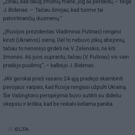
„Žinau, kad daug žmonių manė, jog aš perdedu, – teigė
J. Bidenas. – Tačiau žinojau, kad turime tai
patvirtinančių duomenų.“
„(Rusijos prezidentas Vladimiras Putinas) rengėsi
kirsti (Ukrainos) sieną. Dėl to nebuvo jokių abejonių,
tačiau to nenorėjo girdėti nė V. Zelenskis, nė kiti
žmonės. Aš juos suprantu, tačiau (V. Putinas) vis vien
pradėjo puolimą“, – kalbėjo J. Bidenas.
JAV gerokai prieš vasario 24-ąją pradėjo skambinti
pavojaus varpais, kad Rusija rengiasi užpulti Ukrainą.
Šie Vašingtono perspėjimai buvo sutikti su dideliu
skepsiu ir kritika, kad be reikalo keliama panika.