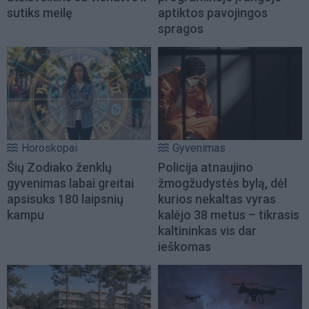
sutiks meilę
aptiktos pavojingos
spragos
Horoskopai
Gyvenimas
Šių Zodiako ženklų
Policija atnaujino
gyvenimas labai greitai
žmogžudystės bylą, dėl
apsisuks 180 laipsnių
kurios nekaltas vyras
kampu
kalėjo 38 metus – tikrasis
kaltininkas vis dar
ieškomas