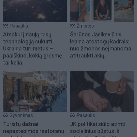
Pasaulis
Žmonės
Atsakui į naują rusų
Šarūnas Jasikevičius
technologiją sukurti
lepina atostogų kadrais:
Ukraina turi metus –
nuo žmonos neįmanoma
paaiškino, kokią grėsmę
atitraukti akių
tai kelia
Gyvenimas
Pasaulis
Turistų dažnai
JK politikai siūlo atimti
nepastebimos restoranų
socialinius būstus iš