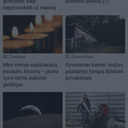
gudrybės: kaip
užsienio piliečių
(1)
nepermokėti už maistą
Žmonės
Gyvenimas
Mirė vienas aukščiausių
Gyvenimas kaime: mažos
pasaulio žmonių – jauno
paslaptys tampa dideliais
vyro mirtis sukrėtė
privalumais
gerbėjus