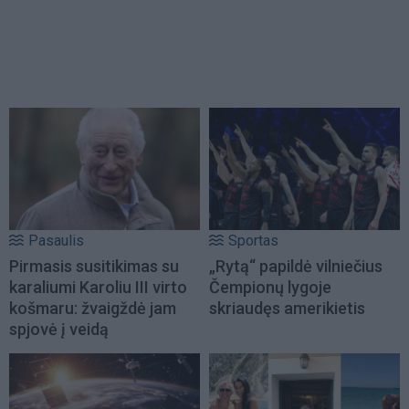
Pasaulis
Sportas
Pirmasis susitikimas su
„Rytą“ papildė vilniečius
karaliumi Karoliu III virto
Čempionų lygoje
košmaru: žvaigždė jam
skriaudęs amerikietis
spjovė į veidą