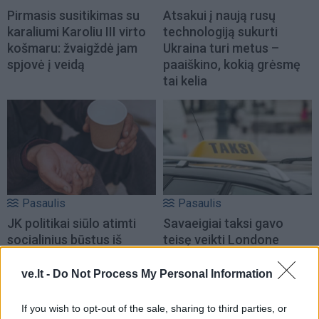
Pirmasis susitikimas su
Atsakui į naują rusų
karaliumi Karoliu III virto
technologiją sukurti
košmaru: žvaigždė jam
Ukraina turi metus –
spjovė į veidą
paaiškino, kokią grėsmę
tai kelia
Pasaulis
Pasaulis
JK politikai siūlo atimti
Savaeigiai taksi gavo
socialinius būstus iš
teisę veikti Londone
užsienio piliečių
(1)
ve.lt -
Do Not Process My Personal Information
If you wish to opt-out of the sale, sharing to third parties, or