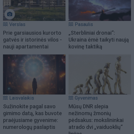
Verslas
Pasaulis
Prie garsiausios kurorto
„Sterbliniai dronai“:
gatvės ir istorinės vilos -
Ukraina ėmė taikyti naują
nauji apartamentai
kovinę taktiką
Laisvalaikis
Gyvenimas
Sužinokite pagal savo
Mūsų DNR slepia
gimimo datą, kas buvote
nežinomų žmonių
praėjusiame gyvenime:
pėdsakus: mokslininkai
numerologų paslaptis
atrado dvi „vaiduoklių“
linijas