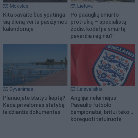
Mokslas
Lietuva
Kita savaitė bus ypatinga:
Po paauglių smurto
šią dieną verta pasižymėti
protrūkių – specialistų
kalendoriuje
žodis: kodėl jie smurtą
paverčia reginiu?
Gyvenimas
Laisvalaikis
Planuojate statyti lieptą?
Anglijai nelaimėjus
Kada privalomas statybą
Pasaulio futbolo
leidžiantis dokumentas
čempionatui, britui teko...
koreguoti tatuiruotę