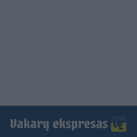
Load
More