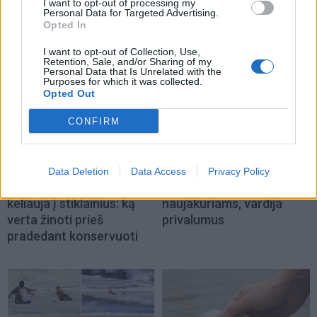
I want to opt-out of processing my
Personal Data for Targeted Advertising.
Opted In
NAUJI
I want to opt-out of Collection, Use,
Retention, Sale, and/or Sharing of my
Personal Data that Is Unrelated with the
Purposes for which it was collected.
Opted Out
CONFIRM
Gyvenimas
Lietuva
Data Deletion
Data Access
Privacy Policy
Vasaros derlius jau
Plungė šoka viliotinį
keliauja į stiklainius: ką
naujakuriams, vardija
verta žinoti prieš
privalumus
pradedant konservuoti