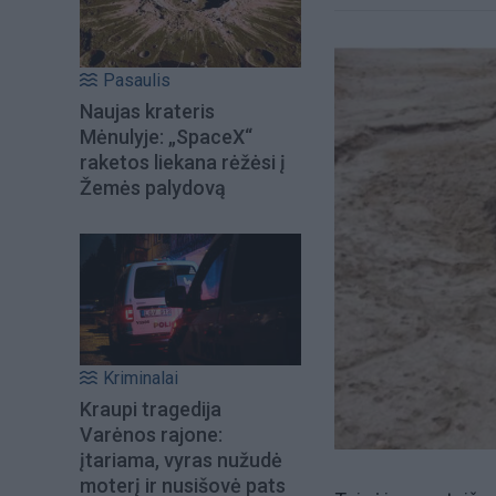
Pasaulis
Naujas krateris
Mėnulyje: „SpaceX“
raketos liekana rėžėsi į
Žemės palydovą
Kriminalai
Kraupi tragedija
Varėnos rajone:
įtariama, vyras nužudė
moterį ir nusišovė pats