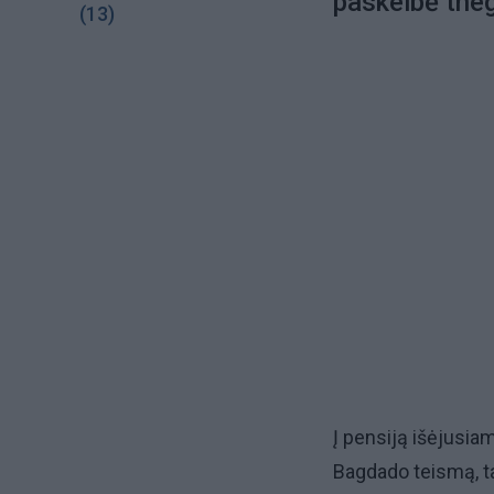
paskelbė the
(13)
Į pensiją išėjusia
Bagdado teismą, tai