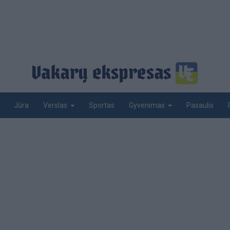
Jūra
Sportas
Pasaulis
Verslas
Gyvenimas