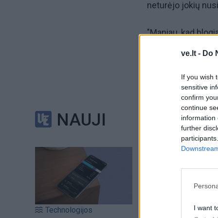
neturėjo jokių nus
"Maniau, kad blogi
priemones atėmimu
ve.lt -
Do 
Nustatyta, kad kart
If you wish 
sensitive in
nusikalstamų ketin
confirm you
continue se
NAUJI
Tačiau teisėjas Dž
information 
further disc
kurie, kaip paaiškė
participants
metų senumo artefa
Downstream 
ketinimą juos kon
Persona
I want t
Technologijos