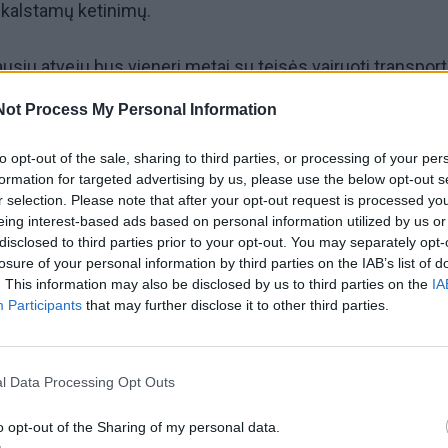
ikalstamų ketinimų.
ausiu atveju bus vieneri metai su teisės vairuoti transpor
", - sakė J. Fittono advokatas Thairas Soudas.
Not Process My Personal Information
u su Fittonu teisiamas Vokietijos pilietis neturėjo
to opt-out of the sale, sharing to third parties, or processing of your per
formation for targeted advertising by us, please use the below opt-out s
imų šioje byloje ir bus paleistas.
r selection. Please note that after your opt-out request is processed y
eing interest-based ads based on personal information utilized by us or
abiras Abd Džabiras nustatė, kad Fittonas, paėmęs daiktu
disclosed to third parties prior to your opt-out. You may separately opt-
losure of your personal information by third parties on the IAB’s list of
jo atlikus techninį vyriausybinį tyrimą, yra senesni nei 20
. This information may also be disclosed by us to third parties on the
IA
ktai, ir ketindamas juos išvežti iš šalies, turėjo nusikal
Participants
that may further disclose it to other third parties.
trabanda gabenti.
l Data Processing Opt Outs
o opt-out of the Sharing of my personal data.