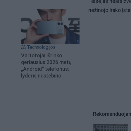
Teisėjas neatsižve
nežinojo Irako įsta
Technologijos
Vartotojai išrinko
geriausius 2026 metų
„Android“ telefonus:
lyderis nustebino
Rekomenduoja