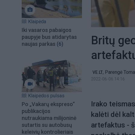
Klaipėda
Iki vasaros pabaigos
Britų ge
paupyje bus atidarytas
naujas parkas
(6)
artefakt
,
Parengė Tom
VE.LT
2022-06-06 14:16
Klaipėdos pulsas
Irako teismas
Po „Vakarų ekspreso“
publikacijos
kalėti dėl ka
nutraukiama milijoninė
artefaktus - š
sutartis su autobusų
keleivių kontrolieriais