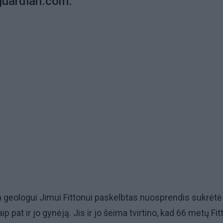
guardian.com.
m geologui Jimui Fittonui paskelbtas nuosprendis sukrėtė
p pat ir jo gynėją. Jis ir jo šeima tvirtino, kad 66 metų Fi