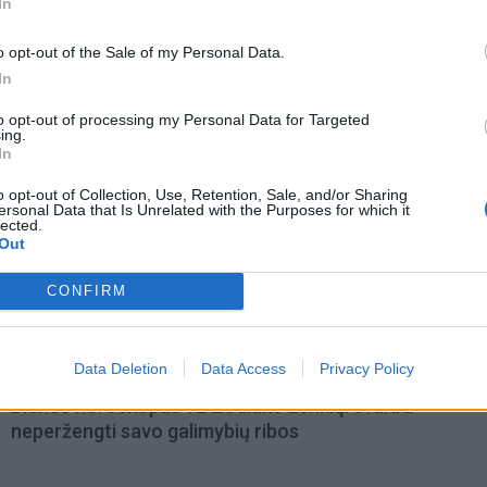
In
o opt-out of the Sale of my Personal Data.
In
to opt-out of processing my Personal Data for Targeted
ing.
In
o opt-out of Collection, Use, Retention, Sale, and/or Sharing
ersonal Data that Is Unrelated with the Purposes for which it
lected.
Out
omiausi
CONFIRM
Taro kortų horoskopas rugpjūčio 6 dienai: Svarstyklė
sėkmė, Jaučiams – greiti sprendimai
Data Deletion
Data Access
Privacy Policy
Dienos horoskopas 12 Zodiako ženklų: svarbu
neperžengti savo galimybių ribos