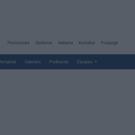
Desktop
Prenumerata
Skelbimai
Reklama
Kontaktai
Prisijungti
menu
top
Renginiai
Galerijos
Podkastai
Daugiau