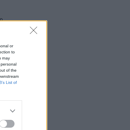
to
sonal or
ection to
ou may
 personal
s,
out of the
 downstream
0
B’s List of
stamą