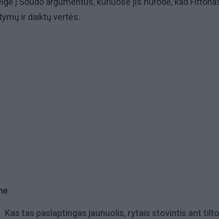
lgė į Soudo argumentus, kuriuose jis nurodė, kad Fittona
tymų ir daiktų vertės.
me
Kas tas paslaptingas jaunuolis, rytais stovintis ant tilt