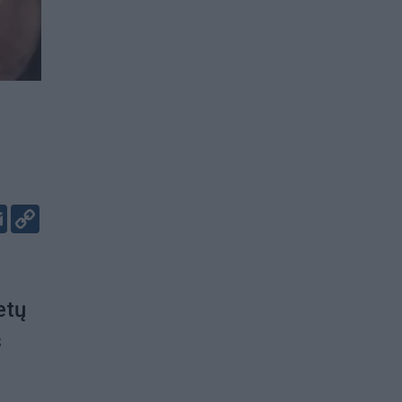
ž
er
kedIn
Email
Copy
Link
etų
s