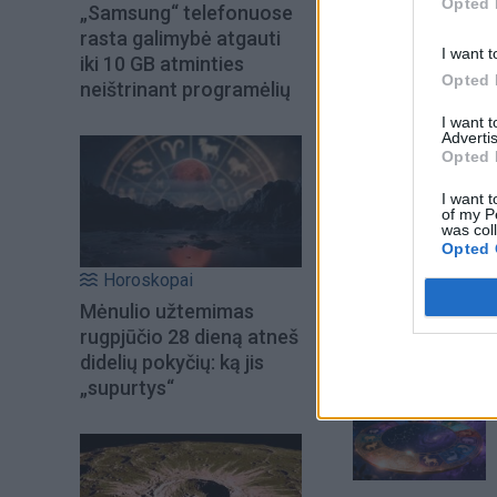
Opted 
„Samsung“ telefonuose
rasta galimybė atgauti
I want t
iki 10 GB atminties
Opted 
neištrinant programėlių
I want 
Advertis
Opted 
I want t
of my P
was col
Opted 
Šiuo metu skait
Horoskopai
Mėnulio užtemimas
rugpjūčio 28 dieną atneš
didelių pokyčių: ką jis
„supurtys“