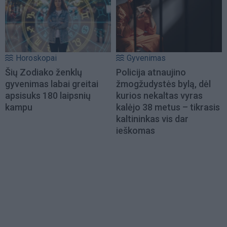
Horoskopai
Gyvenimas
Šių Zodiako ženklų
Policija atnaujino
gyvenimas labai greitai
žmogžudystės bylą, dėl
apsisuks 180 laipsnių
kurios nekaltas vyras
kampu
kalėjo 38 metus – tikrasis
kaltininkas vis dar
ieškomas