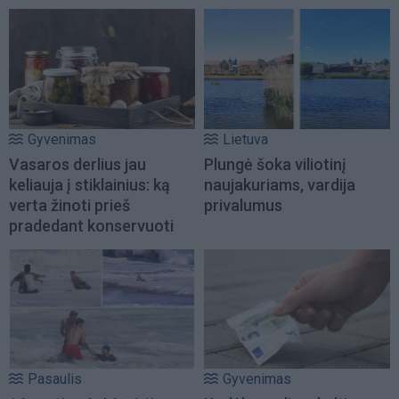
Gyvenimas
Lietuva
Vasaros derlius jau
Plungė šoka viliotinį
keliauja į stiklainius: ką
naujakuriams, vardija
verta žinoti prieš
privalumus
pradedant konservuoti
Pasaulis
Gyvenimas