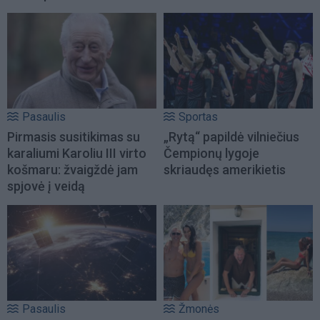
Pasaulis
Sportas
Pirmasis susitikimas su
„Rytą“ papildė vilniečius
karaliumi Karoliu III virto
Čempionų lygoje
košmaru: žvaigždė jam
skriaudęs amerikietis
spjovė į veidą
Pasaulis
Žmonės