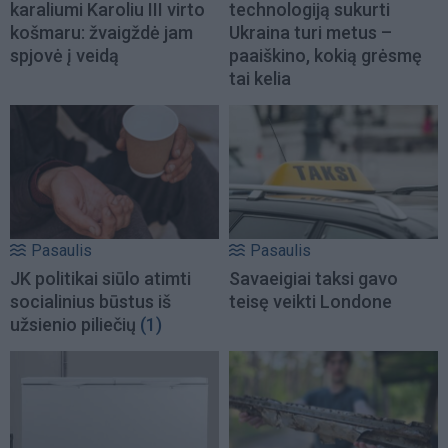
karaliumi Karoliu III virto
technologiją sukurti
košmaru: žvaigždė jam
Ukraina turi metus –
spjovė į veidą
paaiškino, kokią grėsmę
tai kelia
Pasaulis
Pasaulis
JK politikai siūlo atimti
Savaeigiai taksi gavo
socialinius būstus iš
teisę veikti Londone
užsienio piliečių
(1)