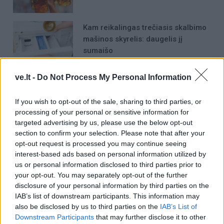
Kam reikalingas trečiasis skalbimo
mašinos skyrelis: daugelis jį
sumaišo
Laive planuoja apgyvendinti 80
ve.lt -
Do Not Process My Personal Information
tūkstančių žmonių: kaip atrodys
plaukiojantis miestas
If you wish to opt-out of the sale, sharing to third parties, or
processing of your personal or sensitive information for
targeted advertising by us, please use the below opt-out
section to confirm your selection. Please note that after your
opt-out request is processed you may continue seeing
interest-based ads based on personal information utilized by
us or personal information disclosed to third parties prior to
Raktažodžiai
maskva
jukos
iškrito per langą
your opt-out. You may separately opt-out of the further
disclosure of your personal information by third parties on the
IAB’s list of downstream participants. This information may
also be disclosed by us to third parties on the
IAB’s List of
Komentarai
Downstream Participants
that may further disclose it to other