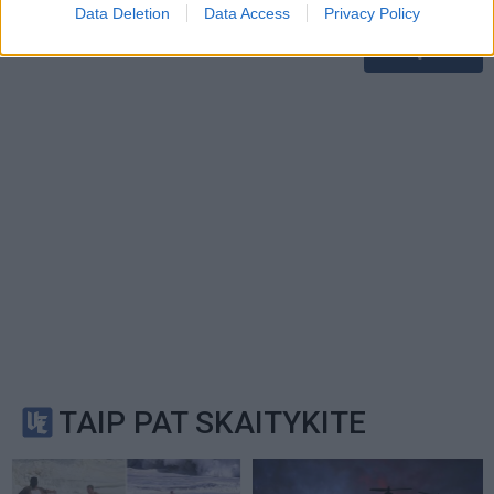
Data Deletion
Data Access
Privacy Policy
Service
apply.
TAIP PAT SKAITYKITE