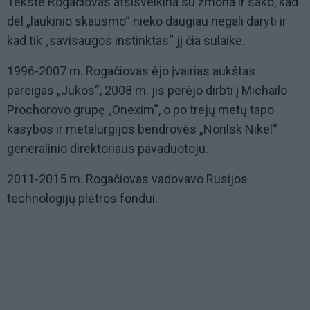
Tekste Rogačiovas atsisveikina su žmona ir sako, kad
dėl „laukinio skausmo“ nieko daugiau negali daryti ir
kad tik „savisaugos instinktas“ jį čia sulaikė.
1996-2007 m. Rogačiovas ėjo įvairias aukštas
pareigas „Jukos“, 2008 m. jis perėjo dirbti į Michailo
Prochorovo grupę „Onexim“, o po trejų metų tapo
kasybos ir metalurgijos bendrovės „Norilsk Nikel“
generalinio direktoriaus pavaduotoju.
2011-2015 m. Rogačiovas vadovavo Rusijos
technologijų plėtros fondui.