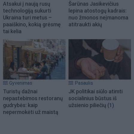
Atsakui į naują rusų
Šarūnas Jasikevičius
technologiją sukurti
lepina atostogų kadrais:
Ukraina turi metus –
nuo žmonos neįmanoma
paaiškino, kokią grėsmę
atitraukti akių
tai kelia
Gyvenimas
Pasaulis
Turistų dažnai
JK politikai siūlo atimti
nepastebimos restoranų
socialinius būstus iš
gudrybės: kaip
užsienio piliečių
(1)
nepermokėti už maistą