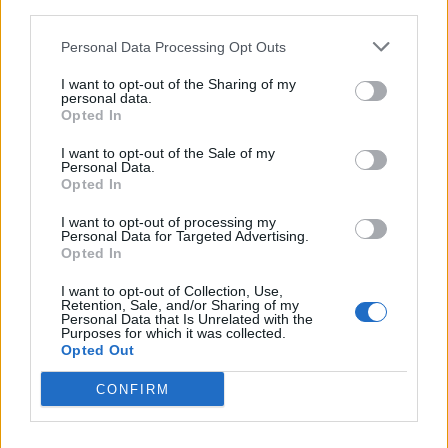
third parties.
Rašyti komentarą
Personal Data Processing Opt Outs
I want to opt-out of the Sharing of my
Jūsų vardas
personal data.
Opted In
I want to opt-out of the Sale of my
Personal Data.
Opted In
Komentaras
I want to opt-out of processing my
Personal Data for Targeted Advertising.
Opted In
I want to opt-out of Collection, Use,
Retention, Sale, and/or Sharing of my
Personal Data that Is Unrelated with the
Purposes for which it was collected.
Opted Out
CONFIRM
This site is protected by
Sutinku su
taisyklėmis
reCAPTCHA and the Google
Privacy Policy
and
Terms of