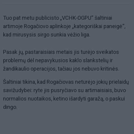
Tuo pat metu publicisto „VCHK-OGPU“ šaltiniai
artimoje Rogačiovo aplinkoje „kategoriškai paneigė“,
kad mirusysis sirgo sunkia vėžio liga.
Pasak jų, pastaraisiais metais jis turėjo sveikatos
problemų dėl nepavykusios kaklo slankstelių ir
žandikaulio operacijos, tačiau jos nebuvo kritinės.
Šaltiniai tikina, kad Rogačiovas neturėjo jokių prielaidų
savižudybei: ryte jis pusryčiavo su artimaisiais, buvo
normalios nuotaikos, ketino išardyti garažą, o paskui
dingo.