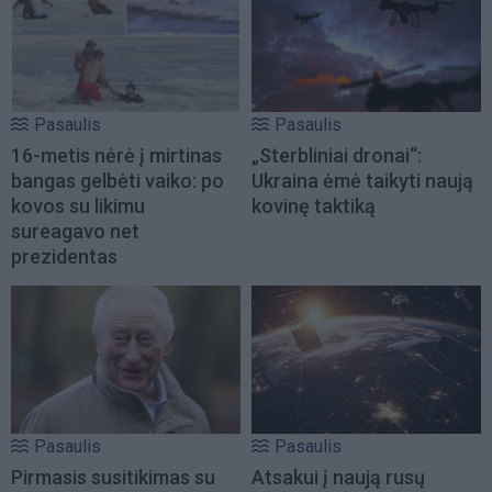
Pasaulis
Pasaulis
16-metis nėrė į mirtinas
„Sterbliniai dronai“:
bangas gelbėti vaiko: po
Ukraina ėmė taikyti naują
kovos su likimu
kovinę taktiką
sureagavo net
prezidentas
Pasaulis
Pasaulis
Pirmasis susitikimas su
Atsakui į naują rusų