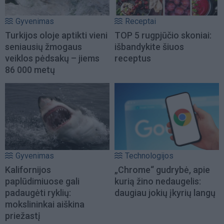
Gyvenimas
Receptai
Turkijos oloje aptikti vieni
TOP 5 rugpjūčio skoniai:
seniausių žmogaus
išbandykite šiuos
veiklos pėdsakų – jiems
receptus
86 000 metų
Gyvenimas
Technologijos
Kalifornijos
„Chrome“ gudrybė, apie
paplūdimiuose gali
kurią žino nedaugelis:
padaugėti ryklių:
daugiau jokių įkyrių langų
mokslininkai aiškina
priežastį