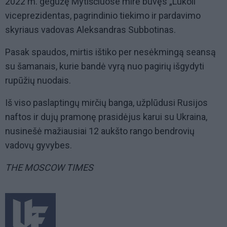
2022 m. gegužę Mytiščiuose mirė buvęs „Lukoil“
viceprezidentas, pagrindinio tiekimo ir pardavimo
skyriaus vadovas Aleksandras Subbotinas.
Pasak spaudos, mirtis ištiko per nesėkmingą seansą
su šamanais, kurie bandė vyrą nuo pagirių išgydyti
rupūžių nuodais.
Iš viso paslaptingų mirčių banga, užplūdusi Rusijos
naftos ir dujų pramonę prasidėjus karui su Ukraina,
nusinešė mažiausiai 12 aukšto rango bendrovių
vadovų gyvybes.
THE MOSCOW TIMES