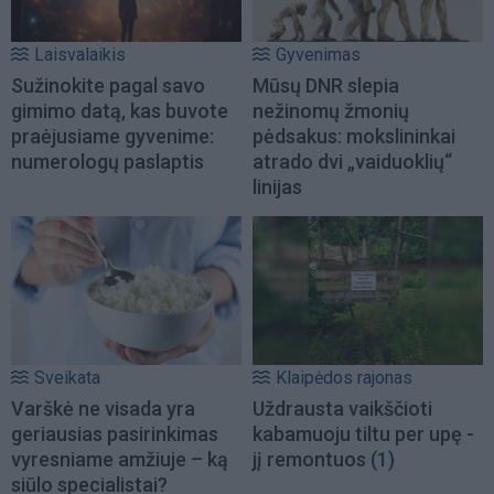
Laisvalaikis
Gyvenimas
Sužinokite pagal savo
Mūsų DNR slepia
gimimo datą, kas buvote
nežinomų žmonių
praėjusiame gyvenime:
pėdsakus: mokslininkai
numerologų paslaptis
atrado dvi „vaiduoklių“
linijas
Sveikata
Klaipėdos rajonas
Varškė ne visada yra
Uždrausta vaikščioti
geriausias pasirinkimas
kabamuoju tiltu per upę -
vyresniame amžiuje – ką
jį remontuos
(1)
siūlo specialistai?