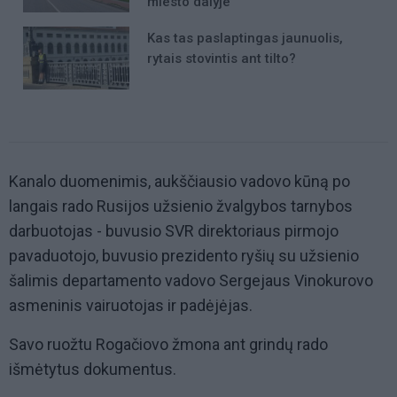
miesto dalyje
Kas tas paslaptingas jaunuolis,
rytais stovintis ant tilto?
Kanalo duomenimis, aukščiausio vadovo kūną po
langais rado Rusijos užsienio žvalgybos tarnybos
darbuotojas - buvusio SVR direktoriaus pirmojo
pavaduotojo, buvusio prezidento ryšių su užsienio
šalimis departamento vadovo Sergejaus Vinokurovo
asmeninis vairuotojas ir padėjėjas.
Savo ruožtu Rogačiovo žmona ant grindų rado
išmėtytus dokumentus.