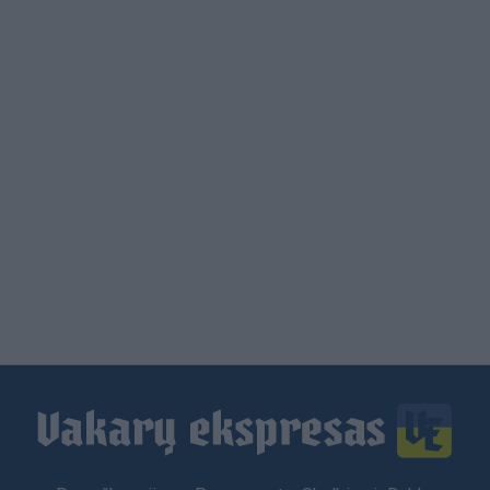
Load
More