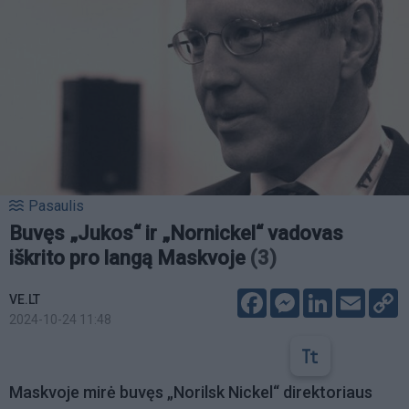
Pasaulis
Buvęs „Jukos“ ir „Nornickel“ vadovas
iškrito pro langą Maskvoje
(3)
Facebook
Messenger
LinkedIn
Email
C
VE.LT
L
2024-10-24 11:48
Maskvoje mirė buvęs „Norilsk Nickel“ direktoriaus