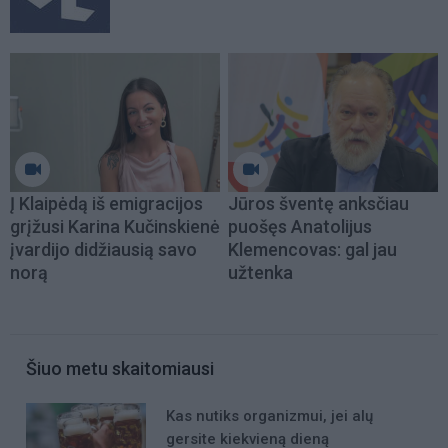
Į Klaipėdą iš emigracijos
Jūros šventę anksčiau
grįžusi Karina Kučinskienė
puošęs Anatolijus
įvardijo didžiausią savo
Klemencovas: gal jau
norą
užtenka
Šiuo metu skaitomiausi
Kas nutiks organizmui, jei alų
gersite kiekvieną dieną