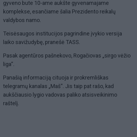
gyveno bute 10-ame aukšte gyvenamajame
komplekse, esančiame šalia Prezidento reikalų
valdybos namo.
Teisėsaugos institucijos pagrindine įvykio versija
laiko savižudybę, pranešė TASS.
Pasak agentūros pašnekovo, Rogačiovas „sirgo vėžio
liga“.
Panašią informaciją cituoja ir prokremliškas
telegramų kanalas „Maš“. Jis taip pat rašo, kad
aukščiausio lygio vadovas paliko atsisveikinimo
raštelį.