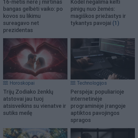
16-metis nėrė į mirtinas
Kodėl negalima kelti
bangas gelbėti vaiko: po
pinigų nuo žemės:
kovos su likimu
magiškos priežastys ir
sureagavo net
tykantys pavojai
(1)
prezidentas
Horoskopai
Technologijos
Trijų Zodiako ženklų
Perspėja: populiarioje
atstovai jau tuoj
internetinėje
atsisveikins su vienatve ir
programinėje įrangoje
sutiks meilę
aptiktos pavojingos
spragos