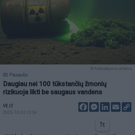
© Radioaktyvios atliekos
Pasaulis
Daugiau nei 100 tūkstančių žmonių
rizikuoja likti be saugaus vandens
Facebook
Messenger
LinkedIn
Email
C
VE.LT
L
2025-10-02 13:34