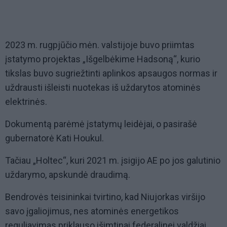
2023 m. rugpjūčio mėn. valstijoje buvo priimtas
įstatymo projektas „Išgelbėkime Hadsoną“, kurio
tikslas buvo sugriežtinti aplinkos apsaugos normas ir
uždrausti išleisti nuotekas iš uždarytos atominės
elektrinės.
Dokumentą parėmė įstatymų leidėjai, o pasirašė
gubernatorė Kati Houkul.
Tačiau „Holtec“, kuri 2021 m. įsigijo AE po jos galutinio
uždarymo, apskundė draudimą.
Bendrovės teisininkai tvirtino, kad Niujorkas viršijo
savo įgaliojimus, nes atominės energetikos
reguliavimas priklauso išimtinai federalinei valdžiai.