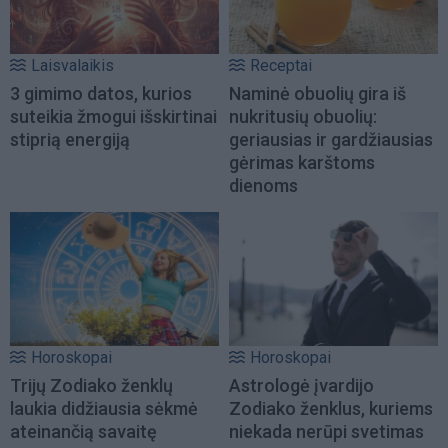
Laisvalaikis
Receptai
3 gimimo datos, kurios
Naminė obuolių gira iš
suteikia žmogui išskirtinai
nukritusių obuolių:
stiprią energiją
geriausias ir gardžiausias
gėrimas karštoms
dienoms
Horoskopai
Horoskopai
Trijų Zodiako ženklų
Astrologė įvardijo
laukia didžiausia sėkmė
Zodiako ženklus, kuriems
ateinančią savaitę
niekada nerūpi svetimas