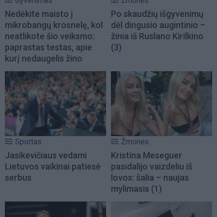
Gyvenimas
Žmonės
Nedėkite maisto į
Po skaudžių išgyvenimų
mikrobangų krosnelę, kol
dėl dingusio augintinio –
neatlikote šio veiksmo:
žinia iš Ruslano Kirilkino
paprastas testas, apie
(3)
kurį nedaugelis žino
Sportas
Žmonės
Jasikevičiaus vedami
Kristina Meseguer
Lietuvos vaikinai patiesė
pasidalijo vaizdeliu iš
serbus
lovos: šalia – naujas
mylimasis
(1)