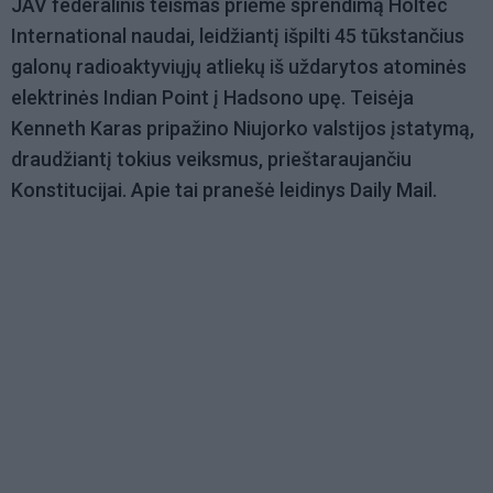
JAV federalinis teismas priėmė sprendimą Holtec
International naudai, leidžiantį išpilti 45 tūkstančius
galonų radioaktyviųjų atliekų iš uždarytos atominės
elektrinės Indian Point į Hadsono upę. Teisėja
Kenneth Karas pripažino Niujorko valstijos įstatymą,
draudžiantį tokius veiksmus, prieštaraujančiu
Konstitucijai. Apie tai pranešė leidinys Daily Mail.