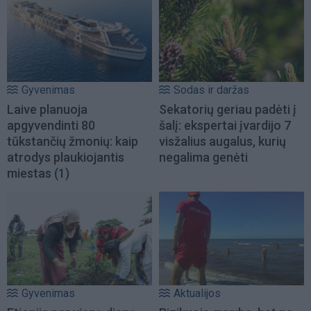
Gyvenimas
Sodas ir daržas
Laive planuoja
Sekatorių geriau padėti į
apgyvendinti 80
šalį: ekspertai įvardijo 7
tūkstančių žmonių: kaip
visžalius augalus, kurių
atrodys plaukiojantis
negalima genėti
miestas
(1)
Gyvenimas
Aktualijos