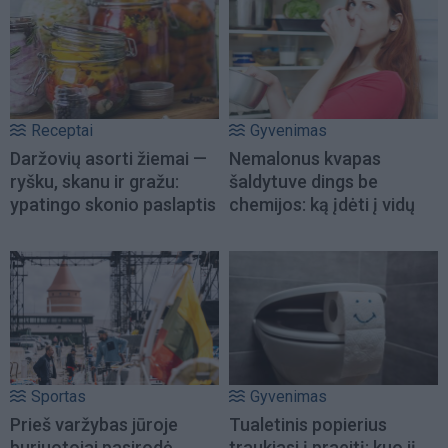
Receptai
Gyvenimas
Daržovių asorti žiemai —
Nemalonus kvapas
ryšku, skanu ir gražu:
šaldytuve dings be
ypatingo skonio paslaptis
chemijos: ką įdėti į vidų
Sportas
Gyvenimas
Prieš varžybas jūroje
Tualetinis popierius
buriuotojai pasirodė
traukiasi į praeitį: kuo jį