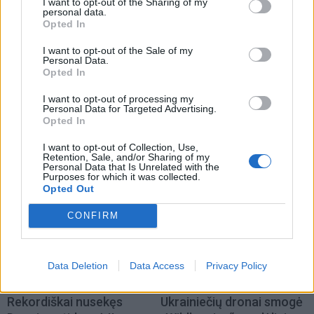
I want to opt-out of the Sharing of my
personal data.
Opted In
I want to opt-out of the Sale of my
Personal Data.
Opted In
Pasaulis
Pasaulis
I want to opt-out of processing my
Personal Data for Targeted Advertising.
Skaudus smūgis Rusijos
Stalino šešėlis virš
Opted In
energetikos pajamoms:
Kremliaus: kas laukia
JAV Senatas pritarė
Rusijos pasitraukus
I want to opt-out of Collection, Use,
Retention, Sale, and/or Sharing of my
naujam sankcijų paketui
Vladimirui Putinui
(3)
Personal Data that Is Unrelated with the
Purposes for which it was collected.
Opted Out
CONFIRM
Data Deletion
Data Access
Privacy Policy
Pasaulis
Pasaulis
Rekordiškai nusekęs
Ukrainiečių dronai smogė