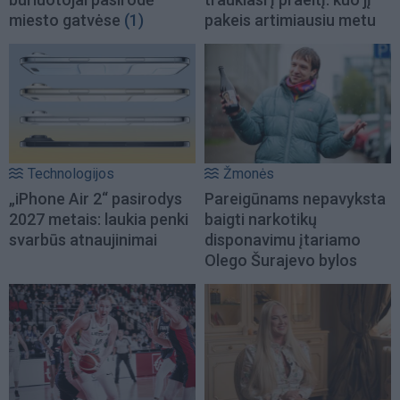
miesto gatvėse
(1)
pakeis artimiausiu metu
Technologijos
Žmonės
„iPhone Air 2“ pasirodys
Pareigūnams nepavyksta
2027 metais: laukia penki
baigti narkotikų
svarbūs atnaujinimai
disponavimu įtariamo
Olego Šurajevo bylos