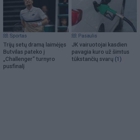
Sportas
Pasaulis
Trijų setų dramą laimėjęs
JK vairuotojai kasdien
Butvilas pateko į
pavagia kuro už šimtus
„Challenger“ turnyro
tūkstančių svarų
(1)
pusfinalį