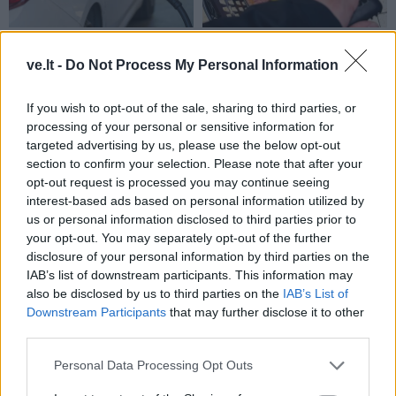
Pasaulis
Pasaulis
JK vairuotojai kasdien
Sausra Anglijoje:
ve.lt -
Do Not Process My Personal Information
pavagia kuro už šimtus
parduotuvėse pritrūks
tūkstančių svarų
(1)
britiškų maisto produktų,
If you wish to opt-out of the sale, sharing to third parties, or
kils kainos
processing of your personal or sensitive information for
targeted advertising by us, please use the below opt-out
section to confirm your selection. Please note that after your
opt-out request is processed you may continue seeing
interest-based ads based on personal information utilized by
us or personal information disclosed to third parties prior to
your opt-out. You may separately opt-out of the further
disclosure of your personal information by third parties on the
IAB’s list of downstream participants. This information may
Pasaulis
Pasaulis
also be disclosed by us to third parties on the
IAB’s List of
Zelenskio vizitas
Dronai pastebėti virš
Downstream Participants
that may further disclose it to other
Serbijoje – pirmasis nuo
karinės bazės Vakarų
third parties.
karo pradžios: Belgrade
Vokietijoje: incidentą tiria
laukia keblūs pokalbiai
policija
Personal Data Processing Opt Outs