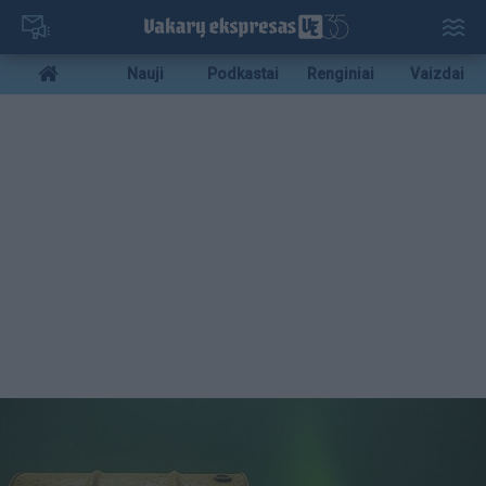
Pereiti
į
pagrindinį
Mobile
Nauji
Podkastai
Renginiai
Vaizdai
turinį
menu
bottom