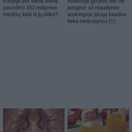
Etiopija per vieną dieną
Rizikuoja gyvybe, bet ne
pasodino 353 milijonus
pinigine: už maudynes
medžių: kiek iš jų išliko?
audringoje jūroje baudos
lieka neišrašytos
(1)