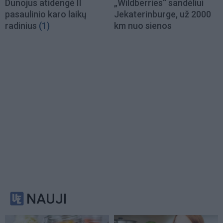
Dunojus atidengė II
„Wildberries“ sandėliui
pasaulinio karo laikų
Jekaterinburge, už 2000
radinius
(1)
km nuo sienos
NAUJI