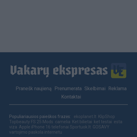
Load
More
Footer
Pranešk naujieną
Prenumerata
Skelbimai
Reklama
menu
Kontaktai
Populiariausios paieškos frazės:
ekoplanet.lt
KlipShop
Topbeauty
FS 25 Mods
camelia
Ket bilietai
ket testai
esta
viza
Apple iPhone 16 telefonai
Sportuok.lt
GOSAVY
vartojimo paskola internetu