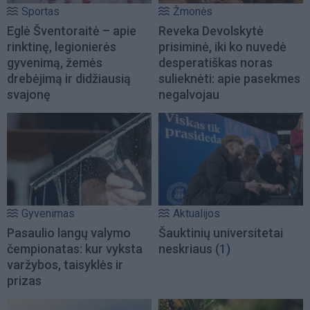
Sportas
Žmonės
Eglė Šventoraitė – apie
Reveka Devolskytė
rinktinę, legionierės
prisiminė, iki ko nuvedė
gyvenimą, žemės
desperatiškas noras
drebėjimą ir didžiausią
sulieknėti: apie pasekmes
svajonę
negalvojau
Gyvenimas
Aktualijos
Pasaulio langų valymo
Šauktinių universitetai
čempionatas: kur vyksta
neskriaus
(1)
varžybos, taisyklės ir
prizas