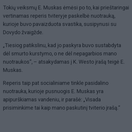
Tokių veiksmų E. Muskas ėmėsi po to, kai prieštaringai
vertinamas reperis tviteryje paskelbė nuotrauką,
kurioje buvo pavaizduota svastika, susipynusi su
Dovydo žvaigžde.
„Tiesiog patikslinu, kad jo paskyra buvo sustabdyta
dėl smurto kurstymo, o ne dėl nepagarbios mano
nuotraukos“, – atsakydamas į K. Westo įrašą teigė E.
Muskas.
Reperis taip pat socialiniame tinkle pasidalino
nuotrauka, kurioje pusnuogis E. Muskas yra
apipurškiamas vandeniu, ir parašė: „Visada
prisiminkime tai kaip mano paskutinį tviterio įrašą.“