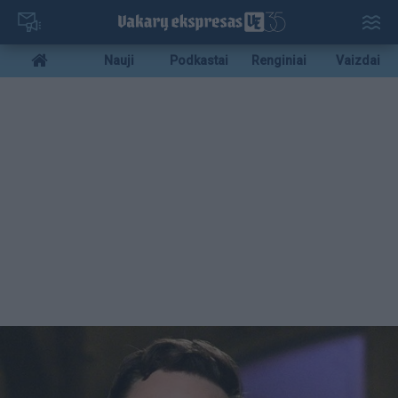
Pereiti
į
pagrindinį
Mobile
Nauji
Podkastai
Renginiai
Vaizdai
turinį
menu
bottom