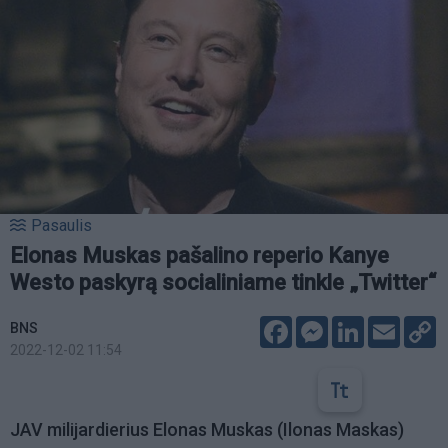
Pasaulis
Elonas Muskas pašalino reperio Kanye
Westo paskyrą socialiniame tinkle „Twitter“
Facebook
Messenger
LinkedIn
Email
C
BNS
L
2022-12-02 11:54
JAV milijardierius Elonas Muskas (Ilonas Maskas)