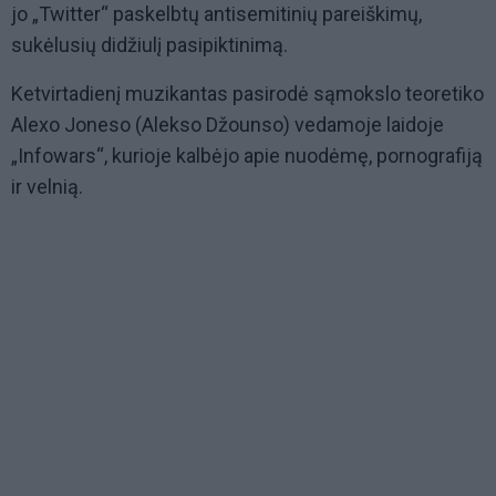
jo „Twitter“ paskelbtų antisemitinių pareiškimų,
sukėlusių didžiulį pasipiktinimą.
Ketvirtadienį muzikantas pasirodė sąmokslo teoretiko
Alexo Joneso (Alekso Džounso) vedamoje laidoje
„Infowars“, kurioje kalbėjo apie nuodėmę, pornografiją
ir velnią.