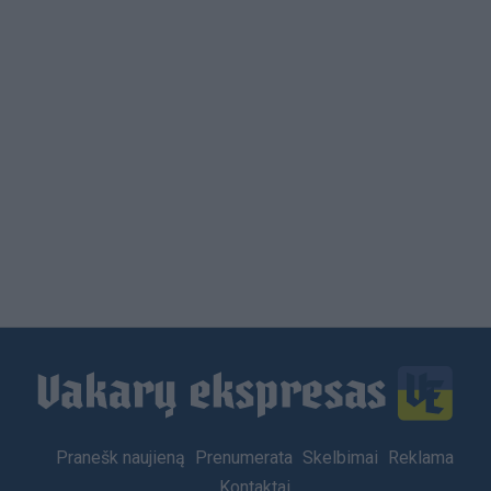
Load
More
Footer
Pranešk naujieną
Prenumerata
Skelbimai
Reklama
menu
Kontaktai