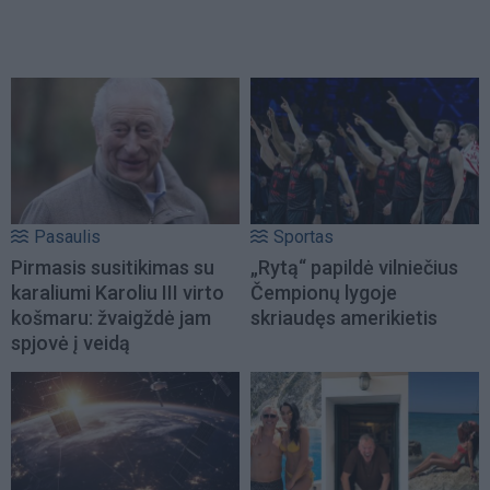
Pasaulis
Sportas
Pirmasis susitikimas su
„Rytą“ papildė vilniečius
karaliumi Karoliu III virto
Čempionų lygoje
košmaru: žvaigždė jam
skriaudęs amerikietis
spjovė į veidą