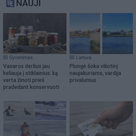
NAUJI
Gyvenimas
Lietuva
Vasaros derlius jau
Plungė šoka viliotinį
keliauja į stiklainius: ką
naujakuriams, vardija
verta žinoti prieš
privalumus
pradedant konservuoti