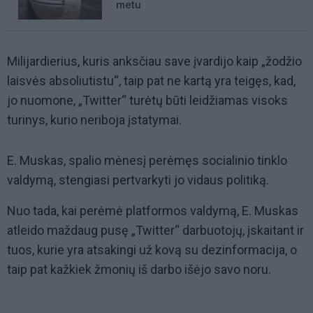
metu
Milijardierius, kuris anksčiau save įvardijo kaip „žodžio
laisvės absoliutistu“, taip pat ne kartą yra teigęs, kad,
jo nuomone, „Twitter“ turėtų būti leidžiamas visoks
turinys, kurio neriboja įstatymai.
E. Muskas, spalio mėnesį perėmęs socialinio tinklo
valdymą, stengiasi pertvarkyti jo vidaus politiką.
Nuo tada, kai perėmė platformos valdymą, E. Muskas
atleido maždaug pusę „Twitter“ darbuotojų, įskaitant ir
tuos, kurie yra atsakingi už kovą su dezinformacija, o
taip pat kažkiek žmonių iš darbo išėjo savo noru.