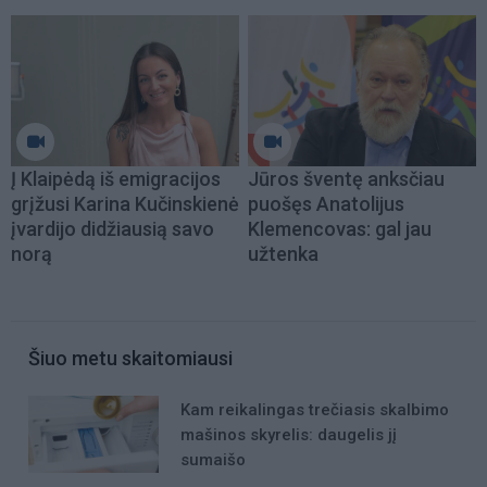
Į Klaipėdą iš emigracijos
Jūros šventę anksčiau
grįžusi Karina Kučinskienė
puošęs Anatolijus
įvardijo didžiausią savo
Klemencovas: gal jau
norą
užtenka
Šiuo metu skaitomiausi
Kam reikalingas trečiasis skalbimo
mašinos skyrelis: daugelis jį
sumaišo