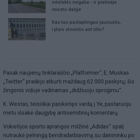
intelekto negalia - ir pietinėje
miesto dalyje
Kas tas paslaptingas jaunuolis,
rytais stovintis ant tilto?
Pasak naujienų tinklaraščio „Platformer“, E. Muskas
„Twitter“ pradėjo atkurti maždaug 62 000 paskyrų; šis
žingsnis viduje vadinamas „didžiuoju sprogimu“.
K. Westas, teisiškai pasikeitęs vardą į Ye, pastaruoju
metu išsakė daugybę antisemitinių komentarų.
Vokietijos sporto aprangos milžinė „Adidas“ spalį
nutraukė pelningą bendradarbiavimą su dainininku po