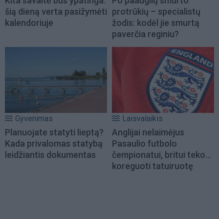
Kita savaitė bus ypatinga:
Po paauglių smurto
šią dieną verta pasižymėti
protrūkių – specialistų
kalendoriuje
žodis: kodėl jie smurtą
paverčia reginiu?
Gyvenimas
Laisvalaikis
Planuojate statyti lieptą?
Anglijai nelaimėjus
Kada privalomas statybą
Pasaulio futbolo
leidžiantis dokumentas
čempionatui, britui teko...
koreguoti tatuiruotę