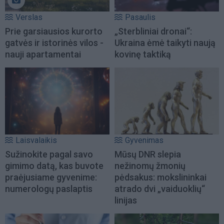
Verslas
Pasaulis
Prie garsiausios kurorto
„Sterbliniai dronai“:
gatvės ir istorinės vilos -
Ukraina ėmė taikyti naują
nauji apartamentai
kovinę taktiką
Laisvalaikis
Gyvenimas
Sužinokite pagal savo
Mūsų DNR slepia
gimimo datą, kas buvote
nežinomų žmonių
praėjusiame gyvenime:
pėdsakus: mokslininkai
numerologų paslaptis
atrado dvi „vaiduoklių“
linijas