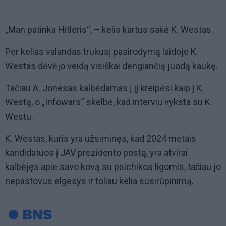
„Man patinka Hitleris“, – kelis kartus sakė K. Westas.
Per kelias valandas trukusį pasirodymą laidoje K.
Westas dėvėjo veidą visiškai dengiančią juodą kaukę.
Tačiau A. Jonesas kalbėdamas į jį kreipėsi kaip į K.
Westą, o „Infowars“ skelbė, kad interviu vyksta su K.
Westu.
K. Westas, kuris yra užsiminęs, kad 2024 metais
kandidatuos į JAV prezidento postą, yra atvirai
kalbėjęs apie savo kovą su psichikos ligomis, tačiau jo
nepastovus elgesys ir toliau kelia susirūpinimą.