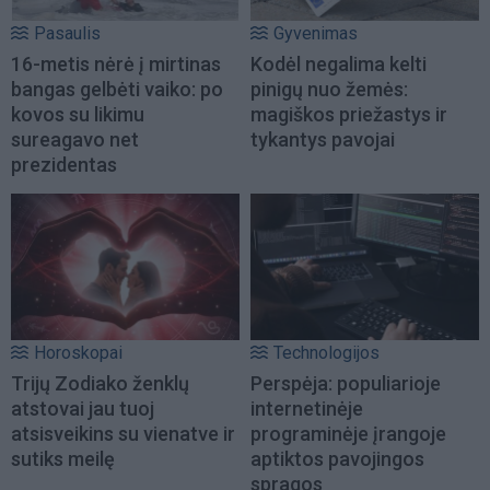
Pasaulis
Gyvenimas
16-metis nėrė į mirtinas
Kodėl negalima kelti
bangas gelbėti vaiko: po
pinigų nuo žemės:
kovos su likimu
magiškos priežastys ir
sureagavo net
tykantys pavojai
prezidentas
Horoskopai
Technologijos
Trijų Zodiako ženklų
Perspėja: populiarioje
atstovai jau tuoj
internetinėje
atsisveikins su vienatve ir
programinėje įrangoje
sutiks meilę
aptiktos pavojingos
spragos