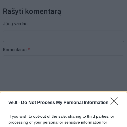
Rašyti komentarą
Jūsų vardas
Komentaras
ve.lt -
Do Not Process My Personal Information
This site is protected by
Sutinku su
taisyklėmis
reCAPTCHA and the Google
If you wish to opt-out of the sale, sharing to third parties, or
processing of your personal or sensitive information for
Privacy Policy
and
Terms of