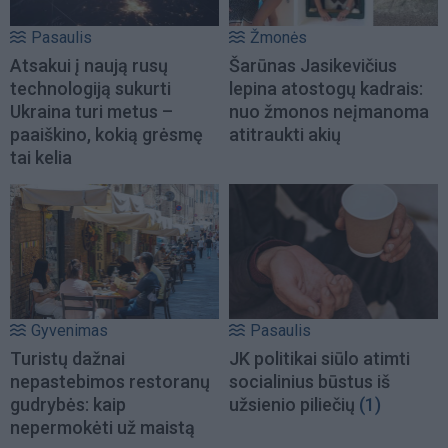
Pasaulis
Žmonės
Atsakui į naują rusų
Šarūnas Jasikevičius
technologiją sukurti
lepina atostogų kadrais:
Ukraina turi metus –
nuo žmonos neįmanoma
paaiškino, kokią grėsmę
atitraukti akių
tai kelia
Gyvenimas
Pasaulis
Turistų dažnai
JK politikai siūlo atimti
nepastebimos restoranų
socialinius būstus iš
gudrybės: kaip
užsienio piliečių
(1)
nepermokėti už maistą