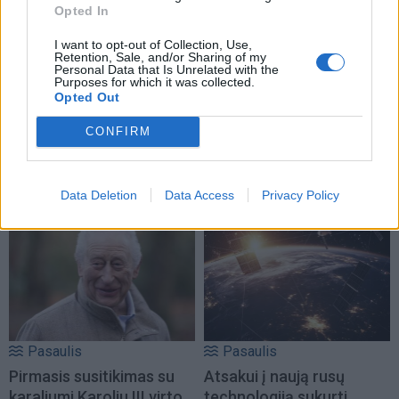
Opted In
I want to opt-out of Collection, Use,
Retention, Sale, and/or Sharing of my
Personal Data that Is Unrelated with the
Purposes for which it was collected.
Pasaulis
Pasaulis
Opted Out
16-metis nėrė į mirtinas
„Sterbliniai dronai“:
CONFIRM
bangas gelbėti vaiko: po
Ukraina ėmė taikyti naują
kovos su likimu
kovinę taktiką
sureagavo net
Data Deletion
Data Access
Privacy Policy
prezidentas
Pasaulis
Pasaulis
Pirmasis susitikimas su
Atsakui į naują rusų
karaliumi Karoliu III virto
technologiją sukurti