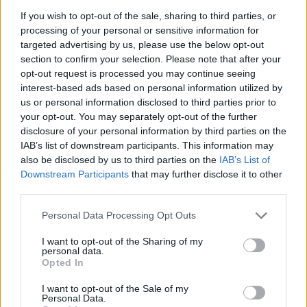
If you wish to opt-out of the sale, sharing to third parties, or
processing of your personal or sensitive information for
targeted advertising by us, please use the below opt-out
section to confirm your selection. Please note that after your
opt-out request is processed you may continue seeing
interest-based ads based on personal information utilized by
us or personal information disclosed to third parties prior to
Pasaulis
Pasaulis
your opt-out. You may separately opt-out of the further
Rekordiškai nusekęs
Ukrainiečių dronai smogė
disclosure of your personal information by third parties on the
Dunojus atidengė II
„Wildberries“ sandėliui
IAB’s list of downstream participants. This information may
pasaulinio karo laikų
Jekaterinburge, už 2000
also be disclosed by us to third parties on the
IAB’s List of
radinius
(1)
km nuo sienos
Downstream Participants
that may further disclose it to other
third parties.
Personal Data Processing Opt Outs
I want to opt-out of the Sharing of my
personal data.
Opted In
I want to opt-out of the Sale of my
Personal Data.