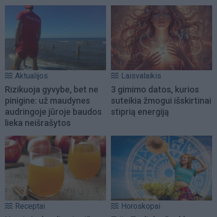
Aktualijos
Laisvalaikis
Rizikuoja gyvybe, bet ne
3 gimimo datos, kurios
pinigine: už maudynes
suteikia žmogui išskirtinai
audringoje jūroje baudos
stiprią energiją
lieka neišrašytos
Receptai
Horoskopai