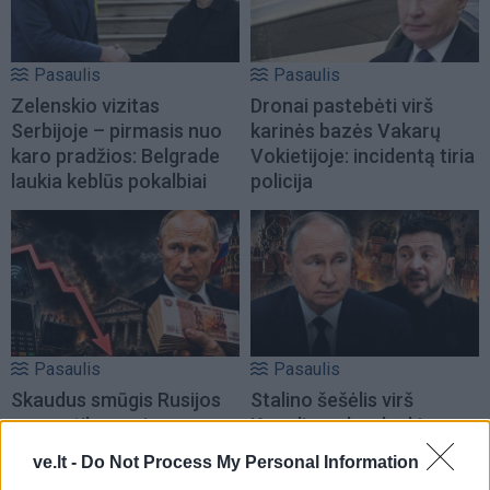
Pasaulis
Pasaulis
Zelenskio vizitas
Dronai pastebėti virš
Serbijoje – pirmasis nuo
karinės bazės Vakarų
karo pradžios: Belgrade
Vokietijoje: incidentą tiria
laukia keblūs pokalbiai
policija
Pasaulis
Pasaulis
Skaudus smūgis Rusijos
Stalino šešėlis virš
energetikos pajamoms:
Kremliaus: kas laukia
JAV Senatas pritarė
Rusijos pasitraukus
ve.lt -
Do Not Process My Personal Information
naujam sankcijų paketui
Vladimirui Putinui
(3)