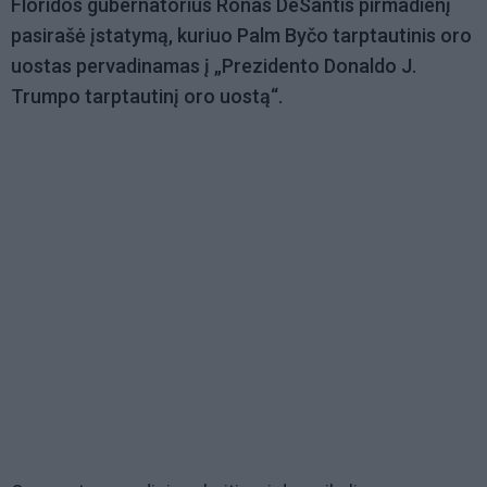
Floridos gubernatorius Ronas DeSantis pirmadienį
pasirašė įstatymą, kuriuo Palm Byčo tarptautinis oro
uostas pervadinamas į „Prezidento Donaldo J.
Trumpo tarptautinį oro uostą“.