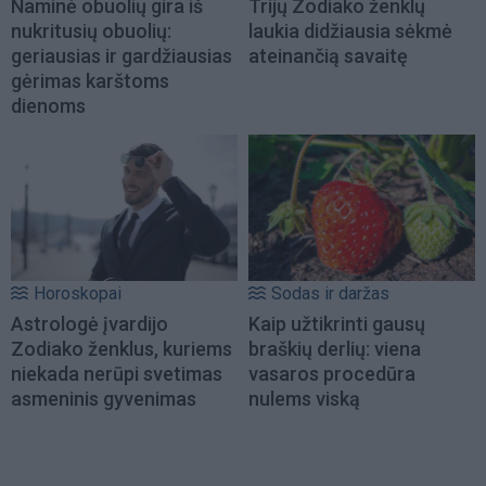
Naminė obuolių gira iš
Trijų Zodiako ženklų
nukritusių obuolių:
laukia didžiausia sėkmė
geriausias ir gardžiausias
ateinančią savaitę
gėrimas karštoms
dienoms
Horoskopai
Sodas ir daržas
Astrologė įvardijo
Kaip užtikrinti gausų
Zodiako ženklus, kuriems
braškių derlių: viena
niekada nerūpi svetimas
vasaros procedūra
asmeninis gyvenimas
nulems viską