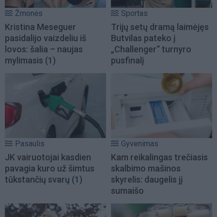
Žmonės
Sportas
Kristina Meseguer
Trijų setų dramą laimėjęs
pasidalijo vaizdeliu iš
Butvilas pateko į
lovos: šalia – naujas
„Challenger“ turnyro
mylimasis
(1)
pusfinalį
Pasaulis
Gyvenimas
JK vairuotojai kasdien
Kam reikalingas trečiasis
pavagia kuro už šimtus
skalbimo mašinos
tūkstančių svarų
(1)
skyrelis: daugelis jį
sumaišo