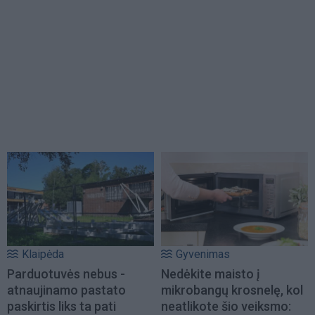
Klaipėda
Gyvenimas
Parduotuvės nebus -
Nedėkite maisto į
atnaujinamo pastato
mikrobangų krosnelę, kol
paskirtis liks ta pati
neatlikote šio veiksmo: