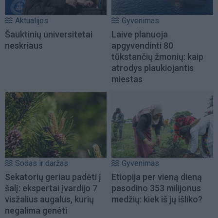
Aktualijos
Gyvenimas
Šauktinių universitetai
Laive planuoja
neskriaus
apgyvendinti 80
tūkstančių žmonių: kaip
atrodys plaukiojantis
miestas
Sodas ir daržas
Gyvenimas
Sekatorių geriau padėti į
Etiopija per vieną dieną
šalį: ekspertai įvardijo 7
pasodino 353 milijonus
visžalius augalus, kurių
medžių: kiek iš jų išliko?
negalima genėti