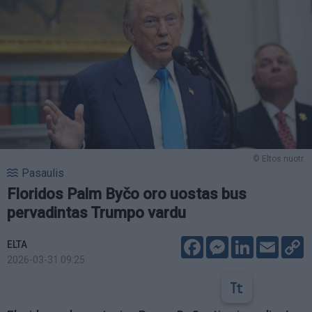
© Eltos nuotr.
Pasaulis
Floridos Palm Byčo oro uostas bus
pervadintas Trumpo vardu
Facebook
Messenger
LinkedIn
Email
C
ELTA
L
2026-03-31 09:25