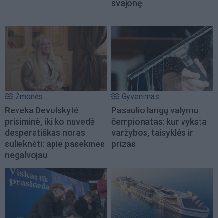
svajonę
Žmonės
Gyvenimas
Reveka Devolskytė
Pasaulio langų valymo
prisiminė, iki ko nuvedė
čempionatas: kur vyksta
desperatiškas noras
varžybos, taisyklės ir
sulieknėti: apie pasekmes
prizas
negalvojau