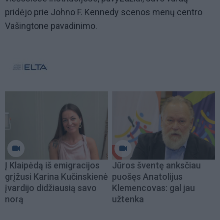
pridėjo prie Johno F. Kennedy scenos menų centro
Vašingtone pavadinimo.
Į Klaipėdą iš emigracijos
Jūros šventę anksčiau
grįžusi Karina Kučinskienė
puošęs Anatolijus
įvardijo didžiausią savo
Klemencovas: gal jau
norą
užtenka