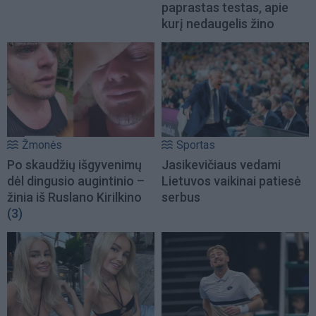
paprastas testas, apie
kurį nedaugelis žino
Žmonės
Sportas
Po skaudžių išgyvenimų
Jasikevičiaus vedami
dėl dingusio augintinio –
Lietuvos vaikinai patiesė
žinia iš Ruslano Kirilkino
serbus
(3)