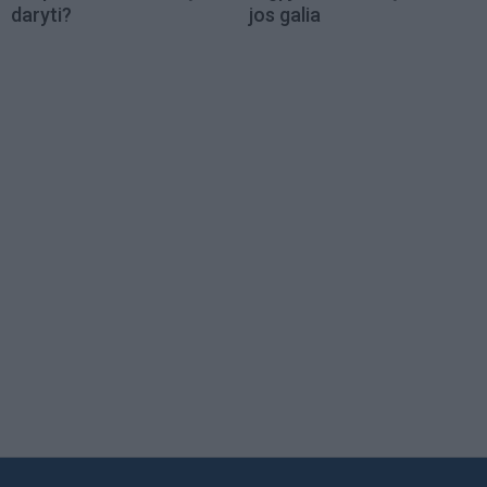
daryti?
jos galia
Load
More