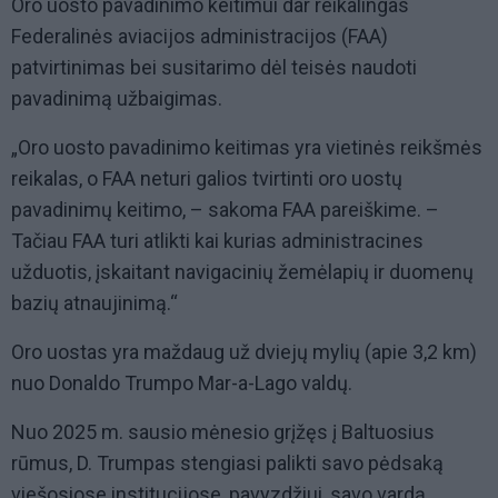
Oro uosto pavadinimo keitimui dar reikalingas
Federalinės aviacijos administracijos (FAA)
patvirtinimas bei susitarimo dėl teisės naudoti
pavadinimą užbaigimas.
„Oro uosto pavadinimo keitimas yra vietinės reikšmės
reikalas, o FAA neturi galios tvirtinti oro uostų
pavadinimų keitimo, – sakoma FAA pareiškime. –
Tačiau FAA turi atlikti kai kurias administracines
užduotis, įskaitant navigacinių žemėlapių ir duomenų
bazių atnaujinimą.“
Oro uostas yra maždaug už dviejų mylių (apie 3,2 km)
nuo Donaldo Trumpo Mar-a-Lago valdų.
Nuo 2025 m. sausio mėnesio grįžęs į Baltuosius
rūmus, D. Trumpas stengiasi palikti savo pėdsaką
viešosiose institucijose, pavyzdžiui, savo vardą