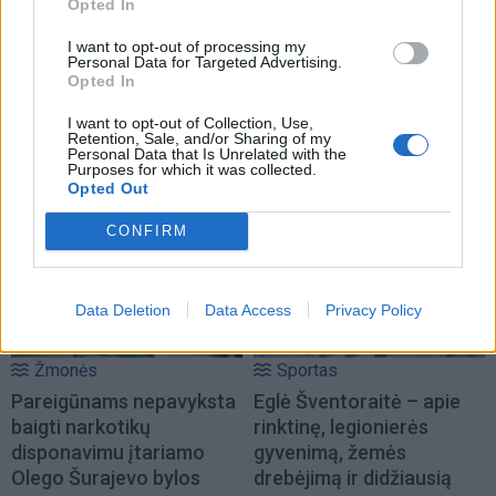
Opted In
I want to opt-out of processing my
Personal Data for Targeted Advertising.
Opted In
I want to opt-out of Collection, Use,
Retention, Sale, and/or Sharing of my
Personal Data that Is Unrelated with the
NAUJI
Purposes for which it was collected.
Opted Out
CONFIRM
Data Deletion
Data Access
Privacy Policy
Žmonės
Sportas
Pareigūnams nepavyksta
Eglė Šventoraitė – apie
baigti narkotikų
rinktinę, legionierės
disponavimu įtariamo
gyvenimą, žemės
Olego Šurajevo bylos
drebėjimą ir didžiausią