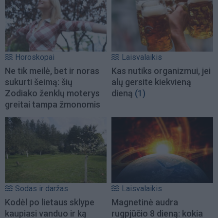
Horoskopai
Laisvalaikis
Ne tik meilė, bet ir noras
Kas nutiks organizmui, jei
sukurti šeimą: šių
alų gersite kiekvieną
Zodiako ženklų moterys
dieną
(1)
greitai tampa žmonomis
Sodas ir daržas
Laisvalaikis
Kodėl po lietaus sklype
Magnetinė audra
kaupiasi vanduo ir ką
rugpjūčio 8 dieną: kokia