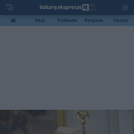
Pereiti
į
pagrindinį
Mobile
Nauji
Podkastai
Renginiai
Vaizdai
turinį
menu
bottom