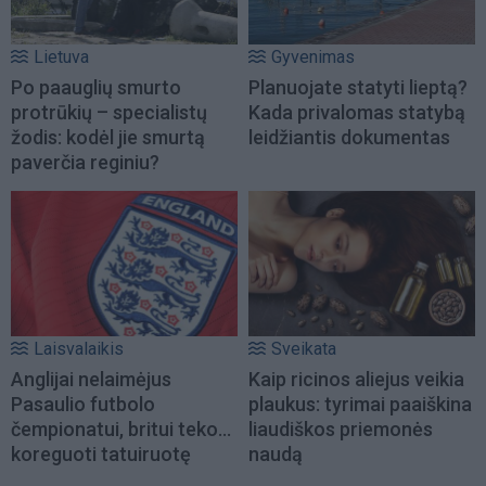
Lietuva
Gyvenimas
Po paauglių smurto
Planuojate statyti lieptą?
protrūkių – specialistų
Kada privalomas statybą
žodis: kodėl jie smurtą
leidžiantis dokumentas
paverčia reginiu?
Laisvalaikis
Sveikata
Anglijai nelaimėjus
Kaip ricinos aliejus veikia
Pasaulio futbolo
plaukus: tyrimai paaiškina
čempionatui, britui teko...
liaudiškos priemonės
koreguoti tatuiruotę
naudą