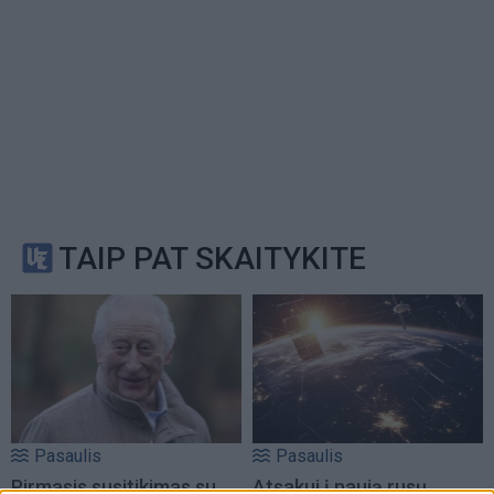
TAIP PAT SKAITYKITE
Pasaulis
Pasaulis
Pirmasis susitikimas su
Atsakui į naują rusų