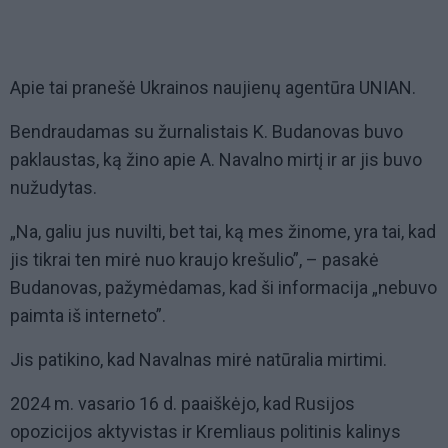
Apie tai pranešė Ukrainos naujienų agentūra UNIAN.
Bendraudamas su žurnalistais K. Budanovas buvo
paklaustas, ką žino apie A. Navalno mirtį ir ar jis buvo
nužudytas.
„Na, galiu jus nuvilti, bet tai, ką mes žinome, yra tai, kad
jis tikrai ten mirė nuo kraujo krešulio”, – pasakė
Budanovas, pažymėdamas, kad ši informacija „nebuvo
paimta iš interneto”.
Jis patikino, kad Navalnas mirė natūralia mirtimi.
2024 m. vasario 16 d. paaiškėjo, kad Rusijos
opozicijos aktyvistas ir Kremliaus politinis kalinys