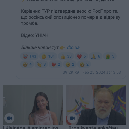
Į Klaipėdą iš emigracijos
Jūros šventę anksčiau