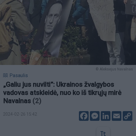
© Aleksejus Navalnas
Pasaulis
„Galiu jus nuvilti”: Ukrainos žvalgybos
vadovas atskleidė, nuo ko iš tikrųjų mirė
Navalnas
(2)
Facebook
Messenger
LinkedIn
Email
C
2024-02-26 15:42
L