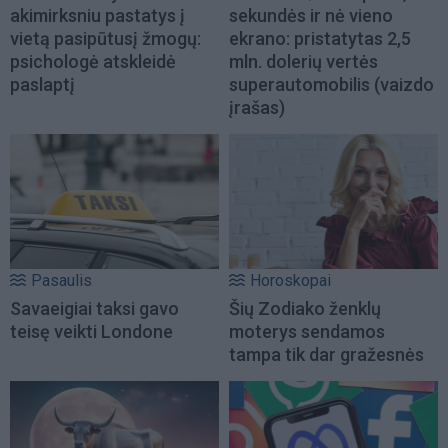
akimirksniu pastatys į
sekundės ir nė vieno
vietą pasipūtusį žmogų:
ekrano: pristatytas 2,5
psichologė atskleidė
mln. dolerių vertės
paslaptį
superautomobilis (vaizdo
įrašas)
Pasaulis
Horoskopai
Savaeigiai taksi gavo
Šių Zodiako ženklų
teisę veikti Londone
moterys sendamos
tampa tik dar gražesnės