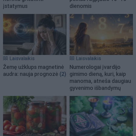
įstatymus
dienomis
Laisvalaikis
Laisvalaikis
Žemę užklups magnetinė
Numerologai įvardijo
audra: nauja prognozė
(2)
gimimo dieną, kuri, kaip
manoma, atneša daugiau
gyvenimo išbandymų