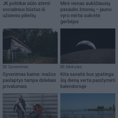
JK politikai siūlo atimti
Mirė vienas aukščiausių
socialinius būstus iš
pasaulio žmonių – jauno
užsienio piliečių
vyro mirtis sukrėtė
gerbėjus
Gyvenimas
Mokslas
Gyvenimas kaime: mažos
Kita savaitė bus ypatinga:
paslaptys tampa dideliais
šią dieną verta pasižymėti
privalumais
kalendoriuje