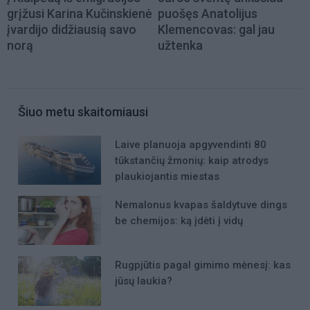
grįžusi Karina Kučinskienė
puošęs Anatolijus
įvardijo didžiausią savo
Klemencovas: gal jau
norą
užtenka
Šiuo metu skaitomiausi
Laive planuoja apgyvendinti 80
tūkstančių žmonių: kaip atrodys
plaukiojantis miestas
Nemalonus kvapas šaldytuve dings
be chemijos: ką įdėti į vidų
Rugpjūtis pagal gimimo mėnesį: kas
jūsų laukia?