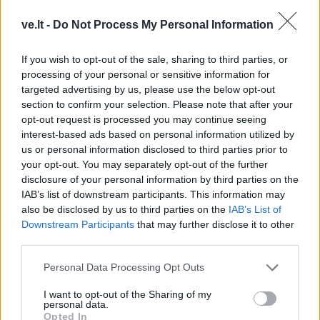
karaliumi Karoliu III virto
technologiją sukurti
ve.lt -
Do Not Process My Personal Information
košmaru: žvaigždė jam
Ukraina turi metus –
spjovė į veidą
paaiškino, kokią grėsmę
If you wish to opt-out of the sale, sharing to third parties, or
tai kelia
processing of your personal or sensitive information for
targeted advertising by us, please use the below opt-out
section to confirm your selection. Please note that after your
opt-out request is processed you may continue seeing
interest-based ads based on personal information utilized by
us or personal information disclosed to third parties prior to
your opt-out. You may separately opt-out of the further
disclosure of your personal information by third parties on the
Pasaulis
Pasaulis
IAB’s list of downstream participants. This information may
JK politikai siūlo atimti
Savaeigiai taksi gavo
also be disclosed by us to third parties on the
IAB’s List of
socialinius būstus iš
teisę veikti Londone
Downstream Participants
that may further disclose it to other
užsienio piliečių
third parties.
Personal Data Processing Opt Outs
I want to opt-out of the Sharing of my
personal data.
Opted In