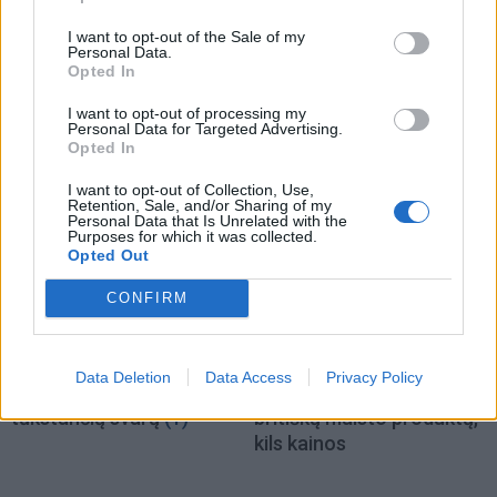
I want to opt-out of the Sale of my
Personal Data.
Pasaulis
Pasaulis
Opted In
JK nuteistas vyras, trejus
Išėjo uogauti – bet rado
I want to opt-out of processing my
metus šaldiklyje laikęs...
šį tą daugiau
Personal Data for Targeted Advertising.
motinos kūną
Opted In
I want to opt-out of Collection, Use,
Retention, Sale, and/or Sharing of my
Personal Data that Is Unrelated with the
Purposes for which it was collected.
Opted Out
CONFIRM
Pasaulis
Pasaulis
JK vairuotojai kasdien
Sausra Anglijoje:
Data Deletion
Data Access
Privacy Policy
pavagia kuro už šimtus
parduotuvėse pritrūks
tūkstančių svarų
(1)
britiškų maisto produktų,
kils kainos