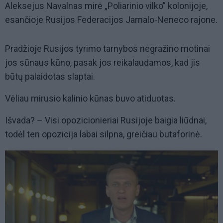
Aleksejus Navalnas mirė „Poliarinio vilko” kolonijoje,
esančioje Rusijos Federacijos Jamalo-Neneco rajone.
Pradžioje Rusijos tyrimo tarnybos negražino motinai
jos sūnaus kūno, pasak jos reikalaudamos, kad jis
būtų palaidotas slaptai.
Vėliau mirusio kalinio kūnas buvo atiduotas.
Išvada? – Visi opozicionieriai Rusijoje baigia liūdnai,
todėl ten opozicija labai silpna, greičiau butaforinė.