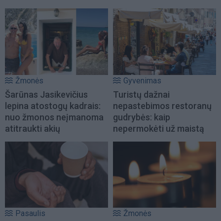
Žmonės
Gyvenimas
Šarūnas Jasikevičius
Turistų dažnai
lepina atostogų kadrais:
nepastebimos restoranų
nuo žmonos neįmanoma
gudrybės: kaip
atitraukti akių
nepermokėti už maistą
Pasaulis
Žmonės