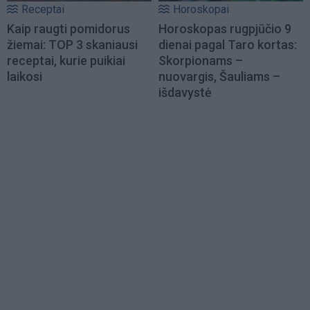
Receptai
Horoskopai
Kaip raugti pomidorus
Horoskopas rugpjūčio 9
žiemai: TOP 3 skaniausi
dienai pagal Taro kortas:
receptai, kurie puikiai
Skorpionams –
laikosi
nuovargis, Šauliams –
išdavystė
Load