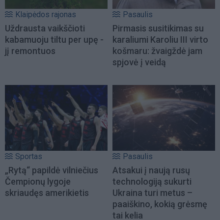
Klaipėdos rajonas
Pasaulis
Uždrausta vaikščioti
Pirmasis susitikimas su
kabamuoju tiltu per upę -
karaliumi Karoliu III virto
jį remontuos
košmaru: žvaigždė jam
spjovė į veidą
Sportas
Pasaulis
„Rytą“ papildė vilniečius
Atsakui į naują rusų
Čempionų lygoje
technologiją sukurti
skriaudęs amerikietis
Ukraina turi metus –
paaiškino, kokią grėsmę
tai kelia