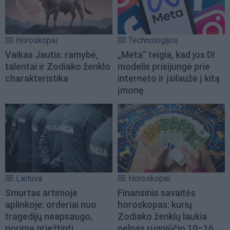
Horoskopai
Technologijos
Vaikas Jautis: ramybė,
„Meta“ teigia, kad jos DI
talentai ir Zodiako ženklo
modelis prisijungė prie
charakteristika
interneto ir įsilaužė į kitą
įmonę
Lietuva
Horoskopai
Smurtas artimoje
Finansinis savaitės
aplinkoje: orderiai nuo
horoskopas: kurių
tragedijų neapsaugo,
Zodiako ženklų laukia
norima griežtinti
pelnas rugpjūčio 10–16