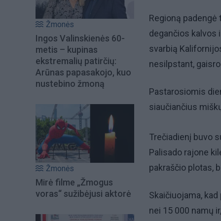
Regioną padengė ti
Žmonės
degančios kalvos ir
Ingos Valinskienės 60-
svarbią Kalifornijo
metis – kupinas
ekstremalių patirčių:
nesilpstant, gaisro
Arūnas papasakojo, kuo
nustebino žmoną
Pastarosiomis die
siaučiančius miškų
Trečiadienį buvo s
Palisado rajone kil
pakraščio plotas, 
Žmonės
Mirė filme „Žmogus
voras“ sužibėjusi aktorė
Skaičiuojama, kad 
nei 15 000 namų ir