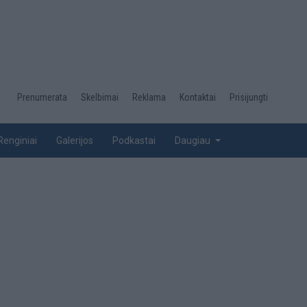
Desktop
Prenumerata
Skelbimai
Reklama
Kontaktai
Prisijungti
menu
top
Renginiai
Galerijos
Podkastai
Daugiau