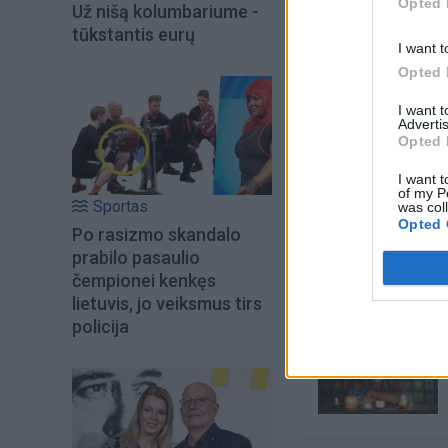
Opted 
Už nišą kolumbariume -
tūkstantis eurų
I want t
Opted 
I want 
Advertis
Opted 
I want t
of my P
Sportas
was col
Šiuo metu skait
Opted 
Po rasizmo skandalo
prabilo pasaulio
čempionei kenkęs
lietuvis, jo veiksmus tirs
policija