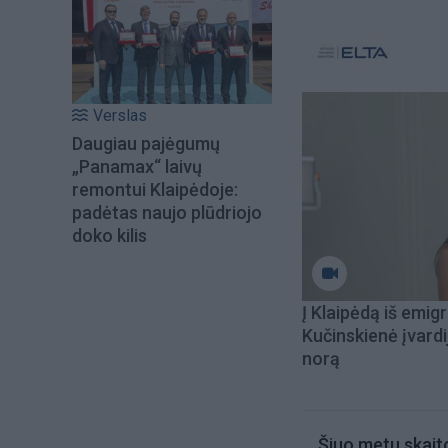
Verslas
Daugiau pajėgumų
„Panamax“ laivų
remontui Klaipėdoje:
padėtas naujo plūdriojo
doko kilis
Į Klaipėdą iš emigr
Kučinskienė įvardi
norą
Šiuo metu skait