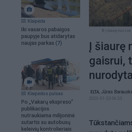
Klaipėda
Iki vasaros pabaigos
© Į šiaurę nuo Los
paupyje bus atidarytas
Į šiaurę
naujas parkas
(7)
gaisrui,
nurodyta
,
Jūras Barausk
ELTA
Klaipėdos pulsas
2025-01-23 06:33
Po „Vakarų ekspreso“
publikacijos
nutraukiama milijoninė
Tūkstančiams 
sutartis su autobusų
keleivių kontrolieriais