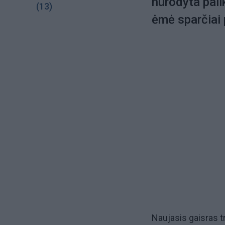
nurodyta pali
(13)
ėmė sparčiai 
Naujasis gaisras t