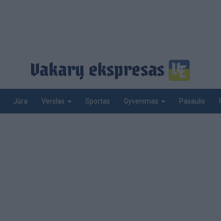
Jūra
Sportas
Pasaulis
Verslas
Gyvenimas