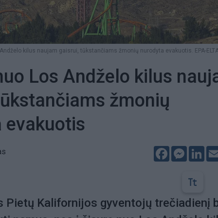
 Andželo kilus naujam gaisrui, tūkstančiams žmonių nurodyta evakuotis. EPA-ELTA
 nuo Los Andželo kilus nau
 tūkstančiams žmonių
 evakuotis
Facebook
Messeng
Lin
as
Pietų Kalifornijos gyventojų trečiadienį 