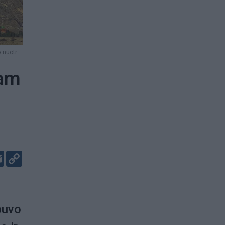
 nuotr.
jam
er
kedIn
Email
Copy
Link
buvo