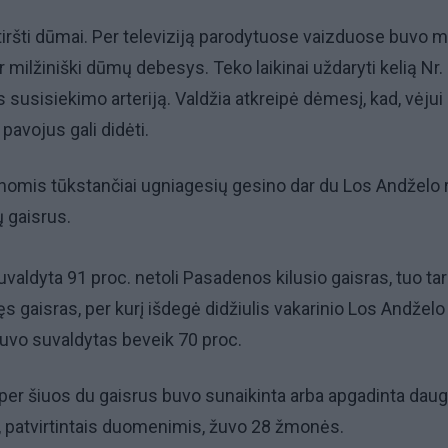
ršti dūmai. Per televiziją parodytuose vaizduose buvo m
 milžiniški dūmų debesys. Teko laikinai uždaryti kelią Nr.
s susisiekimo arteriją. Valdžia atkreipė dėmesį, kad, vėjui
 pavojus gali didėti.
nomis tūkstančiai ugniagesių gesino dar du Los Andželo 
 gaisrus.
uvaldyta 91 proc. netoli Pasadenos kilusio gaisras, tuo ta
ęs gaisras, per kurį išdegė didžiulis vakarinio Los Andželo
buvo suvaldytas beveik 70 proc.
per šiuos du gaisrus buvo sunaikinta arba apgadinta daug
, patvirtintais duomenimis, žuvo 28 žmonės.