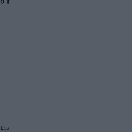
o ir
o Los