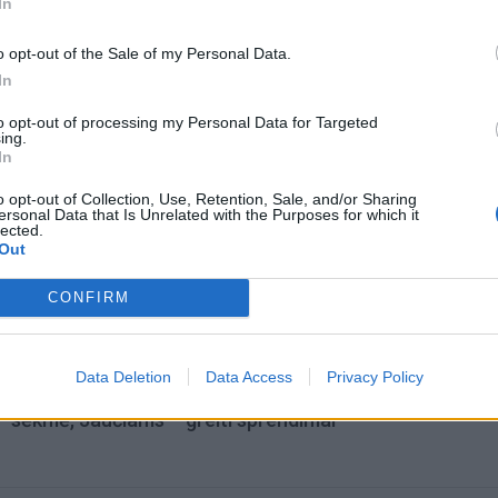
In
o opt-out of the Sale of my Personal Data.
In
to opt-out of processing my Personal Data for Targeted
ing.
In
o opt-out of Collection, Use, Retention, Sale, and/or Sharing
ersonal Data that Is Unrelated with the Purposes for which it
lected.
omiausi
Out
Aiškiaregės pranašystė: numatė katastrofišką karo
CONFIRM
pabaigą Ukrainoje
Data Deletion
Data Access
Privacy Policy
Taro kortų horoskopas rugpjūčio 6 dienai: Svarstyklė
sėkmė, Jaučiams – greiti sprendimai