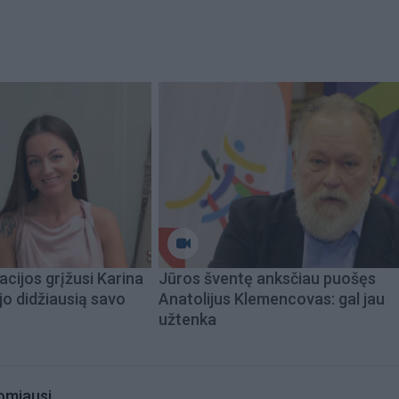
acijos grįžusi Karina
Jūros šventę anksčiau puošęs
jo didžiausią savo
Anatolijus Klemencovas: gal jau
užtenka
omiausi