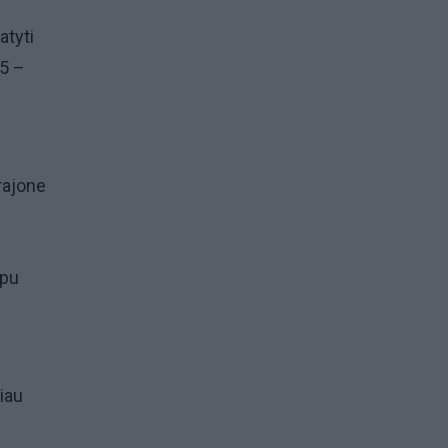
atyti
 5 –
rajone
rpu
iau