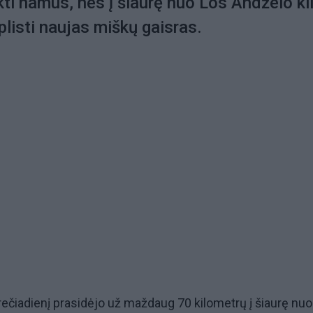
kti namus, nes į šiaurę nuo Los Andželo kil
plisti naujas miškų gaisras.
rečiadienį prasidėjo už maždaug 70 kilometrų į šiaurę nu