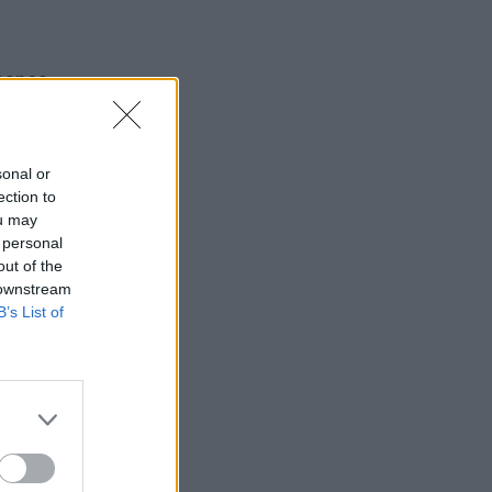
epsnos
os
ienio
sonal or
ection to
ou may
os
 personal
out of the
 downstream
kol
B’s List of