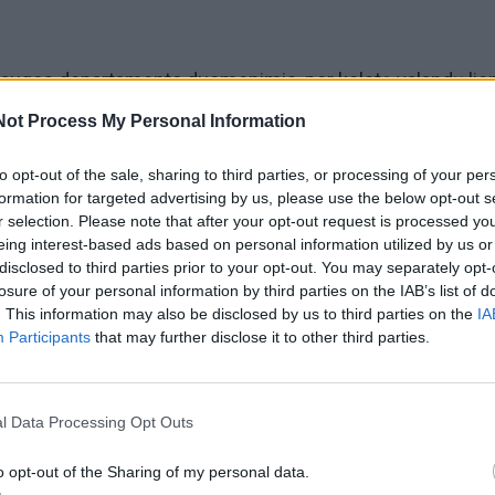
saugos departamento duomenimis, per keletą valandų li
nei 38 kvadratinių kilometrų plotą ir, Los Andželo apygard
Not Process My Personal Information
augos viršininko Anthony‘io Marrone‘o teigimu, iki trečiad
to opt-out of the sale, sharing to third parties, or processing of your per
o pavykę suvaldyti.
formation for targeted advertising by us, please use the below opt-out s
r selection. Please note that after your opt-out request is processed y
0 žmonių buvo nurodyta evakuotis, dėl galimos evakuacij
eing interest-based ads based on personal information utilized by us or
disclosed to third parties prior to your opt-out. You may separately opt-
 20 000 gyventojų, sakė Los Andželo apygardos šerifas
losure of your personal information by third parties on the IAB’s list of
džios teigimu, apie ugnies sunaikintą nekilnojamąjį turtą 
. This information may also be disclosed by us to third parties on the
IA
Participants
that may further disclose it to other third parties.
l Data Processing Opt Outs
o opt-out of the Sharing of my personal data.