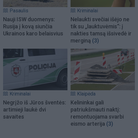
Pasaulis
Kriminalai
Nauji ISW duomenys:
Nelaukti svečiai išėjo ne
Rusija į kovą siunčia
tik su „lauktuvėmis“: į
Ukrainos karo belaisvius
nakties tamsą išsivedė ir
merginą
(3)
Kriminalai
Klaipėda
Negrįžo iš Jūros šventės:
Kelininkai gali
artimieji laukė dvi
patriukšmauti naktį:
savaites
remontuojama svarbi
eismo arterija
(3)