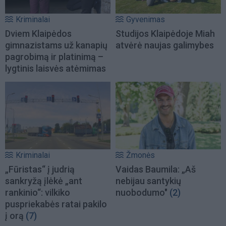
Kriminalai
Gyvenimas
Dviem Klaipėdos
Studijos Klaipėdoje Miah
gimnazistams už kanapių
atvėrė naujas galimybes
pagrobimą ir platinimą –
lygtinis laisvės atėmimas
Kriminalai
Žmonės
„Fūristas“ į judrią
Vaidas Baumila: „Aš
sankryžą įlėkė „ant
nebijau santykių
rankinio“: vilkiko
nuobodumo"
(2)
puspriekabės ratai pakilo
į orą
(7)