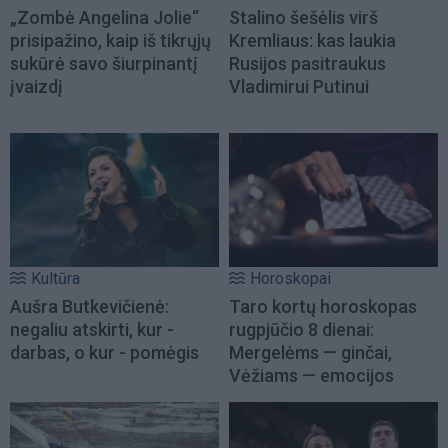
„Zombė Angelina Jolie“
Stalino šešėlis virš
prisipažino, kaip iš tikrųjų
Kremliaus: kas laukia
sukūrė savo šiurpinantį
Rusijos pasitraukus
įvaizdį
Vladimirui Putinui
Kultūra
Horoskopai
Aušra Butkevičienė:
Taro kortų horoskopas
negaliu atskirti, kur -
rugpjūčio 8 dienai:
darbas, o kur - pomėgis
Mergelėms — ginčai,
Vėžiams — emocijos