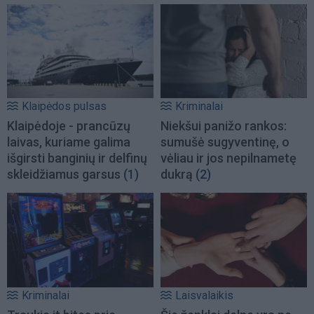
Klaipėdos pulsas
Kriminalai
Klaipėdoje - prancūzų
Niekšui panižo rankos:
laivas, kuriame galima
sumušė sugyventinę, o
išgirsti banginių ir delfinų
vėliau ir jos nepilnametę
skleidžiamus garsus
(1)
dukrą
(2)
Kriminalai
Laisvalaikis