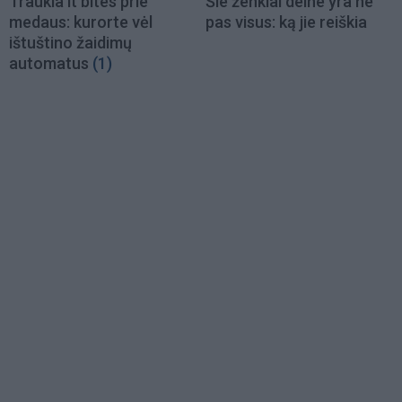
Traukia it bites prie
Šie ženklai delne yra ne
medaus: kurorte vėl
pas visus: ką jie reiškia
ištuštino žaidimų
automatus
(1)
Load
More