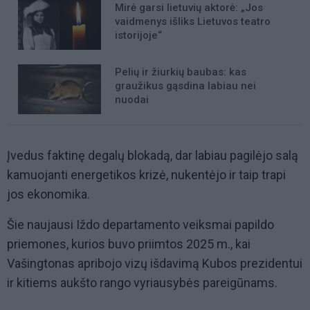
Mirė garsi lietuvių aktorė: „Jos
vaidmenys išliks Lietuvos teatro
istorijoje“
Pelių ir žiurkių baubas: kas
graužikus gąsdina labiau nei
nuodai
Įvedus faktinę degalų blokadą, dar labiau pagilėjo salą
kamuojanti energetikos krizė, nukentėjo ir taip trapi
jos ekonomika.
Šie naujausi Iždo departamento veiksmai papildo
priemones, kurios buvo priimtos 2025 m., kai
Vašingtonas apribojo vizų išdavimą Kubos prezidentui
ir kitiems aukšto rango vyriausybės pareigūnams.