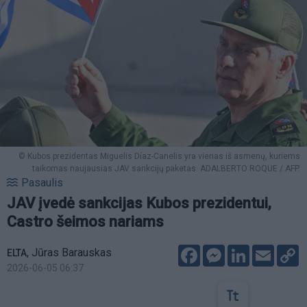
© Kubos prezidentas Miguelis Díaz-Canelis yra vienas iš asmenų, kuriems
taikomas naujausias JAV sankcijų paketas. ADALBERTO ROQUE / AFP.
Pasaulis
JAV įvedė sankcijas Kubos prezidentui,
Castro šeimos nariams
Facebook
Messenger
LinkedIn
Email
C
,
Jūras Barauskas
ELTA
L
2026-06-05 06:37