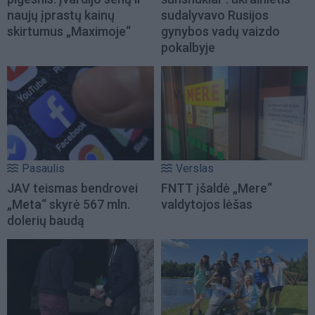
naujų įprastų kainų
sudalyvavo Rusijos
skirtumus „Maximoje“
gynybos vadų vaizdo
pokalbyje
Pasaulis
Verslas
JAV teismas bendrovei
FNTT įšaldė „Mere“
„Meta“ skyrė 567 mln.
valdytojos lėšas
dolerių baudą