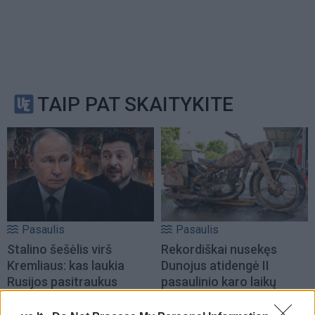
TAIP PAT SKAITYKITE
Pasaulis
Pasaulis
Stalino šešėlis virš
Rekordiškai nusekęs
Kremliaus: kas laukia
Dunojus atidengė II
Rusijos pasitraukus
pasaulinio karo laikų
Vladimirui Putinui
radinius