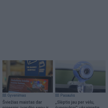
Gyvenimas
Pasaulis
Šviežias maistas dar
„Slėptis jau per vėlu,
pigesnis: įvardijo senų ir
šunsnukiai“: ukrainietis