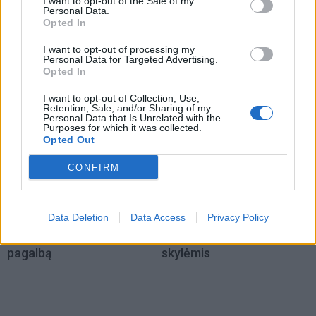
I want to opt-out of the Sale of my
Personal Data.
šunsnukiai“: ukrainietis
„Meta“ skyrė 567 mln.
Opted In
sudalyvavo Rusijos
dolerių baudą
gynybos vadų vaizdo
I want to opt-out of processing my
Personal Data for Targeted Advertising.
pokalbyje
Opted In
I want to opt-out of Collection, Use,
Retention, Sale, and/or Sharing of my
Personal Data that Is Unrelated with the
Purposes for which it was collected.
Opted Out
CONFIRM
Pasaulis
Pasaulis
Trumpas sureagavo į
Kaip Rusijos balistinės
Data Deletion
Data Access
Privacy Policy
Zelenskio prašymą
raketos naudojasi
suteikti papildomą karinę
Ukrainos oro gynybos
pagalbą
skylėmis