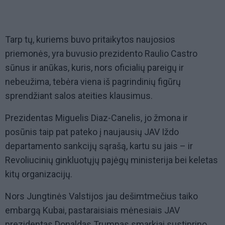
Tarp tų, kuriems buvo pritaikytos naujosios
priemonės, yra buvusio prezidento Raulio Castro
sūnus ir anūkas, kuris, nors oficialių pareigų ir
nebeužima, tebėra viena iš pagrindinių figūrų
sprendžiant salos ateities klausimus.
Prezidentas Miguelis Diaz-Canelis, jo žmona ir
posūnis taip pat pateko į naujausių JAV Iždo
departamento sankcijų sąrašą, kartu su jais – ir
Revoliucinių ginkluotųjų pajėgų ministerija bei keletas
kitų organizacijų.
Nors Jungtinės Valstijos jau dešimtmečius taiko
embargą Kubai, pastaraisiais mėnesiais JAV
prezidentas Donaldas Trumpas smarkiai sustiprino