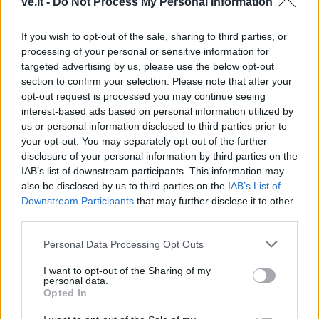
ve.lt -
Do Not Process My Personal Information
If you wish to opt-out of the sale, sharing to third parties, or
processing of your personal or sensitive information for
targeted advertising by us, please use the below opt-out
section to confirm your selection. Please note that after your
opt-out request is processed you may continue seeing
Pasaulis
Pasaulis
interest-based ads based on personal information utilized by
Ukrainiečių dronai smogė
Nauji ISW duomenys:
us or personal information disclosed to third parties prior to
„Wildberries“ sandėliui
Rusija į kovą siunčia
your opt-out. You may separately opt-out of the further
disclosure of your personal information by third parties on the
Jekaterinburge, už 2000
Ukrainos karo belaisvius
IAB’s list of downstream participants. This information may
km nuo sienos
also be disclosed by us to third parties on the
IAB’s List of
Downstream Participants
that may further disclose it to other
third parties.
Personal Data Processing Opt Outs
I want to opt-out of the Sharing of my
personal data.
Opted In
Pasaulis
Pasaulis
„Slėptis jau per vėlu,
JAV teismas bendrovei