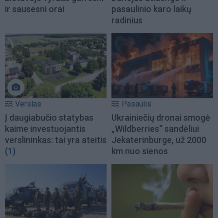
ir sausesni orai
pasaulinio karo laikų
radinius
Verslas
Pasaulis
Į daugiabučio statybas
Ukrainiečių dronai smogė
kaime investuojantis
„Wildberries“ sandėliui
verslininkas: tai yra ateitis
Jekaterinburge, už 2000
(1)
km nuo sienos