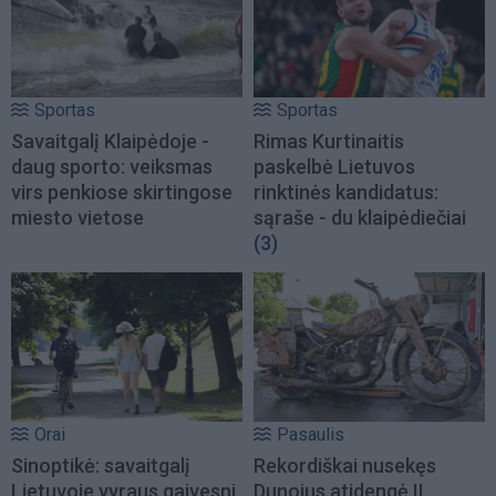
Sportas
Sportas
Savaitgalį Klaipėdoje -
Rimas Kurtinaitis
daug sporto: veiksmas
paskelbė Lietuvos
virs penkiose skirtingose
rinktinės kandidatus:
miesto vietose
sąraše - du klaipėdiečiai
(3)
Orai
Pasaulis
Sinoptikė: savaitgalį
Rekordiškai nusekęs
Lietuvoje vyraus gaivesni
Dunojus atidengė II