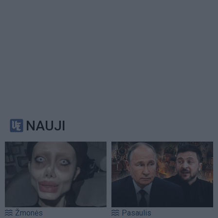
NAUJI
Žmonės
Pasaulis