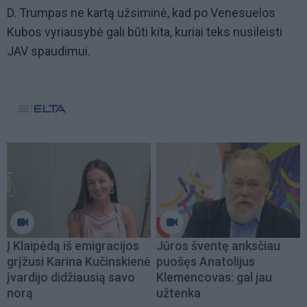
D. Trumpas ne kartą užsiminė, kad po Venesuelos
Kubos vyriausybė gali būti kita, kuriai teks nusileisti
JAV spaudimui.
Į Klaipėdą iš emigracijos
Jūros šventę anksčiau
grįžusi Karina Kučinskienė
puošęs Anatolijus
įvardijo didžiausią savo
Klemencovas: gal jau
norą
užtenka