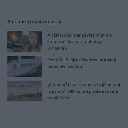
Šiuo metu skaitomiausi
Aiškiaregės pranašystė: numatė
katastrofišką karo pabaigą
Ukrainoje
Negrįžo iš Jūros šventės: artimieji
laukė dvi savaites
„Fūristas“ į judrią sankryžą įlėkė „ant
rankinio“: vilkiko puspriekabės ratai
pakilo į orą