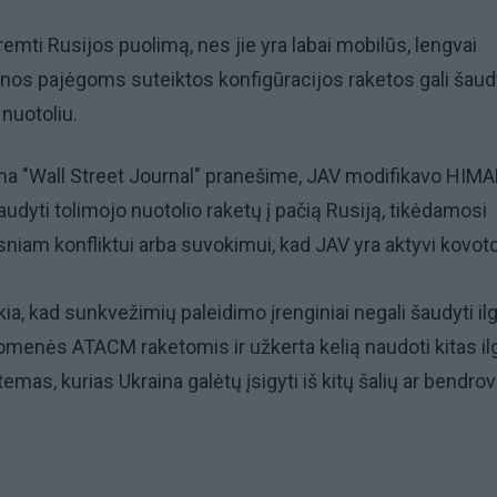
mti Rusijos puolimą, nes jie yra labai mobilūs, lengvai
inos pajėgoms suteiktos konfigūracijos raketos gali šaud
nuotoliu.
ama "Wall Street Journal" pranešime, JAV modifikavo HIMA
audyti tolimojo nuotolio raketų į pačią Rusiją, tikėdamosi
esniam konfliktui arba suvokimui, kad JAV yra aktyvi kovoto
kia, kad sunkvežimių paleidimo įrenginiai negali šaudyti il
omenės ATACM raketomis ir užkerta kelią naudoti kitas il
temas, kurias Ukraina galėtų įsigyti iš kitų šalių ar bendrov