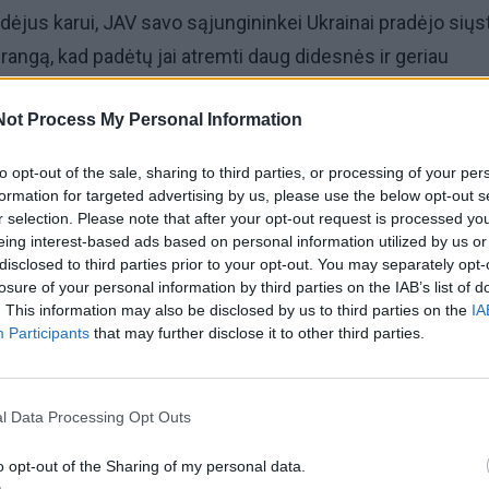
dėjus karui, JAV savo sąjungininkei Ukrainai pradėjo siųst
įrangą, kad padėtų jai atremti daug didesnės ir geriau
 invaziją.
Not Process My Personal Information
kluotės perdavimą pateko 20 didelio judrumo artilerijos ra
to opt-out of the sale, sharing to third parties, or processing of your per
 - karinių sunkvežimių, naudojamų palydovų valdomoms
formation for targeted advertising by us, please use the below opt-out s
r selection. Please note that after your opt-out request is processed y
eing interest-based ads based on personal information utilized by us or
disclosed to third parties prior to your opt-out. You may separately opt-
ependent", HIMARS padarė didžiulę įtaką mūšio lauke, o v
losure of your personal information by third parties on the IAB’s list of
. This information may also be disclosed by us to third parties on the
IA
gynybos pareigūnas dėl jų veiksmingumo trikdant Rusijo
Participants
that may further disclose it to other third parties.
o juos "labiausiai medžiojamais dalykais visoje Ukrainoje
l Data Processing Opt Outs
o opt-out of the Sharing of my personal data.