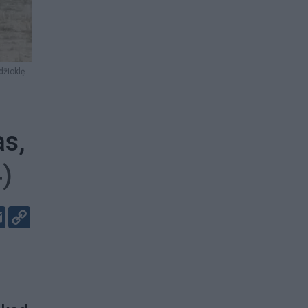
žioklę
as,
4)
er
kedIn
Email
Copy
Link