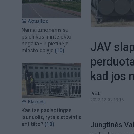
Aktualijos
Namai žmonėms su
psichikos ir intelekto
JAV slap
negalia - ir pietinėje
miesto dalyje
(10)
perduota
kad jos 
VE.LT
2022-12-07 19:16
Klaipėda
Kas tas paslaptingas
jaunuolis, rytais stovintis
Jungtinės Val
ant tilto?
(10)