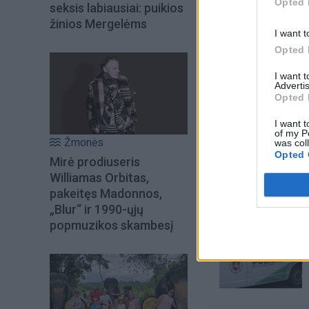
Opted 
seksis labiausiai: puikios
žinios Mergelėms
I want t
Opted 
I want 
Advertis
Opted 
I want t
of my P
Žmonės
was col
Šiuo metu skait
Opted 
Mirė prodiuseris
Williamas Orbitas,
pakeitęs Madonnos,
„Blur“ ir 1990-ųjų
popmuzikos skambesį