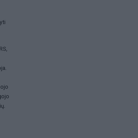
yti
RS,
ja.
gojo
gojo
ių.