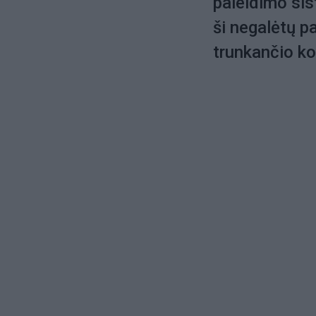
paleidimo sis
ši negalėtų pa
trunkančio ko