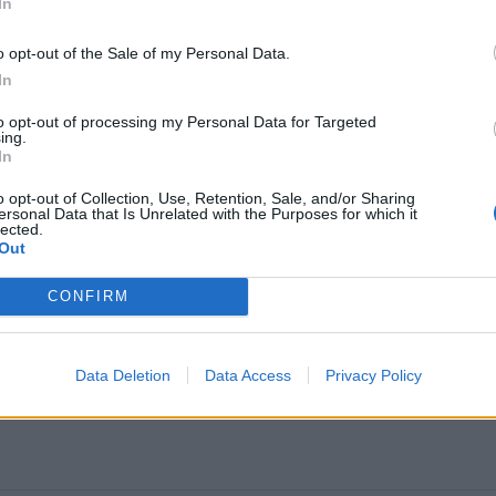
In
o opt-out of the Sale of my Personal Data.
In
to opt-out of processing my Personal Data for Targeted
ing.
In
o opt-out of Collection, Use, Retention, Sale, and/or Sharing
ersonal Data that Is Unrelated with the Purposes for which it
lected.
omiausi
Out
CONFIRM
Pelių ir žiurkių baubas: kas graužikus gąsdina labiau ne
nuodai
Data Deletion
Data Access
Privacy Policy
Negrįžo iš Jūros šventės: artimieji laukė dvi savaites