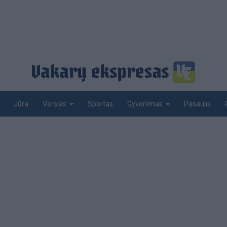
Jūra
Sportas
Pasaulis
Verslas
Gyvenimas