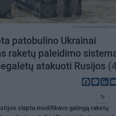
© Rusai paskelbė HIMARS med
ta patobulino Ukrainai
s raketų paleidimo sistem
negalėtų atakuoti Rusijos
(
Facebook
Messeng
Lin
stijos slapta modifikavo galingą raketų