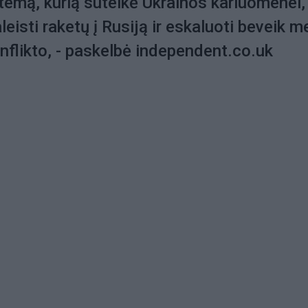
temą, kurią suteikė Ukrainos kariuomenei,
leisti raketų į Rusiją ir eskaluoti beveik 
nflikto, - paskelbė independent.co.uk