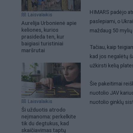
HIMARS padėjo atre
Laisvalaikis
paslepiami, o Ukra
Aurelija Urbonienė apie
keliones, kurios
maždaug 50 mylių 
prasideda ten, kur
baigiasi turistiniai
Tačiau, kaip teigi
maršrutai
kad jos negalėtų š
užkirsti kelią plat
Šie pakeitimai reiš
nuotolio JAV kariu
Laisvalaikis
nuotolio ginklų sis
Ši užduotis atrodo
neįmanoma: perkelkite
tik du degtukus, kad
skaičiavimas taptų