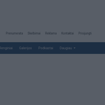
Desktop
Prenumerata
Skelbimai
Reklama
Kontaktai
Prisijungti
menu
top
Renginiai
Galerijos
Podkastai
Daugiau