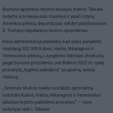
Bostono apylinkės teismo teisėjos Indiros Talwani
nutartis yra naujausias masines ir ypač Lotynų
Amerikos piliečių deportacijas vykdyti pasišovusiam
D. Trumpui nepalankus teismo sprendimas.
Kovą administracija paskelbė, kad sieks panaikinti
maždaug 532 000 Kubos, Haičio, Nikaragvos ir
Venesuelos piliečių, į Jungtines Valstijas atvykusių
pagal buvusio prezidento Joe Bideno 2022 m. spalį
pristatytą „lygtinio paleidimo“ programą, teisinį
statusą.
„Teismas skubos tvarka sustabdo sprendimą
nutraukti Kubos, Haičio, Nikaragvos ir Venesuelos
piliečius lygtinio paleidimo procesus“, – savo
nutartyje rašė I. Talwani.