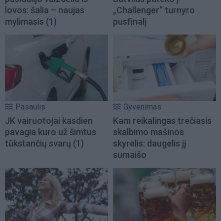
lovos: šalia – naujas
„Challenger“ turnyro
mylimasis
(1)
pusfinalį
Pasaulis
Gyvenimas
JK vairuotojai kasdien
Kam reikalingas trečiasis
pavagia kuro už šimtus
skalbimo mašinos
tūkstančių svarų
(1)
skyrelis: daugelis jį
sumaišo