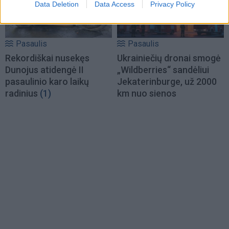
Data Deletion
Data Access
Privacy Policy
Pasaulis
Pasaulis
Rekordiškai nusekęs
Ukrainiečių dronai smogė
Dunojus atidengė II
„Wildberries“ sandėliui
pasaulinio karo laikų
Jekaterinburge, už 2000
radinius
(1)
km nuo sienos