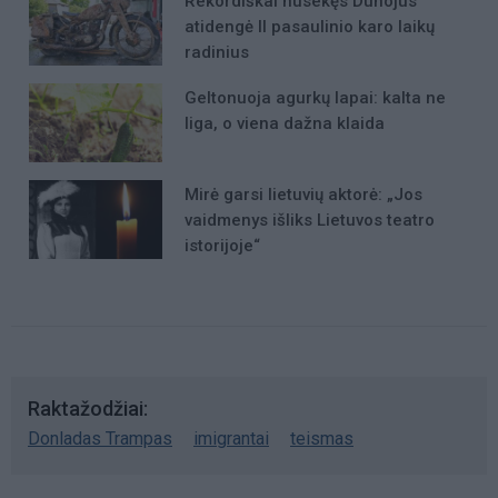
Rekordiškai nusekęs Dunojus
atidengė II pasaulinio karo laikų
radinius
Geltonuoja agurkų lapai: kalta ne
liga, o viena dažna klaida
Mirė garsi lietuvių aktorė: „Jos
vaidmenys išliks Lietuvos teatro
istorijoje“
Raktažodžiai
Donladas Trampas
imigrantai
teismas