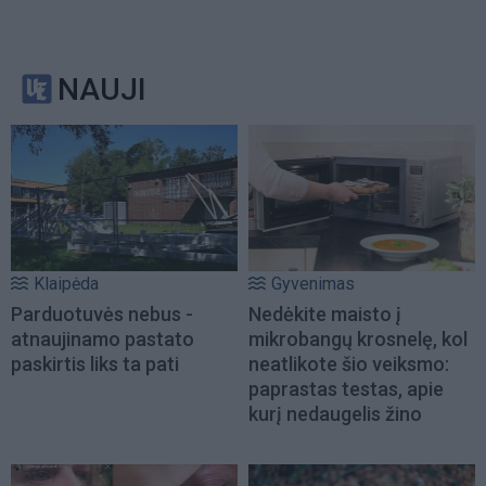
NAUJI
Klaipėda
Gyvenimas
Parduotuvės nebus -
Nedėkite maisto į
atnaujinamo pastato
mikrobangų krosnelę, kol
paskirtis liks ta pati
neatlikote šio veiksmo:
paprastas testas, apie
kurį nedaugelis žino