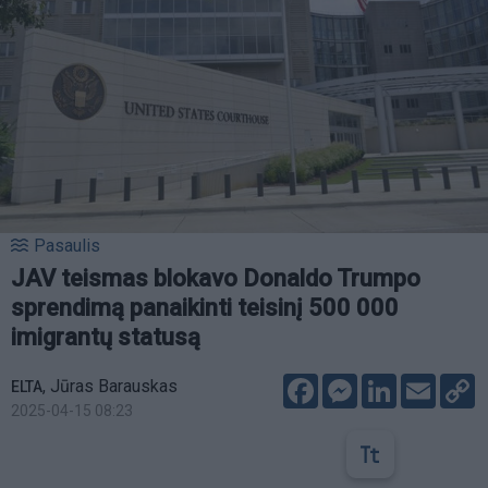
Pasaulis
JAV teismas blokavo Donaldo Trumpo
sprendimą panaikinti teisinį 500 000
imigrantų statusą
Facebook
Messenger
LinkedIn
Email
C
,
Jūras Barauskas
ELTA
L
2025-04-15 08:23