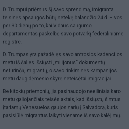
D. Trumpui priėmus šį savo sprendimą, imigrantai
teisinės apsaugos būtų netekę balandžio 24 d. – vos
per 30 dienų po to, kai Vidaus saugumo
departamentas paskelbė savo potvarkį federaliniame
registre.
D. Trumpas yra pažadėjęs savo antrosios kadencijos
metu iš šalies išsiųsti „milijonus“ dokumentų
neturinčių migrantų, o savo rinkiminės kampanijos
metu daug dėmesio skyrė neteisėtai imigracijai.
Be kitokių priemonių, jis pasinaudojo neeiliniais karo
metu galiojančiais teisės aktais, kad išsiųstų šimtus
įtariamų Venesuelos gaujos narių į Salvadorą, kuris
pasisiūlė migrantus laikyti viename iš savo kalėjimų.