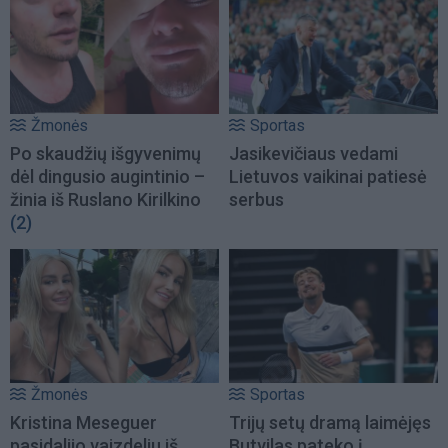
Žmonės
Sportas
Po skaudžių išgyvenimų
Jasikevičiaus vedami
dėl dingusio augintinio –
Lietuvos vaikinai patiesė
žinia iš Ruslano Kirilkino
serbus
(2)
Žmonės
Sportas
Kristina Meseguer
Trijų setų dramą laimėjęs
pasidalijo vaizdeliu iš
Butvilas pateko į