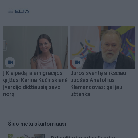
Į Klaipėdą iš emigracijos
Jūros šventę anksčiau
grįžusi Karina Kučinskienė
puošęs Anatolijus
įvardijo didžiausią savo
Klemencovas: gal jau
norą
užtenka
Šiuo metu skaitomiausi