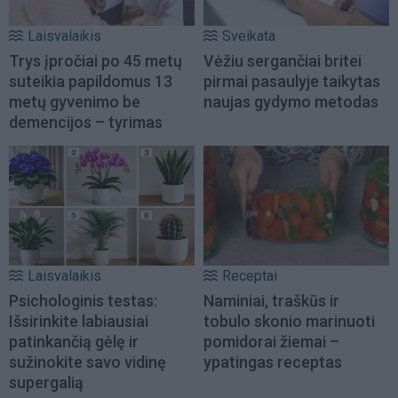
Laisvalaikis
Sveikata
Trys įpročiai po 45 metų
Vėžiu sergančiai britei
suteikia papildomus 13
pirmai pasaulyje taikytas
metų gyvenimo be
naujas gydymo metodas
demencijos – tyrimas
Laisvalaikis
Receptai
Psichologinis testas:
Naminiai, traškūs ir
Išsirinkite labiausiai
tobulo skonio marinuoti
patinkančią gėlę ir
pomidorai žiemai –
sužinokite savo vidinę
ypatingas receptas
supergalią