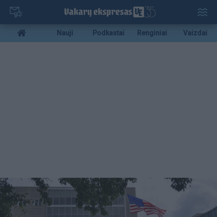
Pereiti
į
pagrindinį
Mobile
Nauji
Podkastai
Renginiai
Vaizdai
turinį
menu
bottom