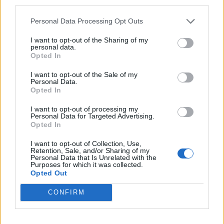
third parties.
Zelenskio vizitas
Dronai pastebėti virš
Personal Data Processing Opt Outs
Serbijoje – pirmasis nuo
karinės bazės Vakarų
karo pradžios: Belgrade
Vokietijoje: incidentą tiria
I want to opt-out of the Sharing of my
laukia keblūs pokalbiai
policija
personal data.
Opted In
I want to opt-out of the Sale of my
Personal Data.
Opted In
I want to opt-out of processing my
Personal Data for Targeted Advertising.
Opted In
Pasaulis
Pasaulis
I want to opt-out of Collection, Use,
Skaudus smūgis Rusijos
Stalino šešėlis virš
Retention, Sale, and/or Sharing of my
energetikos pajamoms:
Kremliaus: kas laukia
Personal Data that Is Unrelated with the
Purposes for which it was collected.
JAV Senatas pritarė
Rusijos pasitraukus
Opted Out
naujam sankcijų paketui
Vladimirui Putinui
(2)
CONFIRM