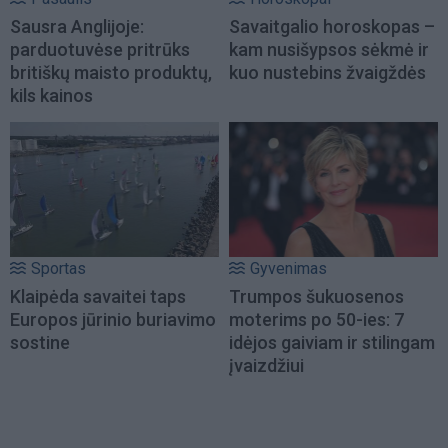
Sausra Anglijoje:
Savaitgalio horoskopas –
parduotuvėse pritrūks
kam nusišypsos sėkmė ir
britiškų maisto produktų,
kuo nustebins žvaigždės
kils kainos
Sportas
Gyvenimas
Klaipėda savaitei taps
Trumpos šukuosenos
Europos jūrinio buriavimo
moterims po 50-ies: 7
sostine
idėjos gaiviam ir stilingam
įvaizdžiui