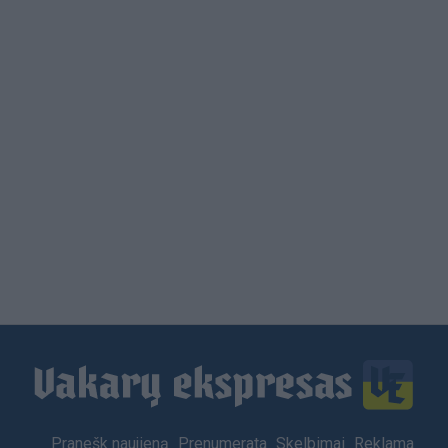
Load
More
Footer
Pranešk naujieną
Prenumerata
Skelbimai
Reklama