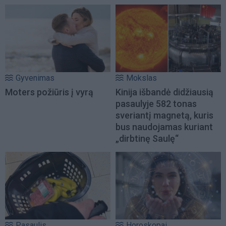
Gyvenimas
Mokslas
Moters požiūris į vyrą
Kinija išbandė didžiausią
pasaulyje 582 tonas
sveriantį magnetą, kuris
bus naudojamas kuriant
„dirbtinę Saulę“
Pasaulis
Horoskopai