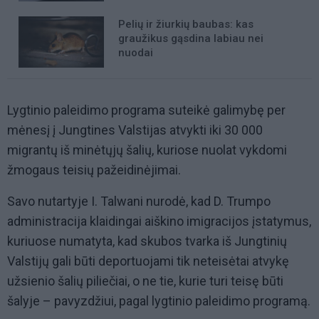
Pelių ir žiurkių baubas: kas
graužikus gąsdina labiau nei
nuodai
Lygtinio paleidimo programa suteikė galimybę per
mėnesį į Jungtines Valstijas atvykti iki 30 000
migrantų iš minėtųjų šalių, kuriose nuolat vykdomi
žmogaus teisių pažeidinėjimai.
Savo nutartyje I. Talwani nurodė, kad D. Trumpo
administracija klaidingai aiškino imigracijos įstatymus,
kuriuose numatyta, kad skubos tvarka iš Jungtinių
Valstijų gali būti deportuojami tik neteisėtai atvykę
užsienio šalių piliečiai, o ne tie, kurie turi teisę būti
šalyje – pavyzdžiui, pagal lygtinio paleidimo programą.