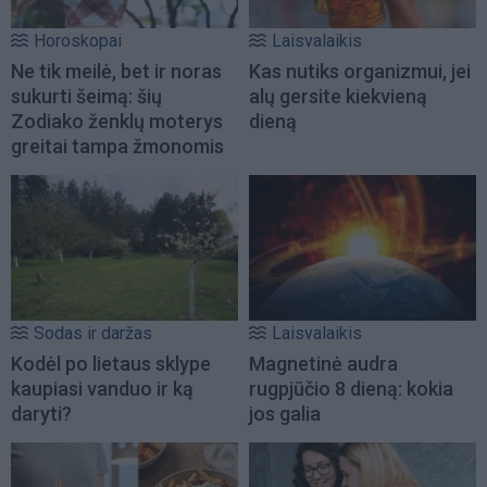
Horoskopai
Laisvalaikis
Ne tik meilė, bet ir noras
Kas nutiks organizmui, jei
sukurti šeimą: šių
alų gersite kiekvieną
Zodiako ženklų moterys
dieną
greitai tampa žmonomis
Sodas ir daržas
Laisvalaikis
Kodėl po lietaus sklype
Magnetinė audra
kaupiasi vanduo ir ką
rugpjūčio 8 dieną: kokia
daryti?
jos galia