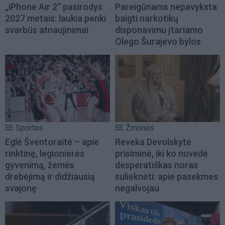
„iPhone Air 2“ pasirodys
Pareigūnams nepavyksta
2027 metais: laukia penki
baigti narkotikų
svarbūs atnaujinimai
disponavimu įtariamo
Olego Šurajevo bylos
Sportas
Žmonės
Eglė Šventoraitė – apie
Reveka Devolskytė
rinktinę, legionierės
prisiminė, iki ko nuvedė
gyvenimą, žemės
desperatiškas noras
drebėjimą ir didžiausią
sulieknėti: apie pasekmes
svajonę
negalvojau