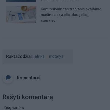
Kam reikalingas trečiasis skalbimo
mašinos skyrelis: daugelis jį
sumaišo
Raktažodžiai
afrika
moterys
Komentarai
Rašyti komentarą
Jūsų vardas