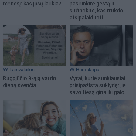
mėnesį: kas jūsų laukia?
pasirinkite gestą ir
sužinokite, kas trukdo
atsipalaiduoti
Laisvalaikis
Horoskopai
Rugpjūčio 9-ąją vardo
Vyrai, kurie sunkiausiai
dieną švenčia
prisipažįsta suklydę: jie
savo tiesą gina iki galo