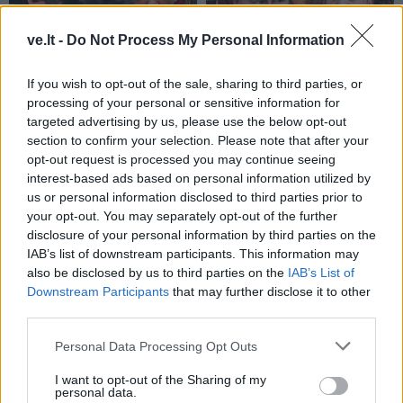
ve.lt -
Do Not Process My Personal Information
If you wish to opt-out of the sale, sharing to third parties, or
Pasaulis
Pasaulis
processing of your personal or sensitive information for
Skaudus smūgis Rusijos
Stalino šešėlis virš
targeted advertising by us, please use the below opt-out
energetikos pajamoms:
Kremliaus: kas laukia
section to confirm your selection. Please note that after your
JAV Senatas pritarė
Rusijos pasitraukus
opt-out request is processed you may continue seeing
naujam sankcijų paketui
Vladimirui Putinui
(3)
interest-based ads based on personal information utilized by
us or personal information disclosed to third parties prior to
your opt-out. You may separately opt-out of the further
disclosure of your personal information by third parties on the
IAB’s list of downstream participants. This information may
also be disclosed by us to third parties on the
IAB’s List of
Downstream Participants
that may further disclose it to other
third parties.
Pasaulis
Pasaulis
Personal Data Processing Opt Outs
Rekordiškai nusekęs
Ukrainiečių dronai smogė
Dunojus atidengė II
„Wildberries“ sandėliui
I want to opt-out of the Sharing of my
personal data.
pasaulinio karo laikų
Jekaterinburge, už 2000