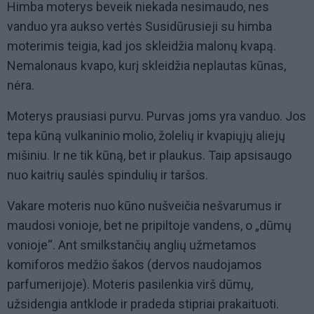
Himba moterys beveik niekada nesimaudo, nes
vanduo yra aukso vertės Susidūrusieji su himba
moterimis teigia, kad jos skleidžia malonų kvapą.
Nemalonaus kvapo, kurį skleidžia neplautas kūnas,
nėra.
Moterys prausiasi purvu. Purvas joms yra vanduo. Jos
tepa kūną vulkaninio molio, žolelių ir kvapiųjų aliejų
mišiniu. Ir ne tik kūną, bet ir plaukus. Taip apsisaugo
nuo kaitrių saulės spindulių ir taršos.
Vakare moteris nuo kūno nušveičia nešvarumus ir
maudosi vonioje, bet ne pripiltoje vandens, o „dūmų
vonioje“. Ant smilkstančių anglių užmetamos
komiforos medžio šakos (dervos naudojamos
parfumerijoje). Moteris pasilenkia virš dūmų,
užsidengia antklode ir pradeda stipriai prakaituoti.