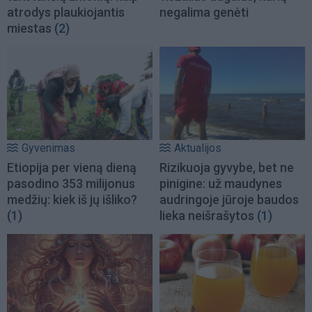
atrodys plaukiojantis
negalima genėti
miestas
(2)
Gyvenimas
Aktualijos
Etiopija per vieną dieną
Rizikuoja gyvybe, bet ne
pasodino 353 milijonus
pinigine: už maudynes
medžių: kiek iš jų išliko?
audringoje jūroje baudos
(1)
lieka neišrašytos
(1)