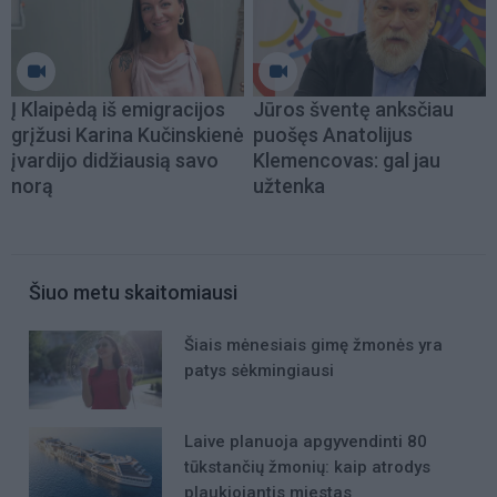
Į Klaipėdą iš emigracijos
Jūros šventę anksčiau
grįžusi Karina Kučinskienė
puošęs Anatolijus
įvardijo didžiausią savo
Klemencovas: gal jau
norą
užtenka
Šiuo metu skaitomiausi
Šiais mėnesiais gimę žmonės yra
patys sėkmingiausi
Laive planuoja apgyvendinti 80
tūkstančių žmonių: kaip atrodys
plaukiojantis miestas