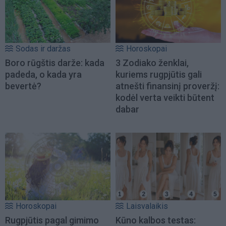
Sodas ir daržas
Horoskopai
Boro rūgštis darže: kada
3 Zodiako ženklai,
padeda, o kada yra
kuriems rugpjūtis gali
bevertė?
atnešti finansinį proveržį:
kodėl verta veikti būtent
dabar
Horoskopai
Laisvalaikis
Rugpjūtis pagal gimimo
Kūno kalbos testas: