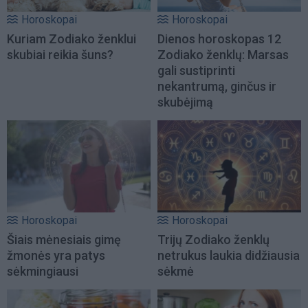
Horoskopai
Horoskopai
Kuriam Zodiako ženklui
Dienos horoskopas 12
skubiai reikia šuns?
Zodiako ženklų: Marsas
gali sustiprinti
nekantrumą, ginčus ir
skubėjimą
Horoskopai
Horoskopai
Šiais mėnesiais gimę
Trijų Zodiako ženklų
žmonės yra patys
netrukus laukia didžiausia
sėkmingiausi
sėkmė