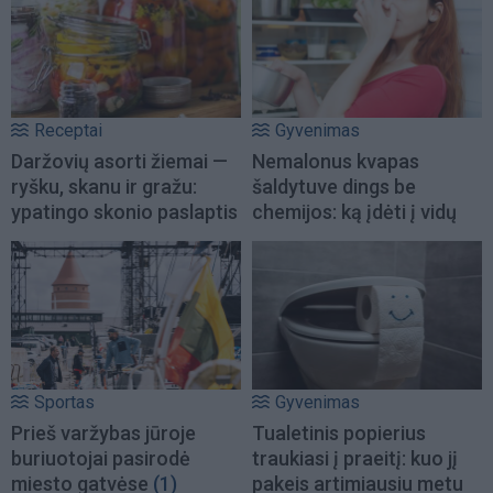
Receptai
Gyvenimas
Daržovių asorti žiemai —
Nemalonus kvapas
ryšku, skanu ir gražu:
šaldytuve dings be
ypatingo skonio paslaptis
chemijos: ką įdėti į vidų
Sportas
Gyvenimas
Prieš varžybas jūroje
Tualetinis popierius
buriuotojai pasirodė
traukiasi į praeitį: kuo jį
miesto gatvėse
(1)
pakeis artimiausiu metu