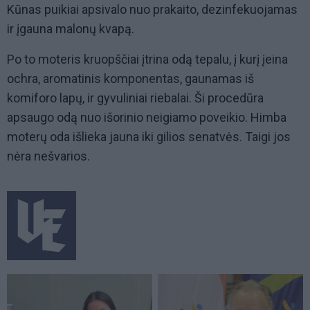
Kūnas puikiai apsivalo nuo prakaito, dezinfekuojamas
ir įgauna malonų kvapą.
Po to moteris kruopščiai įtrina odą tepalu, į kurį įeina
ochra, aromatinis komponentas, gaunamas iš
komiforo lapų, ir gyvuliniai riebalai. Ši procedūra
apsaugo odą nuo išorinio neigiamo poveikio. Himba
moterų oda išlieka jauna iki gilios senatvės. Taigi jos
nėra nešvarios.