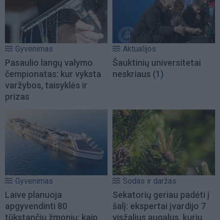
Gyvenimas
Aktualijos
Pasaulio langų valymo
Šauktinių universitetai
čempionatas: kur vyksta
neskriaus
(1)
varžybos, taisyklės ir
prizas
Gyvenimas
Sodas ir daržas
Laive planuoja
Sekatorių geriau padėti į
apgyvendinti 80
šalį: ekspertai įvardijo 7
tūkstančių žmonių: kaip
visžalius augalus, kurių