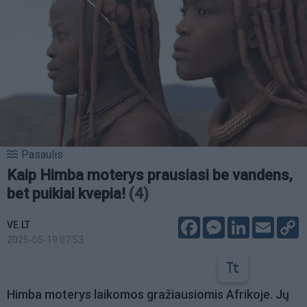
Pasaulis
Kaip Himba moterys prausiasi be vandens,
bet puikiai kvepia!
(4)
Facebook
Messenger
LinkedIn
Email
C
VE.LT
L
2025-05-19 07:53
Himba moterys laikomos gražiausiomis Afrikoje. Jų