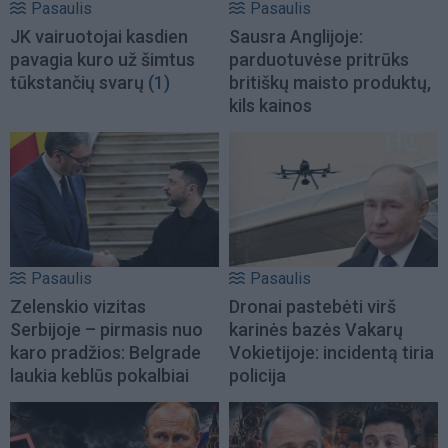
Pasaulis
Pasaulis
JK vairuotojai kasdien
Sausra Anglijoje:
pavagia kuro už šimtus
parduotuvėse pritrūks
tūkstančių svarų
(1)
britiškų maisto produktų,
kils kainos
Pasaulis
Pasaulis
Zelenskio vizitas
Dronai pastebėti virš
Serbijoje – pirmasis nuo
karinės bazės Vakarų
karo pradžios: Belgrade
Vokietijoje: incidentą tiria
laukia keblūs pokalbiai
policija