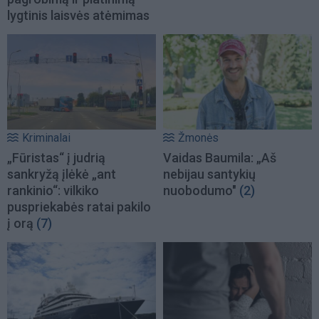
lygtinis laisvės atėmimas
Kriminalai
Žmonės
„Fūristas“ į judrią
Vaidas Baumila: „Aš
sankryžą įlėkė „ant
nebijau santykių
rankinio“: vilkiko
nuobodumo"
(2)
puspriekabės ratai pakilo
į orą
(7)