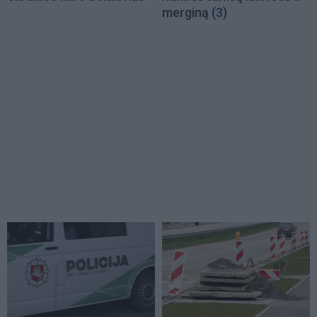
merginą
(3)