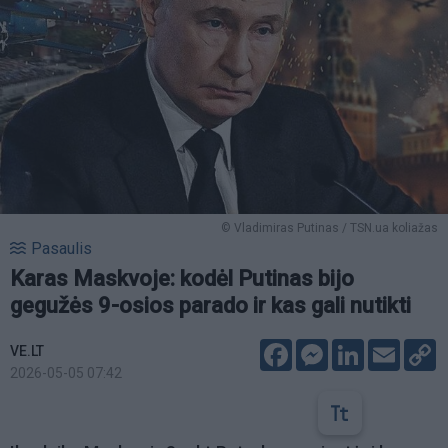
© Vladimiras Putinas / TSN.ua koliažas
Pasaulis
Karas Maskvoje: kodėl Putinas bijo
gegužės 9-osios parado ir kas gali nutikti
Facebook
Messenger
LinkedIn
Email
C
VE.LT
L
2026-05-05 07:42