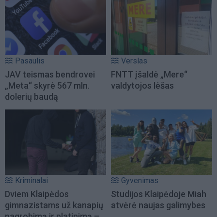
Pasaulis
Verslas
JAV teismas bendrovei
FNTT įšaldė „Mere“
„Meta“ skyrė 567 mln.
valdytojos lėšas
dolerių baudą
Kriminalai
Gyvenimas
Dviem Klaipėdos
Studijos Klaipėdoje Miah
gimnazistams už kanapių
atvėrė naujas galimybes
pagrobimą ir platinimą –