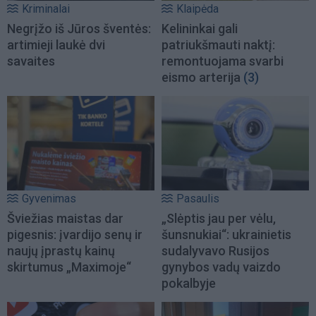
Kriminalai
Klaipėda
Negrįžo iš Jūros šventės:
Kelininkai gali
artimieji laukė dvi
patriukšmauti naktį:
savaites
remontuojama svarbi
eismo arterija
(3)
Gyvenimas
Pasaulis
Šviežias maistas dar
„Slėptis jau per vėlu,
pigesnis: įvardijo senų ir
šunsnukiai“: ukrainietis
naujų įprastų kainų
sudalyvavo Rusijos
skirtumus „Maximoje“
gynybos vadų vaizdo
pokalbyje