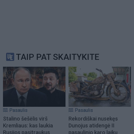
TAIP PAT SKAITYKITE
Pasaulis
Pasaulis
Stalino šešėlis virš
Rekordiškai nusekęs
Kremliaus: kas laukia
Dunojus atidengė II
Rusijos pasitraukus
pasaulinio karo laikų