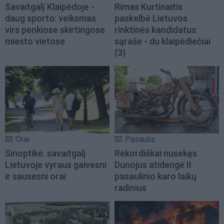
Savaitgalį Klaipėdoje -
Rimas Kurtinaitis
daug sporto: veiksmas
paskelbė Lietuvos
virs penkiose skirtingose
rinktinės kandidatus:
miesto vietose
sąraše - du klaipėdiečiai
(3)
Orai
Pasaulis
Sinoptikė: savaitgalį
Rekordiškai nusekęs
Lietuvoje vyraus gaivesni
Dunojus atidengė II
ir sausesni orai
pasaulinio karo laikų
radinius