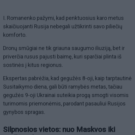
I. Romanenko pažymi, kad penktuosius karo metus
skaičiuojanti Rusija nebegali užtikrinti savo piliečių
komforto.
Dronų smūgiai ne tik griauna saugumo iliuziją, bet ir
priverčia rusus pajusti baimę, kuri sparčiai plinta iš
sostinės į kitus regionus.
Ekspertas pabrėžia, kad gegužės 8-oji, kaip tarptautinė
Susitaikymo diena, gali būti ramybės metas, tačiau
gegužės 9-oji Ukrainai suteikia progą smogti visomis
turimomis priemonėmis, parodant pasauliui Rusijos
gynybos spragas.
Silpnosios vietos: nuo Maskvos iki