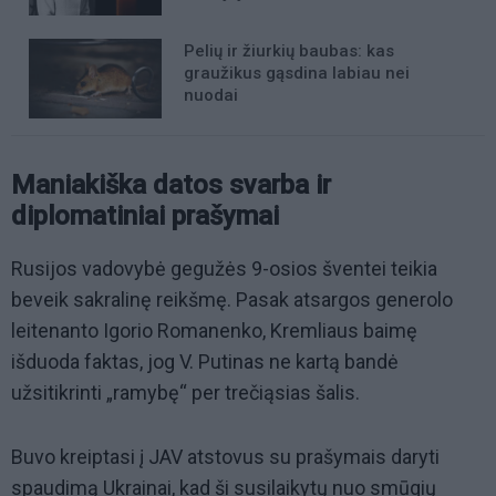
Pelių ir žiurkių baubas: kas
graužikus gąsdina labiau nei
nuodai
Maniakiška datos svarba ir
diplomatiniai prašymai
Rusijos vadovybė gegužės 9-osios šventei teikia
beveik sakralinę reikšmę. Pasak atsargos generolo
leitenanto Igorio Romanenko, Kremliaus baimę
išduoda faktas, jog V. Putinas ne kartą bandė
užsitikrinti „ramybę“ per trečiąsias šalis.
Buvo kreiptasi į JAV atstovus su prašymais daryti
spaudimą Ukrainai, kad ši susilaikytų nuo smūgių