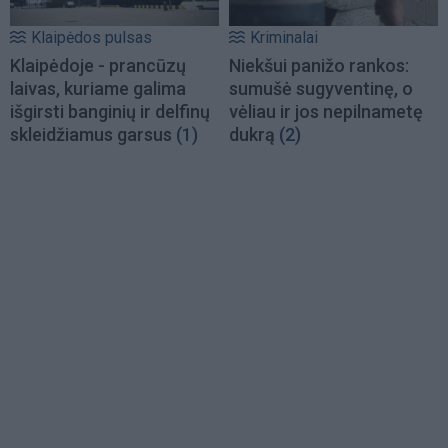
Klaipėdos pulsas
Kriminalai
Klaipėdoje - prancūzų
Niekšui panižo rankos:
laivas, kuriame galima
sumušė sugyventinę, o
išgirsti banginių ir delfinų
vėliau ir jos nepilnametę
skleidžiamus garsus
(1)
dukrą
(2)
Load