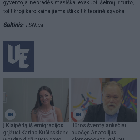
gyventojai nepradės masiškai evakuoti šeimų ir turto,
tol tikroji karo kaina jiems išliks tik teorinė sąvoka.
Šaltinis
: TSN.u
a
Į Klaipėdą iš emigracijos
Jūros šventę anksčiau
grįžusi Karina Kučinskienė
puošęs Anatolijus
įvardijo didžiausią savo
Klemencovas: gal jau