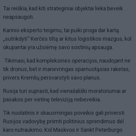
Tai reiškia, kad kiti strateginiai objektai lieka beveik
neapsaugoti.
Karinio eksperto teigimu, tai puiki proga dar kartą
„sutrikdyti“ Kerčės tiltą ar kitus logistikos mazgus, kol
okupantai yra užsiėmę savo sostinių apsauga.
Tikimasi, kad kompleksinės operacijos, naudojant ne
tik dronus, bet ir manevringas sparnuotąsias raketas,
privers Kremlių persvarstyti savo planus.
Rusija turi suprasti, kad vienašališki moratoriumai ar
pasakos per vietinę televiziją nebeveikia.
Tik nuolatinis ir skausmingas poveikis gali priversti
Rusijos vadovybę priimti politinius sprendimus dėl
karo nutraukimo. Kol Maskvos ir Sankt Peterburgo