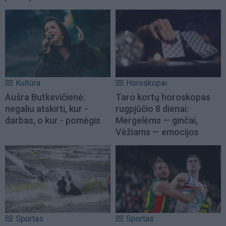
Kultūra
Horoskopai
Aušra Butkevičienė:
Taro kortų horoskopas
negaliu atskirti, kur -
rugpjūčio 8 dienai:
darbas, o kur - pomėgis
Mergelėms — ginčai,
Vėžiams — emocijos
Sportas
Sportas