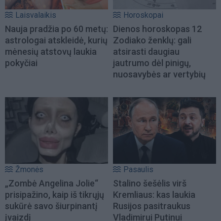
Laisvalaikis
Horoskopai
Nauja pradžia po 60 metų:
Dienos horoskopas 12
astrologai atskleidė, kurių
Zodiako ženklų: gali
mėnesių atstovų laukia
atsirasti daugiau
pokyčiai
jautrumo dėl pinigų,
nuosavybės ar vertybių
Žmonės
Pasaulis
„Zombė Angelina Jolie“
Stalino šešėlis virš
prisipažino, kaip iš tikrųjų
Kremliaus: kas laukia
sukūrė savo šiurpinantį
Rusijos pasitraukus
įvaizdį
Vladimirui Putinui