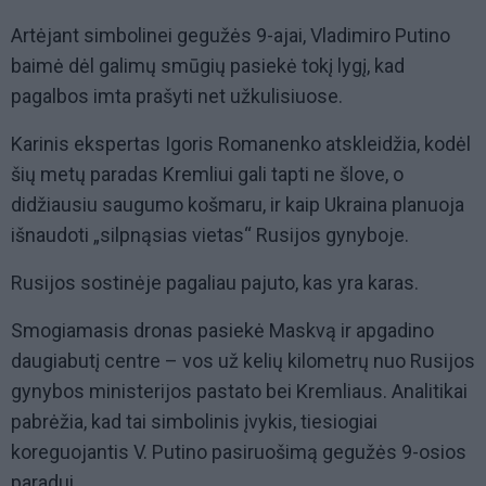
Artėjant simbolinei gegužės 9-ajai, Vladimiro Putino
baimė dėl galimų smūgių pasiekė tokį lygį, kad
pagalbos imta prašyti net užkulisiuose.
Karinis ekspertas Igoris Romanenko atskleidžia, kodėl
šių metų paradas Kremliui gali tapti ne šlove, o
didžiausiu saugumo košmaru, ir kaip Ukraina planuoja
išnaudoti „silpnąsias vietas“ Rusijos gynyboje.
Rusijos sostinėje pagaliau pajuto, kas yra karas.
Smogiamasis dronas pasiekė Maskvą ir apgadino
daugiabutį centre – vos už kelių kilometrų nuo Rusijos
gynybos ministerijos pastato bei Kremliaus. Analitikai
pabrėžia, kad tai simbolinis įvykis, tiesiogiai
koreguojantis V. Putino pasiruošimą gegužės 9-osios
paradui.