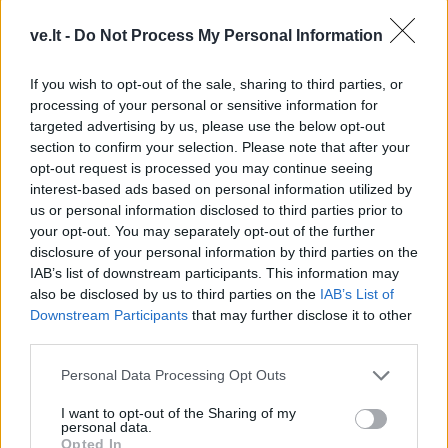
ve.lt -
Do Not Process My Personal Information
Raktažodžiai
If you wish to opt-out of the sale, sharing to third parties, or
processing of your personal or sensitive information for
pergalės paradas
maskva
raudonoji aikštė
Ve.lt
targeted advertising by us, please use the below opt-out
putinas
baimė
section to confirm your selection. Please note that after your
opt-out request is processed you may continue seeing
interest-based ads based on personal information utilized by
us or personal information disclosed to third parties prior to
Komentarai
your opt-out. You may separately opt-out of the further
disclosure of your personal information by third parties on the
IAB’s list of downstream participants. This information may
also be disclosed by us to third parties on the
IAB’s List of
Rašyti komentarą
Downstream Participants
that may further disclose it to other
third parties.
Jūsų vardas
Personal Data Processing Opt Outs
I want to opt-out of the Sharing of my
personal data.
Komentaras
Opted In