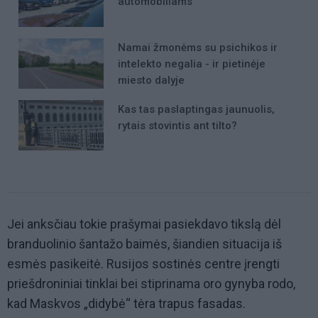
automobiliams
Namai žmonėms su psichikos ir
intelekto negalia - ir pietinėje
miesto dalyje
Kas tas paslaptingas jaunuolis,
rytais stovintis ant tilto?
Jei anksčiau tokie prašymai pasiekdavo tikslą dėl
branduolinio šantažo baimės, šiandien situacija iš
esmės pasikeitė. Rusijos sostinės centre įrengti
priešdroniniai tinklai bei stiprinama oro gynyba rodo,
kad Maskvos „didybė“ tėra trapus fasadas.