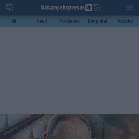
Pereiti
į
pagrindinį
Mobile
Nauji
Podkastai
Renginiai
Vaizdai
turinį
menu
bottom