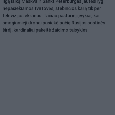
Ilgą laiką Maskva ir Sankt Peterburgas jautėsi lyg
nepasiekiamos tvirtovės, stebinčios karą tik per
televizijos ekranus. Tačiau pastarieji įvykiai, kai
smogiamieji dronai pasiekė pačią Rusijos sostinės
širdį, kardinaliai pakeitė žaidimo taisykles.