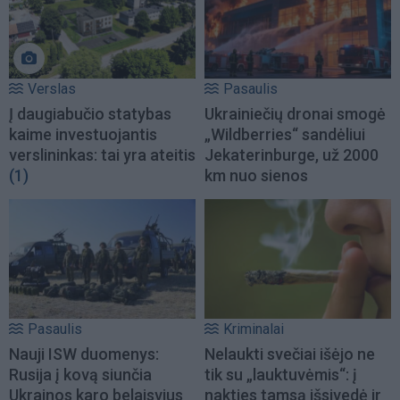
Verslas
Pasaulis
Į daugiabučio statybas
Ukrainiečių dronai smogė
kaime investuojantis
„Wildberries“ sandėliui
verslininkas: tai yra ateitis
Jekaterinburge, už 2000
(1)
km nuo sienos
Pasaulis
Kriminalai
Nauji ISW duomenys:
Nelaukti svečiai išėjo ne
Rusija į kovą siunčia
tik su „lauktuvėmis“: į
Ukrainos karo belaisvius
nakties tamsą išsivedė ir