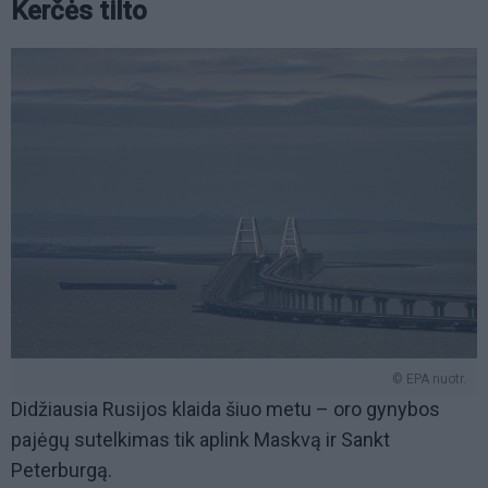
Kerčės tilto
© EPA nuotr.
Didžiausia Rusijos klaida šiuo metu – oro gynybos
pajėgų sutelkimas tik aplink Maskvą ir Sankt
Peterburgą.