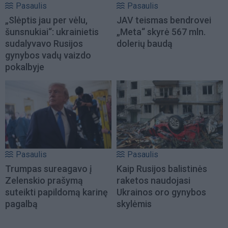
Pasaulis
Pasaulis
„Slėptis jau per vėlu,
JAV teismas bendrovei
šunsnukiai“: ukrainietis
„Meta“ skyrė 567 mln.
sudalyvavo Rusijos
dolerių baudą
gynybos vadų vaizdo
pokalbyje
Pasaulis
Pasaulis
Trumpas sureagavo į
Kaip Rusijos balistinės
Zelenskio prašymą
raketos naudojasi
suteikti papildomą karinę
Ukrainos oro gynybos
pagalbą
skylėmis