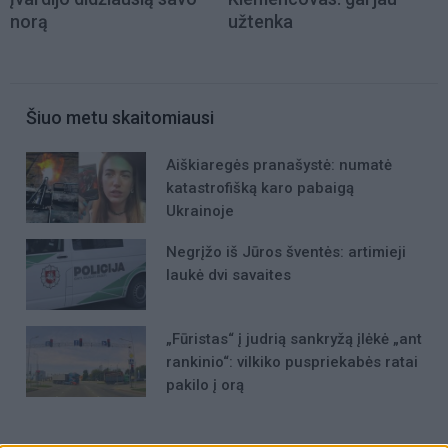
norą
užtenka
Šiuo metu skaitomiausi
Aiškiaregės pranašystė: numatė
katastrofišką karo pabaigą
Ukrainoje
Negrįžo iš Jūros šventės: artimieji
laukė dvi savaites
„Fūristas“ į judrią sankryžą įlėkė „ant
rankinio“: vilkiko puspriekabės ratai
pakilo į orą