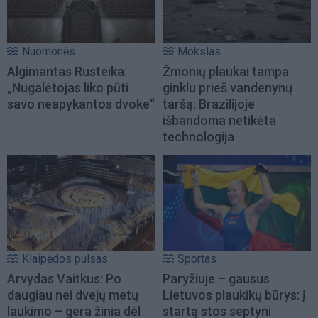
Nuomonės
Mokslas
Algimantas Rusteika:
Žmonių plaukai tampa
„Nugalėtojas liko pūti
ginklu prieš vandenynų
savo neapykantos dvoke“
taršą: Brazilijoje
išbandoma netikėta
technologija
Klaipėdos pulsas
Sportas
Arvydas Vaitkus: Po
Paryžiuje – gausus
daugiau nei dvejų metų
Lietuvos plaukikų būrys: į
laukimo – gera žinia dėl
startą stos septyni