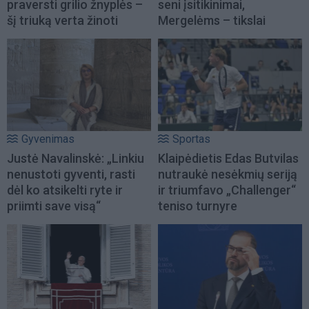
praversti grilio žnyplės –
seni įsitikinimai,
šį triuką verta žinoti
Mergelėms – tikslai
Gyvenimas
Sportas
Justė Navalinskė: „Linkiu
Klaipėdietis Edas Butvilas
nenustoti gyventi, rasti
nutraukė nesėkmių seriją
dėl ko atsikelti ryte ir
ir triumfavo „Challenger“
priimti save visą“
teniso turnyre