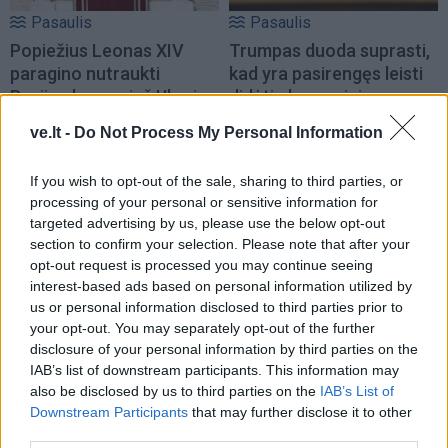
Pasaulis
Pasaulis
Popiežius Leonas XIV
Trumpas duoda suprasti,
paragino nutraukti
kad yra pasirengęs leisti
Rusijos karą prieš Ukrainą
didėti ekonominiam
spaudimui Iranui
ve.lt -
Do Not Process My Personal Information
If you wish to opt-out of the sale, sharing to third parties, or
processing of your personal or sensitive information for
targeted advertising by us, please use the below opt-out
section to confirm your selection. Please note that after your
opt-out request is processed you may continue seeing
interest-based ads based on personal information utilized by
Pasaulis
Pasaulis
us or personal information disclosed to third parties prior to
Eldoradas Butrimas iš
Pietų Prancūzijoje
your opt-out. You may separately opt-out of the further
Ukrainos: pagalba
įsiplieskė naujas miško
disclosure of your personal information by third parties on the
pasiekia ir karius, ir
gaisras
IAB’s list of downstream participants. This information may
gyvūnų prieglaudas,
also be disclosed by us to third parties on the
IAB’s List of
tačiau raketos vis
Downstream Participants
that may further disclose it to other
third parties.
dažniau nepalieka laiko