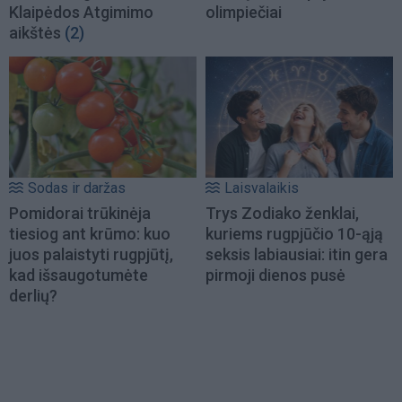
Klaipėdos Atgimimo
olimpiečiai
aikštės
(2)
Sodas ir daržas
Laisvalaikis
Pomidorai trūkinėja
Trys Zodiako ženklai,
tiesiog ant krūmo: kuo
kuriems rugpjūčio 10-ąją
juos palaistyti rugpjūtį,
seksis labiausiai: itin gera
kad išsaugotumėte
pirmoji dienos pusė
derlių?