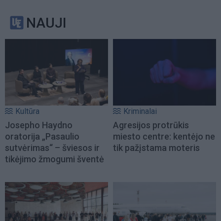
NAUJI
Kultūra
Kriminalai
Josepho Haydno
Agresijos protrūkis
oratorija „Pasaulio
miesto centre: kentėjo ne
sutvėrimas“ – šviesos ir
tik pažįstama moteris
tikėjimo žmogumi šventė