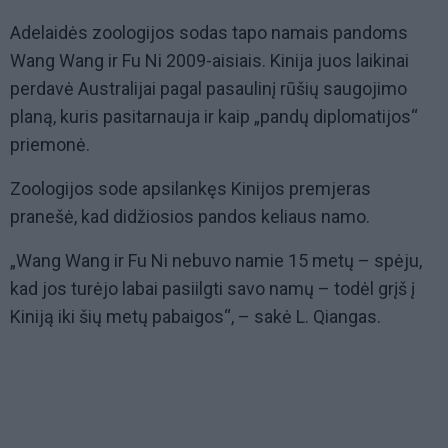
Adelaidės zoologijos sodas tapo namais pandoms
Wang Wang ir Fu Ni 2009-aisiais. Kinija juos laikinai
perdavė Australijai pagal pasaulinį rūšių saugojimo
planą, kuris pasitarnauja ir kaip „pandų diplomatijos“
priemonė.
Zoologijos sode apsilankęs Kinijos premjeras
pranešė, kad didžiosios pandos keliaus namo.
„Wang Wang ir Fu Ni nebuvo namie 15 metų – spėju,
kad jos turėjo labai pasiilgti savo namų – todėl grįš į
Kiniją iki šių metų pabaigos“, – sakė L. Qiangas.