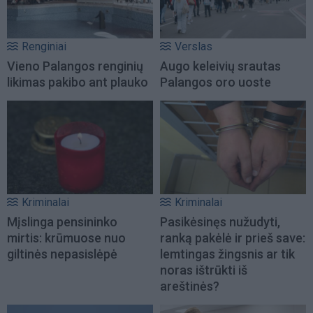
Renginiai
Verslas
Vieno Palangos renginių
Augo keleivių srautas
likimas pakibo ant plauko
Palangos oro uoste
Kriminalai
Kriminalai
Mįslinga pensininko
Pasikėsinęs nužudyti,
mirtis: krūmuose nuo
ranką pakėlė ir prieš save:
giltinės nepasislėpė
lemtingas žingsnis ar tik
noras ištrūkti iš
areštinės?