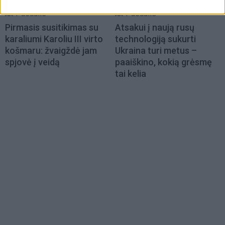
Pasaulis
Pasaulis
Pirmasis susitikimas su
Atsakui į naują rusų
karaliumi Karoliu III virto
technologiją sukurti
košmaru: žvaigždė jam
Ukraina turi metus –
spjovė į veidą
paaiškino, kokią grėsmę
tai kelia