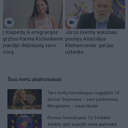
Į Klaipėdą iš emigracijos
Jūros šventę anksčiau
grįžusi Karina Kučinskienė
puošęs Anatolijus
įvardijo didžiausią savo
Klemencovas: gal jau
norą
užtenka
Šiuo metu skaitomiausi
Taro kortų horoskopas rugpjūčio 10
dienai: Dvyniams – seni įsitikinimai,
Mergelėms – nauji tikslai
Dienos horoskopas 12 Zodiako
ženklų: gali sugrįžti sena galimybė