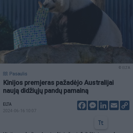
© ELTA
Pasaulis
Kinijos premjeras pažadėjo Australijai
naują didžiųjų pandų pamainą
Facebook
Messenger
LinkedIn
Email
C
ELTA
L
2024-06-16 10:07