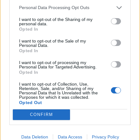
pasislėpti
Personal Data Processing Opt Outs
I want to opt-out of the Sharing of my
personal data.
Opted In
I want to opt-out of the Sale of my
Personal Data.
Opted In
Pasaulis
Pasaulis
I want to opt-out of processing my
16-metis nėrė į mirtinas
„Sterbliniai dronai“:
Personal Data for Targeted Advertising.
Opted In
bangas gelbėti vaiko: po
Ukraina ėmė taikyti naują
kovos su likimu
kovinę taktiką
I want to opt-out of Collection, Use,
sureagavo net
Retention, Sale, and/or Sharing of my
Personal Data that Is Unrelated with the
prezidentas
Purposes for which it was collected.
Opted Out
CONFIRM
Data Deletion
Data Access
Privacy Policy