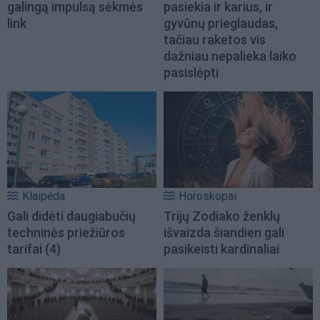
galingą impulsą sėkmės
pasiekia ir karius, ir
link
gyvūnų prieglaudas,
tačiau raketos vis
dažniau nepalieka laiko
pasislėpti
Klaipėda
Horoskopai
Gali didėti daugiabučių
Trijų Zodiako ženklų
techninės priežiūros
išvaizda šiandien gali
tarifai
(4)
pasikeisti kardinaliai