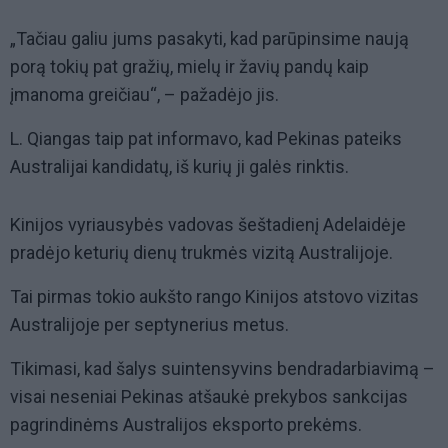
„Tačiau galiu jums pasakyti, kad parūpinsime naują
porą tokių pat gražių, mielų ir žavių pandų kaip
įmanoma greičiau“, – pažadėjo jis.
L. Qiangas taip pat informavo, kad Pekinas pateiks
Australijai kandidatų, iš kurių ji galės rinktis.
Kinijos vyriausybės vadovas šeštadienį Adelaidėje
pradėjo keturių dienų trukmės vizitą Australijoje.
Tai pirmas tokio aukšto rango Kinijos atstovo vizitas
Australijoje per septynerius metus.
Tikimasi, kad šalys suintensyvins bendradarbiavimą –
visai neseniai Pekinas atšaukė prekybos sankcijas
pagrindinėms Australijos eksporto prekėms.