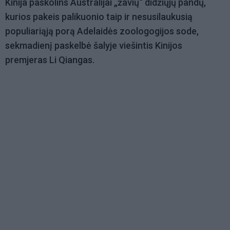
Kinija paskolins Australijai „žavių“ didžiųjų pandų,
kurios pakeis palikuonio taip ir nesusilaukusią
populiariąją porą Adelaidės zoologogijos sode,
sekmadienį paskelbė šalyje viešintis Kinijos
premjeras Li Qiangas.