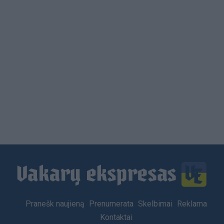
Load
More
Footer
Pranešk naujieną
Prenumerata
Skelbimai
Reklama
menu
Kontaktai