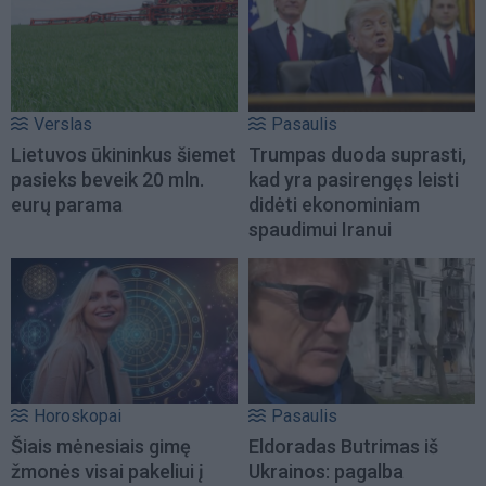
Verslas
Pasaulis
Lietuvos ūkininkus šiemet
Trumpas duoda suprasti,
pasieks beveik 20 mln.
kad yra pasirengęs leisti
eurų parama
didėti ekonominiam
spaudimui Iranui
Horoskopai
Pasaulis
Šiais mėnesiais gimę
Eldoradas Butrimas iš
žmonės visai pakeliui į
Ukrainos: pagalba