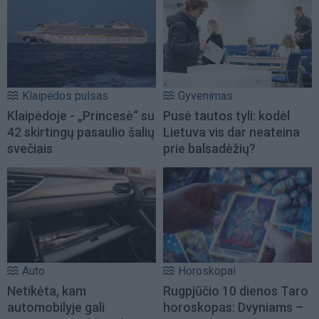
Klaipėdos pulsas
Gyvenimas
Klaipėdoje - „Princesė“ su
Pusė tautos tyli: kodėl
42 skirtingų pasaulio šalių
Lietuva vis dar neateina
svečiais
prie balsadėžių?
Auto
Horoskopai
Netikėta, kam
Rugpjūčio 10 dienos Taro
automobilyje gali
horoskopas: Dvyniams –