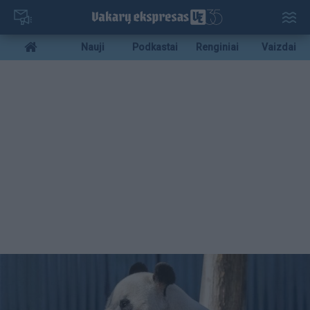
Pereiti
į
pagrindinį
Mobile
Nauji
Podkastai
Renginiai
Vaizdai
turinį
menu
bottom