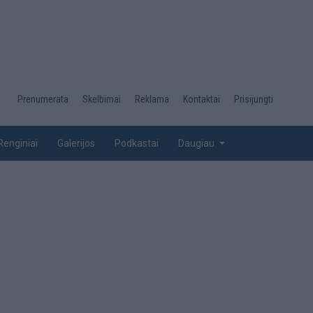
Desktop
Prenumerata
Skelbimai
Reklama
Kontaktai
Prisijungti
menu
top
Renginiai
Galerijos
Podkastai
Daugiau