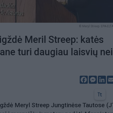
© Meryl Streep. EPA-ELTA
igždė Meril Streep: katės
ane turi daugiau laisvių nei
Facebook
Messeng
Lin
igždė Meryl Streep Jungtinėse Tautose (J