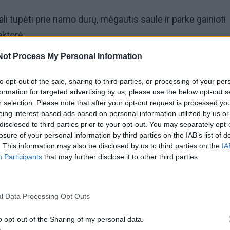
ali tupėti prie namo durų, mėgautis saule ir parke gainioti
aktorė.
Not Process My Personal Information
fganistane turi daugiau teisių nei mergaitė, nes Talibana
kus moterims ir mergaitėms, – tęsė M. Streep. – Paukšti
to opt-out of the sale, sharing to third parties, or processing of your per
formation for targeted advertising by us, please use the below opt-out s
, mergaitės dainuoti – ne, o moteriai neleidžiama būti
r selection. Please note that after your opt-out request is processed y
eing interest-based ads based on personal information utilized by us or
disclosed to third parties prior to your opt-out. You may separately opt-
losure of your personal information by third parties on the IAB’s list of
kumentinį filmą, kuriame kalbama apie keturių Afganistan
. This information may also be disclosed by us to third parties on the
IA
visčių vaidmenį prieš Talibanui 2021 m. perimant valdžią.
Participants
that may further disclose it to other third parties.
l Data Processing Opt Outs
o opt-out of the Sharing of my personal data.