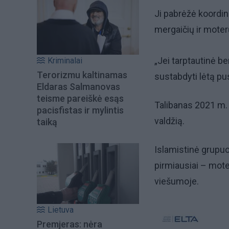
Ji pabrėžė koordin
mergaičių ir moter
„Jei tarptautinė b
Kriminalai
Terorizmu kaltinamas
sustabdyti lėtą pu
Eldaras Salmanovas
teisme pareiškė esąs
Talibanas 2021 m.
pacisfistas ir mylintis
valdžią.
taiką
Islamistinė grupuo
pirmiausiai – moter
viešumoje.
Lietuva
Premjeras: nėra