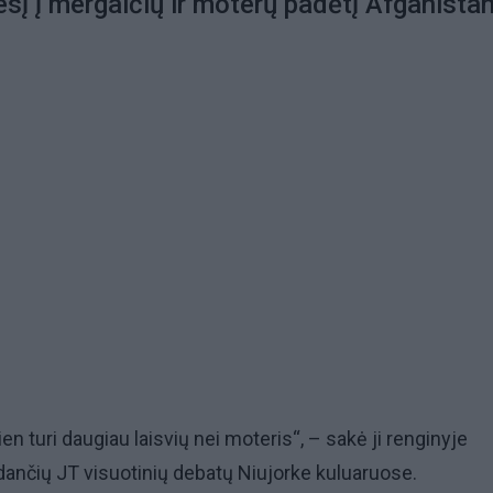
sį į mergaičių ir moterų padėtį Afganista
en turi daugiau laisvių nei moteris“, – sakė ji renginyje
dančių JT visuotinių debatų Niujorke kuluaruose.