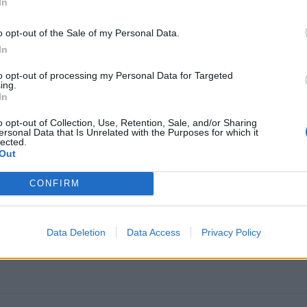
In
o opt-out of the Sale of my Personal Data.
In
to opt-out of processing my Personal Data for Targeted
ing.
In
o opt-out of Collection, Use, Retention, Sale, and/or Sharing
ersonal Data that Is Unrelated with the Purposes for which it
lected.
omiausi
Out
Aiškiaregės pranašystė: numatė katastrofišką karo
CONFIRM
pabaigą Ukrainoje
Data Deletion
Data Access
Privacy Policy
Plaukai mažiau riebaluosis: į šampūną tereikia įberti v
ingredientą