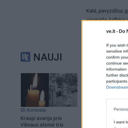
Katė, pavyzdžiui, g
voveraitę, kalbėjo 
ve.lt -
Do 
„Voverė šiandien A
uždarė viešus par
If you wish 
sensitive in
Kabule gali giedoti
NAUJI
confirm you
viešumoje“.
continue se
information 
further disc
Aktorė pristatė do
participants
moterų teisių akty
Downstream 
Persona
Kriminalai
Kraupi avarija prie
I want t
Vilniaus atėmė tris