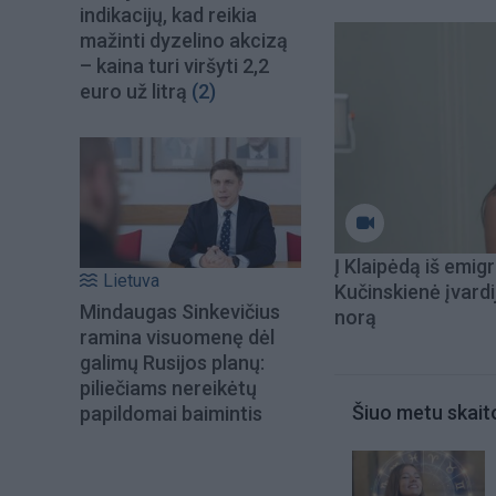
indikacijų, kad reikia
mažinti dyzelino akcizą
– kaina turi viršyti 2,2
euro už litrą
(2)
Į Klaipėdą iš emigr
Lietuva
Kučinskienė įvardi
Mindaugas Sinkevičius
norą
ramina visuomenę dėl
galimų Rusijos planų:
piliečiams nereikėtų
Šiuo metu skait
papildomai baimintis