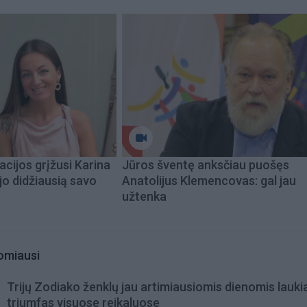
acijos grįžusi Karina
Jūros šventę anksčiau puošęs
jo didžiausią savo
Anatolijus Klemencovas: gal jau
užtenka
omiausi
Trijų Zodiako ženklų jau artimiausiomis dienomis lauki
triumfas visuose reikaluose