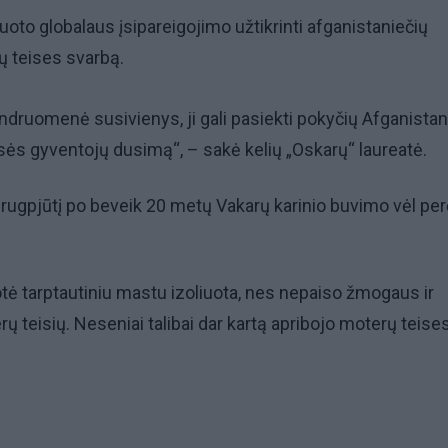
uoto globalaus įsipareigojimo užtikrinti afganistaniečių
ų teises svarbą.
endruomenė susivienys, ji gali pasiekti pokyčių Afganistan
sės gyventojų dusimą“, – sakė kelių „Oskarų“ laureatė.
 rugpjūtį po beveik 20 metų Vakarų karinio buvimo vėl p
tė tarptautiniu mastu izoliuota, nes nepaiso žmogaus ir
ų teisių. Neseniai talibai dar kartą apribojo moterų teise