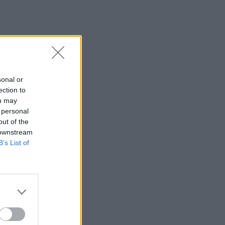
s
s
sonal or
ection to
ou may
 personal
out of the
 downstream
o
B’s List of