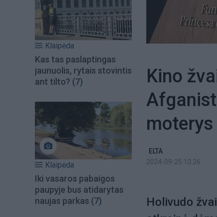
Klaipėda
Kas tas paslaptingas
Kino žva
jaunuolis, rytais stovintis
ant tilto?
(7)
Afganist
moterys
ELTA
2024-09-25 10:26
Klaipėda
Iki vasaros pabaigos
paupyje bus atidarytas
Holivudo žva
naujas parkas
(7)