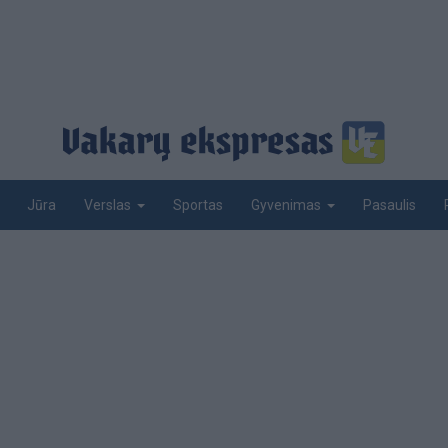
Jūra
Sportas
Pasaulis
Verslas
Gyvenimas