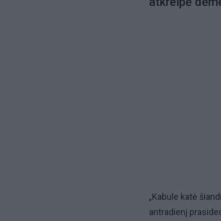
atkreipė dėme
„Kabule katė šiandi
antradienį praside