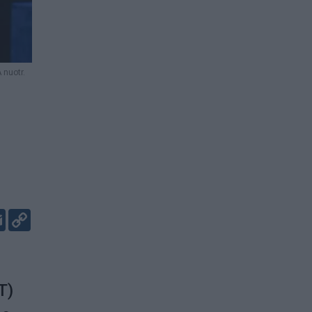
 nuotr.
er
kedIn
Email
Copy
Link
T)