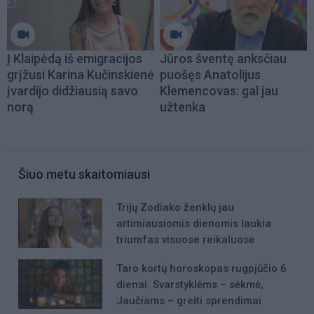
Į Klaipėdą iš emigracijos
Jūros šventę anksčiau
grįžusi Karina Kučinskienė
puošęs Anatolijus
įvardijo didžiausią savo
Klemencovas: gal jau
norą
užtenka
Šiuo metu skaitomiausi
Trijų Zodiako ženklų jau
artimiausiomis dienomis laukia
triumfas visuose reikaluose
Taro kortų horoskopas rugpjūčio 6
dienai: Svarstyklėms – sėkmė,
Jaučiams – greiti sprendimai