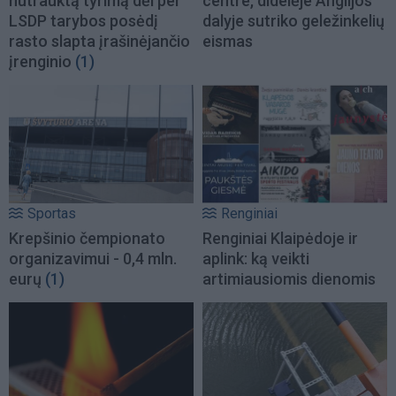
nutrauktą tyrimą dėl per
centre, didelėje Anglijos
LSDP tarybos posėdį
dalyje sutriko geležinkelių
rasto slapta įrašinėjančio
eismas
įrenginio
(1)
Sportas
Renginiai
Krepšinio čempionato
Renginiai Klaipėdoje ir
organizavimui - 0,4 mln.
aplink: ką veikti
eurų
(1)
artimiausiomis dienomis