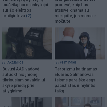
mušeiką baro lankytojai
pranešė, kaip bus
surišo elektros
atsisveikinama su
prailgintuvu
(2)
mergaite, jos mama ir
močiute
Aktualijos
Kriminalai
Buvusi AAD vadovė
Terorizmu kaltinamas
sutuoktinio įmonę
Eldaras Salmanovas
tikrinusiam pavaldiniui
teisme pareiškė esąs
skyrė priedą prie
pacisfistas ir mylintis
atlyginimo
taiką