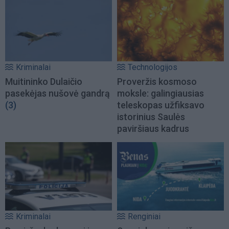
Kriminalai
Technologijos
Muitininko Dulaičio
Proveržis kosmoso
pasekėjas nušovė gandrą
moksle: galingiausias
(3)
teleskopas užfiksavo
istorinius Saulės
paviršiaus kadrus
Kriminalai
Renginiai