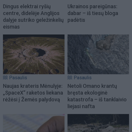
Dingus elektrai ryšių
Ukrainos pareigūnas:
centre, didelėje Anglijos
dabar – iš tiesų bloga
dalyje sutriko geležinkelių
padėtis
eismas
Pasaulis
Pasaulis
Naujas krateris Mėnulyje:
Netoli Omano krantų
„SpaceX“ raketos liekana
bręsta ekologinė
rėžėsi į Žemės palydovą
katastrofa – iš tanklaivio
liejasi nafta