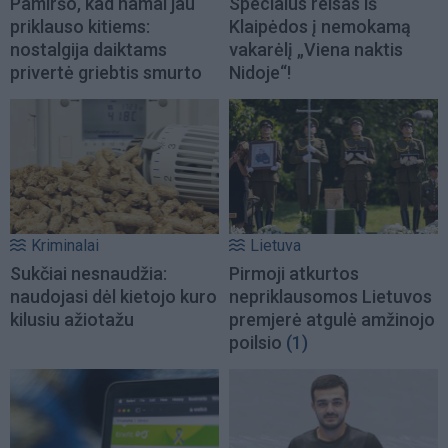
Pamiršo, kad namai jau
Specialus reisas iš
priklauso kitiems:
Klaipėdos į nemokamą
nostalgija daiktams
vakarėlį „Viena naktis
privertė griebtis smurto
Nidoje“!
Kriminalai
Lietuva
Sukčiai nesnaudžia:
Pirmoji atkurtos
naudojasi dėl kietojo kuro
nepriklausomos Lietuvos
kilusiu ažiotažu
premjerė atgulė amžinojo
poilsio
(1)