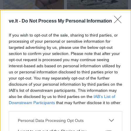
ve.lt -
Do Not Process My Personal Information
Pasaulis
Pasaulis
Po visą naktį trukusių
Nusekus Dunojui, iškilo
If you wish to opt-out of the sale, sharing to third parties, or
paieškų Italijos šiukšlyne
Antrojo pasaulinio karo
processing of your personal or sensitive information for
rastas milijoną laimėjęs
laivai
targeted advertising by us, please use the below opt-out
loterijos bilietas
section to confirm your selection. Please note that after your
opt-out request is processed you may continue seeing
interest-based ads based on personal information utilized by
us or personal information disclosed to third parties prior to
your opt-out. You may separately opt-out of the further
disclosure of your personal information by third parties on the
IAB’s list of downstream participants. This information may
also be disclosed by us to third parties on the
IAB’s List of
Downstream Participants
that may further disclose it to other
Pasaulis
Pasaulis
third parties.
Zelenskis: balistinių
Kas gali priversti Donaldą
raketų perėmėjai galėjo
Trumpą smogti Rusijai:
Personal Data Processing Opt Outs
išgelbėti gyvybes
ekspertas atskleidė