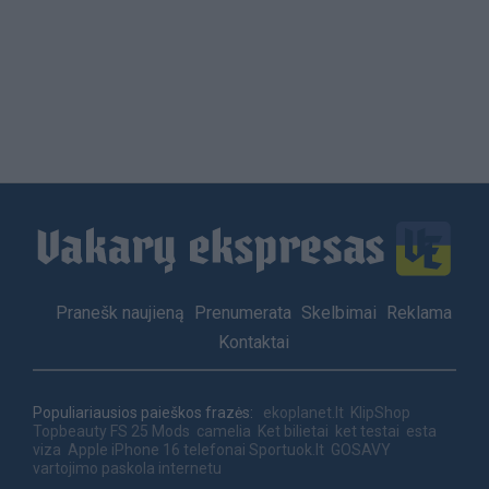
Load
More
Footer
Pranešk naujieną
Prenumerata
Skelbimai
Reklama
menu
Kontaktai
Populiariausios paieškos frazės:
ekoplanet.lt
KlipShop
Topbeauty
FS 25 Mods
camelia
Ket bilietai
ket testai
esta
viza
Apple iPhone 16 telefonai
Sportuok.lt
GOSAVY
vartojimo paskola internetu