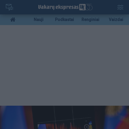
Pereiti
į
pagrindinį
Mobile
Nauji
Podkastai
Renginiai
Vaizdai
turinį
menu
bottom