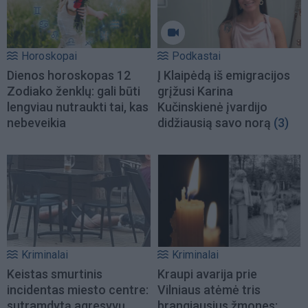
Horoskopai
Podkastai
Dienos horoskopas 12
Į Klaipėdą iš emigracijos
Zodiako ženklų: gali būti
grįžusi Karina
lengviau nutraukti tai, kas
Kučinskienė įvardijo
nebeveikia
didžiausią savo norą
(3)
Kriminalai
Kriminalai
Keistas smurtinis
Kraupi avarija prie
incidentas miesto centre:
Vilniaus atėmė tris
sutramdytą agresyvų
brangiausius žmones: