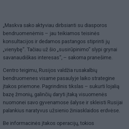
„Maskva sako aktyviau dirbsianti su diasporos
bendruomenėmis – jau teikiamos teisinės
konsultacijos ir dedamos pastangos stiprinti jų
„vienybę“. Tačiau už šio „susirūpinimo“ slypi grynai
savanaudiškas interesas“, – sakoma pranešime.
Centro teigimu, Rusijos valdžia rusakalbių
bendruomenes visame pasaulyje laiko strategine
įtakos priemone. Pagrindinis tikslas – sukurti lojalią
bazę žmonių, galinčių daryti įtaką visuomenės
nuomonei savo gyvenamose šalyse ir skleisti Rusijai
palankius naratyvus užsienio žiniasklaidos erdvėse.
Be informacinės įtakos operacijų, tokios