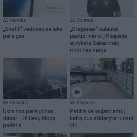
Verslas
Sportas
„Enefit“ vadovas palieka
„Dragūnas“ sulaukė
pareigas
pastiprinimo: į Klaipėdą
atvyksta Sakartvelo
rinktinės narys
Pasaulis
Klaipėda
Ukrainos pareigūnas:
Patiltė keliaujantiems į
dabar – iš tiesų bloga
keltą bus atidaryta rudenį
padėtis
(1)