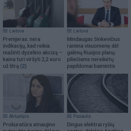
Lietuva
Lietuva
Premjeras: nėra
Mindaugas Sinkevičius
indikacijų, kad reikia
ramina visuomenę dėl
mažinti dyzelino akcizą –
galimų Rusijos planų:
kaina turi viršyti 2,2 euro
piliečiams nereikėtų
už litrą
(2)
papildomai baimintis
Aktualijos
Pasaulis
Prokuratūra atnaujino
Dingus elektrai ryšių