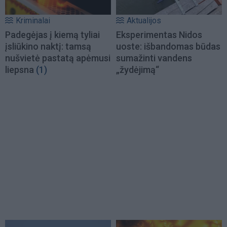
Kriminalai
Aktualijos
Padegėjas į kiemą tyliai
Eksperimentas Nidos
įsliūkino naktį: tamsą
uoste: išbandomas būdas
nušvietė pastatą apėmusi
sumažinti vandens
liepsna
(1)
„žydėjimą“