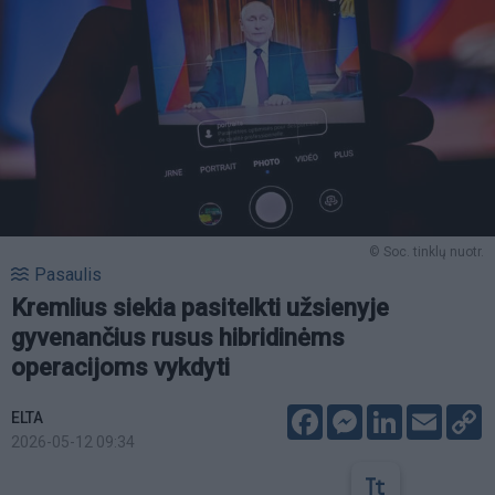
© Soc. tinklų nuotr.
Pasaulis
Kremlius siekia pasitelkti užsienyje
gyvenančius rusus hibridinėms
operacijoms vykdyti
Facebook
Messenger
LinkedIn
Email
C
ELTA
L
2026-05-12 09:34