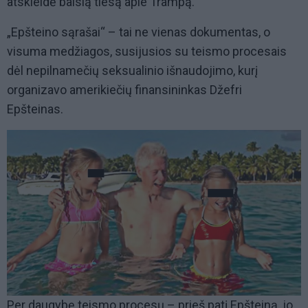
atskleidė baisią tiesą apie Trampą.
„Epšteino sąrašai“ – tai ne vienas dokumentas, o
visuma medžiagos, susijusios su teismo procesais
dėl nepilnamečių seksualinio išnaudojimo, kurį
organizavo amerikiečių finansininkas Džefri
Epšteinas.
Per daugybę teismo procesų – prieš patį Epšteiną, jo