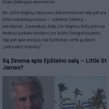
kitais įtakingais asmenimis.
Be Jufre teiginių, naujuose dokumentuose taip pat yra
kitos nukentėjusiosios – Johanos Seberg –
parodymai. Ji pasakojo, kaip, jos teigimu, britų princas
Andrius juokais liesdavo jos krūtis fotografuojantis,
taip pat apie atvejus, kai Epšteinas vertė ją daryti
„seksualinį masažą“.
Ką žinoma apie Epšteino salą – Little St
James?