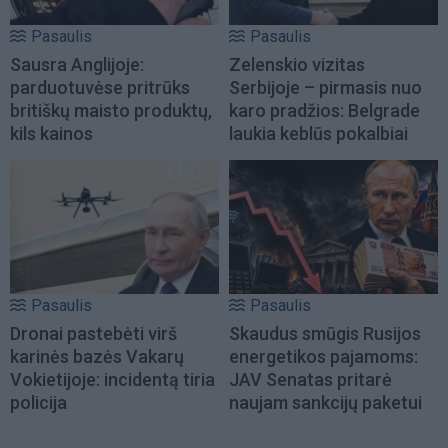
Pasaulis
Pasaulis
Sausra Anglijoje:
Zelenskio vizitas
parduotuvėse pritrūks
Serbijoje – pirmasis nuo
britiškų maisto produktų,
karo pradžios: Belgrade
kils kainos
laukia keblūs pokalbiai
Pasaulis
Pasaulis
Dronai pastebėti virš
Skaudus smūgis Rusijos
karinės bazės Vakarų
energetikos pajamoms:
Vokietijoje: incidentą tiria
JAV Senatas pritarė
policija
naujam sankcijų paketui