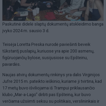
Paskutinė didelė slaptų dokumentų atskleidimo banga
įvyko 2024 m. sausio 3 d.
Teisėja Loretta Preska nurodė paviešinti beveik
tūkstantį puslapių, kuriuose yra apie 200 asmenų,
figūruojančių bylose, susijusiose su Epšteinu,
pavardės.
Naujas atvirų dokumentų rinkinys yra dalis Virginijos
Jufre 2015 m. pateikto ieškinio, kuriame ji tvirtina, kad
17 metų buvo išviliojama iš Trampui priklausančio
klubo „Mar-a-Lago“ dirbti pas Epšteiną, kur buvo
verčiama užsiimti seksu su politikais, verslininkais ir