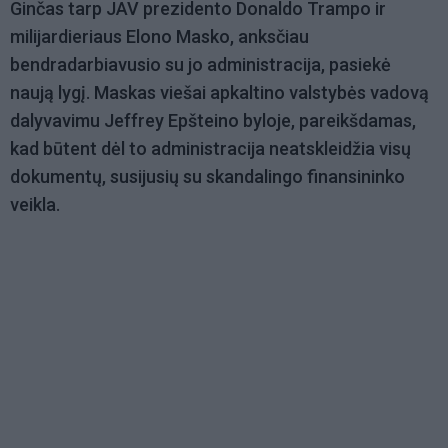
Ginčas tarp JAV prezidento Donaldo Trampo ir
milijardieriaus Elono Masko, anksčiau
bendradarbiavusio su jo administracija, pasiekė
naują lygį. Maskas viešai apkaltino valstybės vadovą
dalyvavimu Jeffrey Epšteino byloje, pareikšdamas,
kad būtent dėl to administracija neatskleidžia visų
dokumentų, susijusių su skandalingo finansininko
veikla.