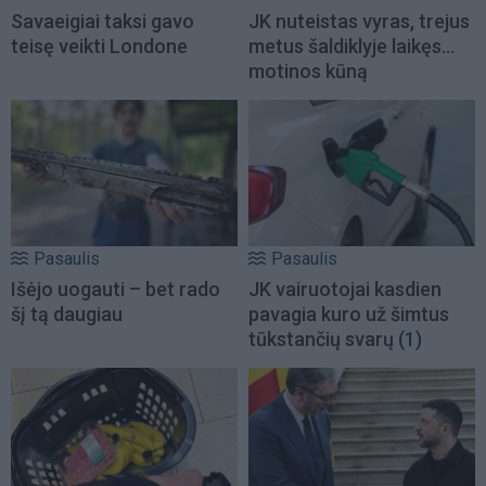
Savaeigiai taksi gavo
JK nuteistas vyras, trejus
teisę veikti Londone
metus šaldiklyje laikęs...
motinos kūną
Pasaulis
Pasaulis
Išėjo uogauti – bet rado
JK vairuotojai kasdien
šį tą daugiau
pavagia kuro už šimtus
tūkstančių svarų
(1)