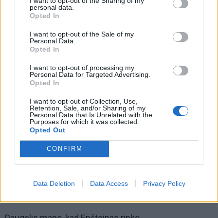
I want to opt-out of the Sharing of my
personal data.
Opted In
I want to opt-out of the Sale of my
Personal Data.
Opted In
I want to opt-out of processing my
Personal Data for Targeted Advertising.
Konspiracijos teorijos
Opted In
I want to opt-out of Collection, Use,
Nors Epshteino mirtis kalėjimo kameroje 2019 m.
Retention, Sale, and/or Sharing of my
Personal Data that Is Unrelated with the
buvo oficialiai pripažinta savižudybe, ji vis dėlto sukėlė
Purposes for which it was collected.
Opted Out
bangą spėliojimų apie galimą liudytojų ar įrodymų
slėpimą.
CONFIRM
Keletas JAV pareigūnų ir žurnalistų reikalavo
skaidraus tyrimo, tačiau federalinės institucijos
Data Deletion
Data Access
Privacy Policy
nerado pagrindo peržiūrėti oficialią versiją.
Daugelis mano, kad Epšteinas rinko