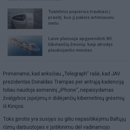
Tualetinis popierius traukiasi į
praeitį: kuo jį pakeis artimiausiu
metu
Laive planuoja apgyvendinti 80
tūkstančių žmonių: kaip atrodys
plaukiojantis miestas
Primename, kad anksčiau „Telegraph“ rašė, kad JAV
prezidentas Donaldas Trampas per antrąją kadenciją
toliau naudoja asmeninį „iPhone“, nepaisydamas
žvalgybos įspėjimų ir didėjančių kibernetinių grėsmių
iš Kinijos.
Toks įprotis yra susijęs su giliu nepasitikėjimu Baltųjų
rūmų darbuotojais ir įsitikinimu dėl vadinamojo