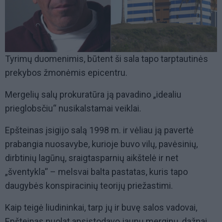
Tyrimų duomenimis, būtent ši sala tapo tarptautinės
prekybos žmonėmis epicentru.
Mergelių salų prokuratūra ją pavadino „idealiu
prieglobsčiu“ nusikalstamai veiklai.
Epšteinas įsigijo salą 1998 m. ir vėliau ją pavertė
prabangia nuosavybe, kurioje buvo vilų, pavėsinių,
dirbtinių lagūnų, sraigtasparnių aikštelė ir net
„šventykla“ – melsvai balta pastatas, kuris tapo
daugybės konspiracinių teorijų priežastimi.
Kaip teigė liudininkai, tarp jų ir buvę salos vadovai,
Epšteinas nuolat apsistodavo jaunų merginų, dažnai