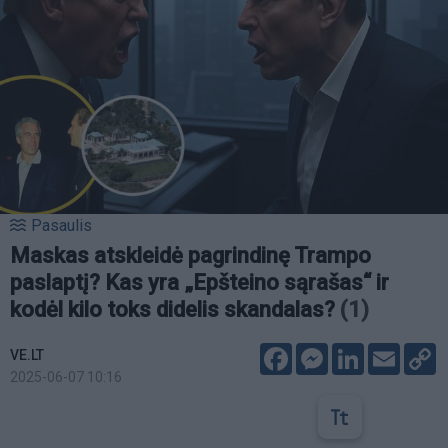
Pasaulis
Maskas atskleidė pagrindinę Trampo
paslaptį? Kas yra „Epšteino sąrašas“ ir
kodėl kilo toks didelis skandalas?
(1)
Facebook
Messenger
LinkedIn
Email
C
VE.LT
L
2025-06-07 10:16