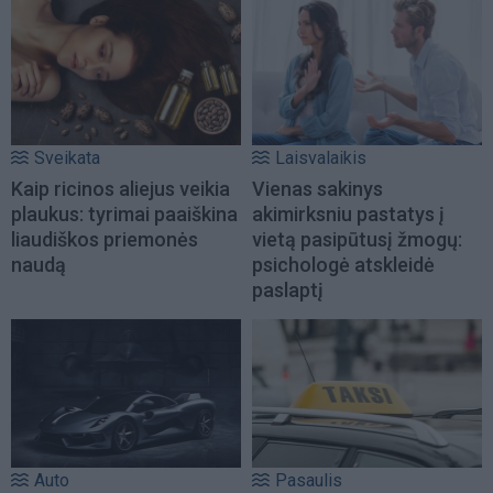
Sveikata
Laisvalaikis
Kaip ricinos aliejus veikia
Vienas sakinys
plaukus: tyrimai paaiškina
akimirksniu pastatys į
liaudiškos priemonės
vietą pasipūtusį žmogų:
naudą
psichologė atskleidė
paslaptį
Auto
Pasaulis