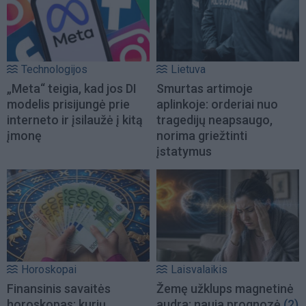
Technologijos
Lietuva
„Meta“ teigia, kad jos DI
Smurtas artimoje
modelis prisijungė prie
aplinkoje: orderiai nuo
interneto ir įsilaužė į kitą
tragedijų neapsaugo,
įmonę
norima griežtinti
įstatymus
Horoskopai
Laisvalaikis
Finansinis savaitės
Žemę užklups magnetinė
horoskopas: kurių
audra: nauja prognozė
(2)