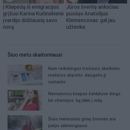
Į Klaipėdą iš emigracijos
Jūros šventę anksčiau
grįžusi Karina Kučinskienė
puošęs Anatolijus
įvardijo didžiausią savo
Klemencovas: gal jau
norą
užtenka
Šiuo metu skaitomiausi
Kam reikalingas trečiasis skalbimo
mašinos skyrelis: daugelis jį
sumaišo
Nemalonus kvapas šaldytuve dings
be chemijos: ką įdėti į vidų
Šiais mėnesiais gimę žmonės yra
patys sėkmingiausi