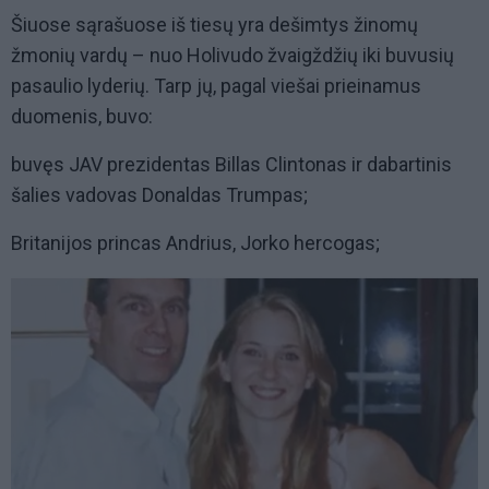
Šiuose sąrašuose iš tiesų yra dešimtys žinomų
žmonių vardų – nuo Holivudo žvaigždžių iki buvusių
pasaulio lyderių. Tarp jų, pagal viešai prieinamus
duomenis, buvo:
buvęs JAV prezidentas Billas Clintonas ir dabartinis
šalies vadovas Donaldas Trumpas;
Britanijos princas Andrius, Jorko hercogas;