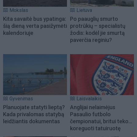
Mokslas
Lietuva
Kita savaitė bus ypatinga:
Po paauglių smurto
šią dieną verta pasižymėti
protrūkių – specialistų
kalendoriuje
žodis: kodėl jie smurtą
paverčia reginiu?
Gyvenimas
Laisvalaikis
Planuojate statyti lieptą?
Anglijai nelaimėjus
Kada privalomas statybą
Pasaulio futbolo
leidžiantis dokumentas
čempionatui, britui teko...
koreguoti tatuiruotę