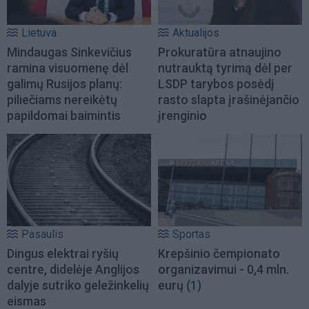
Lietuva
Aktualijos
Mindaugas Sinkevičius
Prokuratūra atnaujino
ramina visuomenę dėl
nutrauktą tyrimą dėl per
galimų Rusijos planų:
LSDP tarybos posėdį
piliečiams nereikėtų
rasto slapta įrašinėjančio
papildomai baimintis
įrenginio
Pasaulis
Sportas
Dingus elektrai ryšių
Krepšinio čempionato
centre, didelėje Anglijos
organizavimui - 0,4 mln.
dalyje sutriko geležinkelių
eurų
(1)
eismas