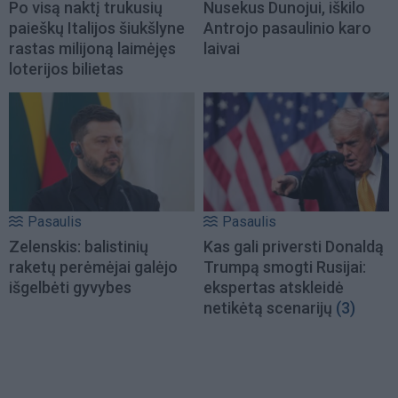
Po visą naktį trukusių
Nusekus Dunojui, iškilo
paieškų Italijos šiukšlyne
Antrojo pasaulinio karo
rastas milijoną laimėjęs
laivai
loterijos bilietas
Pasaulis
Pasaulis
Zelenskis: balistinių
Kas gali priversti Donaldą
raketų perėmėjai galėjo
Trumpą smogti Rusijai:
išgelbėti gyvybes
ekspertas atskleidė
netikėtą scenarijų
(3)