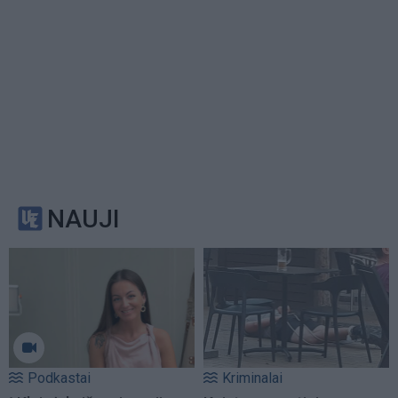
NAUJI
Podkastai
Kriminalai