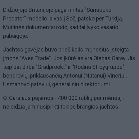
Didžiojoje Britanijoje pagamintas "Sunseeker
Predator" modelio laivas į Sočį pateko per Turkiją.
Muitinės dokumentai rodo, kad tai įvyko vasario
pabaigoje.
Jachtos gavėjas buvo prieš kelis mėnesius įsteigta
įmonė "Aves Trade". Jos įkūrėjas yra Olegas Garay. Jis
taip pat dirba "Gradproekt" ir "Rodina Stroygruppe",
bendrovių, priklausančių Antonui (Natanui) Vineriui,
Usmanovo patėviui, generaliniu direktoriumi.
O. Garajaus pajamos - 400 000 rublių per mėnesį -
neleidžia jam nusipirkti tokios brangios jachtos.