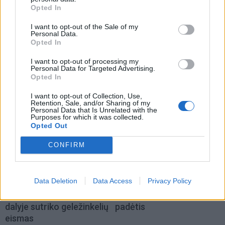
Opted In
I want to opt-out of the Sale of my
Personal Data.
Opted In
I want to opt-out of processing my
Personal Data for Targeted Advertising.
TAIP PAT SKAITYKITE
Opted In
I want to opt-out of Collection, Use,
Retention, Sale, and/or Sharing of my
Personal Data that Is Unrelated with the
Purposes for which it was collected.
Opted Out
CONFIRM
Pasaulis
Pasaulis
Data Deletion
Data Access
Privacy Policy
Dingus elektrai ryšių
Ukrainos pareigūnas:
centre, didelėje Anglijos
dabar – iš tiesų bloga
dalyje sutriko geležinkelių
padėtis
eismas