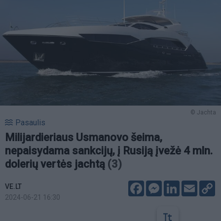
© Jachta
Pasaulis
Milijardieriaus Usmanovo šeima,
nepaisydama sankcijų, į Rusiją įvežė 4 mln.
dolerių vertės jachtą
(3)
Facebook
Messenger
LinkedIn
Email
C
VE.LT
L
2024-06-21 16:30