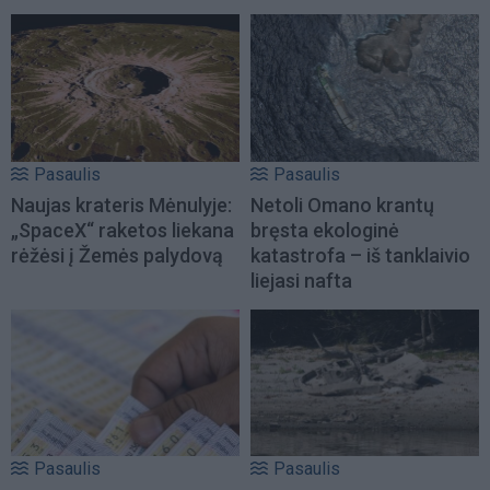
Pasaulis
Pasaulis
Naujas krateris Mėnulyje:
Netoli Omano krantų
„SpaceX“ raketos liekana
bręsta ekologinė
rėžėsi į Žemės palydovą
katastrofa – iš tanklaivio
liejasi nafta
Pasaulis
Pasaulis