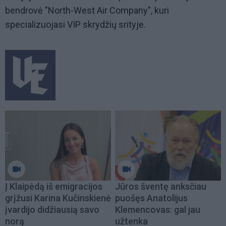
bendrovė "North-West Air Company", kuri
specializuojasi VIP skrydžių srityje.
Į Klaipėdą iš emigracijos
Jūros šventę anksčiau
grįžusi Karina Kučinskienė
puošęs Anatolijus
įvardijo didžiausią savo
Klemencovas: gal jau
norą
užtenka