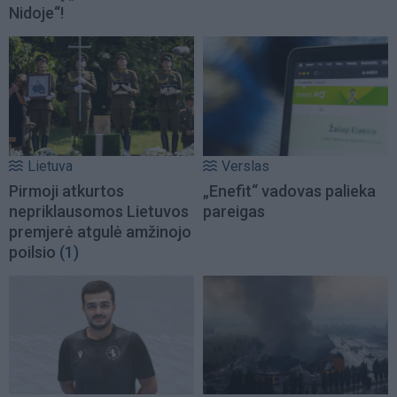
Nidoje“!
Lietuva
Verslas
Pirmoji atkurtos
„Enefit“ vadovas palieka
nepriklausomos Lietuvos
pareigas
premjerė atgulė amžinojo
poilsio
(1)