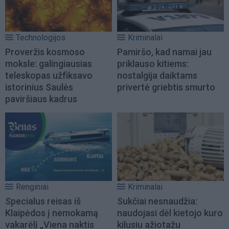
Technologijos
Kriminalai
Proveržis kosmoso
Pamiršo, kad namai jau
moksle: galingiausias
priklauso kitiems:
teleskopas užfiksavo
nostalgija daiktams
istorinius Saulės
privertė griebtis smurto
paviršiaus kadrus
Renginiai
Kriminalai
Specialus reisas iš
Sukčiai nesnaudžia:
Klaipėdos į nemokamą
naudojasi dėl kietojo kuro
vakarėlį „Viena naktis
kilusiu ažiotažu