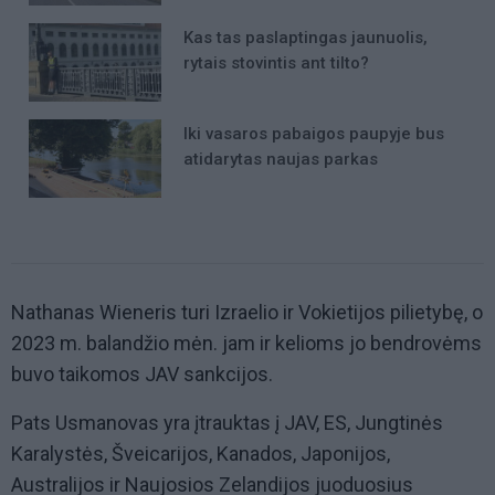
Kas tas paslaptingas jaunuolis,
rytais stovintis ant tilto?
Iki vasaros pabaigos paupyje bus
atidarytas naujas parkas
Nathanas Wieneris turi Izraelio ir Vokietijos pilietybę, o
2023 m. balandžio mėn. jam ir kelioms jo bendrovėms
buvo taikomos JAV sankcijos.
Pats Usmanovas yra įtrauktas į JAV, ES, Jungtinės
Karalystės, Šveicarijos, Kanados, Japonijos,
Australijos ir Naujosios Zelandijos juoduosius