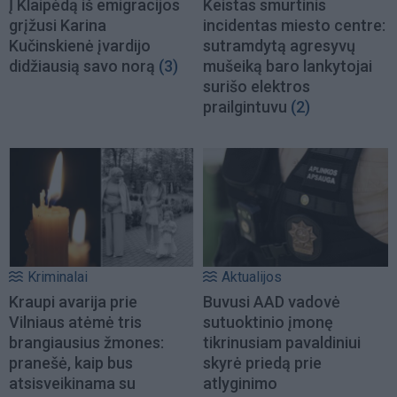
Į Klaipėdą iš emigracijos
Keistas smurtinis
grįžusi Karina
incidentas miesto centre:
Kučinskienė įvardijo
sutramdytą agresyvų
didžiausią savo norą
(3)
mušeiką baro lankytojai
surišo elektros
prailgintuvu
(2)
Kriminalai
Aktualijos
Kraupi avarija prie
Buvusi AAD vadovė
Vilniaus atėmė tris
sutuoktinio įmonę
brangiausius žmones:
tikrinusiam pavaldiniui
pranešė, kaip bus
skyrė priedą prie
atsisveikinama su
atlyginimo