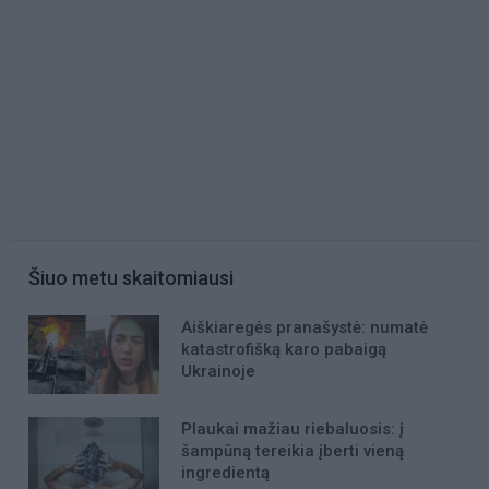
Šiuo metu skaitomiausi
Aiškiaregės pranašystė: numatė
katastrofišką karo pabaigą
Ukrainoje
Plaukai mažiau riebaluosis: į
šampūną tereikia įberti vieną
ingredientą