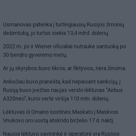
Usmanovas patenka į turtingiausių Rusijos žmonių
dešimtuką, jo turtas siekia 13,4 mlrd. dolerių.
2022 m. jis ir Wiener oficialiai nutraukė santuoką po
30 bendro gyvenimo metų.
Ar jų skyrybos buvo tikros, ar fiktyvios, nėra žinoma.
Anksčiau buvo pranešta, kad nepaisant sankcijų, į
Rusiją buvo įvežtas naujas verslo lėktuvas "Airbus
A320neo", kurio vertė viršija 110 mln. dolerių.
Lėktuvas iš Omano sostinės Maskato į Maskvos
Vnukovo oro uostą atskrido birželio 17 d. naktį.
Naujoji lėktuvo savininkė ir operatorė yra Rusijos