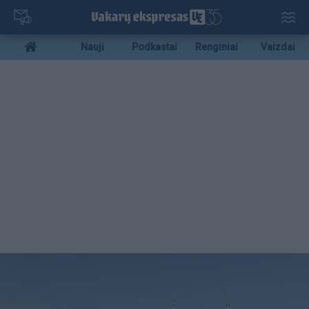
Pereiti
į
pagrindinį
Mobile
Nauji
Podkastai
Renginiai
Vaizdai
turinį
menu
bottom