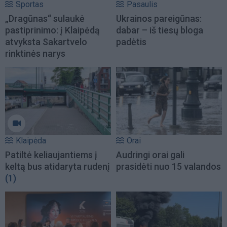
Sportas
Pasaulis
„Dragūnas“ sulaukė
Ukrainos pareigūnas:
pastiprinimo: į Klaipėdą
dabar – iš tiesų bloga
atvyksta Sakartvelo
padėtis
rinktinės narys
Klaipėda
Orai
Patiltė keliaujantiems į
Audringi orai gali
keltą bus atidaryta rudenį
prasidėti nuo 15 valandos
(1)