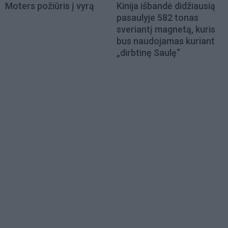
Moters požiūris į vyrą
Kinija išbandė didžiausią
pasaulyje 582 tonas
sveriantį magnetą, kuris
bus naudojamas kuriant
„dirbtinę Saulę“
Load
More