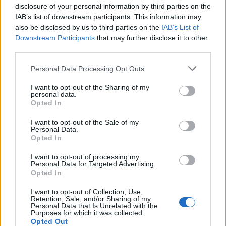
disclosure of your personal information by third parties on the
IAB’s list of downstream participants. This information may
also be disclosed by us to third parties on the
IAB’s List of
Downstream Participants
that may further disclose it to other
third parties.
Personal Data Processing Opt Outs
TAIP PAT SKAITYKITE
I want to opt-out of the Sharing of my
personal data.
Opted In
I want to opt-out of the Sale of my
Personal Data.
Opted In
I want to opt-out of processing my
Personal Data for Targeted Advertising.
Pasaulis
Pasaulis
Opted In
JK vairuotojai kasdien
Sausra Anglijoje:
I want to opt-out of Collection, Use,
pavagia kuro už šimtus
parduotuvėse pritrūks
Retention, Sale, and/or Sharing of my
Personal Data that Is Unrelated with the
tūkstančių svarų
(1)
britiškų maisto produktų,
Purposes for which it was collected.
kils kainos
Opted Out