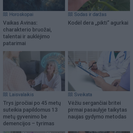
Horoskopai
Sodas ir daržas
Vaikas Avinas:
Kodėl dera „pikti“ agurkai
charakterio bruožai,
talentai ir auklėjimo
patarimai
Laisvalaikis
Sveikata
Trys įpročiai po 45 metų
Vėžiu sergančiai britei
suteikia papildomus 13
pirmai pasaulyje taikytas
metų gyvenimo be
naujas gydymo metodas
demencijos – tyrimas