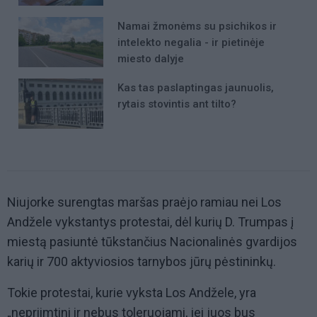
Namai žmonėms su psichikos ir
intelekto negalia - ir pietinėje
miesto dalyje
Kas tas paslaptingas jaunuolis,
rytais stovintis ant tilto?
Niujorke surengtas maršas praėjo ramiau nei Los
Andžele vykstantys protestai, dėl kurių D. Trumpas į
miestą pasiuntė tūkstančius Nacionalinės gvardijos
karių ir 700 aktyviosios tarnybos jūrų pėstininkų.
Tokie protestai, kurie vyksta Los Andžele, yra
„nepriimtini ir nebus toleruojami, jei juos bus