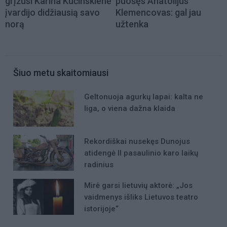
grįžusi Karina Kučinskienė
puošęs Anatolijus
įvardijo didžiausią savo
Klemencovas: gal jau
norą
užtenka
Šiuo metu skaitomiausi
Geltonuoja agurkų lapai: kalta ne
liga, o viena dažna klaida
Rekordiškai nusekęs Dunojus
atidengė II pasaulinio karo laikų
radinius
Mirė garsi lietuvių aktorė: „Jos
vaidmenys išliks Lietuvos teatro
istorijoje“