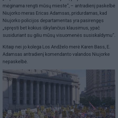
mėginama rengti mūsų mieste“, – antradienį paskelbė
Niujorko meras Ericas Adamsas, pridurdamas, kad
Niujorko policijos departamentas yra pasirengęs
„spręsti bet kokius iškylančius klausimus, ypač
susiduriant su giliu mūsų visuomenės susiskaldymu“.
Kitaip nei jo kolega Los Andželo merė Karen Bass, E.
Adamsas antradienį komendanto valandos Niujorke
nepaskelbė.