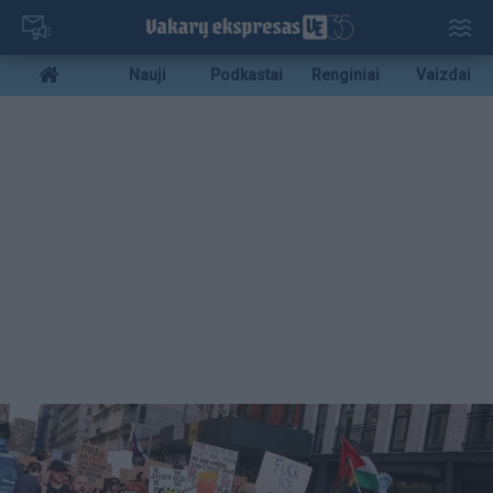
Pereiti
į
pagrindinį
Mobile
Nauji
Podkastai
Renginiai
Vaizdai
turinį
menu
bottom