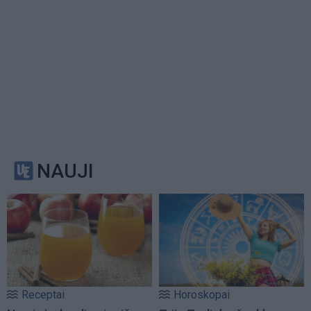
NAUJI
Receptai
Horoskopai