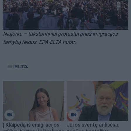
Niujorke – tūkstantiniai protestai prieš imigracijos
tarnybų reidus. EPA-ELTA nuotr.
Į Klaipėdą iš emigracijos
Jūros šventę anksčiau