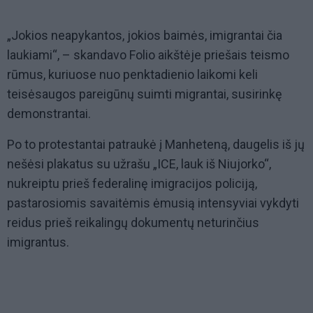
„Jokios neapykantos, jokios baimės, imigrantai čia
laukiami“, – skandavo Folio aikštėje priešais teismo
rūmus, kuriuose nuo penktadienio laikomi keli
teisėsaugos pareigūnų suimti migrantai, susirinkę
demonstrantai.
Po to protestantai patraukė į Manheteną, daugelis iš jų
nešėsi plakatus su užrašu „ICE, lauk iš Niujorko“,
nukreiptu prieš federalinę imigracijos policiją,
pastarosiomis savaitėmis ėmusią intensyviai vykdyti
reidus prieš reikalingų dokumentų neturinčius
imigrantus.