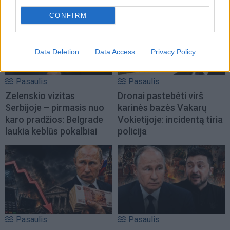
CONFIRM
Data Deletion
Data Access
Privacy Policy
Pasaulis
Pasaulis
Zelenskio vizitas
Dronai pastebėti virš
Serbijoje – pirmasis nuo
karinės bazės Vakarų
karo pradžios: Belgrade
Vokietijoje: incidentą tiria
laukia keblūs pokalbiai
policija
Pasaulis
Pasaulis