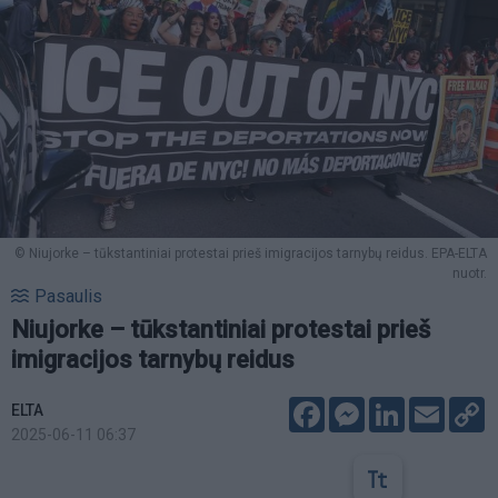
© Niujorke – tūkstantiniai protestai prieš imigracijos tarnybų reidus. EPA-ELTA
nuotr.
Pasaulis
Niujorke – tūkstantiniai protestai prieš
imigracijos tarnybų reidus
Facebook
Messenger
LinkedIn
Email
C
ELTA
L
2025-06-11 06:37