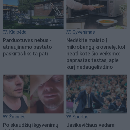
Klaipėda
Gyvenimas
Parduotuvės nebus -
Nedėkite maisto į
atnaujinamo pastato
mikrobangų krosnelę, kol
paskirtis liks ta pati
neatlikote šio veiksmo:
paprastas testas, apie
kurį nedaugelis žino
Žmonės
Sportas
Po skaudžių išgyvenimų
Jasikevičiaus vedami