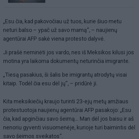
„Esu čia, kad pakovočiau už tuos, kurie šiuo metu
neturi balso – ypač už savo mamą“, – naujienų
agentūrai AFP sakė viena protesto dalyvė.
Ji prašė neminėti jos vardo, nes iš Meksikos kilusi jos
motina yra laikoma dokumentų neturinčia imigrante.
„Tiesą pasakius, ši šalis be imigrantų atrodytų visai
kitaip. Todėl čia esu dėl jų“, – pridūrė ji.
Kita meksikiečių kraujo turinti 23-ejų metų amžiaus
protestuotoja naujienų agentūrai AFP pasakojo: „Esu
čia, kad apginčiau savo šeimą... Man dėl jos baisu ir aš
nenoriu gyventi visuomenėje, kurioje turi baimintis dėl
savo šeimos sveikatos“.