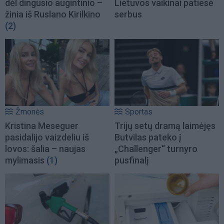
dėl dingusio augintinio –
Lietuvos vaikinai patiesė
žinia iš Ruslano Kirilkino
serbus
(2)
Žmonės
Sportas
Kristina Meseguer
Trijų setų dramą laimėjęs
pasidalijo vaizdeliu iš
Butvilas pateko į
lovos: šalia – naujas
„Challenger“ turnyro
mylimasis
(1)
pusfinalį