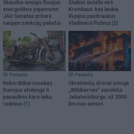
Skaudus smūgis Rusijos
Stalino šešėlis virš
energetikos pajamoms:
Kremliaus: kas laukia
JAV Senatas pritarė
Rusijos pasitraukus
naujam sankcijų paketui
Vladimirui Putinui
(2)
Pasaulis
Pasaulis
Rekordiškai nusekęs
Ukrainiečių dronai smogė
Dunojus atidengė II
„Wildberries“ sandėliui
pasaulinio karo laikų
Jekaterinburge, už 2000
radinius
(1)
km nuo sienos