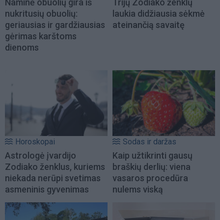
Naminė obuolių gira iš
Trijų Zodiako ženklų
nukritusių obuolių:
laukia didžiausia sėkmė
geriausias ir gardžiausias
ateinančią savaitę
gėrimas karštoms
dienoms
Horoskopai
Sodas ir daržas
Astrologė įvardijo
Kaip užtikrinti gausų
Zodiako ženklus, kuriems
braškių derlių: viena
niekada nerūpi svetimas
vasaros procedūra
asmeninis gyvenimas
nulems viską