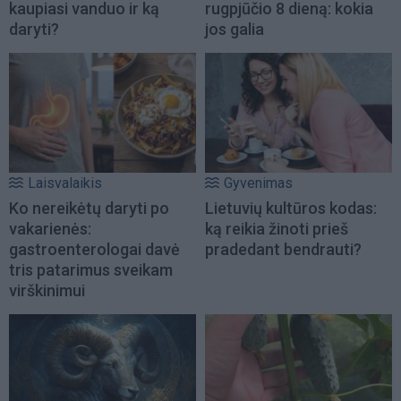
kaupiasi vanduo ir ką
rugpjūčio 8 dieną: kokia
daryti?
jos galia
Laisvalaikis
Gyvenimas
Ko nereikėtų daryti po
Lietuvių kultūros kodas:
vakarienės:
ką reikia žinoti prieš
gastroenterologai davė
pradedant bendrauti?
tris patarimus sveikam
virškinimui