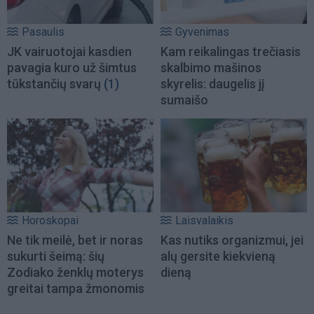
Pasaulis
Gyvenimas
JK vairuotojai kasdien
Kam reikalingas trečiasis
pavagia kuro už šimtus
skalbimo mašinos
tūkstančių svarų
(1)
skyrelis: daugelis jį
sumaišo
Horoskopai
Laisvalaikis
Ne tik meilė, bet ir noras
Kas nutiks organizmui, jei
sukurti šeimą: šių
alų gersite kiekvieną
Zodiako ženklų moterys
dieną
greitai tampa žmonomis