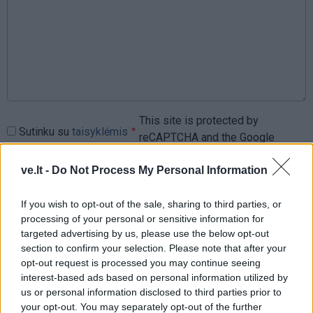
This site is protected by
Sutinku su
taisyklėmis
reCAPTCHA and the Google
Privacy Policy
and
Terms of
ve.lt -
Do Not Process My Personal Information
Service
apply.
If you wish to opt-out of the sale, sharing to third parties, or
processing of your personal or sensitive information for
targeted advertising by us, please use the below opt-out
section to confirm your selection. Please note that after your
opt-out request is processed you may continue seeing
interest-based ads based on personal information utilized by
us or personal information disclosed to third parties prior to
your opt-out. You may separately opt-out of the further