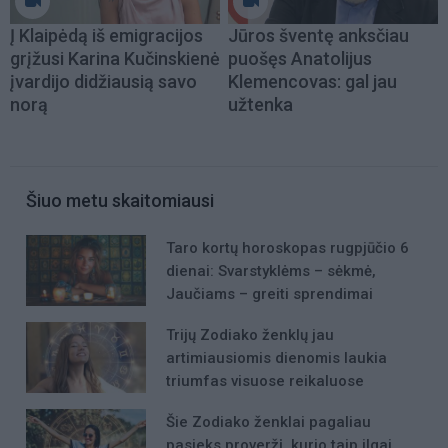
Į Klaipėdą iš emigracijos
Jūros šventę anksčiau
grįžusi Karina Kučinskienė
puošęs Anatolijus
įvardijo didžiausią savo
Klemencovas: gal jau
norą
užtenka
Šiuo metu skaitomiausi
Taro kortų horoskopas rugpjūčio 6
dienai: Svarstyklėms – sėkmė,
Jaučiams – greiti sprendimai
Trijų Zodiako ženklų jau
artimiausiomis dienomis laukia
triumfas visuose reikaluose
Šie Zodiako ženklai pagaliau
pasieks proveržį, kurio taip ilgai