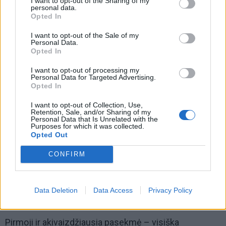
I want to opt-out of the Sharing of my
personal data.
Opted In
I want to opt-out of the Sale of my
Personal Data.
Opted In
I want to opt-out of processing my
Personal Data for Targeted Advertising.
Opted In
I want to opt-out of Collection, Use,
Retention, Sale, and/or Sharing of my
Tačiau labiausiai pažeidžiama Rusijos vieta taptų ne
Personal Data that Is Unrelated with the
Purposes for which it was collected.
pats puolimo pleištas, o tas, kurį ji bando „išgelbėti“ –
Opted Out
Kaliningrado sritis.
CONFIRM
Štai kas nutiktų šiam aklinai izoliuotam eksklavui:
Data Deletion
Data Access
Privacy Policy
Totalinė karinė blokada ir izoliacija
Pirmoji ir akivaizdžiausia pasekmė – visiška