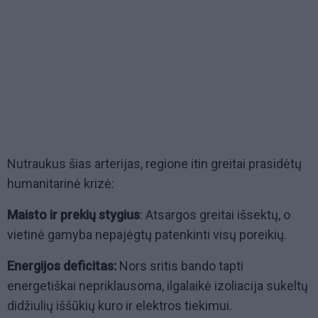
Nutraukus šias arterijas, regione itin greitai prasidėtų
humanitarinė krizė:
Maisto ir prekių stygius
: Atsargos greitai išsektų, o
vietinė gamyba nepajėgtų patenkinti visų poreikių.
Energijos deficitas:
Nors sritis bando tapti
energetiškai nepriklausoma, ilgalaikė izoliacija sukeltų
didžiulių iššūkių kuro ir elektros tiekimui.