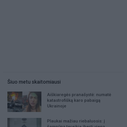
Šiuo metu skaitomiausi
Aiškiaregės pranašystė: numatė
katastrofišką karo pabaigą
Ukrainoje
Plaukai mažiau riebaluosis: į
šampūną tereikia įberti vieną