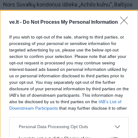
Nors Suvalkų koridorius išlieka „Achilo kulnu“, Baltijos
šalių ir jų artimiausių kaimynų pasiryžimas gintis
patiems siunčia aiškią žinią: kaina už šiuos 65
ve.lt -
Do Not Process My Personal Information
kilometrus bus nepakeliamai didelė bet kokiam
If you wish to opt-out of the sale, sharing to third parties, or
agresoriui.
processing of your personal or sensitive information for
targeted advertising by us, please use the below opt-out
Kaliningrado likimas: nuo karinės
section to confirm your selection. Please note that after your
opt-out request is processed you may continue seeing
tvirtovės iki izoliuotos apgulties
interest-based ads based on personal information utilized by
us or personal information disclosed to third parties prior to
Jei Rusija įgyvendintų patį juodžiausią scenarijų ir
your opt-out. You may separately opt-out of the further
užpultų Suvalkų koridorių, siekdama sausuma
disclosure of your personal information by third parties on the
IAB’s list of downstream participants. This information may
sujungti Kaliningradą su Baltarusija, Aljanso atsakas
also be disclosed by us to third parties on the
IAB’s List of
būtų momentinis ir triuškinantis.
Downstream Participants
that may further disclose it to other
third parties.
Personal Data Processing Opt Outs