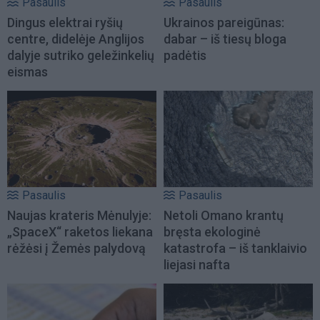
Pasaulis
Pasaulis
Dingus elektrai ryšių
Ukrainos pareigūnas:
centre, didelėje Anglijos
dabar – iš tiesų bloga
dalyje sutriko geležinkelių
padėtis
eismas
Pasaulis
Pasaulis
Naujas krateris Mėnulyje:
Netoli Omano krantų
„SpaceX“ raketos liekana
bręsta ekologinė
rėžėsi į Žemės palydovą
katastrofa – iš tanklaivio
liejasi nafta