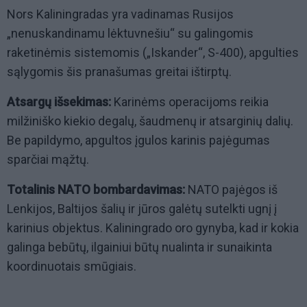
Nors Kaliningradas yra vadinamas Rusijos
„nenuskandinamu lėktuvnešiu“ su galingomis
raketinėmis sistemomis („Iskander“, S-400), apgulties
sąlygomis šis pranašumas greitai ištirptų.
Atsargų išsekimas:
Karinėms operacijoms reikia
milžiniško kiekio degalų, šaudmenų ir atsarginių dalių.
Be papildymo, apgultos įgulos karinis pajėgumas
sparčiai mąžtų.
Totalinis NATO bombardavimas:
NATO pajėgos iš
Lenkijos, Baltijos šalių ir jūros galėtų sutelkti ugnį į
karinius objektus. Kaliningrado oro gynyba, kad ir kokia
galinga bebūtų, ilgainiui būtų nualinta ir sunaikinta
koordinuotais smūgiais.