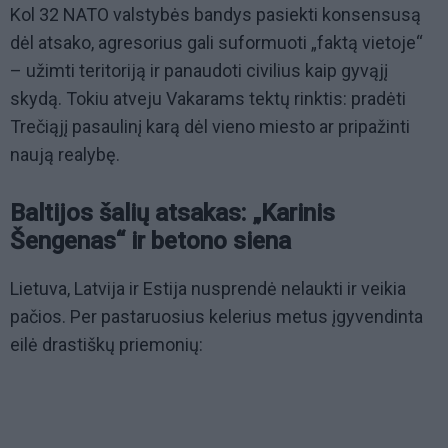
Kol 32 NATO valstybės bandys pasiekti konsensusą
dėl atsako, agresorius gali suformuoti „faktą vietoje“
– užimti teritoriją ir panaudoti civilius kaip gyvąjį
skydą. Tokiu atveju Vakarams tektų rinktis: pradėti
Trečiąjį pasaulinį karą dėl vieno miesto ar pripažinti
naują realybę.
Baltijos šalių atsakas: „Karinis
Šengenas“ ir betono siena
Lietuva, Latvija ir Estija nusprendė nelaukti ir veikia
pačios. Per pastaruosius kelerius metus įgyvendinta
eilė drastiškų priemonių: