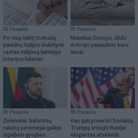
Pasaulis
Pasaulis
Po visą naktį trukusių
Nusekus Dunojui, iškilo
paieškų Italijos šiukšlyne
Antrojo pasaulinio karo
rastas milijoną laimėjęs
laivai
loterijos bilietas
Pasaulis
Pasaulis
Zelenskis: balistinių
Kas gali priversti Donaldą
raketų perėmėjai galėjo
Trumpą smogti Rusijai:
išgelbėti gyvybes
ekspertas atskleidė