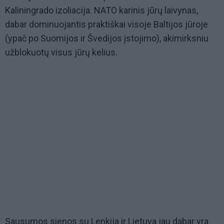
Kaliningrado izoliacija. NATO karinis jūrų laivynas,
dabar dominuojantis praktiškai visoje Baltijos jūroje
(ypač po Suomijos ir Švedijos įstojimo), akimirksniu
užblokuotų visus jūrų kelius.
Sausumos sienos su Lenkija ir Lietuva jau dabar yra