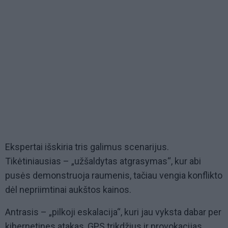
Ekspertai išskiria tris galimus scenarijus.
Tikėtiniausias – „užšaldytas atgrasymas“, kur abi
pusės demonstruoja raumenis, tačiau vengia konflikto
dėl nepriimtinai aukštos kainos.
Antrasis – „pilkoji eskalacija“, kuri jau vyksta dabar per
kibernetines atakas, GPS trikdžius ir provokacijas