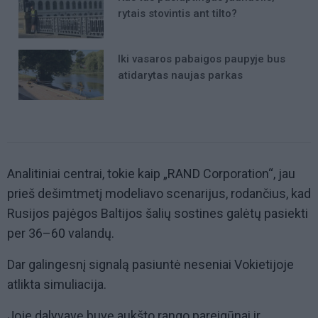
rytais stovintis ant tilto?
Iki vasaros pabaigos paupyje bus
atidarytas naujas parkas
Analitiniai centrai, tokie kaip „RAND Corporation“, jau
prieš dešimtmetį modeliavo scenarijus, rodančius, kad
Rusijos pajėgos Baltijos šalių sostines galėtų pasiekti
per 36–60 valandų.
Dar galingesnį signalą pasiuntė neseniai Vokietijoje
atlikta simuliacija.
Joje dalyvavę buvę aukšto rango pareigūnai ir