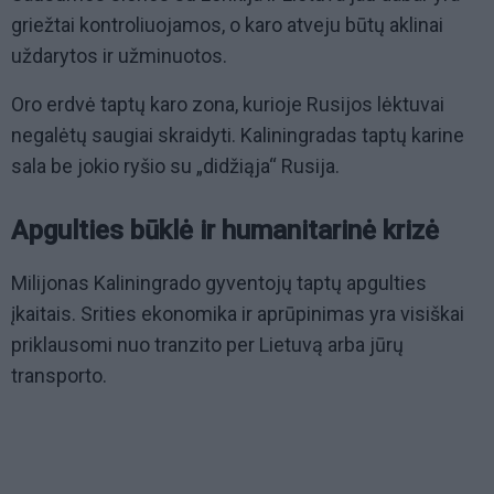
griežtai kontroliuojamos, o karo atveju būtų aklinai
uždarytos ir užminuotos.
Oro erdvė taptų karo zona, kurioje Rusijos lėktuvai
negalėtų saugiai skraidyti. Kaliningradas taptų karine
sala be jokio ryšio su „didžiąja“ Rusija.
Apgulties būklė ir humanitarinė krizė
Milijonas Kaliningrado gyventojų taptų apgulties
įkaitais. Srities ekonomika ir aprūpinimas yra visiškai
priklausomi nuo tranzito per Lietuvą arba jūrų
transporto.