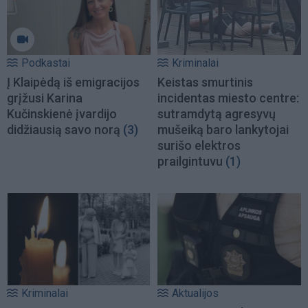
Podkastai
Kriminalai
Į Klaipėdą iš emigracijos
Keistas smurtinis
grįžusi Karina
incidentas miesto centre:
Kučinskienė įvardijo
sutramdytą agresyvų
didžiausią savo norą
(3)
mušeiką baro lankytojai
surišo elektros
prailgintuvu
(1)
Kriminalai
Aktualijos