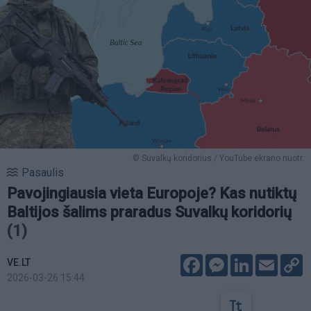
© Suvalkų koridorius / YouTube ekrano nuotr.
Pasaulis
Pavojingiausia vieta Europoje? Kas nutiktų
Baltijos šalims praradus Suvalkų koridorių
(1)
Facebook
Messenger
LinkedIn
Email
C
VE.LT
L
2026-03-26 15:44