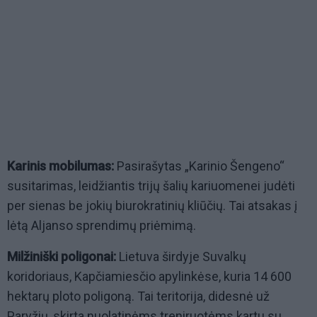
Karinis mobilumas:
Pasirašytas „Karinio Šengeno“
susitarimas, leidžiantis trijų šalių kariuomenei judėti
per sienas be jokių biurokratinių kliūčių. Tai atsakas į
lėtą Aljanso sprendimų priėmimą.
Milžiniški poligonai:
Lietuva širdyje Suvalkų
koridoriaus, Kapčiamiesčio apylinkėse, kuria 14 600
hektarų ploto poligoną. Tai teritorija, didesnė už
Paryžių, skirta nuolatinėms treniruotėms kartu su