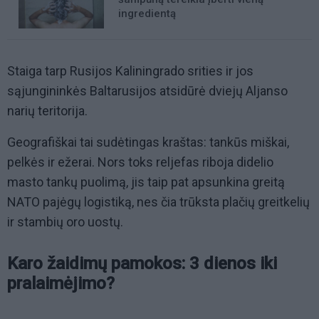
ingredientą
Staiga tarp Rusijos Kaliningrado srities ir jos
sąjungininkės Baltarusijos atsidūrė dviejų Aljanso
narių teritorija.
Geografiškai tai sudėtingas kraštas: tankūs miškai,
pelkės ir ežerai. Nors toks reljefas riboja didelio
masto tankų puolimą, jis taip pat apsunkina greitą
NATO pajėgų logistiką, nes čia trūksta plačių greitkelių
ir stambių oro uostų.
Karo žaidimų pamokos: 3 dienos iki
pralaimėjimo?