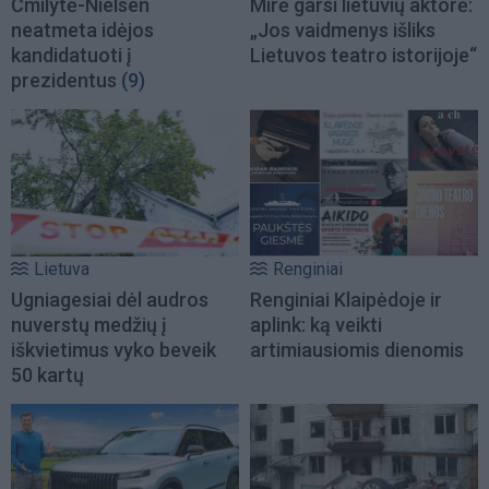
Čmilytė-Nielsen
Mirė garsi lietuvių aktorė:
neatmeta idėjos
„Jos vaidmenys išliks
kandidatuoti į
Lietuvos teatro istorijoje“
prezidentus
(9)
Lietuva
Renginiai
Ugniagesiai dėl audros
Renginiai Klaipėdoje ir
nuverstų medžių į
aplink: ką veikti
iškvietimus vyko beveik
artimiausiomis dienomis
50 kartų