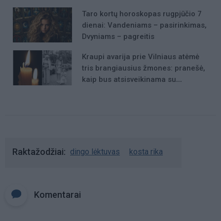
Taro kortų horoskopas rugpjūčio 7
dienai: Vandeniams – pasirinkimas,
Dvyniams – pagreitis
Kraupi avarija prie Vilniaus atėmė
tris brangiausius žmones: pranešė,
kaip bus atsisveikinama su
mergaite, jos mama ir močiute
Raktažodžiai
dingo lėktuvas
kosta rika
Komentarai