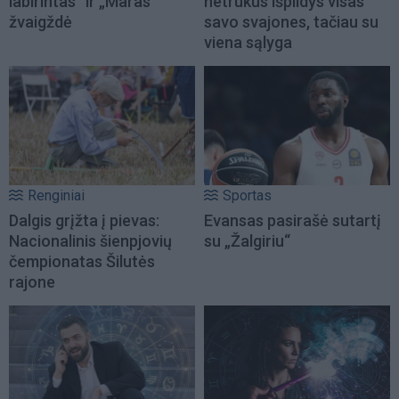
labirintas“ ir „Maras“
netrukus išpildys visas
žvaigždė
savo svajones, tačiau su
viena sąlyga
Renginiai
Sportas
Dalgis grįžta į pievas:
Evansas pasirašė sutartį
Nacionalinis šienpjovių
su „Žalgiriu“
čempionatas Šilutės
rajone