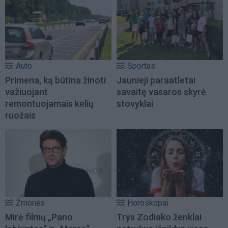
Auto
Sportas
Primena, ką būtina žinoti
Jaunieji paraatletai
važiuojant
savaitę vasaros skyrė
remontuojamais kelių
stovyklai
ruožais
Žmonės
Horoskopai
Mirė filmų „Pano
Trys Zodiako ženklai