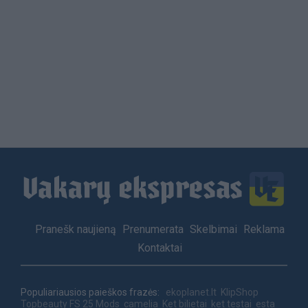
Load
More
Footer
Pranešk naujieną
Prenumerata
Skelbimai
Reklama
menu
Kontaktai
Populiariausios paieškos frazės:
ekoplanet.lt
KlipShop
Topbeauty
FS 25 Mods
camelia
Ket bilietai
ket testai
esta