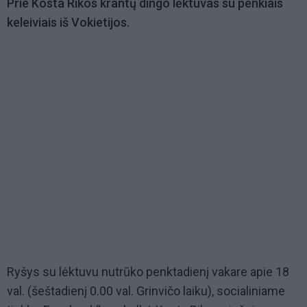
Prie Kosta Rikos krantų dingo lėktuvas su penkiais
keleiviais iš Vokietijos.
Ryšys su lėktuvu nutrūko penktadienį vakare apie 18
val. (šeštadienį 0.00 val. Grinvičo laiku), socialiniame