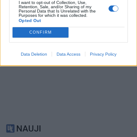
I want to opt-out of Collection, Use,
Retention, Sale, and/or Sharing of my
Ukrainos pareigūnas:
Naujas krateris Mėnulyje:
Personal Data that Is Unrelated with the
dabar – iš tiesų bloga
„SpaceX“ raketos liekana
Purposes for which it was collected.
Opted Out
padėtis
rėžėsi į Žemės palydovą
CONFIRM
Data Deletion
Data Access
Privacy Policy
NAUJI