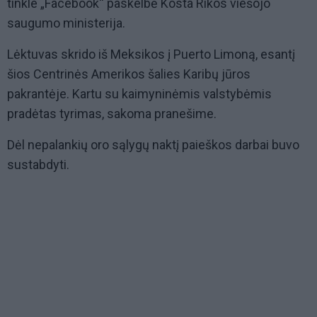
tinkle „Facebook“ paskelbė Kosta Rikos viešojo
saugumo ministerija.
Lėktuvas skrido iš Meksikos į Puerto Limoną, esantį
šios Centrinės Amerikos šalies Karibų jūros
pakrantėje. Kartu su kaimyninėmis valstybėmis
pradėtas tyrimas, sakoma pranešime.
Dėl nepalankių oro sąlygų naktį paieškos darbai buvo
sustabdyti.