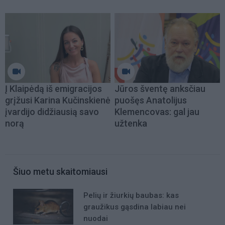
Į Klaipėdą iš emigracijos
Jūros šventę anksčiau
grįžusi Karina Kučinskienė
puošęs Anatolijus
įvardijo didžiausią savo
Klemencovas: gal jau
norą
užtenka
Šiuo metu skaitomiausi
Pelių ir žiurkių baubas: kas
graužikus gąsdina labiau nei
nuodai