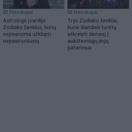
Horoskopai
Horoskopai
Astrologė įvardijo
Trys Zodiako ženklai,
Zodiako ženklus, kurių
kurie šiandien turėtų
neįmanoma užklupti
atkreipti dėmesį į
nepasiruošusių
aukštesniųjų jėgų
patarimus