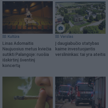
Kultūra
Verslas
Linas Adomaitis
Į daugiabučio statybas
Naujuosius metus kviečia
kaime investuojantis
sutikti Palangoje: ruošia
verslininkas: tai yra ateitis
išskirtinį šventinį
koncertą