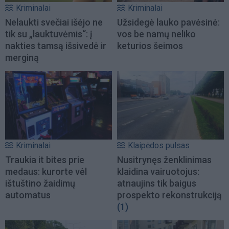
Kriminalai
Kriminalai
Nelaukti svečiai išėjo ne
Užsidegė lauko pavėsinė:
tik su „lauktuvėmis“: į
vos be namų neliko
nakties tamsą išsivedė ir
keturios šeimos
merginą
Kriminalai
Klaipėdos pulsas
Traukia it bites prie
Nusitrynęs ženklinimas
medaus: kurorte vėl
klaidina vairuotojus:
ištuštino žaidimų
atnaujins tik baigus
automatus
prospekto rekonstrukciją
(1)