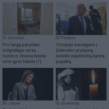
Kriminalai
Pasaulis
Pro langą paryčiais
Trumpas sureagavo į
žvilgtelėjęs vyras
Zelenskio prašymą
nustėro: žmona kieme
suteikti papildomą karinę
virto gyvu fakelu
(1)
pagalbą
Lietuva
Gyvenimas