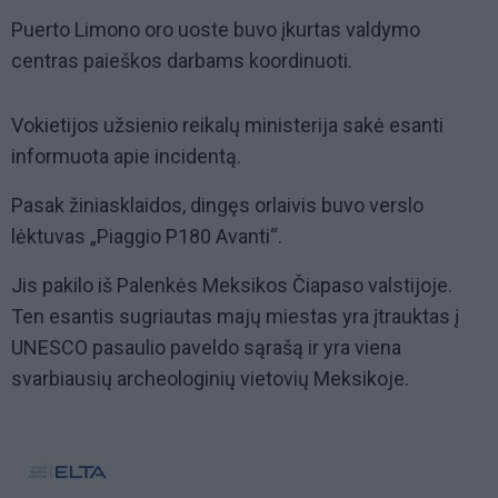
Puerto Limono oro uoste buvo įkurtas valdymo
centras paieškos darbams koordinuoti.
Vokietijos užsienio reikalų ministerija sakė esanti
informuota apie incidentą.
Pasak žiniasklaidos, dingęs orlaivis buvo verslo
lėktuvas „Piaggio P180 Avanti“.
Jis pakilo iš Palenkės Meksikos Čiapaso valstijoje.
Ten esantis sugriautas majų miestas yra įtrauktas į
UNESCO pasaulio paveldo sąrašą ir yra viena
svarbiausių archeologinių vietovių Meksikoje.