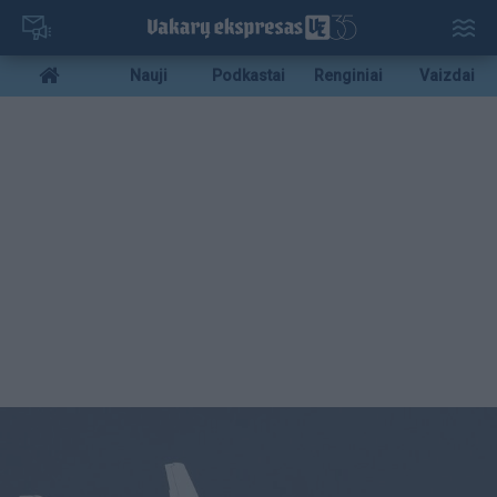
Pereiti
į
pagrindinį
Mobile
Nauji
Podkastai
Renginiai
Vaizdai
turinį
menu
bottom