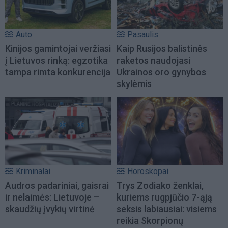
Auto
Pasaulis
Kinijos gamintojai veržiasi
Kaip Rusijos balistinės
į Lietuvos rinką: egzotika
raketos naudojasi
tampa rimta konkurencija
Ukrainos oro gynybos
skylėmis
Kriminalai
Horoskopai
Audros padariniai, gaisrai
Trys Zodiako ženklai,
ir nelaimės: Lietuvoje –
kuriems rugpjūčio 7-ąją
skaudžių įvykių virtinė
seksis labiausiai: visiems
reikia Skorpionų