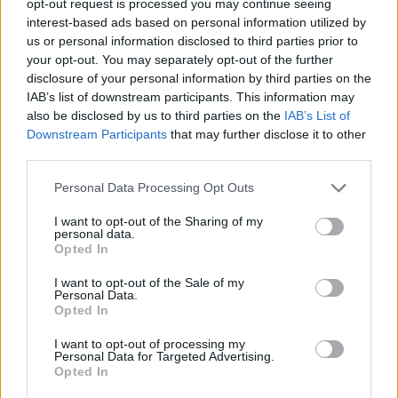
skaudus pralaimėjimas
teisę į JAV pilietybę
opt-out request is processed you may continue seeing
interest-based ads based on personal information utilized by
us or personal information disclosed to third parties prior to
your opt-out. You may separately opt-out of the further
disclosure of your personal information by third parties on the
IAB’s list of downstream participants. This information may
also be disclosed by us to third parties on the
IAB’s List of
Downstream Participants
that may further disclose it to other
third parties.
Pasaulis
Pasaulis
Rusai Juodojoje jūroje
Dingus elektrai ryšių
Personal Data Processing Opt Outs
dronais atakavo vokiečių
centre, didelėje Anglijos
I want to opt-out of the Sharing of my
krovininį laivą
dalyje sutriko geležinkelių
personal data.
eismas
Opted In
I want to opt-out of the Sale of my
Personal Data.
Opted In
I want to opt-out of processing my
Personal Data for Targeted Advertising.
Opted In
Pasaulis
Pasaulis