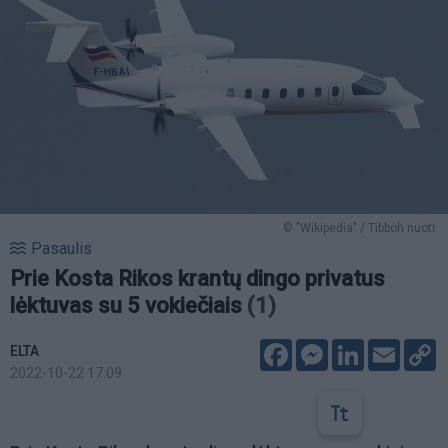
© "Wikipedia" / Tibboh nuotr.
Pasaulis
Prie Kosta Rikos krantų dingo privatus
lėktuvas su 5 vokiečiais
(1)
Facebook
Messenger
LinkedIn
Email
C
ELTA
L
2022-10-22 17:09