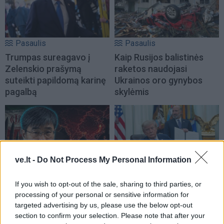
Pasaulis
Pasaulis
Trumpas sureagavo į
Kaip Rusijos balistinės
Zelenskio prašymą
raketos naudojasi
suteikti papildomą karinę
Ukrainos oro gynybos
pagalbą
skylėmis
ve.lt -
Do Not Process My Personal Information
Pasaulis
Pasaulis
If you wish to opt-out of the sale, sharing to third parties, or
„Kinijos Nostradamu“
Trumpas pasirašė naujus
processing of your personal or sensitive information for
vadinamas profesorius
vykdomuosius įsakymus,
targeted advertising by us, please use the below opt-out
skelbia: kare JAV laukia
ribojančius prigimtinę
section to confirm your selection. Please note that after your