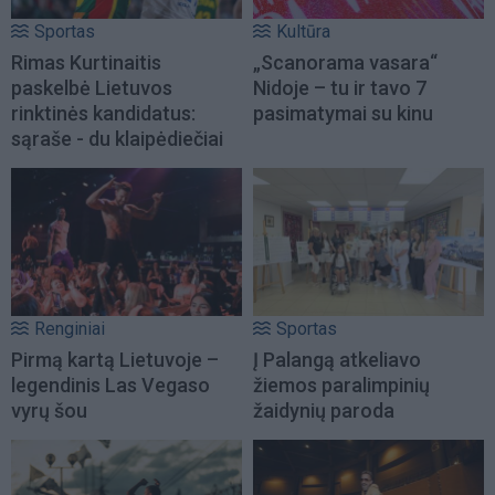
Sportas
Kultūra
Rimas Kurtinaitis
„Scanorama vasara“
paskelbė Lietuvos
Nidoje – tu ir tavo 7
rinktinės kandidatus:
pasimatymai su kinu
sąraše - du klaipėdiečiai
Renginiai
Sportas
Pirmą kartą Lietuvoje –
Į Palangą atkeliavo
legendinis Las Vegaso
žiemos paralimpinių
vyrų šou
žaidynių paroda