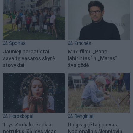
Sportas
Žmonės
Jaunieji paraatletai
Mirė filmų „Pano
savaitę vasaros skyrė
labirintas“ ir „Maras“
stovyklai
žvaigždė
Horoskopai
Renginiai
Trys Zodiako ženklai
Dalgis grįžta į pievas:
netrukus išpildys visas
Nacionalinis šienpjovių