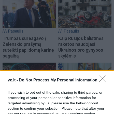
Pasaulis
Pasaulis
Trumpas sureagavo į
Kaip Rusijos balistinės
Zelenskio prašymą
raketos naudojasi
suteikti papildomą karinę
Ukrainos oro gynybos
pagalbą
skylėmis
ve.lt -
Do Not Process My Personal Information
If you wish to opt-out of the sale, sharing to third parties, or
processing of your personal or sensitive information for
Pasaulis
Pasaulis
targeted advertising by us, please use the below opt-out
„Kinijos Nostradamu“
Trumpas pasirašė naujus
section to confirm your selection. Please note that after your
vadinamas profesorius
vykdomuosius įsakymus,
opt-out request is processed you may continue seeing