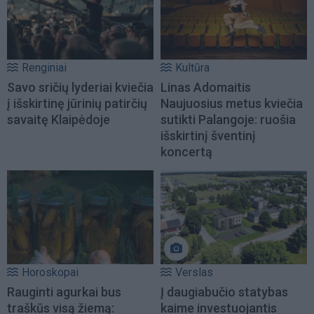
Renginiai
Kultūra
Savo sričių lyderiai kviečia
Linas Adomaitis
į išskirtinę jūrinių patirčių
Naujuosius metus kviečia
savaitę Klaipėdoje
sutikti Palangoje: ruošia
išskirtinį šventinį
koncertą
Horoskopai
Verslas
Rauginti agurkai bus
Į daugiabučio statybas
traškūs visą žiemą:
kaime investuojantis