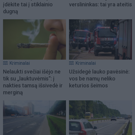
įdėkite tai į stiklainio
verslininkas: tai yra ateitis
dugną
Kriminalai
Kriminalai
Nelaukti svečiai išėjo ne
Užsidegė lauko pavėsinė:
tik su „lauktuvėmis“: į
vos be namų neliko
nakties tamsą išsivedė ir
keturios šeimos
merginą