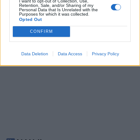
I want to opt-out of Collection, Use,
Retention, Sale, and/or Sharing of my
Personal Data that Is Unrelated with the
Pasaulis
Pasaulis
Purposes for which it was collected.
Ukrainos pareigūnas:
Naujas krateris Mėnulyje:
Opted Out
dabar – iš tiesų bloga
„SpaceX“ raketos liekana
CONFIRM
padėtis
rėžėsi į Žemės palydovą
Data Deletion
Data Access
Privacy Policy