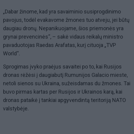
„Dabar žinome, kad yra savaiminio susiprogdinimo
pavojus, todėl evakavome žmones tuo atveju, jei būtų
daugiau dronų. Nepanikuojame, šios priemonės yra
grynai prevencinės“, – sakė vidaus reikalų ministro
pavaduotojas Raedas Arafatas, kurį cituoja „TVP
World“.
Sprogimas įvyko praėjus savaitei po to, kai Rusijos
dronas rėžėsi į daugiabutį Rumunijos Galacio mieste,
netoli sienos su Ukraina, sužeisdamas du žmones. Tai
buvo pirmas kartas per Rusijos ir Ukrainos karą, kai
dronas pataikė į tankiai apgyvendintą teritoriją NATO
valstybėje.