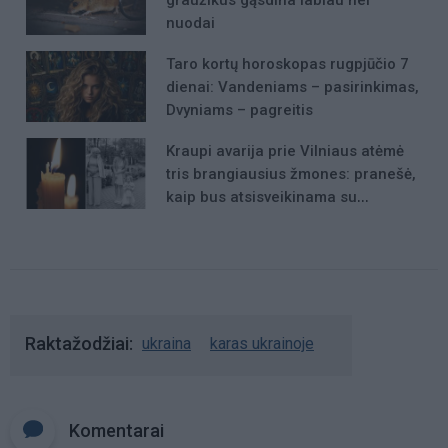
nuodai
Taro kortų horoskopas rugpjūčio 7
dienai: Vandeniams – pasirinkimas,
Dvyniams – pagreitis
Kraupi avarija prie Vilniaus atėmė
tris brangiausius žmones: pranešė,
kaip bus atsisveikinama su
mergaite, jos mama ir močiute
Raktažodžiai
ukraina
karas ukrainoje
Komentarai