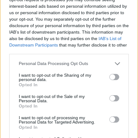
skelbia: kare JAV laukia
ribojančius prigimtinę
interest-based ads based on personal information utilized by
skaudus pralaimėjimas
teisę į JAV pilietybę
us or personal information disclosed to third parties prior to
your opt-out. You may separately opt-out of the further
disclosure of your personal information by third parties on the
IAB’s list of downstream participants. This information may
also be disclosed by us to third parties on the
IAB’s List of
Downstream Participants
that may further disclose it to other
third parties.
Personal Data Processing Opt Outs
Pasaulis
Pasaulis
Rusai Juodojoje jūroje
Dingus elektrai ryšių
I want to opt-out of the Sharing of my
personal data.
dronais atakavo vokiečių
centre, didelėje Anglijos
Opted In
krovininį laivą
dalyje sutriko geležinkelių
eismas
I want to opt-out of the Sale of my
Personal Data.
Opted In
I want to opt-out of processing my
Personal Data for Targeted Advertising.
Opted In