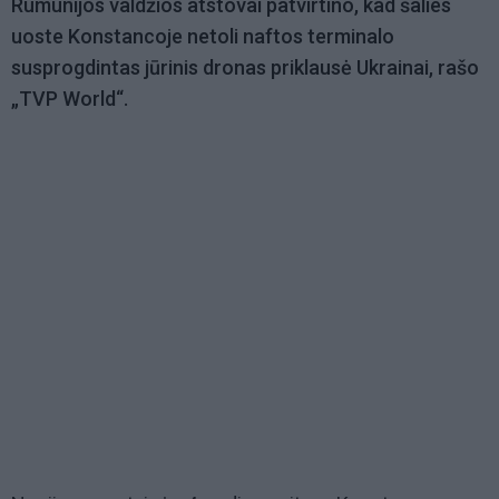
Rumunijos valdžios atstovai patvirtino, kad šalies
uoste Konstancoje netoli naftos terminalo
susprogdintas jūrinis dronas priklausė Ukrainai, rašo
„TVP World“.