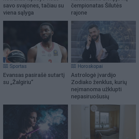
savo svajones, tačiau su
čempionatas Šilutės
viena sąlyga
rajone
Sportas
Horoskopai
Evansas pasirašė sutartį
Astrologė įvardijo
su „Žalgiriu“
Zodiako ženklus, kurių
neįmanoma užklupti
nepasiruošusių