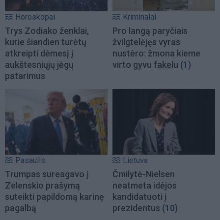
Horoskopai
Kriminalai
Trys Zodiako ženklai,
Pro langą paryčiais
kurie šiandien turėtų
žvilgtelėjęs vyras
atkreipti dėmesį į
nustėro: žmona kieme
aukštesniųjų jėgų
virto gyvu fakelu
(1)
patarimus
Pasaulis
Lietuva
Trumpas sureagavo į
Čmilytė-Nielsen
Zelenskio prašymą
neatmeta idėjos
suteikti papildomą karinę
kandidatuoti į
pagalbą
prezidentus
(10)