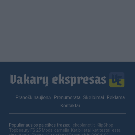
Load
More
Footer
Pranešk naujieną
Prenumerata
Skelbimai
Reklama
menu
Kontaktai
Populiariausios paieškos frazės:
ekoplanet.lt
KlipShop
Topbeauty
FS 25 Mods
camelia
Ket bilietai
ket testai
esta