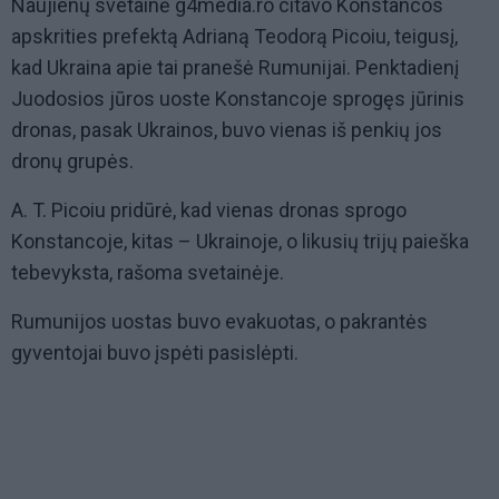
Naujienų svetainė g4media.ro citavo Konstancos
apskrities prefektą Adrianą Teodorą Picoiu, teigusį,
kad Ukraina apie tai pranešė Rumunijai. Penktadienį
Juodosios jūros uoste Konstancoje sprogęs jūrinis
dronas, pasak Ukrainos, buvo vienas iš penkių jos
dronų grupės.
A. T. Picoiu pridūrė, kad vienas dronas sprogo
Konstancoje, kitas – Ukrainoje, o likusių trijų paieška
tebevyksta, rašoma svetainėje.
Rumunijos uostas buvo evakuotas, o pakrantės
gyventojai buvo įspėti pasislėpti.