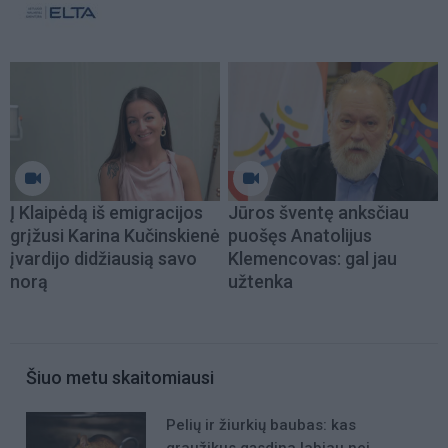
Į Klaipėdą iš emigracijos
Jūros šventę anksčiau
grįžusi Karina Kučinskienė
puošęs Anatolijus
įvardijo didžiausią savo
Klemencovas: gal jau
norą
užtenka
Šiuo metu skaitomiausi
Pelių ir žiurkių baubas: kas
graužikus gąsdina labiau nei