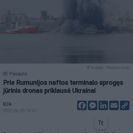
© Scanpix / Reuters nuotr.
Pasaulis
Prie Rumunijos naftos terminalo sprogęs
jūrinis dronas priklausė Ukrainai
Facebook
Messenger
LinkedIn
Email
C
ELTA
L
2026-06-05 14:21