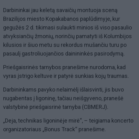
Darbininkai jau keletą savaičių montuoja sceną
Brazilijos miesto Kopakabanos paplūdimyje, kur
gegužės 2 d. tikimasi sulaukti minios iš viso pasaulio
atvyksiančių žmonių, norinčių pamatyti iš Kolumbijos
kilusios ir šiuo metu su rekordus mušančiu turu po
pasaulį gastroliuojančios dainininkės pasirodymą.
Priešgaisrinės tarnybos pranešime nurodoma, kad
vyras įstrigo keltuve ir patyrė sunkias kojų traumas.
Darbininkams pavyko nelaimėlį išlaisvinti, jis buvo
nugabentas į ligoninę, tačiau neišgyveno, pranešė
valstybinė priešgaisrinė tarnyba (CBMERJ).
„Deja, technikas ligoninėje mirė“, – teigiama koncerto
organizatoriaus „Bonus Track“ pranešime.