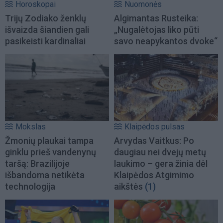
Horoskopai
Nuomonės
Trijų Zodiako ženklų
Algimantas Rusteika:
išvaizda šiandien gali
„Nugalėtojas liko pūti
pasikeisti kardinaliai
savo neapykantos dvoke“
Mokslas
Klaipėdos pulsas
Žmonių plaukai tampa
Arvydas Vaitkus: Po
ginklu prieš vandenynų
daugiau nei dvejų metų
taršą: Brazilijoje
laukimo – gera žinia dėl
išbandoma netikėta
Klaipėdos Atgimimo
technologija
aikštės
(1)