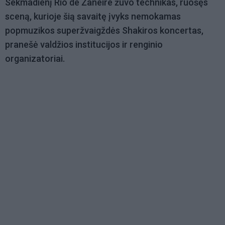
Sekmadienį Rio de Žaneire žuvo technikas, ruošęs
sceną, kurioje šią savaitę įvyks nemokamas
popmuzikos superžvaigždės Shakiros koncertas,
pranešė valdžios institucijos ir renginio
organizatoriai.