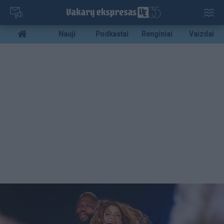
Pereiti
į
pagrindinį
Mobile
Nauji
Podkastai
Renginiai
Vaizdai
turinį
menu
bottom