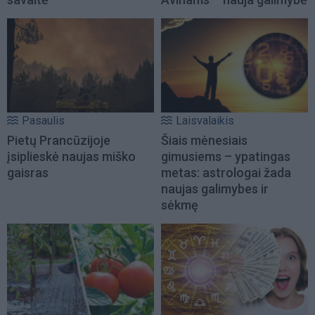
Pasaulis
Laisvalaikis
Pietų Prancūzijoje
Šiais mėnesiais
įsiplieskė naujas miško
gimusiems – ypatingas
gaisras
metas: astrologai žada
naujas galimybes ir
sėkmę