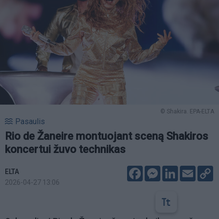
© Shakira. EPA-ELTA
Pasaulis
Rio de Žaneire montuojant sceną Shakiros
koncertui žuvo technikas
Facebook
Messenger
LinkedIn
Email
C
ELTA
L
2026-04-27 13:06