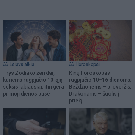
Laisvalaikis
Horoskopai
Trys Zodiako ženklai,
Kinų horoskopas
kuriems rugpjūčio 10-ąją
rugpjūčio 10–16 dienoms:
seksis labiausiai: itin gera
Beždžionėms – proveržis,
pirmoji dienos pusė
Drakonams – šuolis į
priekį