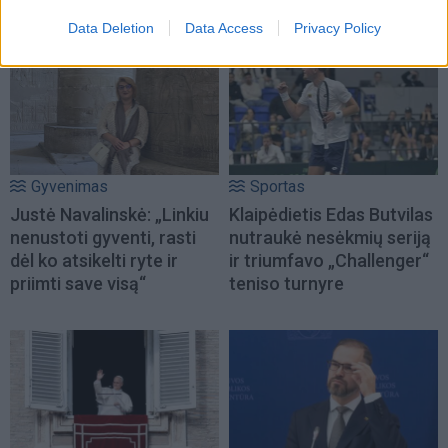
NAUJI
Data Deletion
Data Access
Privacy Policy
Gyvenimas
Sportas
Justė Navalinskė: „Linkiu
Klaipėdietis Edas Butvilas
nenustoti gyventi, rasti
nutraukė nesėkmių seriją
dėl ko atsikelti ryte ir
ir triumfavo „Challenger“
priimti save visą“
teniso turnyre