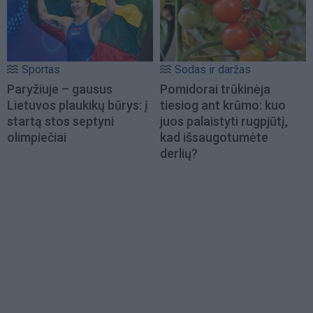
Sportas
Sodas ir daržas
Paryžiuje – gausus
Pomidorai trūkinėja
Lietuvos plaukikų būrys: į
tiesiog ant krūmo: kuo
startą stos septyni
juos palaistyti rugpjūtį,
olimpiečiai
kad išsaugotumėte
derlių?