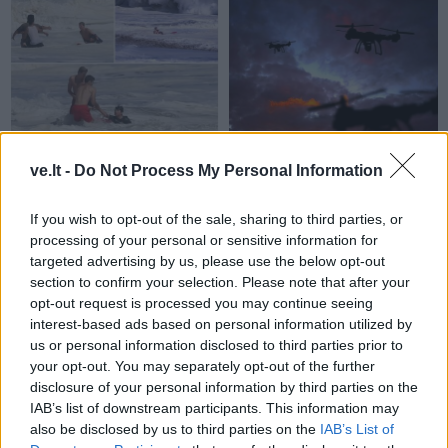
Pasaulis
Pasaulis
16-metis nėrė į mirtinas
„Sterbliniai dronai“:
ve.lt -
Do Not Process My Personal Information
bangas gelbėti vaiko: po
Ukraina ėmė taikyti naują
kovos su likimu
kovinę taktiką
If you wish to opt-out of the sale, sharing to third parties, or
sureagavo net
processing of your personal or sensitive information for
targeted advertising by us, please use the below opt-out
prezidentas
section to confirm your selection. Please note that after your
opt-out request is processed you may continue seeing
interest-based ads based on personal information utilized by
us or personal information disclosed to third parties prior to
your opt-out. You may separately opt-out of the further
disclosure of your personal information by third parties on the
IAB’s list of downstream participants. This information may
also be disclosed by us to third parties on the
IAB’s List of
Pasaulis
Pasaulis