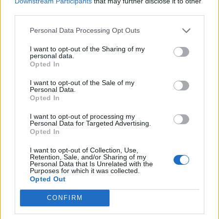
Downstream Participants
that may further disclose it to other
Pirmasis susitikimas su
Atsakui į naują rusų
third parties.
karaliumi Karoliu III virto
technologiją sukurti
košmaru: žvaigždė jam
Ukraina turi metus –
Personal Data Processing Opt Outs
spjovė į veidą
paaiškino, kokią grėsmę
I want to opt-out of the Sharing of my
tai kelia
personal data.
Opted In
I want to opt-out of the Sale of my
Personal Data.
Opted In
I want to opt-out of processing my
Personal Data for Targeted Advertising.
Opted In
I want to opt-out of Collection, Use,
Retention, Sale, and/or Sharing of my
Personal Data that Is Unrelated with the
Purposes for which it was collected.
Opted Out
CONFIRM