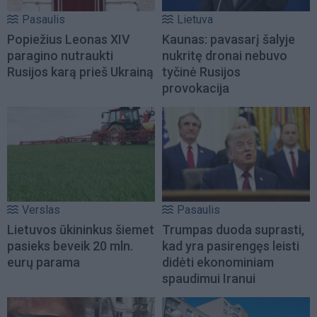
Pasaulis
Lietuva
Popiežius Leonas XIV
Kaunas: pavasarį šalyje
paragino nutraukti
nukritę dronai nebuvo
Rusijos karą prieš Ukrainą
tyčinė Rusijos
provokacija
Verslas
Pasaulis
Lietuvos ūkininkus šiemet
Trumpas duoda suprasti,
pasieks beveik 20 mln.
kad yra pasirengęs leisti
eurų parama
didėti ekonominiam
spaudimui Iranui