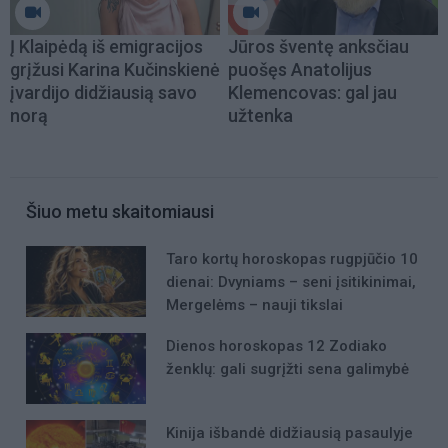
Į Klaipėdą iš emigracijos
Jūros šventę anksčiau
grįžusi Karina Kučinskienė
puošęs Anatolijus
įvardijo didžiausią savo
Klemencovas: gal jau
norą
užtenka
Šiuo metu skaitomiausi
Taro kortų horoskopas rugpjūčio 10
dienai: Dvyniams – seni įsitikinimai,
Mergelėms – nauji tikslai
Dienos horoskopas 12 Zodiako
ženklų: gali sugrįžti sena galimybė
Kinija išbandė didžiausią pasaulyje