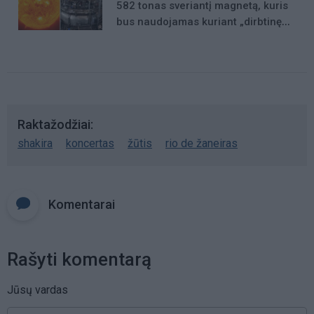
582 tonas sveriantį magnetą, kuris
bus naudojamas kuriant „dirbtinę
Saulę“
Raktažodžiai
shakira
koncertas
žūtis
rio de žaneiras
Komentarai
Rašyti komentarą
Jūsų vardas