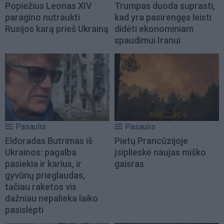
Popiežius Leonas XIV
Trumpas duoda suprasti,
paragino nutraukti
kad yra pasirengęs leisti
Rusijos karą prieš Ukrainą
didėti ekonominiam
spaudimui Iranui
Pasaulis
Pasaulis
Eldoradas Butrimas iš
Pietų Prancūzijoje
Ukrainos: pagalba
įsiplieskė naujas miško
pasiekia ir karius, ir
gaisras
gyvūnų prieglaudas,
tačiau raketos vis
dažniau nepalieka laiko
pasislėpti