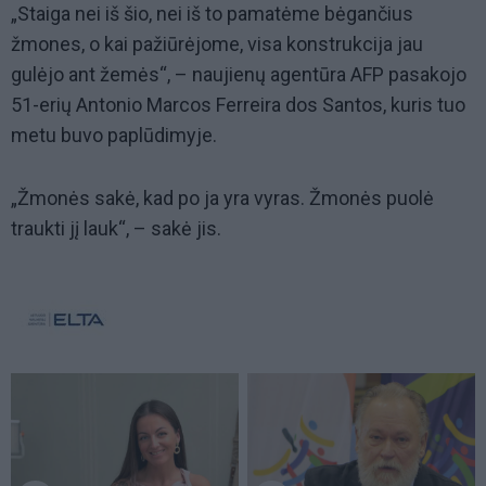
„Staiga nei iš šio, nei iš to pamatėme bėgančius
žmones, o kai pažiūrėjome, visa konstrukcija jau
gulėjo ant žemės“, – naujienų agentūra AFP pasakojo
51-erių Antonio Marcos Ferreira dos Santos, kuris tuo
metu buvo paplūdimyje.
„Žmonės sakė, kad po ja yra vyras. Žmonės puolė
traukti jį lauk“, – sakė jis.