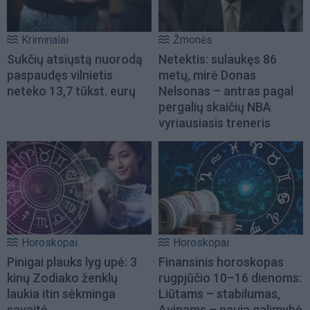
Kriminalai
Žmonės
Sukčių atsiųstą nuorodą
Netektis: sulaukęs 86
paspaudęs vilnietis
metų, mirė Donas
neteko 13,7 tūkst. eurų
Nelsonas – antras pagal
pergalių skaičių NBA
vyriausiasis treneris
Horoskopai
Horoskopai
Pinigai plauks lyg upė: 3
Finansinis horoskopas
kinų Zodiako ženklų
rugpjūčio 10–16 dienoms:
laukia itin sėkminga
Liūtams – stabilumas,
savaitė
Avinams – nauja galimybė