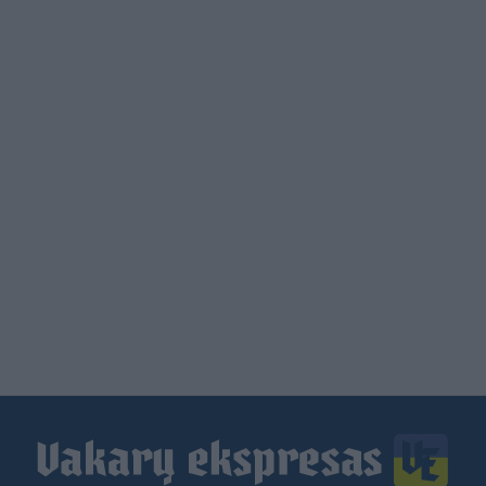
Load
More