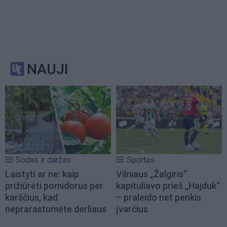
NAUJI
Sodas ir daržas
Sportas
Laistyti ar ne: kaip
Vilniaus „Žalgiris“
prižiūrėti pomidorus per
kapituliavo prieš „Hajduk“
karščius, kad
– praleido net penkis
neprarastumėte derliaus
įvarčius