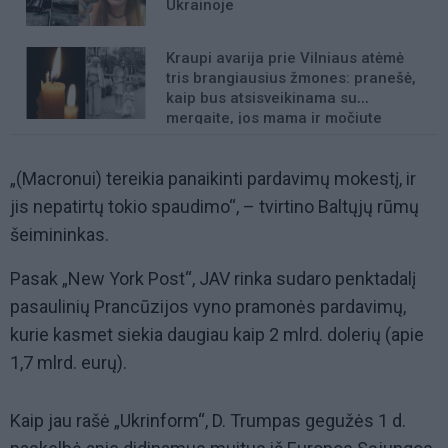
Ukrainoje
Kraupi avarija prie Vilniaus atėmė
tris brangiausius žmones: pranešė,
kaip bus atsisveikinama su
mergaite, jos mama ir močiute
„(Macronui) tereikia panaikinti pardavimų mokestį, ir
jis nepatirtų tokio spaudimo“, – tvirtino Baltųjų rūmų
šeimininkas.
Pasak „New York Post“, JAV rinka sudaro penktadalį
pasaulinių Prancūzijos vyno pramonės pardavimų,
kurie kasmet siekia daugiau kaip 2 mlrd. dolerių (apie
1,7 mlrd. eurų).
Kaip jau rašė „Ukrinform“, D. Trumpas gegužės 1 d.