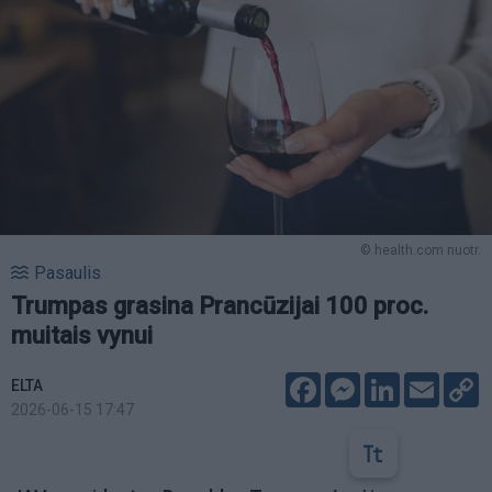
© health.com nuotr.
Pasaulis
Trumpas grasina Prancūzijai 100 proc.
muitais vynui
Facebook
Messenger
LinkedIn
Email
C
ELTA
L
2026-06-15 17:47