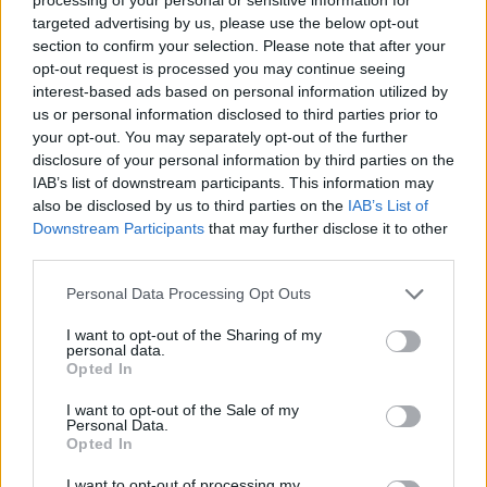
targeted advertising by us, please use the below opt-out
section to confirm your selection. Please note that after your
opt-out request is processed you may continue seeing
Pasaulis
Pasaulis
interest-based ads based on personal information utilized by
Rusai Juodojoje jūroje
Dingus elektrai ryšių
us or personal information disclosed to third parties prior to
dronais atakavo vokiečių
centre, didelėje Anglijos
your opt-out. You may separately opt-out of the further
krovininį laivą
dalyje sutriko geležinkelių
disclosure of your personal information by third parties on the
eismas
IAB’s list of downstream participants. This information may
also be disclosed by us to third parties on the
IAB’s List of
Downstream Participants
that may further disclose it to other
third parties.
Personal Data Processing Opt Outs
I want to opt-out of the Sharing of my
personal data.
Opted In
Pasaulis
Pasaulis
Ukrainos pareigūnas:
Naujas krateris Mėnulyje:
I want to opt-out of the Sale of my
dabar – iš tiesų bloga
„SpaceX“ raketos liekana
Personal Data.
Opted In
padėtis
rėžėsi į Žemės palydovą
I want to opt-out of processing my