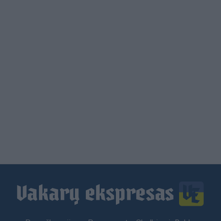
Load
More