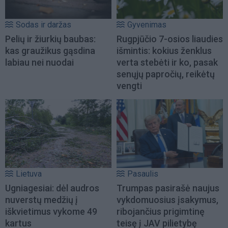
Sodas ir daržas
Gyvenimas
Pelių ir žiurkių baubas:
Rugpjūčio 7-osios liaudies
kas graužikus gąsdina
išmintis: kokius ženklus
labiau nei nuodai
verta stebėti ir ko, pasak
senųjų papročių, reikėtų
vengti
Lietuva
Pasaulis
Ugniagesiai: dėl audros
Trumpas pasirašė naujus
nuverstų medžių į
vykdomuosius įsakymus,
iškvietimus vykome 49
ribojančius prigimtinę
kartus
teisę į JAV pilietybę