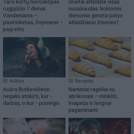
Taro kortų horoskopas
Greitai atleidžia visas
rugpjūčio 7 dienai:
nuoskaudas: kokiomis
Vandeniams –
dienomis gimsta patys
pasirinkimas, Dvyniams –
atlaidžiausi žmonės?
pagreitis
Kultūra
Receptai
Aušra Butkevičienė:
Naminiai rageliai su
negaliu atskirti, kur -
abrikosais – minkšti,
darbas, o kur - pomėgis
kvapnūs ir lengvai
pagaminami