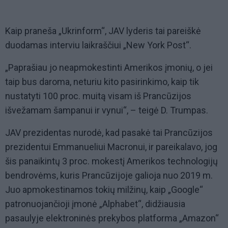
Kaip praneša „Ukrinform“, JAV lyderis tai pareiškė
duodamas interviu laikraščiui „New York Post“.
„Paprašiau jo neapmokestinti Amerikos įmonių, o jei
taip bus daroma, neturiu kito pasirinkimo, kaip tik
nustatyti 100 proc. muitą visam iš Prancūzijos
išvežamam šampanui ir vynui“, – teigė D. Trumpas.
JAV prezidentas nurodė, kad pasakė tai Prancūzijos
prezidentui Emmanueliui Macronui, ir pareikalavo, jog
šis panaikintų 3 proc. mokestį Amerikos technologijų
bendrovėms, kuris Prancūzijoje galioja nuo 2019 m.
Juo apmokestinamos tokių milžinų, kaip „Google“
patronuojančioji įmonė „Alphabet“, didžiausia
pasaulyje elektroninės prekybos platforma „Amazon“