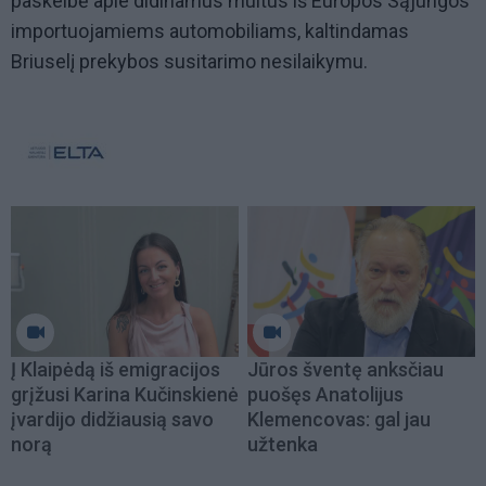
paskelbė apie didinamus muitus iš Europos Sąjungos
importuojamiems automobiliams, kaltindamas
Briuselį prekybos susitarimo nesilaikymu.
Į Klaipėdą iš emigracijos
Jūros šventę anksčiau
grįžusi Karina Kučinskienė
puošęs Anatolijus
įvardijo didžiausią savo
Klemencovas: gal jau
norą
užtenka