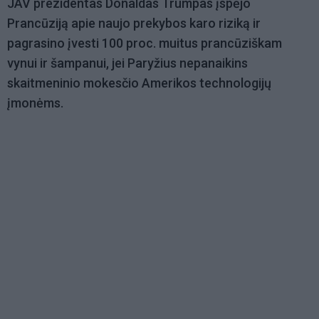
JAV prezidentas Donaldas Trumpas įspėjo
Prancūziją apie naujo prekybos karo riziką ir
pagrasino įvesti 100 proc. muitus prancūziškam
vynui ir šampanui, jei Paryžius nepanaikins
skaitmeninio mokesčio Amerikos technologijų
įmonėms.