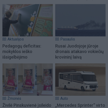
Aktualijos
Pasaulis
Pedagogų deficitas:
Rusai Juodojoje jūroje
mokyklos ieško
dronais atakavo vokiečių
išsigelbėjimo
krovininį laivą
Žmonės
Auto
Živilė Pinskuvienė įsileido
„Mercedes Sprinter“ virto