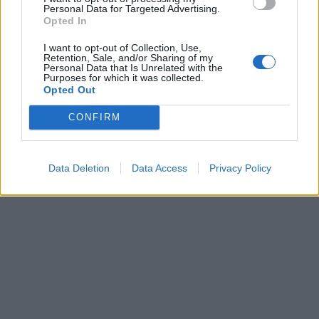
Personal Data for Targeted Advertising.
Opted In
I want to opt-out of Collection, Use,
Retention, Sale, and/or Sharing of my
Personal Data that Is Unrelated with the
Purposes for which it was collected.
Opted Out
Pasaulis
Pasaulis
CONFIRM
Netoli Omano krantų
Po visą naktį trukusių
bręsta ekologinė
paieškų Italijos šiukšlyne
katastrofa – iš tanklaivio
rastas milijoną laimėjęs
liejasi nafta
loterijos bilietas
Data Deletion
Data Access
Privacy Policy