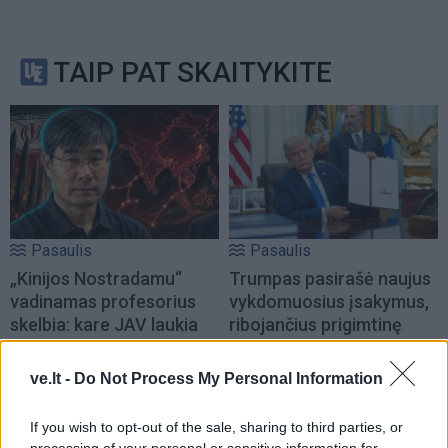
TAIP PAT SKAITYKITE
Pasaulis
Pasaulis
„Kinijos Nostradamu“
Trumpas pasirašė naujus
vadinamas profesorius
vykdomuosius įsakymus,
skelbia: kare JAV laukia
ribojančius prigimtinę
skaudus pralaimėjimas
teisę į JAV pilietybę
ve.lt -
Do Not Process My Personal Information
If you wish to opt-out of the sale, sharing to third parties, or
processing of your personal or sensitive information for