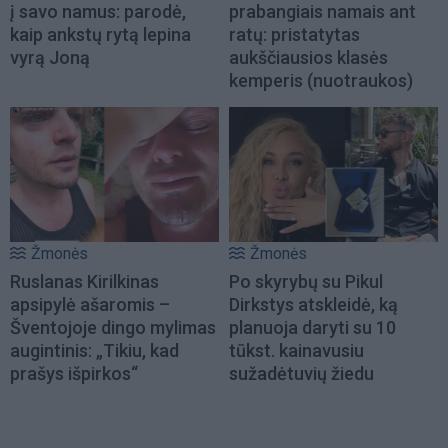
į savo namus: parodė,
prabangiais namais ant
kaip ankstų rytą lepina
ratų: pristatytas
vyrą Joną
aukščiausios klasės
kemperis (nuotraukos)
Žmonės
Žmonės
Ruslanas Kirilkinas
Po skyrybų su Pikul
apsipylė ašaromis –
Dirkstys atskleidė, ką
Šventojoje dingo mylimas
planuoja daryti su 10
augintinis: „Tikiu, kad
tūkst. kainavusiu
prašys išpirkos“
sužadėtuvių žiedu