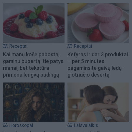
Receptai
Receptai
Kai manų košė pabosta,
Kefyras ir dar 3 produktai
gaminu bubertą: tie patys
– per 5 minutes
manai, bet tekstūra
pagaminsite gaivų ledų-
primena lengvą pudingą
glotnučio desertą
Horoskopai
Laisvalaikis