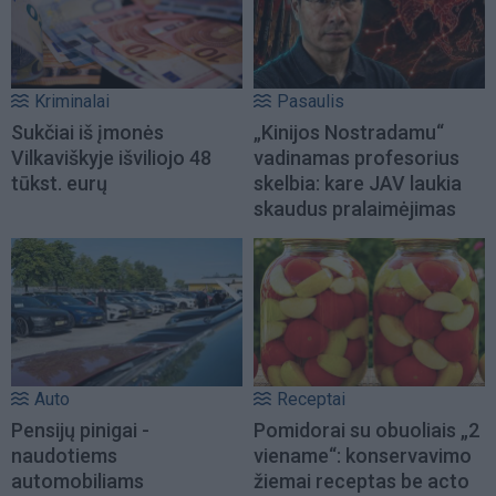
Kriminalai
Pasaulis
Sukčiai iš įmonės
„Kinijos Nostradamu“
Vilkaviškyje išviliojo 48
vadinamas profesorius
tūkst. eurų
skelbia: kare JAV laukia
skaudus pralaimėjimas
Auto
Receptai
Pensijų pinigai -
Pomidorai su obuoliais „2
naudotiems
viename“: konservavimo
automobiliams
žiemai receptas be acto