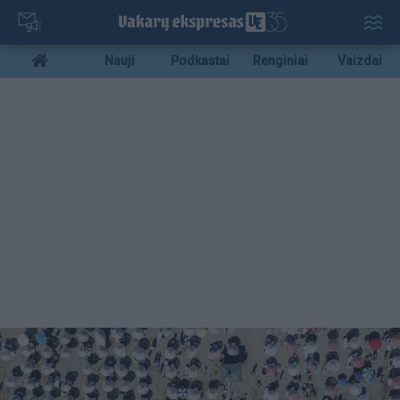
Pereiti
į
pagrindinį
Mobile
Nauji
Podkastai
Renginiai
Vaizdai
turinį
menu
bottom