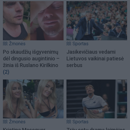
Žmonės
Sportas
Po skaudžių išgyvenimų
Jasikevičiaus vedami
dėl dingusio augintinio –
Lietuvos vaikinai patiesė
žinia iš Ruslano Kirilkino
serbus
(2)
Žmonės
Sportas
Kristina Meseguer
Trijų setų dramą laimėjęs