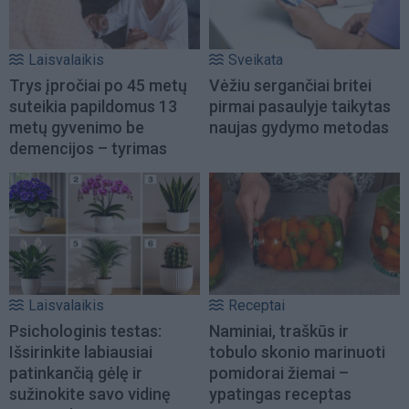
Laisvalaikis
Sveikata
Trys įpročiai po 45 metų
Vėžiu sergančiai britei
suteikia papildomus 13
pirmai pasaulyje taikytas
metų gyvenimo be
naujas gydymo metodas
demencijos – tyrimas
Laisvalaikis
Receptai
Psichologinis testas:
Naminiai, traškūs ir
Išsirinkite labiausiai
tobulo skonio marinuoti
patinkančią gėlę ir
pomidorai žiemai –
sužinokite savo vidinę
ypatingas receptas