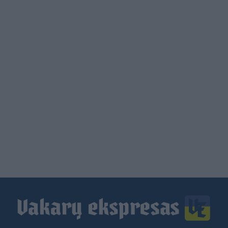
Load
More