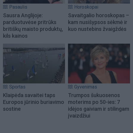
Pasaulis
Horoskopai
Sausra Anglijoje:
Savaitgalio horoskopas –
parduotuvėse pritrūks
kam nusišypsos sėkmė ir
britiškų maisto produktų,
kuo nustebins žvaigždės
kils kainos
Sportas
Gyvenimas
Klaipėda savaitei taps
Trumpos šukuosenos
Europos jūrinio buriavimo
moterims po 50-ies: 7
sostine
idėjos gaiviam ir stilingam
įvaizdžiui