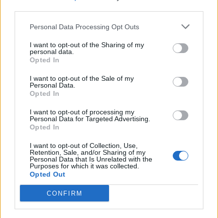
third parties.
Personal Data Processing Opt Outs
I want to opt-out of the Sharing of my
personal data.
Pasaulis
Pasaulis
Opted In
Rekordiškai nusekęs
Ukrainiečių dronai smogė
Dunojus atidengė II
„Wildberries“ sandėliui
I want to opt-out of the Sale of my
Personal Data.
pasaulinio karo laikų
Jekaterinburge, už 2000
Opted In
radinius
(1)
km nuo sienos
I want to opt-out of processing my
Personal Data for Targeted Advertising.
Opted In
I want to opt-out of Collection, Use,
Retention, Sale, and/or Sharing of my
Personal Data that Is Unrelated with the
Purposes for which it was collected.
Opted Out
CONFIRM