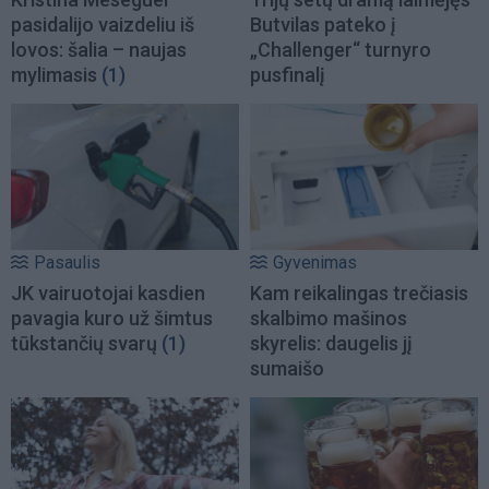
pasidalijo vaizdeliu iš
Butvilas pateko į
lovos: šalia – naujas
„Challenger“ turnyro
mylimasis
(1)
pusfinalį
Pasaulis
Gyvenimas
JK vairuotojai kasdien
Kam reikalingas trečiasis
pavagia kuro už šimtus
skalbimo mašinos
tūkstančių svarų
(1)
skyrelis: daugelis jį
sumaišo