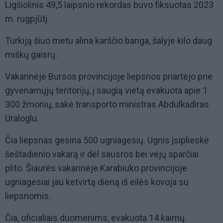
Ligšiolinis 49,5 laipsnio rekordas buvo fiksuotas 2023
m. rugpjūtį.
Turkiją šiuo metu alina karščio banga, šalyje kilo daug
miškų gaisrų.
Vakarinėje Bursos provincijoje liepsnos priartėjo prie
gyvenamųjų teritorijų, į saugią vietą evakuota apie 1
300 žmonių, sakė transporto ministras Abdulkadiras
Uraloglu.
Čia liepsnas gesina 500 ugniagesių. Ugnis įsiplieskė
šeštadienio vakarą ir dėl sausros bei vėjų sparčiai
plito. Šiaurės vakarinėje Karabiuko provincijoje
ugniagesiai jau ketvirtą dieną iš eilės kovoja su
liepsnomis.
Čia, oficialiais duomenims, evakuota 14 kaimų.