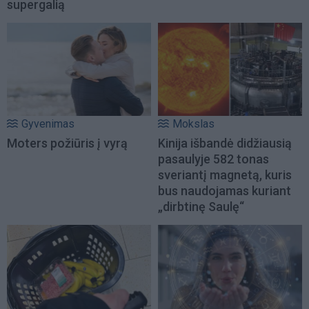
supergalią
Gyvenimas
Mokslas
Moters požiūris į vyrą
Kinija išbandė didžiausią
pasaulyje 582 tonas
sveriantį magnetą, kuris
bus naudojamas kuriant
„dirbtinę Saulę“