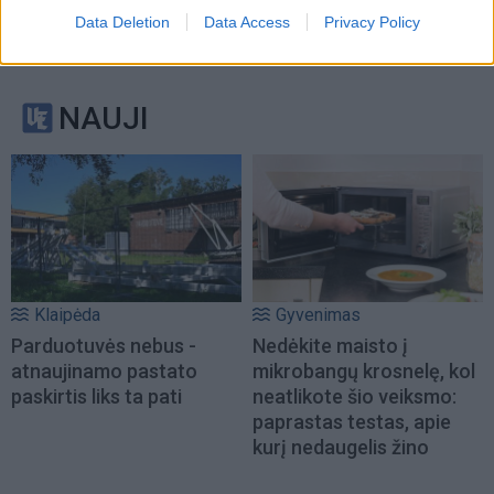
Data Deletion
Data Access
Privacy Policy
NAUJI
Klaipėda
Gyvenimas
Parduotuvės nebus -
Nedėkite maisto į
atnaujinamo pastato
mikrobangų krosnelę, kol
paskirtis liks ta pati
neatlikote šio veiksmo:
paprastas testas, apie
kurį nedaugelis žino