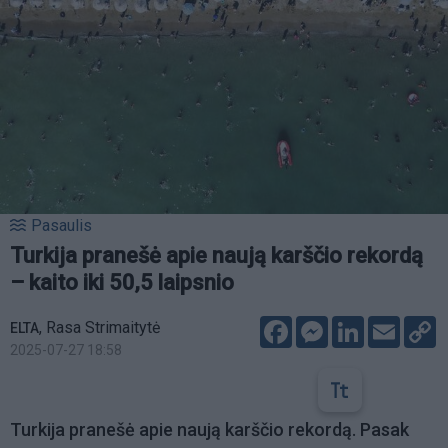
Pasaulis
Turkija pranešė apie naują karščio rekordą
– kaito iki 50,5 laipsnio
Facebook
Messenger
LinkedIn
Email
C
,
Rasa Strimaitytė
ELTA
L
2025-07-27 18:58
Turkija pranešė apie naują karščio rekordą. Pasak