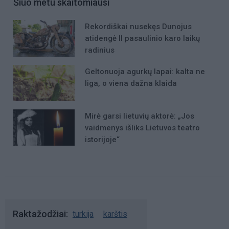
Šiuo metu skaitomiausi
Rekordiškai nusekęs Dunojus
atidengė II pasaulinio karo laikų
radinius
Geltonuoja agurkų lapai: kalta ne
liga, o viena dažna klaida
Mirė garsi lietuvių aktorė: „Jos
vaidmenys išliks Lietuvos teatro
istorijoje“
Raktažodžiai
turkija
karštis