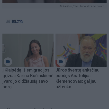
© Karštis / YouTube ekrano nuotr.
Į Klaipėdą iš emigracijos
Jūros šventę anksčiau
grįžusi Karina Kučinskienė
puošęs Anatolijus
įvardijo didžiausią savo
Klemencovas: gal jau
norą
užtenka