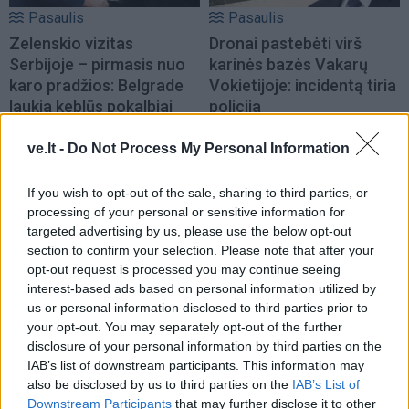
Pasaulis
Pasaulis
Zelenskio vizitas
Dronai pastebėti virš
Serbijoje – pirmasis nuo
karinės bazės Vakarų
karo pradžios: Belgrade
Vokietijoje: incidentą tiria
laukia keblūs pokalbiai
policija
ve.lt -
Do Not Process My Personal Information
If you wish to opt-out of the sale, sharing to third parties, or
processing of your personal or sensitive information for
targeted advertising by us, please use the below opt-out
section to confirm your selection. Please note that after your
Pasaulis
Pasaulis
opt-out request is processed you may continue seeing
Skaudus smūgis Rusijos
Stalino šešėlis virš
interest-based ads based on personal information utilized by
us or personal information disclosed to third parties prior to
energetikos pajamoms:
Kremliaus: kas laukia
your opt-out. You may separately opt-out of the further
JAV Senatas pritarė
Rusijos pasitraukus
disclosure of your personal information by third parties on the
naujam sankcijų paketui
Vladimirui Putinui
(2)
IAB’s list of downstream participants. This information may
also be disclosed by us to third parties on the
IAB’s List of
Downstream Participants
that may further disclose it to other