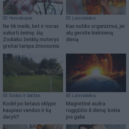
Horoskopai
Laisvalaikis
Ne tik meilė, bet ir noras
Kas nutiks organizmui, jei
sukurti šeimą: šių
alų gersite kiekvieną
Zodiako ženklų moterys
dieną
greitai tampa žmonomis
Sodas ir daržas
Laisvalaikis
Kodėl po lietaus sklype
Magnetinė audra
kaupiasi vanduo ir ką
rugpjūčio 8 dieną: kokia
daryti?
jos galia