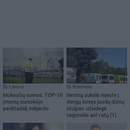
Lietuva
Kriminalai
Mokesčių sumos: TOP-10
Nerimą sukėlė mieste į
įmonių sumokėjo
dangų šovęs juodų dūmų
penktadalį milijardo
stulpas: užsidegė
vagonėlis ant ratų
(1)