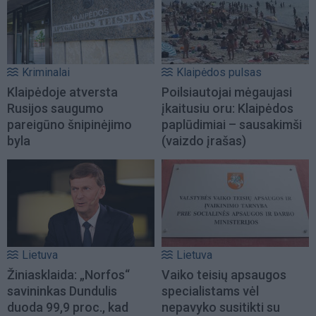
Kriminalai
Klaipėdos pulsas
Klaipėdoje atversta
Poilsiautojai mėgaujasi
Rusijos saugumo
įkaitusiu oru: Klaipėdos
pareigūno šnipinėjimo
paplūdimiai – sausakimši
byla
(vaizdo įrašas)
Lietuva
Lietuva
Žiniasklaida: „Norfos“
Vaiko teisių apsaugos
savininkas Dundulis
specialistams vėl
duoda 99,9 proc., kad
nepavyko susitikti su