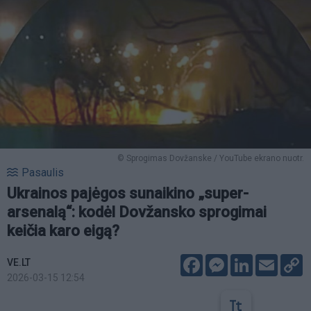
© Sprogimas Dovžanske / YouTube ekrano nuotr.
Pasaulis
Ukrainos pajėgos sunaikino „super-
arsenalą“: kodėl Dovžansko sprogimai
keičia karo eigą?
Facebook
Messenger
LinkedIn
Email
C
VE.LT
L
2026-03-15 12:54