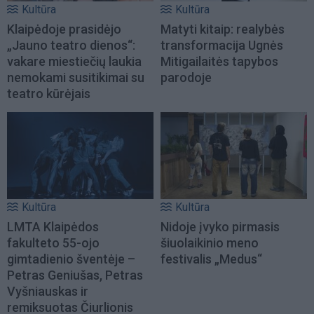
Kultūra
Kultūra
Klaipėdoje prasidėjo
Matyti kitaip: realybės
„Jauno teatro dienos“:
transformacija Ugnės
vakare miestiečių laukia
Mitigailaitės tapybos
nemokami susitikimai su
parodoje
teatro kūrėjais
Kultūra
Kultūra
LMTA Klaipėdos
Nidoje įvyko pirmasis
fakulteto 55-ojo
šiuolaikinio meno
gimtadienio šventėje –
festivalis „Medus“
Petras Geniušas, Petras
Vyšniauskas ir
remiksuotas Čiurlionis