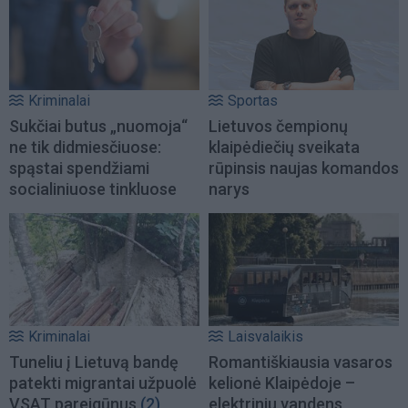
Kriminalai
Sportas
Sukčiai butus „nuomoja“
Lietuvos čempionų
ne tik didmiesčiuose:
klaipėdiečių sveikata
spąstai spendžiami
rūpinsis naujas komandos
socialiniuose tinkluose
narys
Kriminalai
Laisvalaikis
Tuneliu į Lietuvą bandę
Romantiškiausia vasaros
patekti migrantai užpuolė
kelionė Klaipėdoje –
VSAT pareigūnus
(2)
elektriniu vandens