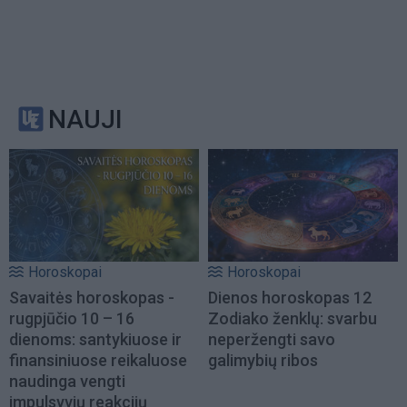
NAUJI
Horoskopai
Horoskopai
Savaitės horoskopas -
Dienos horoskopas 12
rugpjūčio 10 – 16
Zodiako ženklų: svarbu
dienoms: santykiuose ir
neperžengti savo
finansiniuose reikaluose
galimybių ribos
naudinga vengti
impulsyvių reakcijų