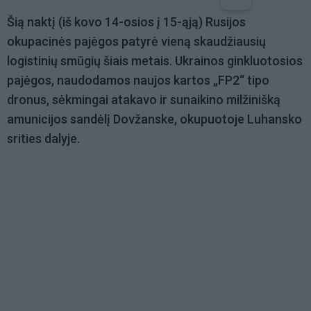
Šią naktį (iš kovo 14-osios į 15-ąją) Rusijos
okupacinės pajėgos patyrė vieną skaudžiausių
logistinių smūgių šiais metais. Ukrainos ginkluotosios
pajėgos, naudodamos naujos kartos „FP2“ tipo
dronus, sėkmingai atakavo ir sunaikino milžinišką
amunicijos sandėlį Dovžanske, okupuotoje Luhansko
srities dalyje.