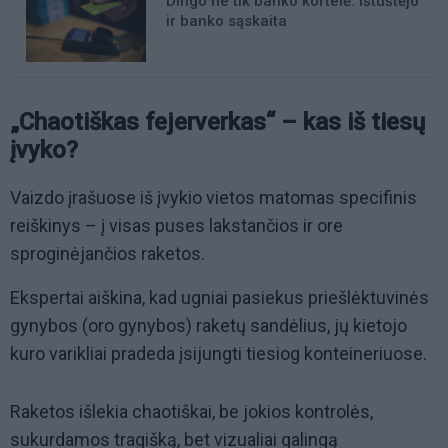
Dingo ne tik banko kortelė: ištuštėjo
ir banko sąskaita
„Chaotiškas fejerverkas“ – kas iš tiesų
įvyko?
Vaizdo įrašuose iš įvykio vietos matomas specifinis
reiškinys – į visas puses lakstančios ir ore
sproginėjančios raketos.
Ekspertai aiškina, kad ugniai pasiekus priešlėktuvinės
gynybos (oro gynybos) raketų sandėlius, jų kietojo
kuro varikliai pradeda įsijungti tiesiog konteineriuose.
Raketos išlekia chaotiškai, be jokios kontrolės,
sukurdamos tragišką, bet vizualiai galingą