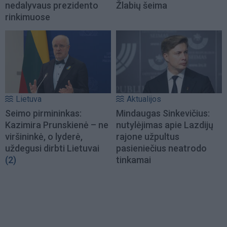
nedalyvaus prezidento
Žlabių šeima
rinkimuose
Lietuva
Aktualijos
Seimo pirmininkas:
Mindaugas Sinkevičius:
Kazimira Prunskienė – ne
nutylėjimas apie Lazdijų
viršininkė, o lyderė,
rajone užpultus
uždegusi dirbti Lietuvai
pasieniečius neatrodo
(2)
tinkamai