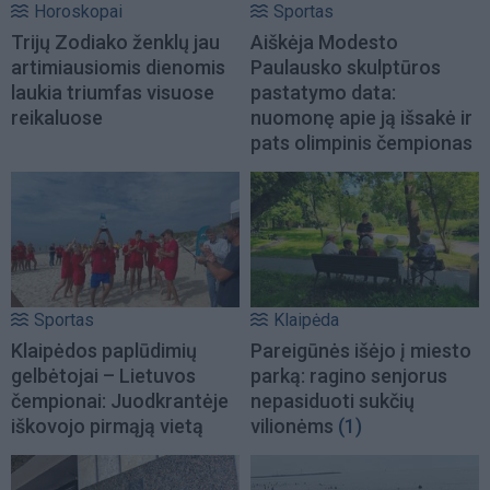
Horoskopai
Sportas
Trijų Zodiako ženklų jau
Aiškėja Modesto
artimiausiomis dienomis
Paulausko skulptūros
laukia triumfas visuose
pastatymo data:
reikaluose
nuomonę apie ją išsakė ir
pats olimpinis čempionas
Sportas
Klaipėda
Klaipėdos paplūdimių
Pareigūnės išėjo į miesto
gelbėtojai – Lietuvos
parką: ragino senjorus
čempionai: Juodkrantėje
nepasiduoti sukčių
iškovojo pirmąją vietą
vilionėms
(1)