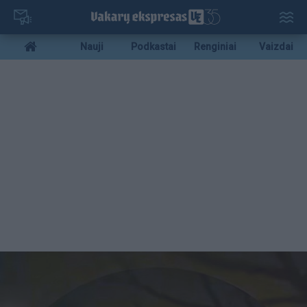
Pereiti
į
pagrindinį
Mobile
Nauji
Podkastai
Renginiai
Vaizdai
turinį
menu
bottom