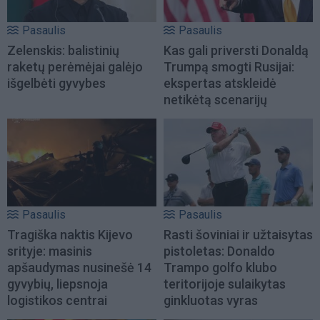
Pasaulis
Pasaulis
Zelenskis: balistinių
Kas gali priversti Donaldą
raketų perėmėjai galėjo
Trumpą smogti Rusijai:
išgelbėti gyvybes
ekspertas atskleidė
netikėtą scenarijų
Pasaulis
Pasaulis
Tragiška naktis Kijevo
Rasti šoviniai ir užtaisytas
srityje: masinis
pistoletas: Donaldo
apšaudymas nusinešė 14
Trampo golfo klubo
gyvybių, liepsnoja
teritorijoje sulaikytas
logistikos centrai
ginkluotas vyras