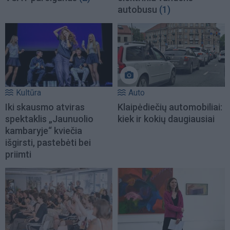
autobusu
(1)
Kultūra
Auto
Iki skausmo atviras
Klaipėdiečių automobiliai:
spektaklis „Jaunuolio
kiek ir kokių daugiausiai
kambaryje“ kviečia
išgirsti, pastebėti bei
priimti