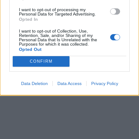
I want to opt-out of processing my
Personal Data for Targeted Advertising.
Opted In
This site is protected by
Sutinku su
taisyklėmis
I want to opt-out of Collection, Use,
reCAPTCHA and the Google
Retention, Sale, and/or Sharing of my
Privacy Policy
and
Terms of
Personal Data that Is Unrelated with the
Purposes for which it was collected.
Service
apply.
Opted Out
CONFIRM
Data Deletion
Data Access
Privacy Policy