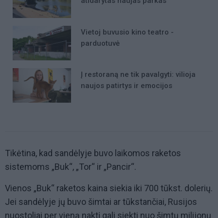
atidarytas naujas parkas
Vietoj buvusio kino teatro -
parduotuvė
Į restoraną ne tik pavalgyti: vilioja
naujos patirtys ir emocijos
Tikėtina, kad sandėlyje buvo laikomos raketos
sistemoms „Buk“, „Tor“ ir „Pancir“.
Vienos „Buk“ raketos kaina siekia iki 700 tūkst. dolerių.
Jei sandėlyje jų buvo šimtai ar tūkstančiai, Rusijos
nuostoliai per vieną naktį gali siekti nuo šimtų milijonų