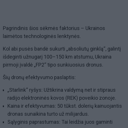
Pagrindinis šios sėkmės faktorius – Ukrainos
laimėtos technologinės lenktynės.
Kol abi pusės bandė sukurti „absoliutų ginklą“, galintį
išdeginti užnugarį 100–150 km atstumu, Ukraina
pirmoji įvaldė „FP2“ tipo sunkiuosius dronus.
Šių dronų efektyvumo paslaptis:
„Starlink“ ryšys: Užtikrina valdymą net ir stipraus
radijo elektroninės kovos (REK) poveikio zonoje.
Kaina ir efektyvumas: 50 tūkst. dolerių kainuojantis
dronas sunaikina turto už milijardus.
Sąlyginis paprastumas: Tai leidžia juos gaminti