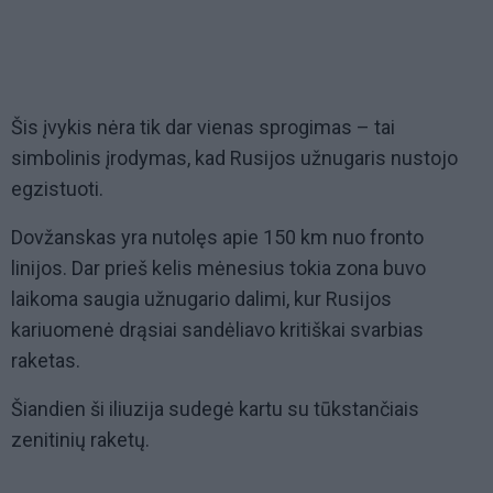
Šis įvykis nėra tik dar vienas sprogimas – tai
simbolinis įrodymas, kad Rusijos užnugaris nustojo
egzistuoti.
Dovžanskas yra nutolęs apie 150 km nuo fronto
linijos. Dar prieš kelis mėnesius tokia zona buvo
laikoma saugia užnugario dalimi, kur Rusijos
kariuomenė drąsiai sandėliavo kritiškai svarbias
raketas.
Šiandien ši iliuzija sudegė kartu su tūkstančiais
zenitinių raketų.