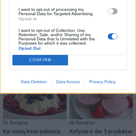
I want to opt-out of processing my
Personal Data for Targeted Advertising.
Opted In
I want to opt-out of Collection, Use,
Retention, Sale, and/or Sharing of my
Personal Data that Is Unrelated with the
Purposes for which it was collected.
Opted Out
CONFIRM
NAUJI
Data Deletion
Data Access
Privacy Policy
Receptai
Receptai
Kai manų košė pabosta,
Kefyras ir dar 3 produktai