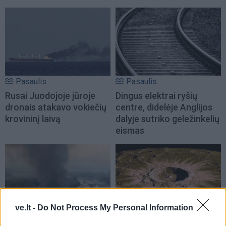
Pasaulis
Pasaulis
Rusai Juodojoje jūroje
Dingus elektrai ryšių
dronais atakavo vokiečių
centre, didelėje Anglijos
krovininį laivą
dalyje sutriko geležinkelių
eismas
ve.lt -
Do Not Process My Personal Information
Pasaulis
Pasaulis