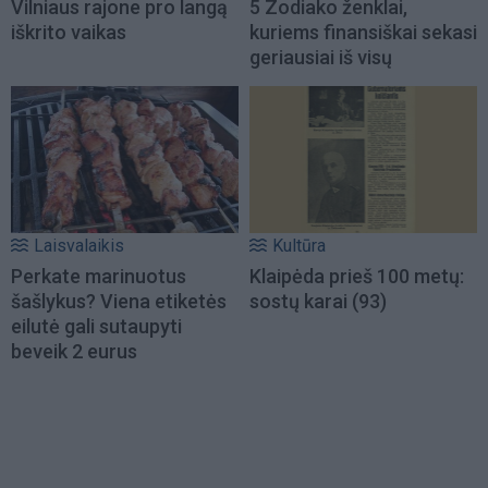
Vilniaus rajone pro langą
5 Zodiako ženklai,
iškrito vaikas
kuriems finansiškai sekasi
geriausiai iš visų
Laisvalaikis
Kultūra
Perkate marinuotus
Klaipėda prieš 100 metų:
šašlykus? Viena etiketės
sostų karai (93)
eilutė gali sutaupyti
beveik 2 eurus