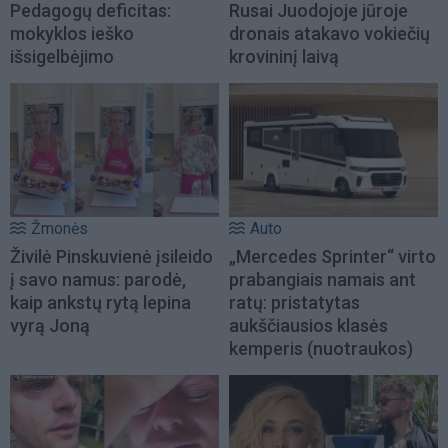
Pedagogų deficitas:
Rusai Juodojoje jūroje
mokyklos ieško
dronais atakavo vokiečių
išsigelbėjimo
krovininį laivą
Žmonės
Auto
Živilė Pinskuvienė įsileido
„Mercedes Sprinter“ virto
į savo namus: parodė,
prabangiais namais ant
kaip ankstų rytą lepina
ratų: pristatytas
vyrą Joną
aukščiausios klasės
kemperis (nuotraukos)