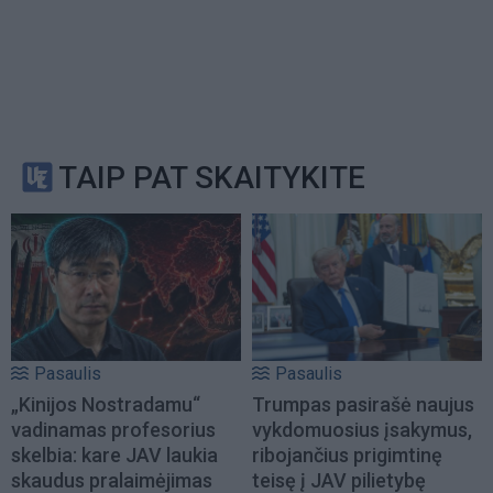
TAIP PAT SKAITYKITE
Pasaulis
Pasaulis
„Kinijos Nostradamu“
Trumpas pasirašė naujus
vadinamas profesorius
vykdomuosius įsakymus,
skelbia: kare JAV laukia
ribojančius prigimtinę
skaudus pralaimėjimas
teisę į JAV pilietybę