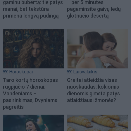
gaminu bubertą: tie patys
– per 5 minutes
manai, bet tekstūra
pagaminsite gaivų ledų-
primena lengvą pudingą
glotnučio desertą
Horoskopai
Laisvalaikis
Taro kortų horoskopas
Greitai atleidžia visas
rugpjūčio 7 dienai:
nuoskaudas: kokiomis
Vandeniams –
dienomis gimsta patys
pasirinkimas, Dvyniams –
atlaidžiausi žmonės?
pagreitis