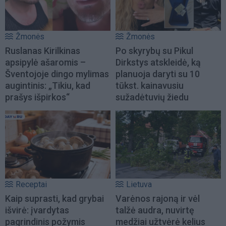
Žmonės
Žmonės
Ruslanas Kirilkinas
Po skyrybų su Pikul
apsipylė ašaromis –
Dirkstys atskleidė, ką
Šventojoje dingo mylimas
planuoja daryti su 10
augintinis: „Tikiu, kad
tūkst. kainavusiu
prašys išpirkos“
sužadėtuvių žiedu
Receptai
Lietuva
Kaip suprasti, kad grybai
Varėnos rajoną ir vėl
išvirė: įvardytas
talžė audra, nuvirtę
pagrindinis požymis
medžiai užtvėrė kelius