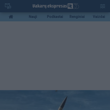
Pereiti
į
pagrindinį
Mobile
Nauji
Podkastai
Renginiai
Vaizdai
turinį
menu
bottom