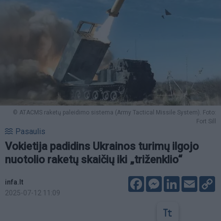
© ATACMS raketų paleidimo sistema (Army Tactical Missile System). Foto:
Fort Sill
Pasaulis
Vokietija padidins Ukrainos turimų ilgojo
nuotolio raketų skaičių iki „triženklio“
Facebook
Messenger
LinkedIn
Email
C
infa.lt
L
2025-07-12 11:09