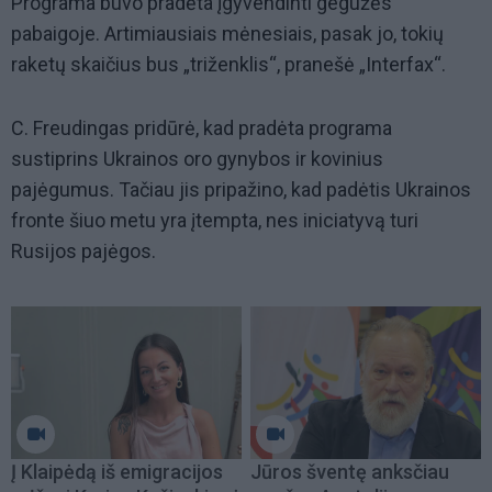
Programa buvo pradėta įgyvendinti gegužės
pabaigoje. Artimiausiais mėnesiais, pasak jo, tokių
raketų skaičius bus „triženklis“, pranešė „Interfax“.
C. Freudingas pridūrė, kad pradėta programa
sustiprins Ukrainos oro gynybos ir kovinius
pajėgumus. Tačiau jis pripažino, kad padėtis Ukrainos
fronte šiuo metu yra įtempta, nes iniciatyvą turi
Rusijos pajėgos.
Į Klaipėdą iš emigracijos
Jūros šventę anksčiau