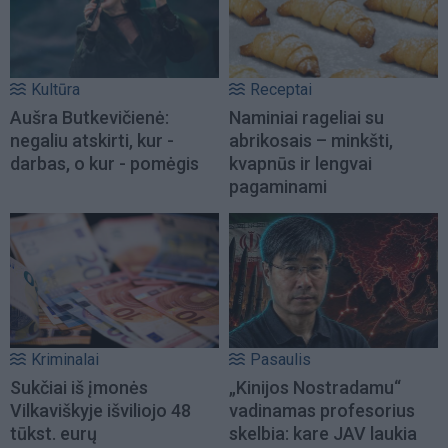
Kultūra
Receptai
Aušra Butkevičienė:
Naminiai rageliai su
negaliu atskirti, kur -
abrikosais – minkšti,
darbas, o kur - pomėgis
kvapnūs ir lengvai
pagaminami
Kriminalai
Pasaulis
Sukčiai iš įmonės
„Kinijos Nostradamu“
Vilkaviškyje išviliojo 48
vadinamas profesorius
tūkst. eurų
skelbia: kare JAV laukia