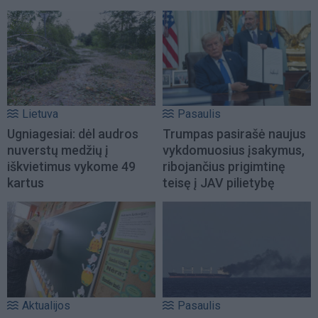
Lietuva
Pasaulis
Ugniagesiai: dėl audros
Trumpas pasirašė naujus
nuverstų medžių į
vykdomuosius įsakymus,
iškvietimus vykome 49
ribojančius prigimtinę
kartus
teisę į JAV pilietybę
Aktualijos
Pasaulis