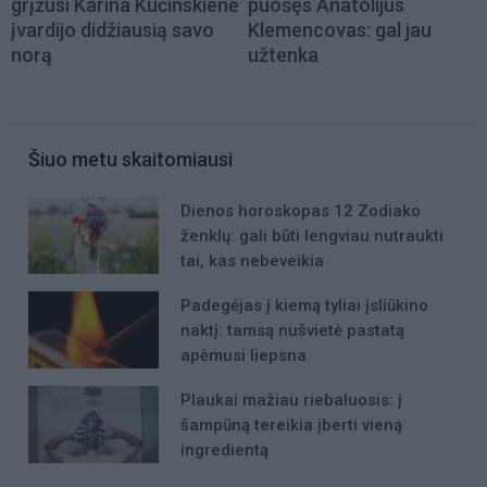
grįžusi Karina Kučinskienė
puošęs Anatolijus
įvardijo didžiausią savo
Klemencovas: gal jau
norą
užtenka
Šiuo metu skaitomiausi
Dienos horoskopas 12 Zodiako
ženklų: gali būti lengviau nutraukti
tai, kas nebeveikia
Padegėjas į kiemą tyliai įsliūkino
naktį: tamsą nušvietė pastatą
apėmusi liepsna
Plaukai mažiau riebaluosis: į
šampūną tereikia įberti vieną
ingredientą