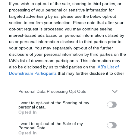
Ukrainos pareigūnas:
Naujas krateris Mėnulyje:
If you wish to opt-out of the sale, sharing to third parties, or
dabar – iš tiesų bloga
„SpaceX“ raketos liekana
processing of your personal or sensitive information for
targeted advertising by us, please use the below opt-out
padėtis
rėžėsi į Žemės palydovą
section to confirm your selection. Please note that after your
opt-out request is processed you may continue seeing
interest-based ads based on personal information utilized by
us or personal information disclosed to third parties prior to
your opt-out. You may separately opt-out of the further
disclosure of your personal information by third parties on the
IAB’s list of downstream participants. This information may
also be disclosed by us to third parties on the
IAB’s List of
Pasaulis
Pasaulis
Downstream Participants
that may further disclose it to other
Netoli Omano krantų
Po visą naktį trukusių
third parties.
bręsta ekologinė
paieškų Italijos šiukšlyne
katastrofa – iš tanklaivio
rastas milijoną laimėjęs
Personal Data Processing Opt Outs
liejasi nafta
loterijos bilietas
I want to opt-out of the Sharing of my
personal data.
Opted In
I want to opt-out of the Sale of my
Personal Data.
Opted In