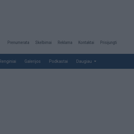
Desktop
Prenumerata
Skelbimai
Reklama
Kontaktai
Prisijungti
menu
top
Renginiai
Galerijos
Podkastai
Daugiau