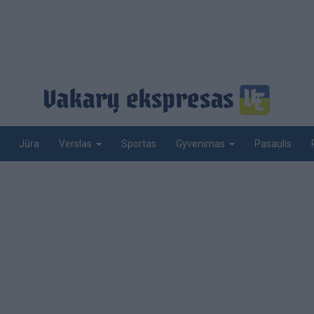
Jūra
Sportas
Pasaulis
Verslas
Gyvenimas