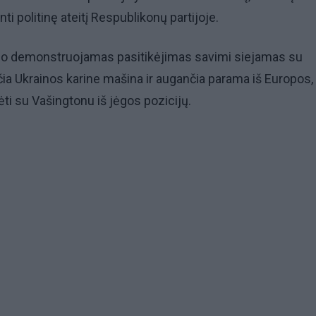
nti politinę ateitį Respublikonų partijoje.
io demonstruojamas pasitikėjimas savimi siejamas su
ia Ukrainos karine mašina ir augančia parama iš Europos, 
bėti su Vašingtonu iš jėgos pozicijų.