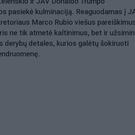
elenskio ir JAV Donaldo Trumpo
jos pasiekė kulminaciją. Reaguodamas į J
retoriaus Marco Rubio viešus pareiškimus
ris ne tik atmetė kaltinimus, bet ir užsimi
s derybų detales, kurios galėtų šokiruoti
bendruomenę.