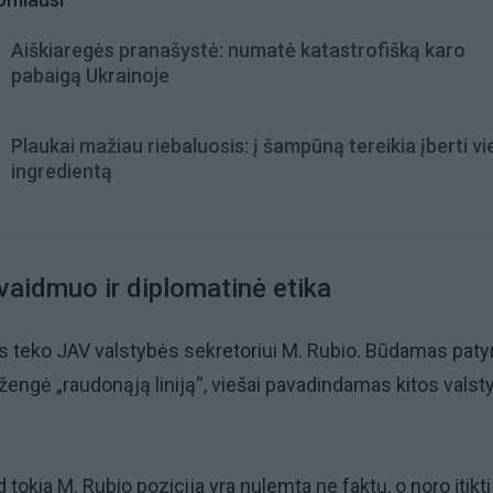
Aiškiaregės pranašystė: numatė katastrofišką karo
pabaigą Ukrainoje
Plaukai mažiau riebaluosis: į šampūną tereikia įberti v
ingredientą
aidmuo ir diplomatinė etika
s teko JAV valstybės sekretoriui M. Rubio. Būdamas paty
ržengė „raudonąją liniją“, viešai pavadindamas kitos vals
ad tokia M. Rubio pozicija yra nulemta ne faktų, o noro įtikti