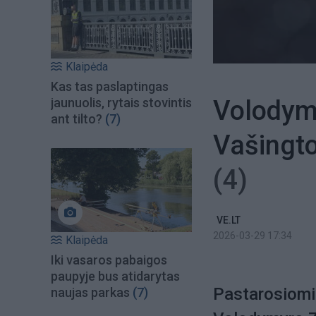
Klaipėda
Kas tas paslaptingas
Volodymy
jaunuolis, rytais stovintis
ant tilto?
(7)
Vašingto
(4)
VE.LT
2026-03-29 17:34
Klaipėda
Iki vasaros pabaigos
paupyje bus atidarytas
Pastarosiomi
naujas parkas
(7)