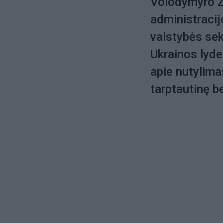
Volodymyro Z
administraci
valstybės sek
Ukrainos lyde
apie nutylima
tarptautinę 