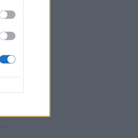
ant
koffas