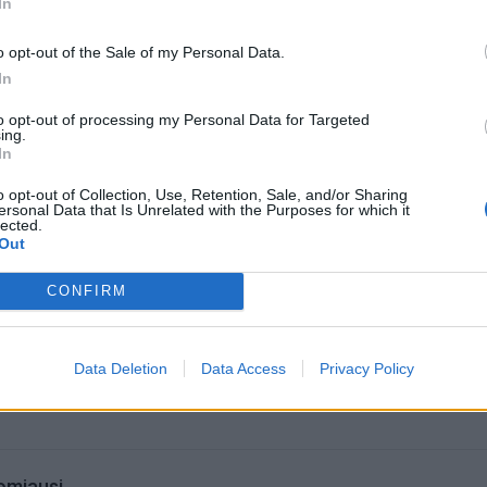
In
iški – Ukraina disponuoja neatremiamais įrodymais (įskait
o opt-out of the Sale of my Personal Data.
tai, ką privačių susitikimų metu sakė J. Kushneris, S. Wit
In
to opt-out of processing my Personal Data for Targeted
ing.
In
o opt-out of Collection, Use, Retention, Sale, and/or Sharing
ersonal Data that Is Unrelated with the Purposes for which it
lected.
Out
CONFIRM
Data Deletion
Data Access
Privacy Policy
omiausi