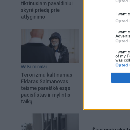
Opted 
tikrinusiam pavaldiniui
tačiau jo žinutė a
skyrė priedą prie
I want t
atlyginimo
garso įrašus) apie 
Opted 
ar pats M. Rubio.
I want 
Advertis
Opted 
I want t
of my P
was col
Opted 
Kriminalai
Terorizmu kaltinamas
Eldaras Salmanovas
teisme pareiškė esąs
pacisfistas ir mylintis
taiką
Šiuo metu skait