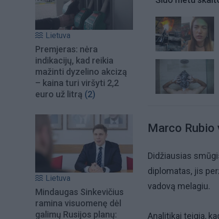
Lietuva
Premjeras: nėra
indikacijų, kad reikia
mažinti dyzelino akcizą
– kaina turi viršyti 2,2
euro už litrą
(2)
Marco Rubio v
Didžiausias smūgi
diplomatas, jis pe
Lietuva
vadovą melagiu.
Mindaugas Sinkevičius
ramina visuomenę dėl
galimų Rusijos planų:
Analitikai teigia, k