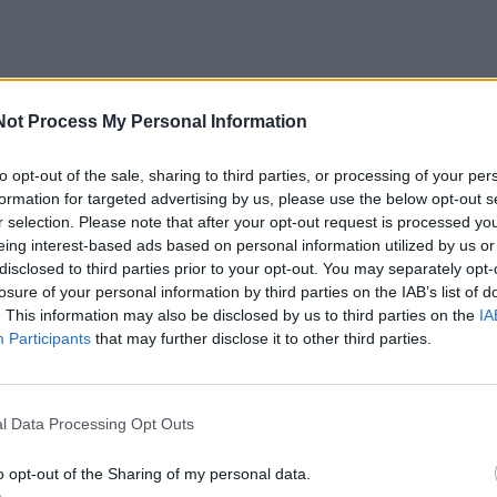
Not Process My Personal Information
šūnė“: kas slepiasi už uždarų durų?
to opt-out of the sale, sharing to third parties, or processing of your per
formation for targeted advertising by us, please use the below opt-out s
kydamas į žurnalistų klausimus, M. Rubio mestus kaltini
r selection. Please note that after your opt-out request is processed y
„maža aisbergo dalimi“.
eing interest-based ads based on personal information utilized by us or
disclosed to third parties prior to your opt-out. You may separately opt-
losure of your personal information by third parties on the IAB’s list of
ė, kad jo paviešinta informacija apie JAV reikalavimus iš
. This information may also be disclosed by us to third parties on the
IA
baso mainais į saugumo garantijas yra gryna tiesa.
Participants
that may further disclose it to other third parties.
ovo, amerikiečių pozicija derybose buvo itin griežta:
l Data Processing Opt Outs
eikiamos tik po to, kai Ukraina faktiškai kapituliuotų Donb
o opt-out of the Sharing of my personal data.
tebi, kad Zelenskis sąmoningai nemini konkrečių pavardž