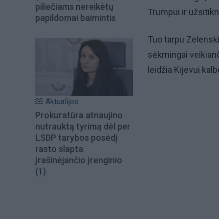
piliečiams nereikėtų
Trumpui ir užsitikri
papildomai baimintis
Tuo tarpu Zelensk
sėkmingai veikianč
leidžia Kijevui kal
Aktualijos
Prokuratūra atnaujino
nutrauktą tyrimą dėl per
LSDP tarybos posėdį
rasto slapta
įrašinėjančio įrenginio
(1)