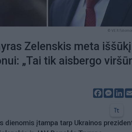
© VE.lt fotom
ras Zelenskis meta iššūkį
nui: „Tai tik aisbergo viršū
Facebook
Messeng
Lin
s dienomis įtampa tarp Ukrainos preziden