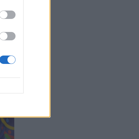
 prieš
os
nskis.
os
ininku