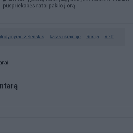
puspriekabės ratai pakilo į orą
olodymyras zelenskis
karas ukrainoje
Rusija
Ve.lt
rai
ntarą