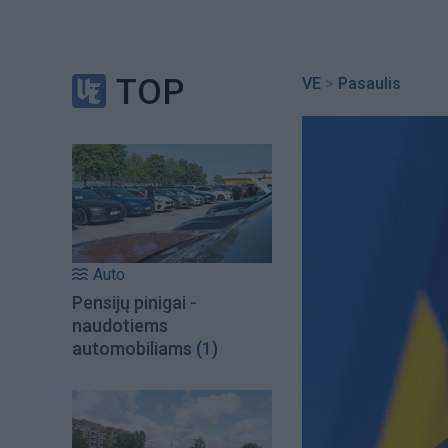
TOP
VE
>
Pasaulis
Auto
Pensijų pinigai -
naudotiems
automobiliams
(1)