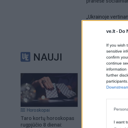
pranešė socialinia
„Ukrainoje vertina
mūsų žmones ir sus
ve.lt -
Do 
šešėliniu laivynu. 
If you wish 
Jie taip pat skyrė
sensitive in
NAUJI
confirm you
PURL programą.
continue se
information 
„Ukraina yra pasir
further disc
participants
siekiant teisingos 
Downstream 
Vertiname Jungtinė
svarbu“, – pabrėžė
Persona
Horoskopai
Be to, šalys atski
Taro kortų horoskopas
I want t
rugpjūčio 8 dienai: