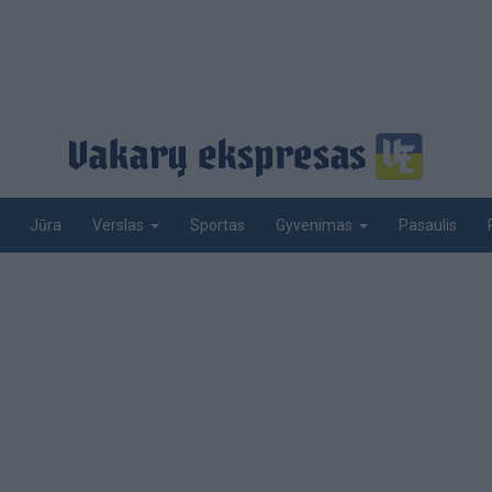
Jūra
Sportas
Pasaulis
Verslas
Gyvenimas