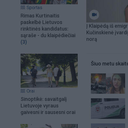
Sportas
Rimas Kurtinaitis
paskelbė Lietuvos
Į Klaipėdą iš emigr
rinktinės kandidatus:
Kučinskienė įvardi
sąraše - du klaipėdiečiai
norą
(3)
Šiuo metu skait
Orai
Sinoptikė: savaitgalį
Lietuvoje vyraus
gaivesni ir sausesni orai