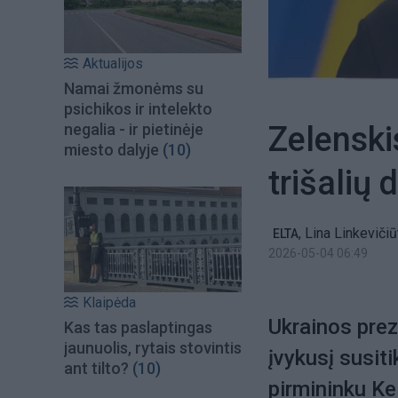
Aktualijos
Namai žmonėms su
psichikos ir intelekto
Zelenski
negalia - ir pietinėje
miesto dalyje
(10)
trišalių 
,
Lina Linkevičiū
ELTA
2026-05-04 06:49
Klaipėda
Ukrainos pre
Kas tas paslaptingas
jaunuolis, rytais stovintis
įvykusį susit
ant tilto?
(10)
pirmininku Ke