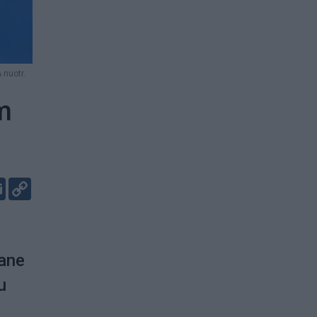
 nuotr.
am
er
kedIn
Email
Copy
Link
vane
u