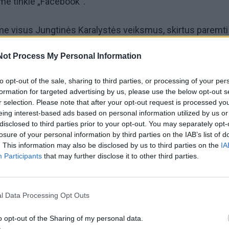
me tinkle „Facebook“.
me visus Jungtinės Karalystės veiksmus, skirtus paremti
ilpninti agresorių, įskaitant pastangas kovoti su Rusijo
Not Process My Personal Information
Šiandien aptarėme tai su Keiru“, – sakė V. Zelenskis.
to opt-out of the sale, sharing to third parties, or processing of your per
 daug dėmesio gynybos paramai Ukrainai, įskaitant indėlius
formation for targeted advertising by us, please use the below opt-out s
r selection. Please note that after your opt-out request is processed y
eing interest-based ads based on personal information utilized by us or
disclosed to third parties prior to your opt-out. You may separately opt-
engusi kitam trišalio formato derybų etapui. Derybų proce
losure of your personal information by third parties on the IAB’s list of
. This information may also be disclosed by us to third parties on the
IA
ir orios taikos taip pat buvo viena iš mūsų diskusijų temų.
Participants
that may further disclose it to other third parties.
s Karalystės poziciją dėl tolesnio spaudimo Rusijai. Tai t
 V. Zelenskis.
l Data Processing Opt Outs
rai aptarė paramą Ukrainos energetikos sektoriui.
o opt-out of the Sharing of my personal data.