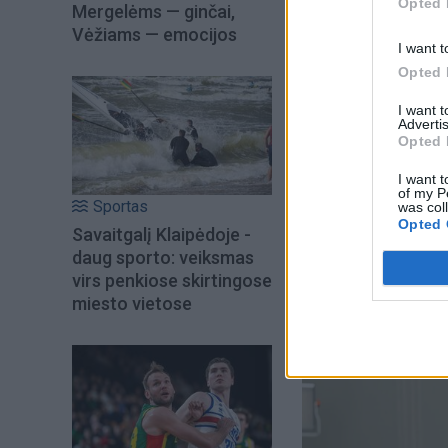
Opted 
Mergelėms — ginčai,
„Informavau minist
Vėžiams — emocijos
I want t
Ukrainą. Svarbu, k
Opted 
sistemą, skirtą ap
I want 
Advertis
Opted 
Kaip jau skelbė „Uk
gynybos sritis, įs
I want t
of my P
Petteriu Orpo.
Sportas
was col
Opted 
Savaitgalį Klaipėdoje -
daug sporto: veiksmas
virs penkiose skirtingose
miesto vietose