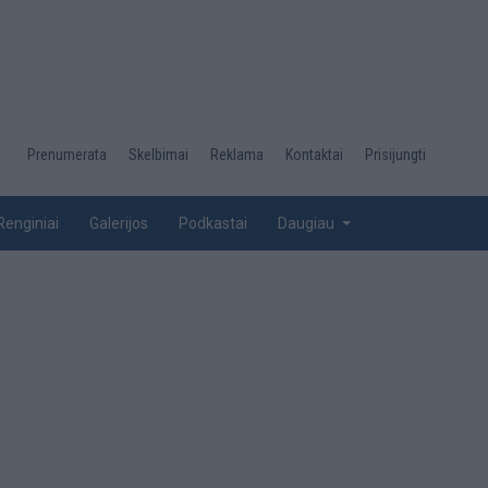
Desktop
Prenumerata
Skelbimai
Reklama
Kontaktai
Prisijungti
menu
top
Renginiai
Galerijos
Podkastai
Daugiau