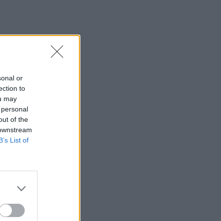
s
sonal or
 į
ection to
ou may
 personal
out of the
sas
 downstream
B’s List of
ikrai