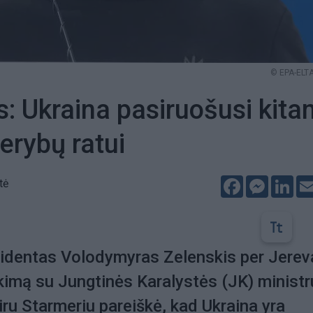
© EPA-ELTA
s: Ukraina pasiruošusi kit
derybų ratui
Facebook
Messeng
Lin
tė
zidentas Volodymyras Zelenskis per Jere
ikimą su Jungtinės Karalystės (JK) ministr
iru Starmeriu pareiškė, kad Ukraina yra