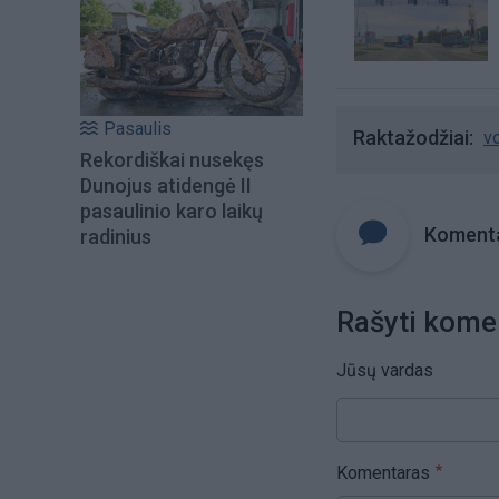
Pasaulis
Raktažodžiai
v
Rekordiškai nusekęs
Dunojus atidengė II
pasaulinio karo laikų
Komenta
radinius
Rašyti kome
Jūsų vardas
Komentaras