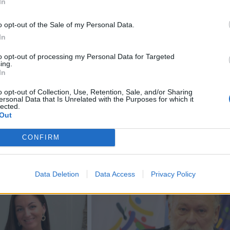
In
rą pirmininką apie padėtį mūšio lauke ir Rusijos smūgius
o opt-out of the Sale of my Personal Data.
ad Europa derintų pastangas ir sukurtų bendrą oro gynyb
In
sisaugoti nuo Rusijos keliamų grėsmių“, – nurodė V. Zele
to opt-out of processing my Personal Data for Targeted
ing.
In
rinform“, V. Zelenskis taip pat aptarė prioritetines Ukrain
kaitant oro gynybos stiprinimą, su Suomijos ministru pirm
o opt-out of Collection, Use, Retention, Sale, and/or Sharing
ersonal Data that Is Unrelated with the Purposes for which it
lected.
Out
CONFIRM
Data Deletion
Data Access
Privacy Policy