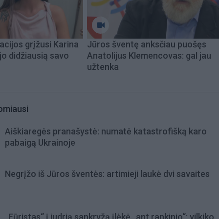
acijos grįžusi Karina
Jūros šventę anksčiau puošęs
jo didžiausią savo
Anatolijus Klemencovas: gal jau
užtenka
omiausi
Aiškiaregės pranašystė: numatė katastrofišką karo
pabaigą Ukrainoje
Negrįžo iš Jūros šventės: artimieji laukė dvi savaites
„Fūristas“ į judrią sankryžą įlėkė „ant rankinio“: vilkiko