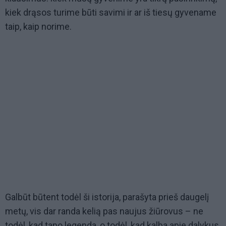
kiek drąsos turime būti savimi ir ar iš tiesų gyvename
taip, kaip norime.
Galbūt būtent todėl ši istorija, parašyta prieš daugelį
metų, vis dar randa kelią pas naujus žiūrovus – ne
todėl, kad tapo legenda, o todėl, kad kalba apie dalykus,