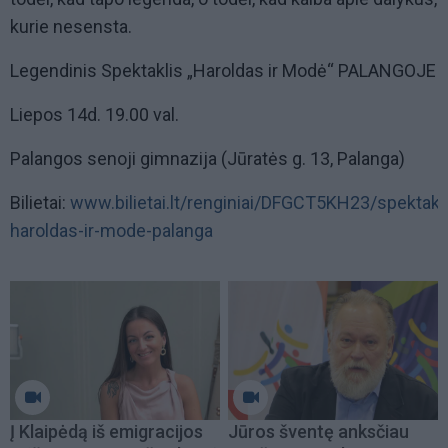
kurie nesensta.
Legendinis Spektaklis „Haroldas ir Modė“ PALANGOJE
Liepos 14d. 19.00 val.
Palangos senoji gimnazija (Jūratės g. 13, Palanga)
Bilietai:
www.bilietai.lt/renginiai/DFGCT5KH23/spektakli
haroldas-ir-mode-palanga
Į Klaipėdą iš emigracijos
Jūros šventę anksčiau