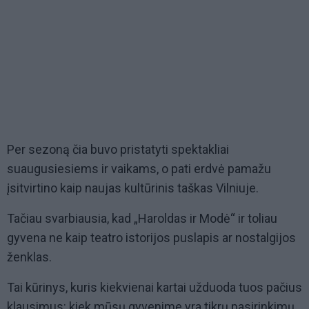
Per sezoną čia buvo pristatyti spektakliai
suaugusiesiems ir vaikams, o pati erdvė pamažu
įsitvirtino kaip naujas kultūrinis taškas Vilniuje.
Tačiau svarbiausia, kad „Haroldas ir Modė“ ir toliau
gyvena ne kaip teatro istorijos puslapis ar nostalgijos
ženklas.
Tai kūrinys, kuris kiekvienai kartai užduoda tuos pačius
klausimus: kiek mūsų gyvenime yra tikrų pasirinkimų,