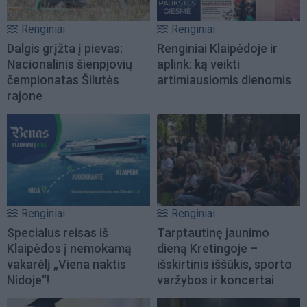
Renginiai
Renginiai
Dalgis grįžta į pievas:
Renginiai Klaipėdoje ir
Nacionalinis šienpjovių
aplink: ką veikti
čempionatas Šilutės
artimiausiomis dienomis
rajone
Renginiai
Renginiai
Specialus reisas iš
Tarptautinę jaunimo
Klaipėdos į nemokamą
dieną Kretingoje –
vakarėlį „Viena naktis
išskirtinis iššūkis, sporto
Nidoje“!
varžybos ir koncertai