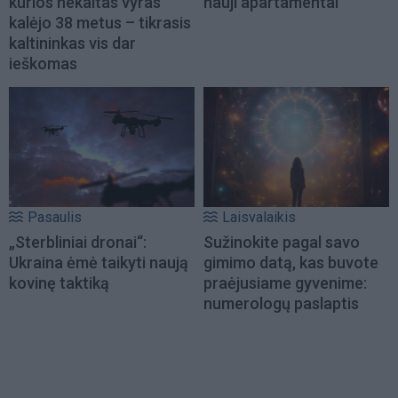
kurios nekaltas vyras
nauji apartamentai
kalėjo 38 metus – tikrasis
kaltininkas vis dar
ieškomas
Pasaulis
Laisvalaikis
„Sterbliniai dronai“:
Sužinokite pagal savo
Ukraina ėmė taikyti naują
gimimo datą, kas buvote
kovinę taktiką
praėjusiame gyvenime:
numerologų paslaptis