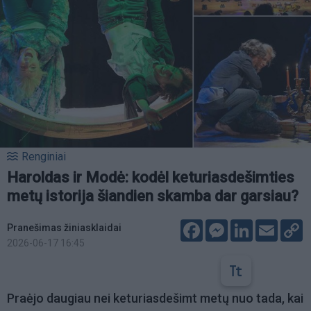
Renginiai
Haroldas ir Modė: kodėl keturiasdešimties
metų istorija šiandien skamba dar garsiau?
Facebook
Messenger
LinkedIn
Email
C
Pranešimas žiniasklaidai
L
2026-06-17 16:45
Praėjo daugiau nei keturiasdešimt metų nuo tada, kai