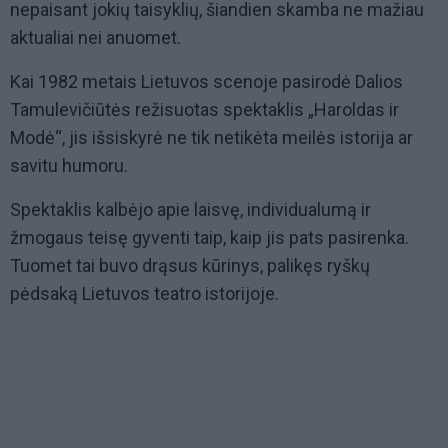
nepaisant jokių taisyklių, šiandien skamba ne mažiau
aktualiai nei anuomet.
Kai 1982 metais Lietuvos scenoje pasirodė Dalios
Tamulevičiūtės režisuotas spektaklis „Haroldas ir
Modė“, jis išsiskyrė ne tik netikėta meilės istorija ar
savitu humoru.
Spektaklis kalbėjo apie laisvę, individualumą ir
žmogaus teisę gyventi taip, kaip jis pats pasirenka.
Tuomet tai buvo drąsus kūrinys, palikęs ryškų
pėdsaką Lietuvos teatro istorijoje.