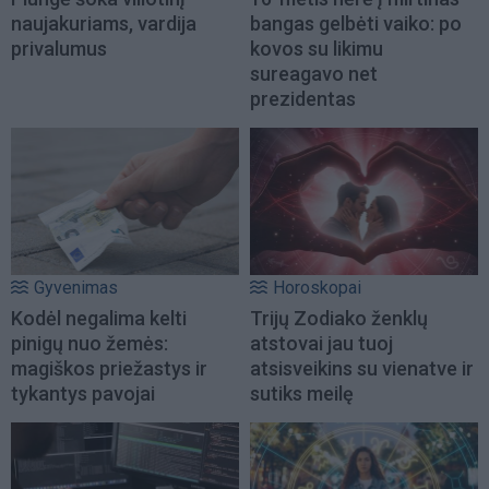
naujakuriams, vardija
bangas gelbėti vaiko: po
privalumus
kovos su likimu
sureagavo net
prezidentas
Gyvenimas
Horoskopai
Kodėl negalima kelti
Trijų Zodiako ženklų
pinigų nuo žemės:
atstovai jau tuoj
magiškos priežastys ir
atsisveikins su vienatve ir
tykantys pavojai
sutiks meilę