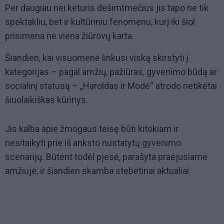
Per daugiau nei keturis dešimtmečius jis tapo ne tik
spektakliu, bet ir kultūriniu fenomenu, kurį iki šiol
prisimena ne viena žiūrovų karta.
Šiandien, kai visuomenė linkusi viską skirstyti į
kategorijas – pagal amžių, pažiūras, gyvenimo būdą ar
socialinį statusą – „Haroldas ir Modė“ atrodo netikėtai
šiuolaikiškas kūrinys.
Jis kalba apie žmogaus teisę būti kitokiam ir
nesitaikyti prie iš anksto nustatytų gyvenimo
scenarijų. Būtent todėl pjesė, parašyta praėjusiame
amžiuje, ir šiandien skamba stebėtinai aktualiai.