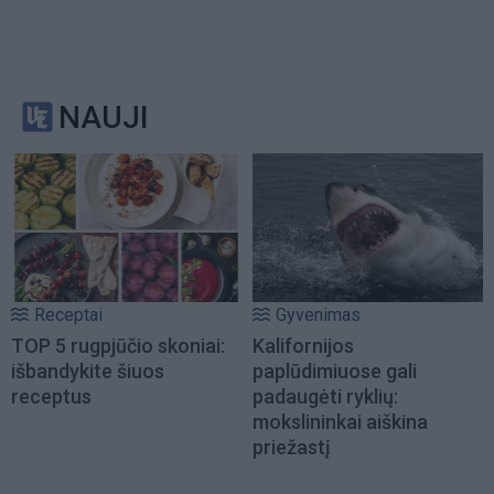
NAUJI
Receptai
Gyvenimas
TOP 5 rugpjūčio skoniai:
Kalifornijos
išbandykite šiuos
paplūdimiuose gali
receptus
padaugėti ryklių:
mokslininkai aiškina
priežastį