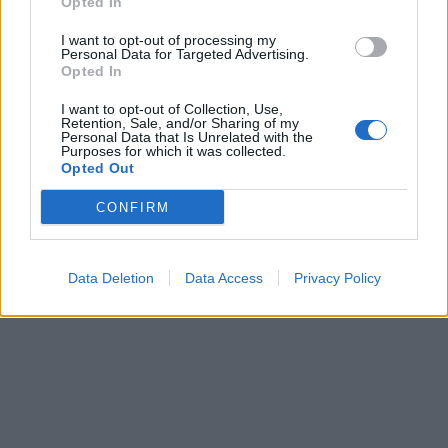
Opted In
I want to opt-out of processing my
Personal Data for Targeted Advertising.
Opted In
This site is protected by
Sutinku su
taisyklėmis
reCAPTCHA and the Google
I want to opt-out of Collection, Use,
Retention, Sale, and/or Sharing of my
Privacy Policy
and
Terms of
Personal Data that Is Unrelated with the
Service
apply.
Purposes for which it was collected.
Opted Out
CONFIRM
Data Deletion
Data Access
Privacy Policy