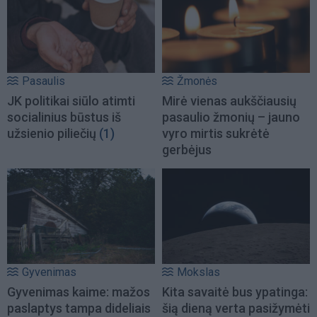
Pasaulis
Žmonės
JK politikai siūlo atimti
Mirė vienas aukščiausių
socialinius būstus iš
pasaulio žmonių – jauno
užsienio piliečių
(1)
vyro mirtis sukrėtė
gerbėjus
Gyvenimas
Mokslas
Gyvenimas kaime: mažos
Kita savaitė bus ypatinga:
paslaptys tampa dideliais
šią dieną verta pasižymėti