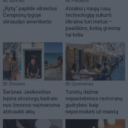
Sportas
Pasaulis
„Rytą“ papildė vilniečius
Atsakui į naują rusų
Čempionų lygoje
technologiją sukurti
skriaudęs amerikietis
Ukraina turi metus –
paaiškino, kokią grėsmę
tai kelia
Žmonės
Gyvenimas
Šarūnas Jasikevičius
Turistų dažnai
lepina atostogų kadrais:
nepastebimos restoranų
nuo žmonos neįmanoma
gudrybės: kaip
atitraukti akių
nepermokėti už maistą