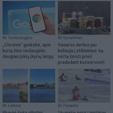
Technologijos
Gyvenimas
„Chrome“ gudrybė, apie
Vasaros derlius jau
kurią žino nedaugelis:
keliauja į stiklainius: ką
daugiau jokių įkyrių langų
verta žinoti prieš
pradedant konservuoti
Lietuva
Pasaulis
Plungė šoka viliotinį
16-metis nėrė į mirtinas