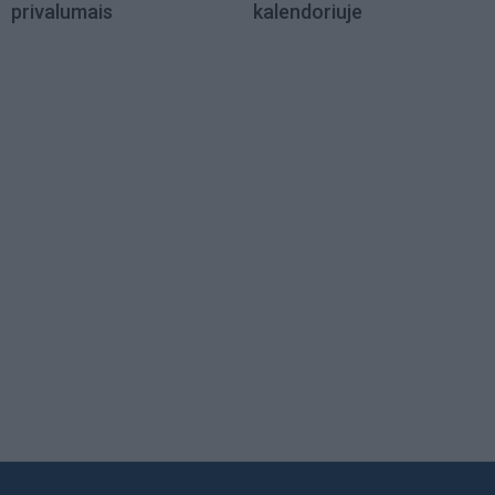
privalumais
kalendoriuje
Load
More