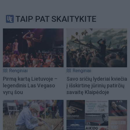
TAIP PAT SKAITYKITE
Renginiai
Renginiai
Pirmą kartą Lietuvoje –
Savo sričių lyderiai kviečia
legendinis Las Vegaso
į išskirtinę jūrinių patirčių
vyrų šou
savaitę Klaipėdoje