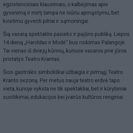
egzistenciniais klausimais, o kalbėjimas apie
gyvenimą ir mirtį tampa ne niūriu apmąstymu, bet
kvietimu gyventi pilnai ir sąmoningai.
Šią vasarą spektaklis pasieks ir pajūrio publiką. Liepos
14 dieną „Haroldas ir Modė“ bus rodomas Palangoje.
Tai vienas iš dviejų kūrinių, kuriuos vasaros prie jūros
pristatys Teatro Krantas.
Šios gastrolės simboliškai užbaigia ir pirmąjį Teatro
Kranto sezoną. Per metus nauja teatro erdvė tapo
vieta, kurioje vyksta ne tik spektakliai, bet ir kūrybiniai
susitikimai, edukacijos bei įvairūs kultūros renginiai.