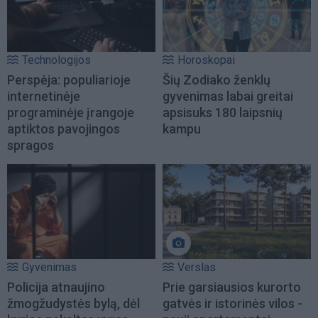
Technologijos
Horoskopai
Perspėja: populiarioje
Šių Zodiako ženklų
internetinėje
gyvenimas labai greitai
programinėje įrangoje
apsisuks 180 laipsnių
aptiktos pavojingos
kampu
spragos
Gyvenimas
Verslas
Policija atnaujino
Prie garsiausios kurorto
žmogžudystės bylą, dėl
gatvės ir istorinės vilos -