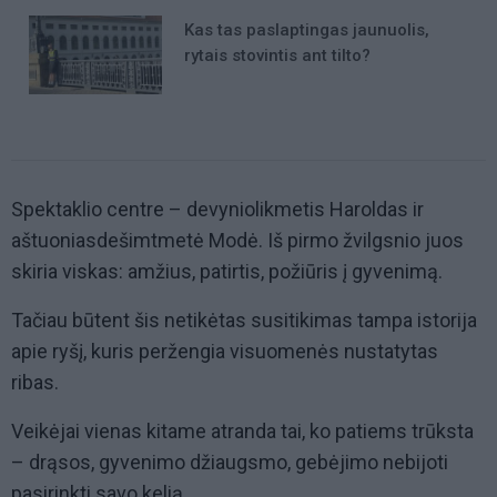
Kas tas paslaptingas jaunuolis,
rytais stovintis ant tilto?
Spektaklio centre – devyniolikmetis Haroldas ir
aštuoniasdešimtmetė Modė. Iš pirmo žvilgsnio juos
skiria viskas: amžius, patirtis, požiūris į gyvenimą.
Tačiau būtent šis netikėtas susitikimas tampa istorija
apie ryšį, kuris peržengia visuomenės nustatytas
ribas.
Veikėjai vienas kitame atranda tai, ko patiems trūksta
– drąsos, gyvenimo džiaugsmo, gebėjimo nebijoti
pasirinkti savo kelią.