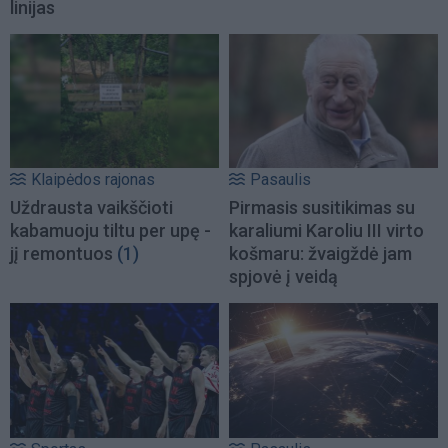
linijas
Klaipėdos rajonas
Pasaulis
Uždrausta vaikščioti
Pirmasis susitikimas su
kabamuoju tiltu per upę -
karaliumi Karoliu III virto
jį remontuos
(1)
košmaru: žvaigždė jam
spjovė į veidą