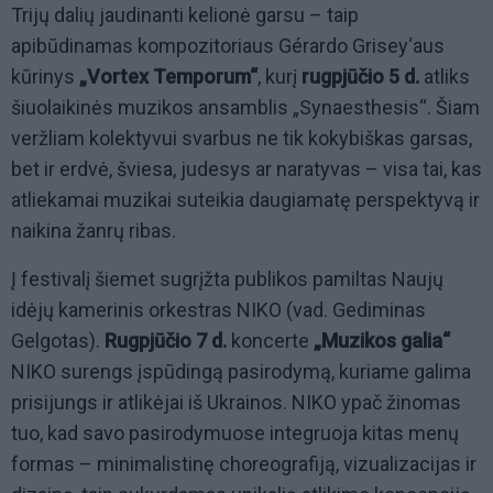
Trijų dalių jaudinanti kelionė garsu – taip
apibūdinamas kompozitoriaus Gérardo Grisey‘aus
kūrinys
„Vortex Temporum“
, kurį
rugpjūčio 5 d.
atliks
šiuolaikinės muzikos ansamblis „Synaesthesis“. Šiam
veržliam kolektyvui svarbus ne tik kokybiškas garsas,
bet ir erdvė, šviesa, judesys ar naratyvas – visa tai, kas
atliekamai muzikai suteikia daugiamatę perspektyvą ir
naikina žanrų ribas.
Į festivalį šiemet sugrįžta publikos pamiltas Naujų
idėjų kamerinis orkestras NIKO (vad. Gediminas
Gelgotas).
Rugpjūčio 7 d.
koncerte
„Muzikos galia“
NIKO surengs įspūdingą pasirodymą, kuriame galima
prisijungs ir atlikėjai iš Ukrainos. NIKO ypač žinomas
tuo, kad savo pasirodymuose integruoja kitas menų
formas – minimalistinę choreografiją, vizualizacijas ir