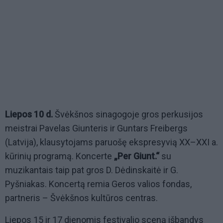
Liepos 10 d.
Švėkšnos sinagogoje gros perkusijos
meistrai Pavelas Giunteris ir Guntars Freibergs
(Latvija), klausytojams paruošę ekspresyvią XX–XXI a.
kūrinių programą. Koncerte
„Per Giunt.“
su
muzikantais taip pat gros D. Dėdinskaitė ir G.
Pyšniakas. Koncertą remia Geros valios fondas,
partneris – Švėkšnos kultūros centras.
Liepos 15 ir 17 dienomis festivalio sceną išbandys