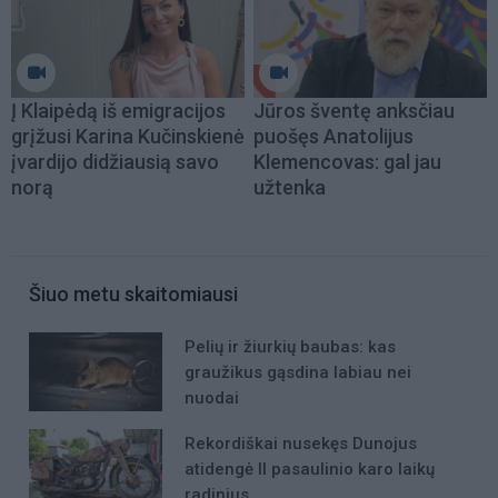
Į Klaipėdą iš emigracijos
Jūros šventę anksčiau
grįžusi Karina Kučinskienė
puošęs Anatolijus
įvardijo didžiausią savo
Klemencovas: gal jau
norą
užtenka
Šiuo metu skaitomiausi
Pelių ir žiurkių baubas: kas
graužikus gąsdina labiau nei
nuodai
Rekordiškai nusekęs Dunojus
atidengė II pasaulinio karo laikų
radinius