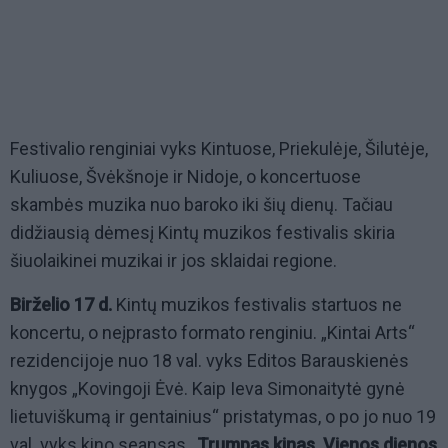
Festivalio renginiai vyks Kintuose, Priekulėje, Šilutėje,
Kuliuose, Švėkšnoje ir Nidoje, o koncertuose
skambės muzika nuo baroko iki šių dienų. Tačiau
didžiausią dėmesį Kintų muzikos festivalis skiria
šiuolaikinei muzikai ir jos sklaidai regione.
Birželio 17 d.
Kintų muzikos festivalis startuos ne
koncertu, o neįprasto formato renginiu. „Kintai Arts“
rezidencijoje nuo 18 val. vyks Editos Barauskienės
knygos „Kovingoji Ėvė. Kaip Ieva Simonaitytė gynė
lietuviškumą ir gentainius“ pristatymas, o po jo nuo 19
val. vyks kino seansas
„Trumpas kinas. Vienos dienos