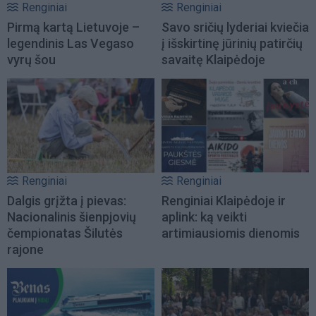
Renginiai
Renginiai
Pirmą kartą Lietuvoje –
Savo sričių lyderiai kviečia
legendinis Las Vegaso
į išskirtinę jūrinių patirčių
vyrų šou
savaitę Klaipėdoje
Renginiai
Renginiai
Dalgis grįžta į pievas:
Renginiai Klaipėdoje ir
Nacionalinis šienpjovių
aplink: ką veikti
čempionatas Šilutės
artimiausiomis dienomis
rajone