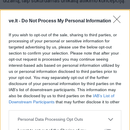
dizainą, taip sukurdamas unikalią atlikimo koncepciją.
ve.lt -
Do Not Process My Personal Information
If you wish to opt-out of the sale, sharing to third parties, or
processing of your personal or sensitive information for
targeted advertising by us, please use the below opt-out
section to confirm your selection. Please note that after your
opt-out request is processed you may continue seeing
interest-based ads based on personal information utilized by
us or personal information disclosed to third parties prior to
your opt-out. You may separately opt-out of the further
disclosure of your personal information by third parties on the
IAB’s list of downstream participants. This information may
also be disclosed by us to third parties on the
IAB’s List of
Rugpjūčio 12 d.
Kintų muzikos festivalyje jau antrą
Downstream Participants
that may further disclose it to other
kartą lankysis dar vienas tarptautiniu mastu
third parties.
pripažintas atlikėjas – pianistas Lukas Geniušas.
Personal Data Processing Opt Outs
Pasaulio scenose jis įsitvirtinęs kaip vienas