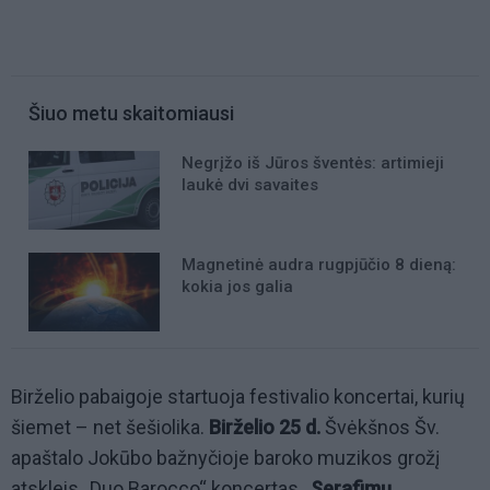
Šiuo metu skaitomiausi
Negrįžo iš Jūros šventės: artimieji
laukė dvi savaites
Magnetinė audra rugpjūčio 8 dieną:
kokia jos galia
Birželio pabaigoje startuoja festivalio koncertai, kurių
šiemet – net šešiolika.
Birželio 25 d.
Švėkšnos Šv.
apaštalo Jokūbo bažnyčioje baroko muzikos grožį
atskleis „Duo Barocco“ koncertas
„Serafimų