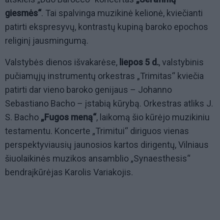
giesmės“
. Tai spalvinga muzikinė kelionė, kviečianti
patirti ekspresyvų, kontrastų kupiną baroko epochos
religinį jausmingumą.
Valstybės dienos išvakarėse,
liepos 5 d.
, valstybinis
pučiamųjų instrumentų orkestras „Trimitas“ kviečia
patirti dar vieno baroko genijaus – Johanno
Sebastiano Bacho – įstabią kūrybą. Orkestras atliks J.
S. Bacho
„Fugos meną“
, laikomą šio kūrėjo muzikiniu
testamentu. Koncerte „Trimitui“ diriguos vienas
perspektyviausių jaunosios kartos dirigentų, Vilniaus
šiuolaikinės muzikos ansamblio „Synaesthesis“
bendraįkūrėjas Karolis Variakojis.