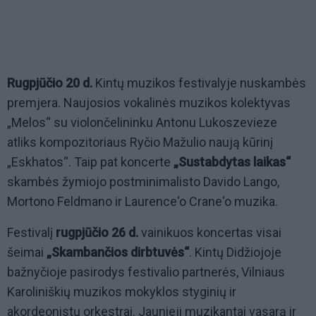
Rugpjūčio 20 d.
Kintų muzikos festivalyje nuskambės
premjera. Naujosios vokalinės muzikos kolektyvas
„Melos“ su violončelininku Antonu Lukoszevieze
atliks kompozitoriaus Ryčio Mažulio naują kūrinį
„Eskhatos“. Taip pat koncerte
„Sustabdytas laikas“
skambės žymiojo postminimalisto Davido Lango,
Mortono Feldmano ir Laurence‘o Crane‘o muzika.
Festivalį
rugpjūčio 26 d.
vainikuos koncertas visai
šeimai
„Skambančios dirbtuvės“
. Kintų Didžiojoje
bažnyčioje pasirodys festivalio partnerės, Vilniaus
Karoliniškių muzikos mokyklos styginių ir
akordeonistų orkestrai. Jaunieji muzikantai vasarą ir