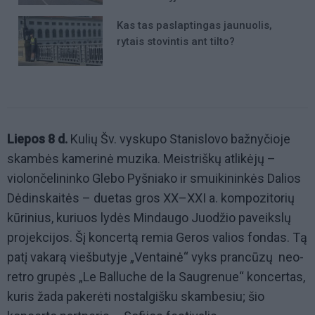
Kas tas paslaptingas jaunuolis,
rytais stovintis ant tilto?
Liepos 8 d.
Kulių Šv. vyskupo Stanislovo bažnyčioje
skambės kamerinė muzika. Meistriškų atlikėjų –
violončelininko Glebo Pyšniako ir smuikininkės Dalios
Dėdinskaitės – duetas gros XX–XXI a. kompozitorių
kūrinius, kuriuos lydės Mindaugo Juodžio paveikslų
projekcijos. Šį koncertą remia Geros valios fondas. Tą
patį vakarą viešbutyje „Ventainė“ vyks prancūzų neo-
retro grupės „Le Balluche de la Saugrenue“ koncertas,
kuris žada pakerėti nostalgišku skambesiu; šio