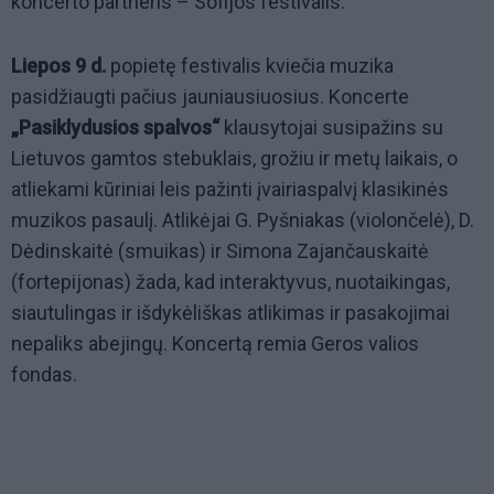
koncerto partneris – Sofijos festivalis.
Liepos 9 d.
popietę festivalis kviečia muzika
pasidžiaugti pačius jauniausiuosius. Koncerte
„Pasiklydusios spalvos“
klausytojai susipažins su
Lietuvos gamtos stebuklais, grožiu ir metų laikais, o
atliekami kūriniai leis pažinti įvairiaspalvį klasikinės
muzikos pasaulį. Atlikėjai G. Pyšniakas (violončelė), D.
Dėdinskaitė (smuikas) ir Simona Zajančauskaitė
(fortepijonas) žada, kad interaktyvus, nuotaikingas,
siautulingas ir išdykėliškas atlikimas ir pasakojimai
nepaliks abejingų. Koncertą remia Geros valios
fondas.