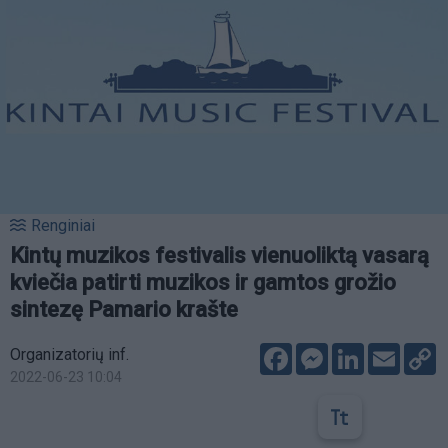
Renginiai
Kintų muzikos festivalis vienuoliktą vasarą
kviečia patirti muzikos ir gamtos grožio
sintezę Pamario krašte
Facebook
Messenger
LinkedIn
Email
C
Organizatorių inf.
L
2022-06-23 10:04