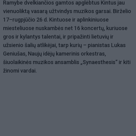
Ramybe dvelkiančios gamtos apglėbtus Kintus jau
vienuoliktą vasarą užtvindys muzikos garsai. Birželio
17–rugpjūčio 26 d. Kintuose ir aplinkiniuose
miesteliuose nuskambės net 16 koncertų, kuriuose
gros ir kylantys talentai, ir pripažinti lietuvių ir
užsienio šalių atlikėjai, tarp kurių – pianistas Lukas
Geniušas, Naujų idėjų kamerinis orkestras,
šiuolaikinės muzikos ansamblis „Synaesthesis“ ir kiti
žinomi vardai.