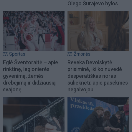
Olego Šurajevo bylos
Sportas
Žmonės
Eglė Šventoraitė – apie
Reveka Devolskytė
rinktinę, legionierės
prisiminė, iki ko nuvedė
gyvenimą, žemės
desperatiškas noras
drebėjimą ir didžiausią
sulieknėti: apie pasekmes
svajonę
negalvojau