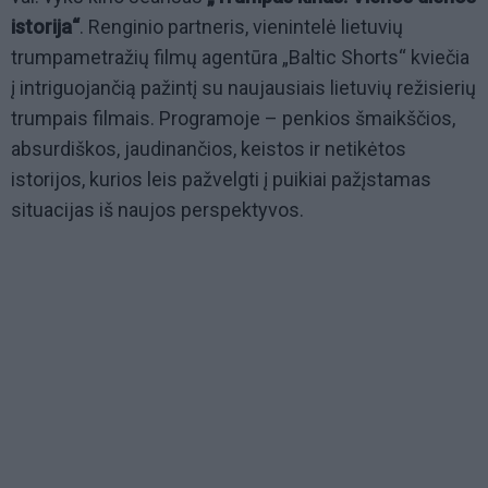
istorija“
. Renginio partneris, vienintelė lietuvių
trumpametražių filmų agentūra „Baltic Shorts“ kviečia
į intriguojančią pažintį su naujausiais lietuvių režisierių
trumpais filmais. Programoje – penkios šmaikščios,
absurdiškos, jaudinančios, keistos ir netikėtos
istorijos, kurios leis pažvelgti į puikiai pažįstamas
situacijas iš naujos perspektyvos.