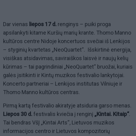
Dar vienas
liepos 17 d.
renginys – puiki proga
apsilankyti kitame Kuršių marių krante. Thomo Manno
kultūros centre Nidoje koncertuos svečiai iš Lenkijos
– styginių kvartetas „NeoQuartet“. Išskirtinė energija,
visiškas atsidavimas, saviraiškos laisvė ir naujų kelių
kūrimas – tai pagrindiniai „NeoQuartet“ bruožai, kuriais
galės įsitikinti ir Kintų muzikos festivalio lankytojai.
Koncerto partneriai – Lenkijos institutas Vilniuje ir
Thomo Manno kultūros centras.
Pirmą kartą festivalio akiratyje atsiduria garso menas.
Liepos 30 d.
festivalis kviečia į renginį
„Kintai. Kitaip“
.
Tai bendras VšĮ „Kintai Arts“, Lietuvos muzikos
informacijos centro ir Lietuvos kompozitorių