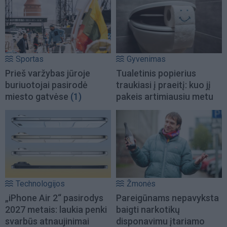
Sportas
Gyvenimas
Prieš varžybas jūroje
Tualetinis popierius
buriuotojai pasirodė
traukiasi į praeitį: kuo jį
miesto gatvėse
(1)
pakeis artimiausiu metu
Technologijos
Žmonės
„iPhone Air 2“ pasirodys
Pareigūnams nepavyksta
2027 metais: laukia penki
baigti narkotikų
svarbūs atnaujinimai
disponavimu įtariamo