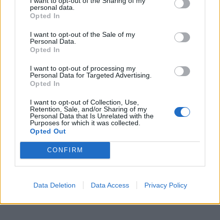
I want to opt-out of the Sharing of my
įdomiausių ir ryškiausių savo kartos pianistų.
L.
personal data.
Geniušo solinis koncertas Kintuose
– puiki proga
Opted In
išgirsti aukščiausio kalibro atlikėją unikalios akustikos
I want to opt-out of the Sale of my
Personal Data.
Kintų Didžiojoje bažnyčioje. O kitą dieną,
rugpjūčio 13
Opted In
d.
,
prie
L. Geniušo prisijungs violončelininkas G.
I want to opt-out of processing my
Pyšniakas ir smuikininkė D. Dėdinskaitė. Koncerte
Personal Data for Targeted Advertising.
„Pragiedrėjusi naktis“
skambės meistriškai atliekami
Opted In
Franzo Schuberto ir Arnoldo Schönbergo kameriniai
I want to opt-out of Collection, Use,
Retention, Sale, and/or Sharing of my
kūriniai; koncertą remia Geros valios fondas.
Personal Data that Is Unrelated with the
Purposes for which it was collected.
Opted Out
CONFIRM
Data Deletion
Data Access
Privacy Policy