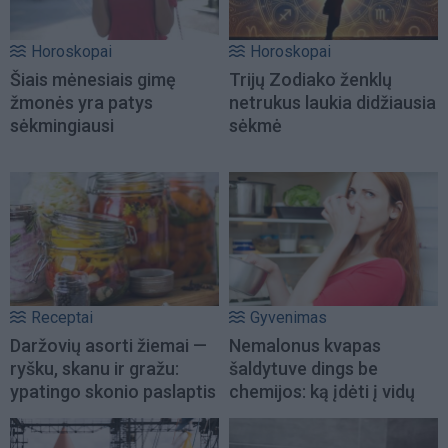
Horoskopai
Horoskopai
Šiais mėnesiais gimę
Trijų Zodiako ženklų
žmonės yra patys
netrukus laukia didžiausia
sėkmingiausi
sėkmė
Receptai
Gyvenimas
Daržovių asorti žiemai —
Nemalonus kvapas
ryšku, skanu ir gražu:
šaldytuve dings be
ypatingo skonio paslaptis
chemijos: ką įdėti į vidų