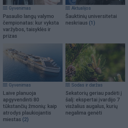
Gyvenimas
Aktualijos
Pasaulio langų valymo
Šauktinių universitetai
čempionatas: kur vyksta
neskriaus
(1)
varžybos, taisyklės ir
prizas
Gyvenimas
Sodas ir daržas
Laive planuoja
Sekatorių geriau padėti į
apgyvendinti 80
šalį: ekspertai įvardijo 7
tūkstančių žmonių: kaip
visžalius augalus, kurių
atrodys plaukiojantis
negalima genėti
miestas
(2)