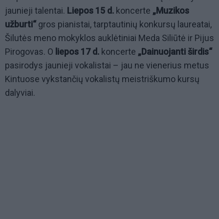
jaunieji talentai.
Liepos 15 d.
koncerte
„Muzikos
užburti“
gros pianistai, tarptautinių konkursų laureatai,
Šilutės meno mokyklos auklėtiniai Meda Siliūtė ir Pijus
Pirogovas. O
liepos 17 d.
koncerte
„Dainuojanti širdis“
pasirodys jaunieji vokalistai – jau ne vienerius metus
Kintuose vykstančių vokalistų meistriškumo kursų
dalyviai.