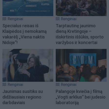
Renginiai
Renginiai
Specialus reisas iš
Tarptautinę jaunimo
Klaipėdos į nemokamą
dieną Kretingoje –
vakarėlį „Viena naktis
išskirtinis iššūkis, sporto
Nidoje“!
varžybos ir koncertai
Renginiai
Renginiai
Jaunimas susitiks su
Palangoje kviečia į filmą
didžiausiais regiono
„Vogti arklius“ bei judesio
darbdaviais
laboratoriją