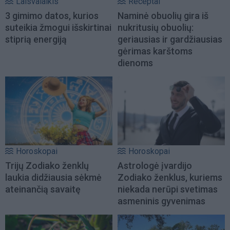
Laisvalaikis
Receptai
3 gimimo datos, kurios
Naminė obuolių gira iš
suteikia žmogui išskirtinai
nukritusių obuolių:
stiprią energiją
geriausias ir gardžiausias
gėrimas karštoms
dienoms
Horoskopai
Horoskopai
Trijų Zodiako ženklų
Astrologė įvardijo
laukia didžiausia sėkmė
Zodiako ženklus, kuriems
ateinančią savaitę
niekada nerūpi svetimas
asmeninis gyvenimas