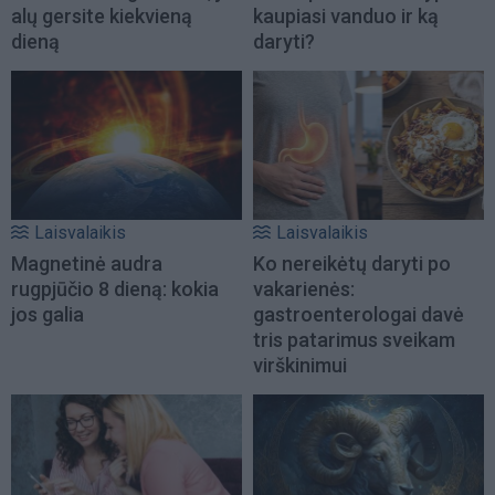
alų gersite kiekvieną
kaupiasi vanduo ir ką
dieną
daryti?
Laisvalaikis
Laisvalaikis
Magnetinė audra
Ko nereikėtų daryti po
rugpjūčio 8 dieną: kokia
vakarienės:
jos galia
gastroenterologai davė
tris patarimus sveikam
virškinimui