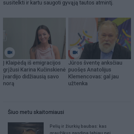
susitelkti ir kartu saugoti gyvąją tautos atmintį.
Į Klaipėdą iš emigracijos
Jūros šventę anksčiau
grįžusi Karina Kučinskienė
puošęs Anatolijus
įvardijo didžiausią savo
Klemencovas: gal jau
norą
užtenka
Šiuo metu skaitomiausi
Pelių ir žiurkių baubas: kas
graužikus gąsdina labiau nei