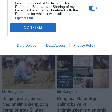
I want to opt-out of Collection, Use,
Retention, Sale, and/or Sharing of my
Personal Data that Is Unrelated with the
Purposes for which it was collected.
Opted Out
CONFIRM
Renginiai
Renginiai
Pirmą kartą Lietuvoje –
Savo sričių lyderiai kviečia
legendinis Las Vegaso
į išskirtinę jūrinių patirčių
Data Deletion
Data Access
Privacy Policy
vyrų šou
savaitę Klaipėdoje
Renginiai
Renginiai
Dalgis grįžta į pievas:
Renginiai Klaipėdoje ir
Nacionalinis šienpjovių
aplink: ką veikti
čempionatas Šilutės
artimiausiomis dienomis