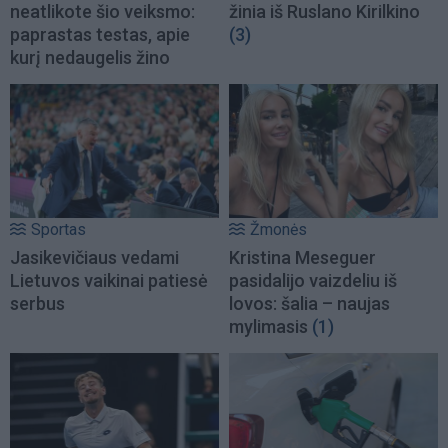
neatlikote šio veiksmo:
žinia iš Ruslano Kirilkino
paprastas testas, apie
(3)
kurį nedaugelis žino
Sportas
Žmonės
Jasikevičiaus vedami
Kristina Meseguer
Lietuvos vaikinai patiesė
pasidalijo vaizdeliu iš
serbus
lovos: šalia – naujas
mylimasis
(1)