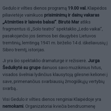
Gedulo ir vilties dienos programą
19.00 val.
Klaipėdos
piliavietėje vainikuos
prisiminimų ir dainų vakaras
„Atminties ir laisvės balsai“
.
Birutė Mar
atliks
fragmentus iš „Solo teatro“ spektaklio „Ledo vaikai”,
pasakojančio jos šeimos bei daugybės Lietuvos
tremtinių, lemtingą 1941 m. birželio 14 d. iškeliavusių į
Sibiro tremtį, istorijas.
Ji yra šio spektaklio dramaturgė ir režisierė.
Jurga
Šeduikytė su grupe
dainuos savo muzikinius hitus,
visados švelniai lydinčius klausytoją gilesnei kelionei į
save, primenančius svarbiausių žmogiškųjų vertybių
svarbą..
Visi Gedulo ir vilties dienos renginiai Klaipėdoje yra
nemokami
. Organizatoriai kviečia bendruomenę