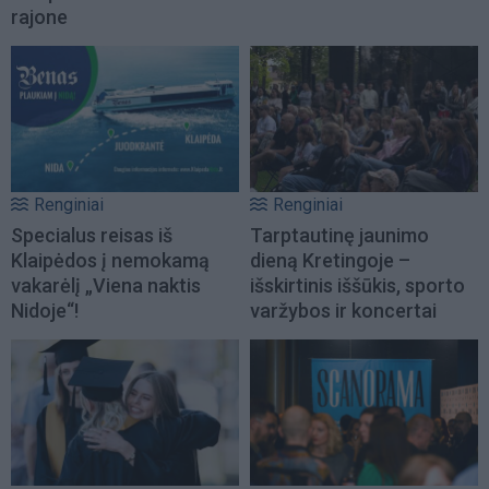
rajone
Renginiai
Renginiai
Specialus reisas iš
Tarptautinę jaunimo
Klaipėdos į nemokamą
dieną Kretingoje –
vakarėlį „Viena naktis
išskirtinis iššūkis, sporto
Nidoje“!
varžybos ir koncertai