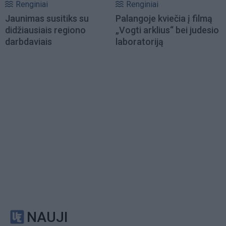
Renginiai
Renginiai
Jaunimas susitiks su
Palangoje kviečia į filmą
didžiausiais regiono
„Vogti arklius“ bei judesio
darbdaviais
laboratoriją
NAUJI