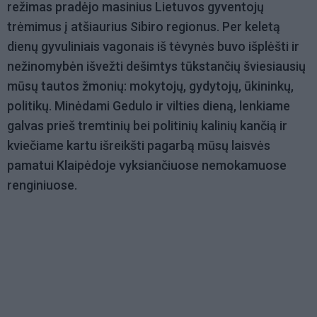
režimas pradėjo masinius Lietuvos gyventojų
trėmimus į atšiaurius Sibiro regionus. Per keletą
dienų gyvuliniais vagonais iš tėvynės buvo išplėšti ir
nežinomybėn išvežti dešimtys tūkstančių šviesiausių
mūsų tautos žmonių: mokytojų, gydytojų, ūkininkų,
politikų. Minėdami Gedulo ir vilties dieną, lenkiame
galvas prieš tremtinių bei politinių kalinių kančią ir
kviečiame kartu išreikšti pagarbą mūsų laisvės
pamatui Klaipėdoje vyksiančiuose nemokamuose
renginiuose.