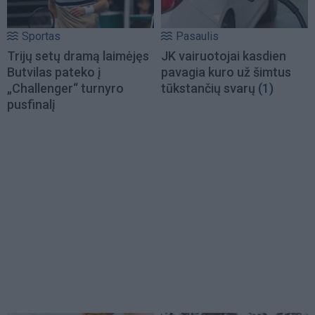
Sportas
Pasaulis
Trijų setų dramą laimėjęs
JK vairuotojai kasdien
Butvilas pateko į
pavagia kuro už šimtus
„Challenger“ turnyro
tūkstančių svarų
(1)
pusfinalį