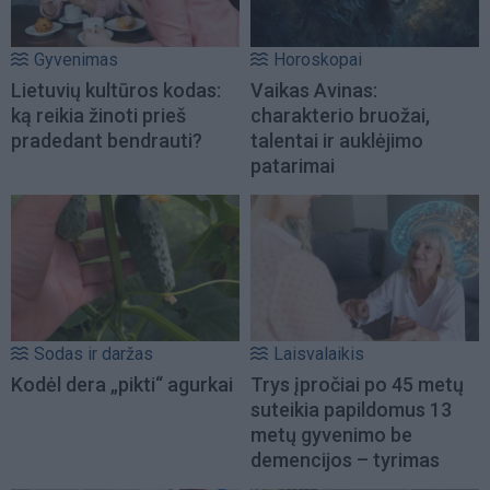
Gyvenimas
Horoskopai
Lietuvių kultūros kodas:
Vaikas Avinas:
ką reikia žinoti prieš
charakterio bruožai,
pradedant bendrauti?
talentai ir auklėjimo
patarimai
Sodas ir daržas
Laisvalaikis
Kodėl dera „pikti“ agurkai
Trys įpročiai po 45 metų
suteikia papildomus 13
metų gyvenimo be
demencijos – tyrimas