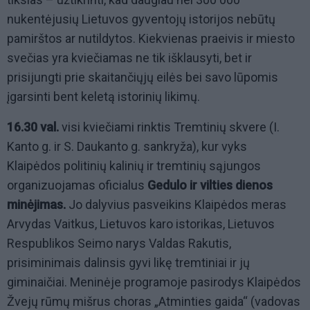
nukentėjusių Lietuvos gyventojų istorijos nebūtų
pamirštos ar nutildytos. Kiekvienas praeivis ir miesto
svečias yra kviečiamas ne tik išklausyti, bet ir
prisijungti prie skaitančiųjų eilės bei savo lūpomis
įgarsinti bent keletą istorinių likimų.
16.30 val.
visi kviečiami rinktis Tremtinių skvere (I.
Kanto g. ir S. Daukanto g. sankryža), kur vyks
Klaipėdos politinių kalinių ir tremtinių sąjungos
organizuojamas oficialus
Gedulo ir vilties dienos
minėjimas.
Jo dalyvius pasveikins Klaipėdos meras
Arvydas Vaitkus, Lietuvos karo istorikas, Lietuvos
Respublikos Seimo narys Valdas Rakutis,
prisiminimais dalinsis gyvi likę tremtiniai ir jų
giminaičiai. Meninėje programoje pasirodys Klaipėdos
Žvejų rūmų mišrus choras „Atminties gaida“ (vadovas