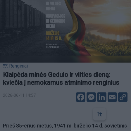
Renginiai
Klaipėda minės Gedulo ir vilties dieną:
kviečia į nemokamus atminimo renginius
Facebook
Messenger
LinkedIn
Email
C
2026-06-11 14:57
L
Prieš 85-erius metus, 1941 m. birželio 14 d. sovietinis