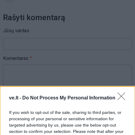
Rašyti komentarą
Jūsų vardas
Komentaras
ve.lt -
Do Not Process My Personal Information
If you wish to opt-out of the sale, sharing to third parties, or
processing of your personal or sensitive information for
This site is protected by
targeted advertising by us, please use the below opt-out
Sutinku su
taisyklėmis
reCAPTCHA and the Google
section to confirm your selection. Please note that after your