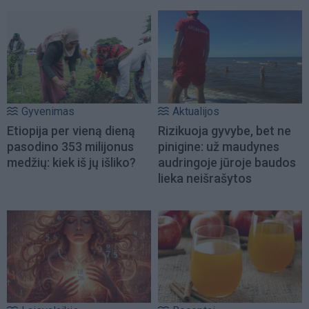
Gyvenimas
Aktualijos
Etiopija per vieną dieną
Rizikuoja gyvybe, bet ne
pasodino 353 milijonus
pinigine: už maudynes
medžių: kiek iš jų išliko?
audringoje jūroje baudos
lieka neišrašytos