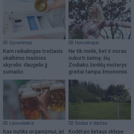
Gyvenimas
Horoskopai
Kam reikalingas trečiasis
Ne tik meilė, bet ir noras
skalbimo mašinos
sukurti šeimą: šių
skyrelis: daugelis jį
Zodiako ženklų moterys
sumaišo
greitai tampa žmonomis
Laisvalaikis
Sodas ir daržas
Kas nutiks organizmui, jei
Kodėl po lietaus sklype