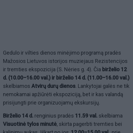
Gedulo ir vilties dienos
minėjimo programą pradės
Mažosios Lietuvos istorijos muziejaus Rezistencijos
ir tremties ekspozicija (S. Nėries g. 4). Čia
birželio 12
d. (10.00–16.00 val.) ir birželio 14 d. (11.00–16.00 val.)
skelbiamos
Atvirų durų dienos
. Lankytojai galės ne tik
nemokamai apžiūrėti ekspoziciją, bet ir kas valandą
prisijungti prie organizuojamų ekskursijų.
Birželio 14 d.
renginius pradės
11.59 val.
skelbiama
Visuotinė tylos minutė
, skirta pagerbti tremties bei
kalinimų aukas. Iškart po jos,
12.00–15.00 val.
, prie