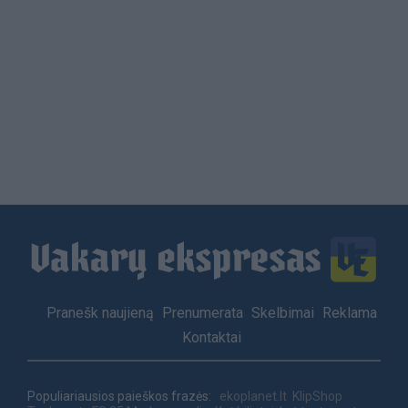
Load
More
Footer
Pranešk naujieną
Prenumerata
Skelbimai
Reklama
menu
Kontaktai
Populiariausios paieškos frazės:
ekoplanet.lt
KlipShop