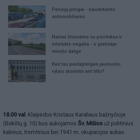
Pensijų pinigai - naudotiems
automobiliams
Namai žmonėms su psichikos ir
intelekto negalia - ir pietinėje
miesto dalyje
Kas tas paslaptingas jaunuolis,
rytais stovintis ant tilto?
18.00 val
. Klaipėdos Kristaus Karaliaus bažnyčioje
(Bokštų g. 10) bus aukojamos
Šv. Mišios
už politinius
kalinius, tremtinius bei 1941 m. okupacijos aukas.