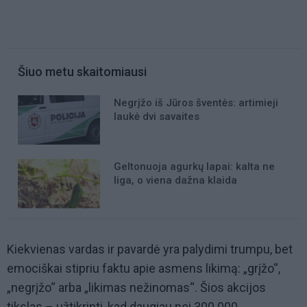
Šiuo metu skaitomiausi
Negrįžo iš Jūros šventės: artimieji
laukė dvi savaites
Geltonuoja agurkų lapai: kalta ne
liga, o viena dažna klaida
Kiekvienas vardas ir pavardė yra palydimi trumpu, bet
emociškai stipriu faktu apie asmens likimą: „grįžo“,
„negrįžo“ arba „likimas nežinomas“. Šios akcijos
tikslas – užtikrinti, kad daugiau nei 300 000