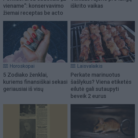
viename“: konservavimo
iškrito vaikas
žiemai receptas be acto
Horoskopai
Laisvalaikis
5 Zodiako ženklai,
Perkate marinuotus
kuriems finansiškai sekasi
šašlykus? Viena etiketės
geriausiai iš visų
eilutė gali sutaupyti
beveik 2 eurus