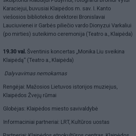
Karaciejui, buvusiai Klaipėdos m. sav. I. Kanto
viešosios bibliotekos direktorei Bronislavai
Lauciuvienei ir Garbės piliečio vardo Dionyzui Varkaliui
(po mirties) suteikimo ceremonija (Teatro a., Klaipėda)
19.30 val.
Šventinis koncertas „Monika Liu sveikina
Klaipėdą“ (Teatro a., Klaipėda)
Dalyvavimas nemokamas
Rengėjai: Mažosios Lietuvos istorijos muziejus,
Klaipėdos Žvejų rūmai
Globėjas: Klaipėdos miesto savivaldybė
Informaciniai partneriai: LRT, Kultūros uostas
Partneriai: Klaipėdos etnokultūros centras, Klaipėdos