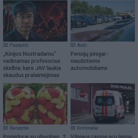
Pasaulis
Auto
„Kinijos Nostradamu“
Pensijų pinigai -
vadinamas profesorius
naudotiems
skelbia: kare JAV laukia
automobiliams
skaudus pralaimėjimas
Receptai
Kriminalai
Pomidorai su obuoliais „2
Vilniaus rajone pro langą