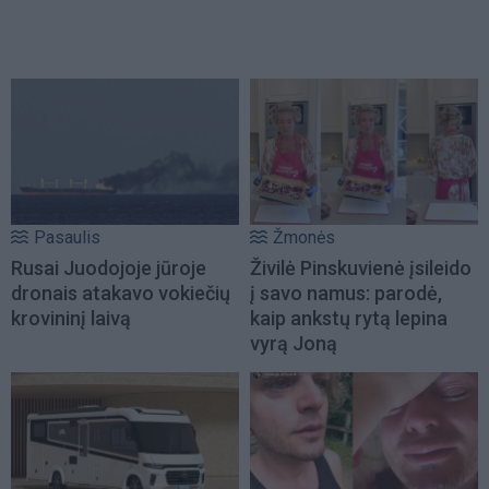
Pasaulis
Žmonės
Rusai Juodojoje jūroje
Živilė Pinskuvienė įsileido
dronais atakavo vokiečių
į savo namus: parodė,
krovininį laivą
kaip ankstų rytą lepina
vyrą Joną