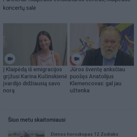
koncertų salė
Į Klaipėdą iš emigracijos
Jūros šventę anksčiau
grįžusi Karina Kučinskienė
puošęs Anatolijus
įvardijo didžiausią savo
Klemencovas: gal jau
norą
užtenka
Šiuo metu skaitomiausi
Dienos horoskopas 12 Zodiako