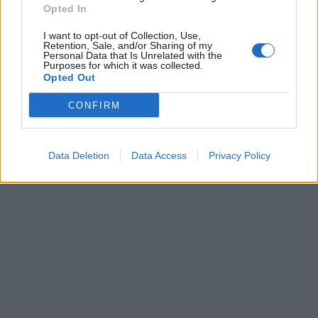
Opted In
I want to opt-out of Collection, Use,
Retention, Sale, and/or Sharing of my
Personal Data that Is Unrelated with the
Purposes for which it was collected.
Renginiai
Renginiai
Opted Out
Klaipėda kviečia: Europos
Klaipėdoje lankysis cirko
CONFIRM
čempionato metu –
artistai - bus rodomas
išskirtinė buriuotojiškų
vienas įspūdingiausių ir
patirčių kupina šventė
pavojingiausių cirko
Data Deletion
Data Access
Privacy Policy
visai šeimai
numerių