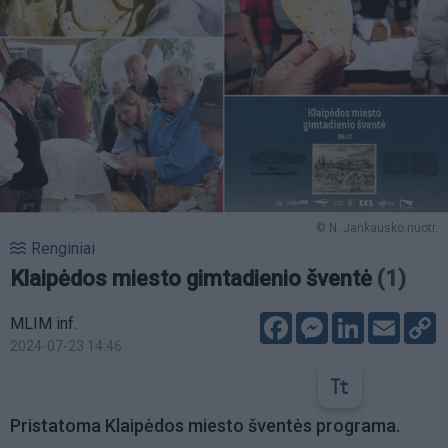
© N. Jankausko nuotr.
Renginiai
Klaipėdos miesto gimtadienio šventė
(1)
Facebook
Messenger
LinkedIn
Email
C
MLIM inf.
L
2024-07-23 14:46
Pristatoma Klaipėdos miesto šventės programa.