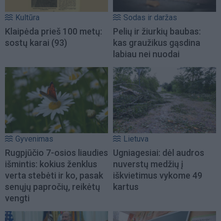
Kultūra
Sodas ir daržas
Klaipėda prieš 100 metų:
Pelių ir žiurkių baubas:
sostų karai (93)
kas graužikus gąsdina
labiau nei nuodai
Gyvenimas
Lietuva
Rugpjūčio 7-osios liaudies
Ugniagesiai: dėl audros
išmintis: kokius ženklus
nuverstų medžių į
verta stebėti ir ko, pasak
iškvietimus vykome 49
senųjų papročių, reikėtų
kartus
vengti