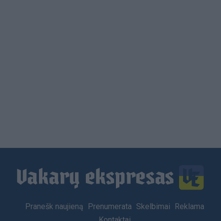
Load
More
Footer
Pranešk naujieną
Prenumerata
Skelbimai
Reklama
menu
Kontaktai