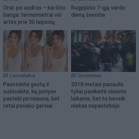
Orai: po audros – karščio
Rugpjūčio 7-ąją vardo
banga: termometrai vėl
dieną švenčia
artės prie 30 laipsnių
Laisvalaikis
Gyvenimas
Pasirinkite gestą ir
2018 metais pasaulis
sužinokite, ką jumyse
tyliai pasikeitė visiems
pastebi pirmiausia, bet
laikams, bet to beveik
retai pasako garsiai
niekas nepastebėjo