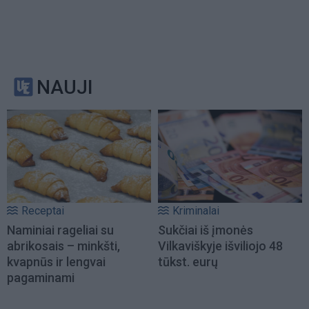
NAUJI
Receptai
Kriminalai
Naminiai rageliai su
Sukčiai iš įmonės
abrikosais – minkšti,
Vilkaviškyje išviliojo 48
kvapnūs ir lengvai
tūkst. eurų
pagaminami