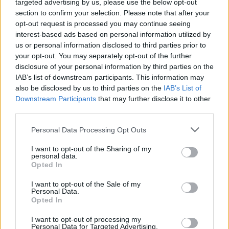
targeted advertising by us, please use the below opt-out
Renginiai
Renginiai
section to confirm your selection. Please note that after your
Tarptautinę jaunimo
Jaunimas susitiks su
opt-out request is processed you may continue seeing
dieną Kretingoje –
didžiausiais regiono
interest-based ads based on personal information utilized by
išskirtinis iššūkis, sporto
darbdaviais
us or personal information disclosed to third parties prior to
your opt-out. You may separately opt-out of the further
varžybos ir koncertai
disclosure of your personal information by third parties on the
IAB’s list of downstream participants. This information may
also be disclosed by us to third parties on the
IAB’s List of
Downstream Participants
that may further disclose it to other
third parties.
Personal Data Processing Opt Outs
Renginiai
Renginiai
I want to opt-out of the Sharing of my
personal data.
Palangoje kviečia į filmą
Kilus pasipiktinimui dėl
Opted In
„Vogti arklius“ bei judesio
nesklandumų Pitbull
laboratoriją
koncerte – organizatorių
I want to opt-out of the Sale of my
Personal Data.
atsakas
Opted In
I want to opt-out of processing my
Personal Data for Targeted Advertising.