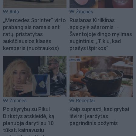
Auto
Žmonės
„Mercedes Sprinter“ virto
Ruslanas Kirilkinas
prabangiais namais ant
apsipylė ašaromis –
ratų: pristatytas
Šventojoje dingo mylimas
aukščiausios klasės
augintinis: „Tikiu, kad
kemperis (nuotraukos)
prašys išpirkos“
Žmonės
Receptai
Po skyrybų su Pikul
Kaip suprasti, kad grybai
Dirkstys atskleidė, ką
išvirė: įvardytas
planuoja daryti su 10
pagrindinis požymis
tūkst. kainavusiu