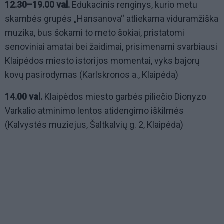
12.30–19.00 val.
Edukacinis renginys, kurio metu
skambės grupės „Hansanova“ atliekama viduramžiška
muzika, bus šokami to meto šokiai, pristatomi
senoviniai amatai bei žaidimai, prisimenami svarbiausi
Klaipėdos miesto istorijos momentai, vyks bajorų
kovų pasirodymas (Karlskronos a., Klaipėda)
14.00 val.
Klaipėdos miesto garbės piliečio Dionyzo
Varkalio atminimo lentos atidengimo iškilmės
(Kalvystės muziejus, Šaltkalvių g. 2, Klaipėda)