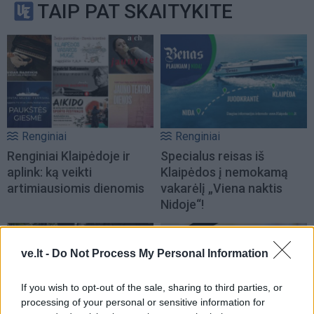
TAIP PAT SKAITYKITE
Renginiai
Renginiai
Renginiai Klaipėdoje ir
Specialus reisas iš
aplink: ką veikti
Klaipėdos į nemokamą
artimiausiomis dienomis
vakarėlį „Viena naktis
Nidoje“!
ve.lt -
Do Not Process My Personal Information
If you wish to opt-out of the sale, sharing to third parties, or
processing of your personal or sensitive information for