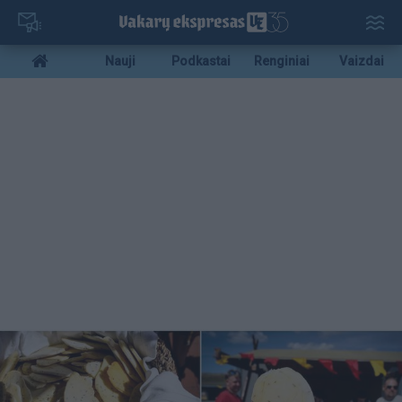
Pereiti
į
pagrindinį
Mobile
Nauji
Podkastai
Renginiai
Vaizdai
turinį
menu
bottom