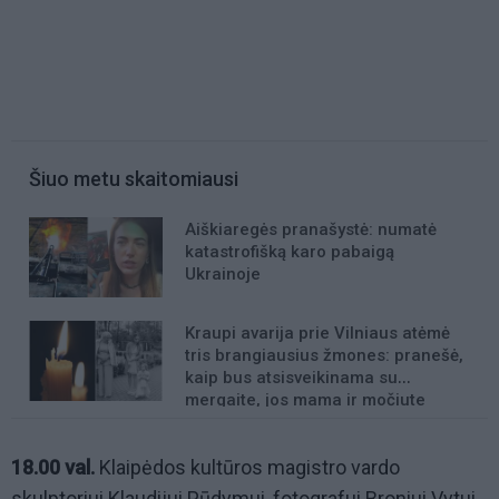
Šiuo metu skaitomiausi
Aiškiaregės pranašystė: numatė
katastrofišką karo pabaigą
Ukrainoje
Kraupi avarija prie Vilniaus atėmė
tris brangiausius žmones: pranešė,
kaip bus atsisveikinama su
mergaite, jos mama ir močiute
18.00 val.
Klaipėdos kultūros magistro vardo
skulptoriui Klaudijui Pūdymui, fotografui Broniui Vytui