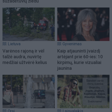
sužadėtuvių žiedu
Lietuva
Gyvenimas
Varėnos rajoną ir vėl
Kaip atjauninti įvaizdį
talžė audra, nuvirtę
artėjant prie 60-ies: 10
medžiai užtvėrė kelius
kirpimų, kurie vizualiai
jaunina
Orai
Laisvalaikis