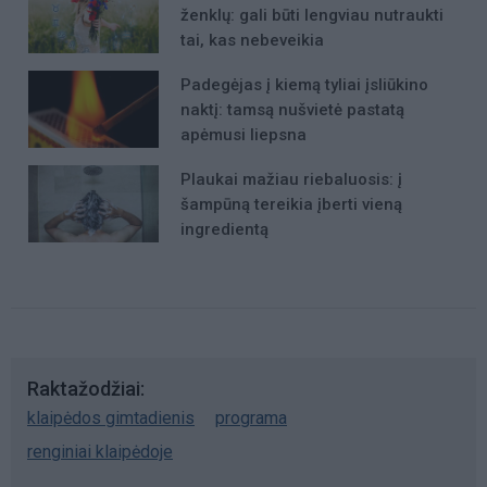
ženklų: gali būti lengviau nutraukti
tai, kas nebeveikia
Padegėjas į kiemą tyliai įsliūkino
naktį: tamsą nušvietė pastatą
apėmusi liepsna
Plaukai mažiau riebaluosis: į
šampūną tereikia įberti vieną
ingredientą
Raktažodžiai
klaipėdos gimtadienis
programa
renginiai klaipėdoje