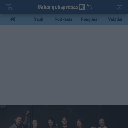
Pereiti
į
pagrindinį
Mobile
Nauji
Podkastai
Renginiai
Vaizdai
turinį
menu
bottom