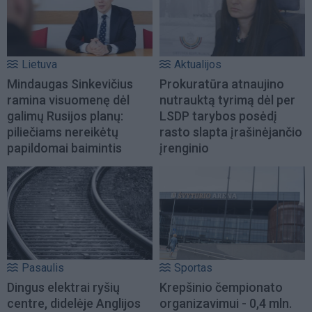
Lietuva
Aktualijos
Mindaugas Sinkevičius
Prokuratūra atnaujino
ramina visuomenę dėl
nutrauktą tyrimą dėl per
galimų Rusijos planų:
LSDP tarybos posėdį
piliečiams nereikėtų
rasto slapta įrašinėjančio
papildomai baimintis
įrenginio
Pasaulis
Sportas
Dingus elektrai ryšių
Krepšinio čempionato
centre, didelėje Anglijos
organizavimui - 0,4 mln.