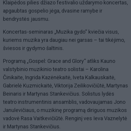
Klaipėdos pilies džiazo festivalio uždarymo koncertas,
apgaubtas gospelio jėga, dvasine ramybe ir
bendrystės jausmu.
Koncertas-seminaras „Muzika gydo“ kviečia visus,
kuriems muzika yra daugiau nei garsas – tai tikėjimo,
šviesos ir gydymo šaltinis.
Programą „Gospel: Grace and Glory“ atliks Kauno
valstybinio muzikinio teatro solistai – Karolina
Činikaite, Ingrida Kazėnėkaitė, Iveta Kalkauskaitė,
Gabrielė Kuzmickaitė, Viktorija Zeilikovičiūtė, Martynas
Beinaris ir Martynas Stankevičius. Solistus lydės
teatro instrumentinis ansamblis, vadovaujamas Jono
Janulevičiaus, o muzikinę programą diriguos muzikos
vadovė Rasa Vaitkevičiūtė. Renginį ves Ieva Vaznelytė
ir Martynas Stankevičius.