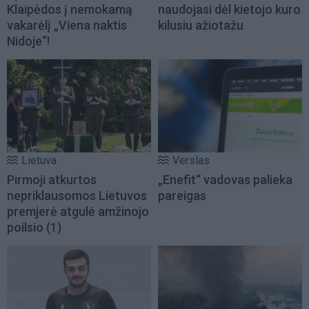
Klaipėdos į nemokamą
naudojasi dėl kietojo kuro
vakarėlį „Viena naktis
kilusiu ažiotažu
Nidoje“!
Lietuva
Verslas
Pirmoji atkurtos
„Enefit“ vadovas palieka
nepriklausomos Lietuvos
pareigas
premjerė atgulė amžinojo
poilsio
(1)