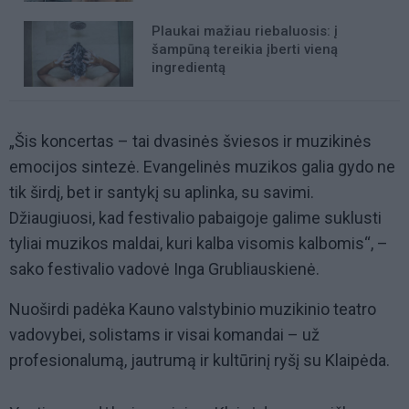
Plaukai mažiau riebaluosis: į
šampūną tereikia įberti vieną
ingredientą
„Šis koncertas – tai dvasinės šviesos ir muzikinės
emocijos sintezė. Evangelinės muzikos galia gydo ne
tik širdį, bet ir santykį su aplinka, su savimi.
Džiaugiuosi, kad festivalio pabaigoje galime suklusti
tyliai muzikos maldai, kuri kalba visomis kalbomis“, –
sako festivalio vadovė Inga Grubliauskienė.
Nuoširdi padėka Kauno valstybinio muzikinio teatro
vadovybei, solistams ir visai komandai – už
profesionalumą, jautrumą ir kultūrinį ryšį su Klaipėda.