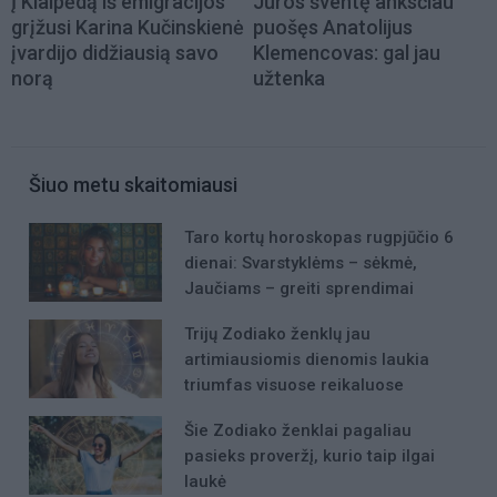
Į Klaipėdą iš emigracijos
Jūros šventę anksčiau
grįžusi Karina Kučinskienė
puošęs Anatolijus
įvardijo didžiausią savo
Klemencovas: gal jau
norą
užtenka
Šiuo metu skaitomiausi
Taro kortų horoskopas rugpjūčio 6
dienai: Svarstyklėms – sėkmė,
Jaučiams – greiti sprendimai
Trijų Zodiako ženklų jau
artimiausiomis dienomis laukia
triumfas visuose reikaluose
Šie Zodiako ženklai pagaliau
pasieks proveržį, kurio taip ilgai
laukė