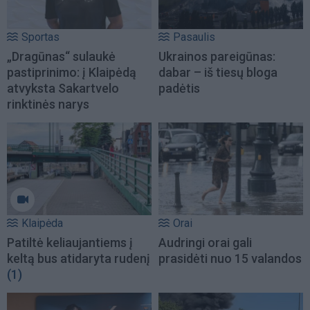
Sportas
Pasaulis
„Dragūnas“ sulaukė
Ukrainos pareigūnas:
pastiprinimo: į Klaipėdą
dabar – iš tiesų bloga
atvyksta Sakartvelo
padėtis
rinktinės narys
Klaipėda
Orai
Patiltė keliaujantiems į
Audringi orai gali
keltą bus atidaryta rudenį
prasidėti nuo 15 valandos
(1)