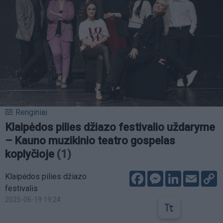
Renginiai
Klaipėdos pilies džiazo festivalio uždaryme
– Kauno muzikinio teatro gospelas
koplyčioje
(1)
Facebook
Messenger
LinkedIn
Email
C
Klaipėdos pilies džiazo
L
festivalis
2025-06-19 19:24