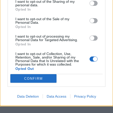
Renginiai
Renginiai
I want to opt-out of the Sharing of my
personal data.
Palangoje kviečia į filmą
Kilus pasipiktinimui dėl
Opted In
„Vogti arklius“ bei judesio
nesklandumų Pitbull
laboratoriją
koncerte – organizatorių
I want to opt-out of the Sale of my
Personal Data.
atsakas
Opted In
I want to opt-out of processing my
Personal Data for Targeted Advertising.
Opted In
I want to opt-out of Collection, Use,
Retention, Sale, and/or Sharing of my
Personal Data that Is Unrelated with the
Purposes for which it was collected.
Renginiai
Renginiai
Opted Out
Klaipėda kviečia: Europos
Klaipėdoje lankysis cirko
CONFIRM
čempionato metu –
artistai - bus rodomas
išskirtinė buriuotojiškų
vienas įspūdingiausių ir
patirčių kupina šventė
pavojingiausių cirko
Data Deletion
Data Access
Privacy Policy
visai šeimai
numerių