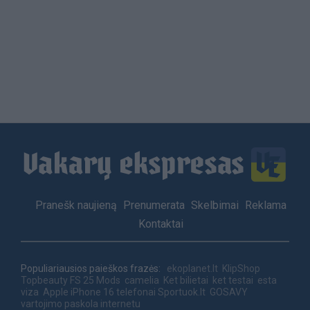
Load
More
Footer
Pranešk naujieną
Prenumerata
Skelbimai
Reklama
menu
Kontaktai
Populiariausios paieškos frazės:
ekoplanet.lt
KlipShop
Topbeauty
FS 25 Mods
camelia
Ket bilietai
ket testai
esta
viza
Apple iPhone 16 telefonai
Sportuok.lt
GOSAVY
vartojimo paskola internetu