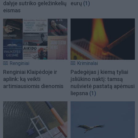
dalyje sutriko geležinkelių
eurų
(1)
eismas
Renginiai
Kriminalai
Renginiai Klaipėdoje ir
Padegėjas į kiemą tyliai
aplink: ką veikti
įsliūkino naktį: tamsą
artimiausiomis dienomis
nušvietė pastatą apėmusi
liepsna
(1)