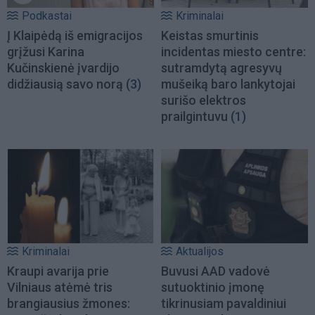
Podkastai
Kriminalai
Į Klaipėdą iš emigracijos
Keistas smurtinis
grįžusi Karina
incidentas miesto centre:
Kučinskienė įvardijo
sutramdytą agresyvų
didžiausią savo norą
(3)
mušeiką baro lankytojai
surišo elektros
prailgintuvu
(1)
Kriminalai
Aktualijos
Kraupi avarija prie
Buvusi AAD vadovė
Vilniaus atėmė tris
sutuoktinio įmonę
brangiausius žmones:
tikrinusiam pavaldiniui