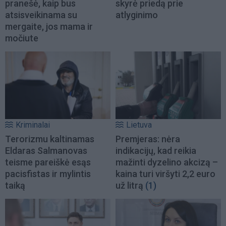
pranešė, kaip bus
skyrė priedą prie
atsisveikinama su
atlyginimo
mergaite, jos mama ir
močiute
Kriminalai
Lietuva
Terorizmu kaltinamas
Premjeras: nėra
Eldaras Salmanovas
indikacijų, kad reikia
teisme pareiškė esąs
mažinti dyzelino akcizą –
pacisfistas ir mylintis
kaina turi viršyti 2,2 euro
taiką
už litrą
(1)