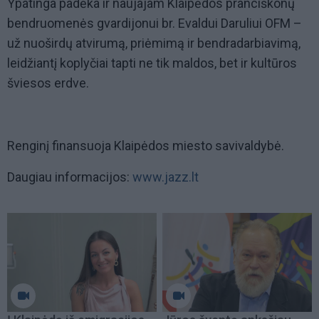
Ypatinga padėka ir naujajam Klaipėdos pranciškonų
bendruomenės gvardijonui br. Evaldui Daruliui OFM –
už nuoširdų atvirumą, priėmimą ir bendradarbiavimą,
leidžiantį koplyčiai tapti ne tik maldos, bet ir kultūros
šviesos erdve.
Renginį finansuoja Klaipėdos miesto savivaldybė.
Daugiau informacijos:
www.jazz.lt