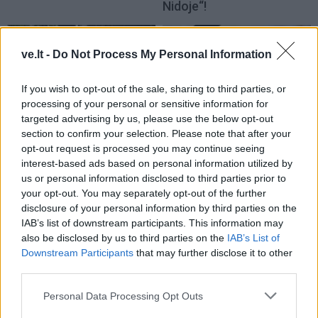
Nidoje“!
ve.lt -
Do Not Process My Personal Information
If you wish to opt-out of the sale, sharing to third parties, or
processing of your personal or sensitive information for
targeted advertising by us, please use the below opt-out
Renginiai
Renginiai
section to confirm your selection. Please note that after your
Tarptautinę jaunimo
Jaunimas susitiks su
opt-out request is processed you may continue seeing
dieną Kretingoje –
didžiausiais regiono
interest-based ads based on personal information utilized by
us or personal information disclosed to third parties prior to
išskirtinis iššūkis, sporto
darbdaviais
your opt-out. You may separately opt-out of the further
varžybos ir koncertai
disclosure of your personal information by third parties on the
IAB’s list of downstream participants. This information may
also be disclosed by us to third parties on the
IAB’s List of
Downstream Participants
that may further disclose it to other
third parties.
Personal Data Processing Opt Outs