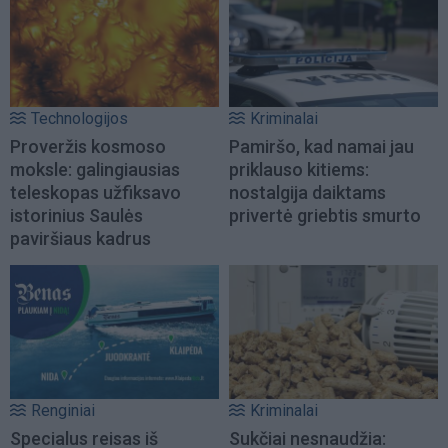
Technologijos
Kriminalai
Proveržis kosmoso
Pamiršo, kad namai jau
moksle: galingiausias
priklauso kitiems:
teleskopas užfiksavo
nostalgija daiktams
istorinius Saulės
privertė griebtis smurto
paviršiaus kadrus
Renginiai
Kriminalai
Specialus reisas iš
Sukčiai nesnaudžia: